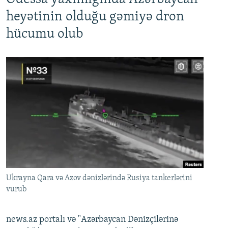
heyətinin olduğu gəmiyə dron
hücumu olub
Ukrayna Qara və Azov dənizlərində Rusiya tankerlərini
vurub
news.az portalı və "Azərbaycan Dənizçilərinə