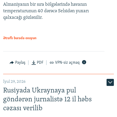
Almaniyanın bir sıra bölgələrində havanın
temperaturunun 40 dərəcə Selsidən yuxarı
qalxacağı gözlənilir.
Ətraflı burada oxuyun
Paylaş
PDF
VPN-siz açmaq
İyul 29, 2026
Rusiyada Ukraynaya pul
göndərən jurnalistə 12 il həbs
cəzası verilib