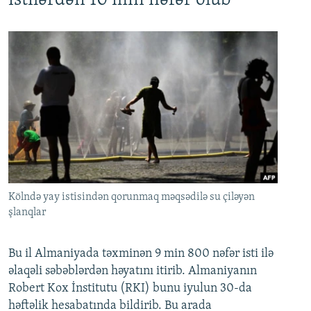
istilərdən 10 min nəfər ölüb
Kölndə yay istisindən qorunmaq məqsədilə su çiləyən
şlanqlar
Bu il Almaniyada təxminən 9 min 800 nəfər isti ilə
əlaqəli səbəblərdən həyatını itirib. Almaniyanın
Robert Kox İnstitutu (RKI) bunu iyulun 30-da
həftəlik hesabatında bildirib. Bu arada