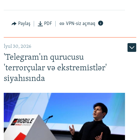
Paylaş
PDF
VPN-siz açmaq
İyul 30, 2026
'Telegram'ın qurucusu
'terrorçular və ekstremistlər'
siyahısında