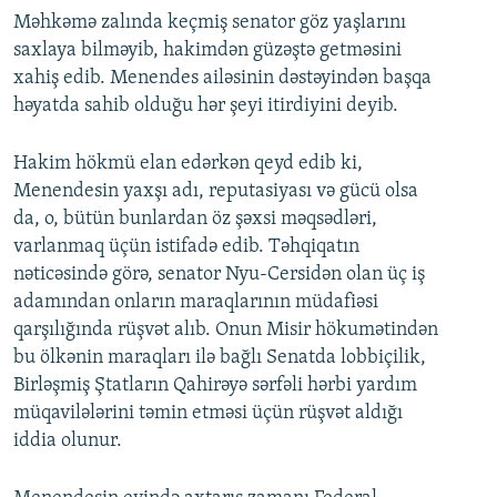
Məhkəmə zalında keçmiş senator göz yaşlarını
saxlaya bilməyib, hakimdən güzəştə getməsini
xahiş edib. Menendes ailəsinin dəstəyindən başqa
həyatda sahib olduğu hər şeyi itirdiyini deyib.
Hakim hökmü elan edərkən qeyd edib ki,
Menendesin yaxşı adı, reputasiyası və gücü olsa
da, o, bütün bunlardan öz şəxsi məqsədləri,
varlanmaq üçün istifadə edib. Təhqiqatın
nəticəsində görə, senator Nyu-Cersidən olan üç iş
adamından onların maraqlarının müdafiəsi
qarşılığında rüşvət alıb. Onun Misir hökumətindən
bu ölkənin maraqları ilə bağlı Senatda lobbiçilik,
Birləşmiş Ştatların Qahirəyə sərfəli hərbi yardım
müqavilələrini təmin etməsi üçün rüşvət aldığı
iddia olunur.