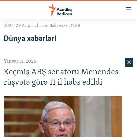
Keçid
linkləri
Əsas
2026, 09 Avqust, bazar, Bakı vaxtı 07:28
məzmuna
GÜNDƏM
Dünya xəbərləri
qayıt
#İZAHLA
Əsas
KORRUPSIOMETR
naviqasiyaya
Yanvar 31, 2025
qayıt
#ƏSLINDƏ
Axtarışa
Keçmiş ABŞ senatoru Menendes
FƏRQƏ BAX
keç
rüşvətə görə 11 il həbs edildi
QANUNI DOĞRU
ARAŞDIRMA
MULTIMEDIA
RADIO ARXIV
VIDEO
HAQQIMIZDA
FOTOQALEREYA
OXU ZALI