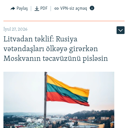
Paylaş
PDF
VPN-siz açmaq
İyul 27, 2026
Litvadan təklif: Rusiya
vətəndaşları ölkəyə girərkən
Moskvanın təcavüzünü pisləsin