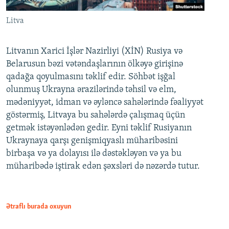
Litva
Litvanın Xarici İşlər Nazirliyi (XİN) Rusiya və
Belarusun bəzi vətəndaşlarının ölkəyə girişinə
qadağa qoyulmasını təklif edir. Söhbət işğal
olunmuş Ukrayna ərazilərində təhsil və elm,
mədəniyyət, idman və əyləncə sahələrində fəaliyyət
göstərmiş, Litvaya bu sahələrdə çalışmaq üçün
getmək istəyənlədən gedir. Eyni təklif Rusiyanın
Ukraynaya qarşı genişmiqyaslı müharibəsini
birbaşa və ya dolayısı ilə dəstəkləyən və ya bu
müharibədə iştirak edən şəxsləri də nəzərdə tutur.
Ətraflı burada oxuyun