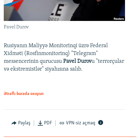
Pavel Durov
Rusiyanın Maliyyə Monitorinqi üzrə Federal
Xidməti (Rosfinmonitorinq) "Telegram"
messencerinin qurucusu
Pavel Durov
u "terrorçular
və ekstremistlər" siyahısına salıb.
Ətraflı burada oxuyun
Paylaş
PDF
VPN-siz açmaq