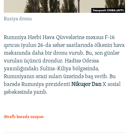
Rusiya dronu
Rumıniya Hərbi Hava Qüvvələrinə məxsus F-16
qırıcısı iyulun 26-da səhər saatlarında ölkənin hava
məkanında daha bir dronu vurub. Bu, son günlər
vurulan üçüncü drondur. Hadisə Odessa
yaxınlığındakı Sulina-Kiliya bölgəsində,
Rumıniyanın ərazi suları üzərində baş verib. Bu
barədə Rumıniya prezidenti
Nikuşor Dan
X sosial
şəbəkəsində yazıb.
Ətraflı burada oxuyun