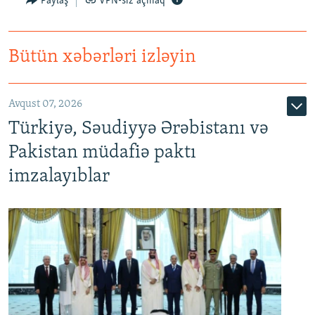
Paylaş
VPN-siz açmaq
Bütün xəbərləri izləyin
Avqust 07, 2026
Türkiyə, Səudiyyə Ərəbistanı və
Pakistan müdafiə paktı
imzalayıblar