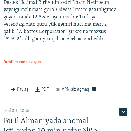
Dəstək" İctimai Birliyinin sədri İlham Nəsirovun
yaydığı məlumata görə, Odessa limanı yaxınlığında
göyərtəsində 12 Azərbaycan və bir Türkiyə
vətəndaşı olan quru yük gəmisi hücuma məruz
qalıb. "Albatros Corporation" şirkətinə məxsus
"ATA-2" adlı gəmiyə üç dron zərbəsi endirilib.
Ətraflı burada oxuyun
Paylaş
PDF
VPN-siz açmaq
İyul 30, 2026
Bu il Almaniyada anomal