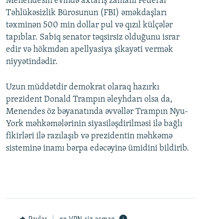
Menendesin evində axtarış zamanı Federal
Təhlükəsizlik Bürosunun (FBI) əməkdaşları
təxminən 500 min dollar pul və qızıl külçələr
tapıblar. Sabiq senator təqsirsiz olduğunu israr
edir və hökmdən apellyasiya şikayəti vermək
niyyətindədir.
Uzun müddətdir demokrat olaraq hazırkı
prezident Donald Trampın əleyhdarı olsa da,
Menendes öz bəyanatında əvvəllər Trampın Nyu-
York məhkəmələrinin siyasiləşdirilməsi ilə bağlı
fikirləri ilə razılaşıb və prezidentin məhkəmə
sisteminə inamı bərpa edəcəyinə ümidini bildirib.