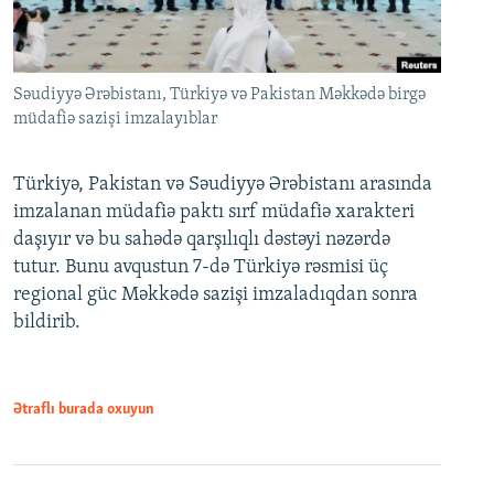
Səudiyyə Ərəbistanı, Türkiyə və Pakistan Məkkədə birgə
müdafiə sazişi imzalayıblar
Türkiyə, Pakistan və Səudiyyə Ərəbistanı arasında
imzalanan müdafiə paktı sırf müdafiə xarakteri
daşıyır və bu sahədə qarşılıqlı dəstəyi nəzərdə
tutur. Bunu avqustun 7-də Türkiyə rəsmisi üç
regional güc Məkkədə sazişi imzaladıqdan sonra
bildirib.
Ətraflı burada oxuyun