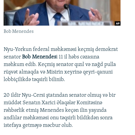
İNFOQRAFIKA
AZƏRBAYCAN ƏDƏBIYYATI KITABXANASI
MISSIYAMIZ
BIZI IZLƏ
KARIKATURA
İSLAM VƏ DEMOKRATIYA
PEŞƏ ETIKASI VƏ JURNALISTIKA STANDARTLARIMIZ
İZ - MƏDƏNIYYƏT PROQRAMI
MATERIALLARIMIZDAN ISTIFADƏ
Bob Menendes
AZADLIQRADIOSU MOBIL TELEFONUNUZDA
RFE/RL-in bütün saytları
BIZIMLƏ ƏLAQƏ
Nyu-Yorkun federal məhkəməsi keçmiş demokrat
senator
Bob Menendes
i 11 il həbs cəzasına
XƏBƏR BÜLLETENLƏRIMIZ
məhkum edib. Keçmiş senator qızıl və nağd pulla
rüşvət almaqda və Misirin xeyrinə qeyri-qanuni
lobbiçilikdə təqsirli bilinib.
20 ildir Nyu-Cersi ştatından senator olmuş və bir
müddət Senatın Xarici Əlaqələr Komitəsinə
rəhbərlik etmiş Menendes keçən ilin yayında
andlılar məhkəməsi onu təqsirli bildikdən sonra
istefaya getməyə məcbur olub.