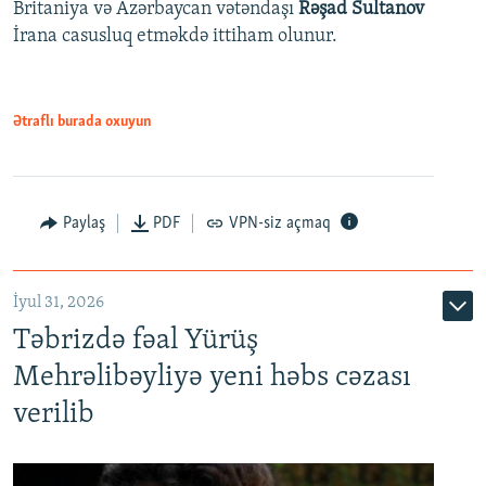
Britaniya və Azərbaycan vətəndaşı
Rəşad Sultanov
İrana casusluq etməkdə ittiham olunur.
Ətraflı burada oxuyun
Paylaş
PDF
VPN-siz açmaq
İyul 31, 2026
Təbrizdə fəal Yürüş
Mehrəlibəyliyə yeni həbs cəzası
verilib