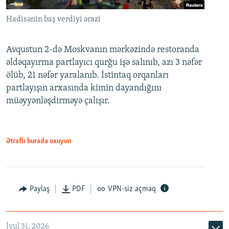
Hadisənin baş verdiyi ərazi
Avqustun 2-də Moskvanın mərkəzində restoranda
əldəqayırma partlayıcı qurğu işə salınıb, azı 3 nəfər
ölüb, 21 nəfər yaralanıb. İstintaq orqanları
partlayışın arxasında kimin dayandığını
müəyyənləşdirməyə çalışır.
Ətraflı burada oxuyun
Paylaş
PDF
VPN-siz açmaq
İyul 31, 2026