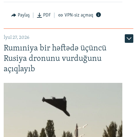
Paylaş
PDF
VPN-siz açmaq
İyul 27, 2026
Rumıniya bir həftədə üçüncü
Rusiya dronunu vurduğunu
açıqlayıb