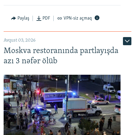
Paylaş
PDF
VPN-siz açmaq
Avqust 03, 2026
Moskva restoranında partlayışda
azı 3 nəfər ölüb