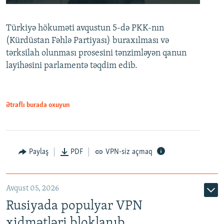
240p
Türkiyə hökuməti avqustun 5-də PKK-nın
360p
(Kürdüstan Fəhlə Partiyası) buraxılması və
480p
Auto
240p
360p
480p
tərksilah olunması prosesini tənzimləyən qanun
720p
layihəsini parlamentə təqdim edib.
720p
1080p
1080p
Ətraflı burada oxuyun
Paylaş
PDF
VPN-siz açmaq
Avqust 05, 2026
Rusiyada populyar VPN
xidmətləri bloklanıb