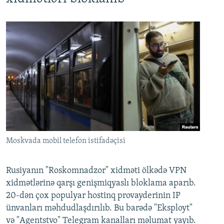
Moskvada mobil telefon istifadəçisi
Rusiyanın "Roskomnadzor" xidməti ölkədə VPN
xidmətlərinə qarşı genişmiqyaslı bloklama aparıb.
20-dən çox populyar hostinq provayderinin IP
ünvanları məhdudlaşdırılıb. Bu barədə "Eksployt"
və "Agentstvo" Telegram kanalları məlumat yayıb.