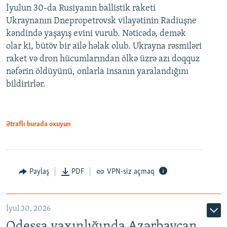
İyulun 30-da Rusiyanın ballistik raketi
Ukraynanın Dnepropetrovsk vilayətinin Radiuşne
kəndində yaşayış evini vurub. Nəticədə, demək
olar ki, bütöv bir ailə həlak olub. Ukrayna rəsmiləri
raket və dron hücumlarından ölkə üzrə azı doqquz
nəfərin öldüyünü, onlarla insanın yaralandığını
bildirirlər.
Ətraflı burada oxuyun
Paylaş
PDF
VPN-siz açmaq
İyul 30, 2026
Odessa yaxınlığında Azərbaycan