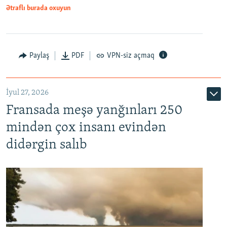
Ətraflı burada oxuyun
Paylaş
PDF
VPN-siz açmaq
İyul 27, 2026
Fransada meşə yanğınları 250
mindən çox insanı evindən
didərgin salıb