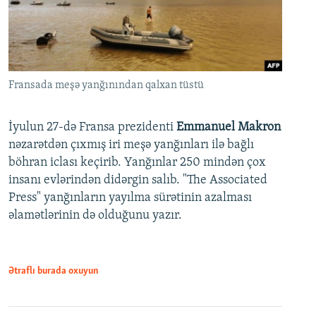
Fransada meşə yanğınından qalxan tüstü
İyulun 27-də Fransa prezidenti
Emmanuel Makron
nəzarətdən çıxmış iri meşə yanğınları ilə bağlı
böhran iclası keçirib. Yanğınlar 250 mindən çox
insanı evlərindən didərgin salıb. "The Associated
Press" yanğınların yayılma sürətinin azalması
əlamətlərinin də olduğunu yazır.
Ətraflı burada oxuyun