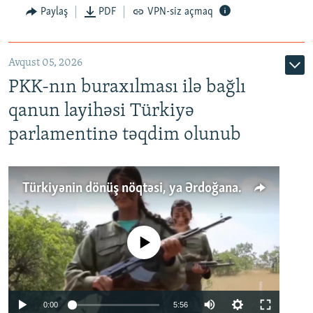
Paylaş
PDF
VPN-siz açmaq
Avqust 05, 2026
PKK-nın buraxılması ilə bağlı
qanun layihəsi Türkiyə
parlamentinə təqdim olunub
Türkiyənin dönüş nöqtəsi, ya Ərdoğana üçüncü şans: PKK ilə qəfil barışıq nə deməkdir?
No media source currently available
Auto
0:00
5:56