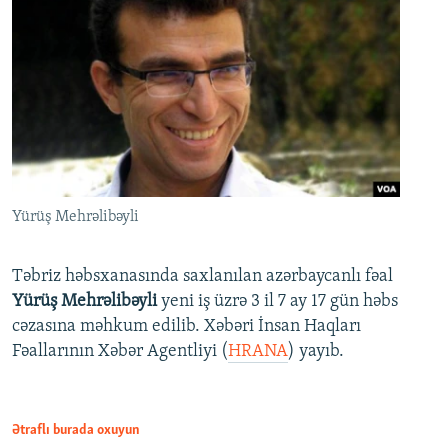
Yürüş Mehrəlibəyli
Təbriz həbsxanasında saxlanılan azərbaycanlı fəal
Yürüş Mehrəlibəyli
yeni iş üzrə 3 il 7 ay 17 gün həbs
cəzasına məhkum edilib. Xəbəri İnsan Haqları
Fəallarının Xəbər Agentliyi (
HRANA
) yayıb.
Ətraflı burada oxuyun