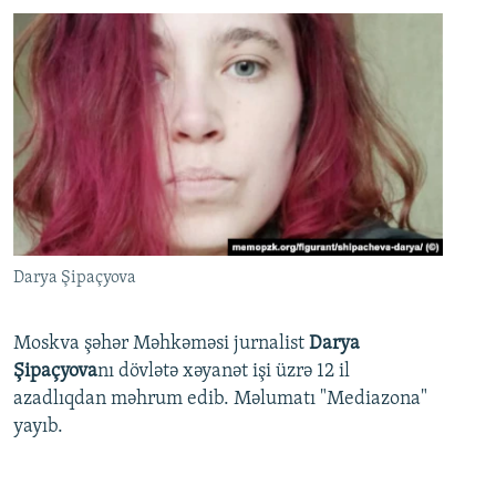
Darya Şipaçyova
Moskva şəhər Məhkəməsi jurnalist
Darya
Şipaçyova
nı dövlətə xəyanət işi üzrə 12 il
azadlıqdan məhrum edib. Məlumatı "Mediazona"
yayıb.