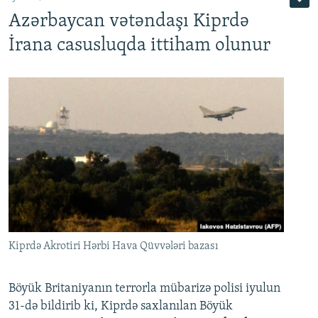
Azərbaycan vətəndaşı Kiprdə
İrana casusluqda ittiham olunur
Kiprdə Akrotiri Hərbi Hava Qüvvələri bazası
Böyük Britaniyanın terrorla mübarizə polisi iyulun
31-də bildirib ki, Kiprdə saxlanılan Böyük