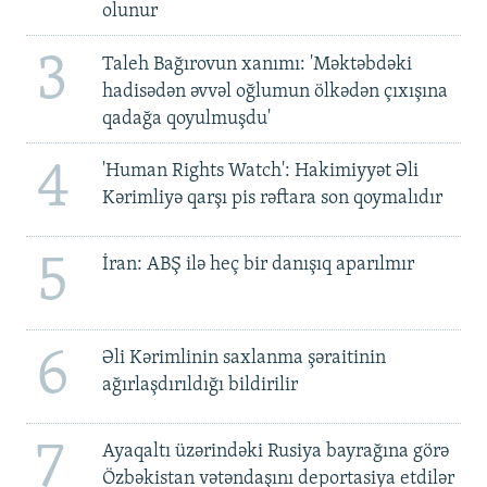
olunur
3
Taleh Bağırovun xanımı: 'Məktəbdəki
hadisədən əvvəl oğlumun ölkədən çıxışına
qadağa qoyulmuşdu'
4
'Human Rights Watch': Hakimiyyət Əli
Kərimliyə qarşı pis rəftara son qoymalıdır
5
İran: ABŞ ilə heç bir danışıq aparılmır
6
Əli Kərimlinin saxlanma şəraitinin
ağırlaşdırıldığı bildirilir
7
Ayaqaltı üzərindəki Rusiya bayrağına görə
Özbəkistan vətəndaşını deportasiya etdilər