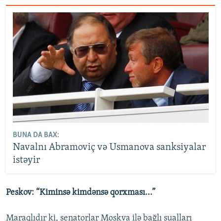
BUNA DA BAX:
Navalnı Abramoviç və Usmanova sanksiyalar
istəyir
Peskov: “Kiminsə kimdənsə qorxması...”
Maraqlıdır ki, senatorlar Moskva ilə bağlı sualları