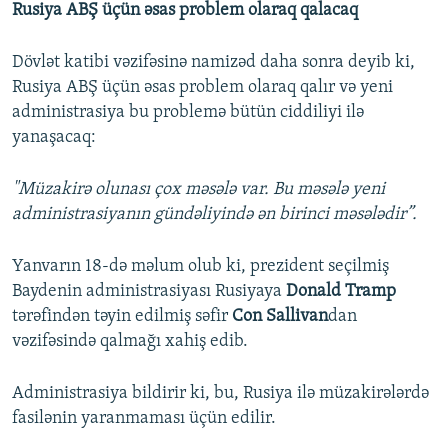
Rusiya ABŞ üçün əsas problem olaraq qalacaq
Dövlət katibi vəzifəsinə namizəd daha sonra deyib ki,
Rusiya ABŞ üçün əsas problem olaraq qalır və yeni
administrasiya bu problemə bütün ciddiliyi ilə
yanaşacaq:
"Müzakirə olunası çox məsələ var. Bu məsələ yeni
administrasiyanın gündəliyində ən birinci məsələdir”.
Yanvarın 18-də məlum olub ki, prezident seçilmiş
Baydenin administrasiyası Rusiyaya
Donald Tramp
tərəfindən təyin edilmiş səfir
Con Sallivan
dan
vəzifəsində qalmağı xahiş edib.
Administrasiya bildirir ki, bu, Rusiya ilə müzakirələrdə
fasilənin yaranmaması üçün edilir.