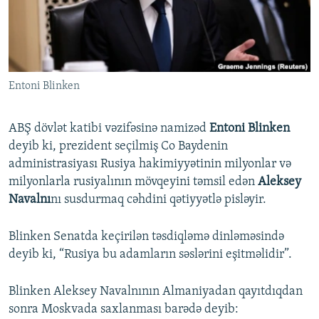
İNFOQRAFIKA
AZƏRBAYCAN ƏDƏBIYYATI KITABXANASI
MISSIYAMIZ
BIZI IZLƏ
KARIKATURA
İSLAM VƏ DEMOKRATIYA
PEŞƏ ETIKASI VƏ JURNALISTIKA STANDARTLARIMIZ
İZ - MƏDƏNIYYƏT PROQRAMI
MATERIALLARIMIZDAN ISTIFADƏ
Entoni Blinken
AZADLIQRADIOSU MOBIL TELEFONUNUZDA
RFE/RL-in bütün saytları
BIZIMLƏ ƏLAQƏ
ABŞ dövlət katibi vəzifəsinə namizəd
Entoni Blinken
XƏBƏR BÜLLETENLƏRIMIZ
deyib ki, prezident seçilmiş Co Baydenin
administrasiyası Rusiya hakimiyyətinin milyonlar və
milyonlarla rusiyalının mövqeyini təmsil edən
Aleksey
Navalnı
nı susdurmaq cəhdini qətiyyətlə pisləyir.
Blinken Senatda keçirilən təsdiqləmə dinləməsində
deyib ki, “Rusiya bu adamların səslərini eşitməlidir”.
Blinken Aleksey Navalnının Almaniyadan qayıtdıqdan
sonra Moskvada saxlanması barədə deyib: