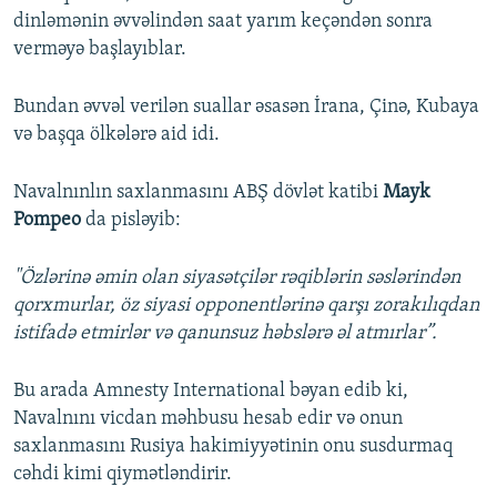
dinləmənin əvvəlindən saat yarım keçəndən sonra
verməyə başlayıblar.
Bundan əvvəl verilən suallar əsasən İrana, Çinə, Kubaya
və başqa ölkələrə aid idi.
Navalnınlın saxlanmasını ABŞ dövlət katibi
Mayk
Pompeo
da pisləyib:
"Özlərinə əmin olan siyasətçilər rəqiblərin səslərindən
qorxmurlar, öz siyasi opponentlərinə qarşı zorakılıqdan
istifadə etmirlər və qanunsuz həbslərə əl atmırlar”.
Bu arada Amnesty International bəyan edib ki,
Navalnını vicdan məhbusu hesab edir və onun
saxlanmasını Rusiya hakimiyyətinin onu susdurmaq
cəhdi kimi qiymətləndirir.