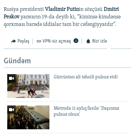
Rusiya prezidenti
Vladimir Putin
in sözçüsü
Dmitri
Peskov
yanvarın 19-da deyib ki, “kiminsə kimdənsə
qorxması barədə iddialar tam bir cəfəngiyyatdır”.
Paylaş
VPN-siz açmaq
Bizi izlə
Gündəm
Gürcüstan ali təhsili pulsuz etdi
Metroda 11 aylıq fasilə: 'Daşınma
pulsuz olsun'