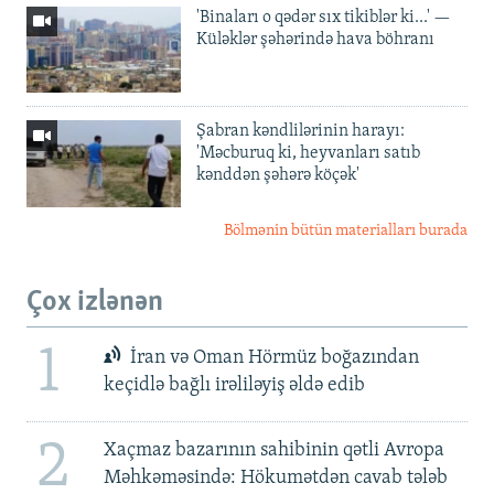
'Binaları o qədər sıx tikiblər ki...' —
Küləklər şəhərində hava böhranı
Şabran kəndlilərinin harayı:
'Məcburuq ki, heyvanları satıb
kənddən şəhərə köçək'
Bölmənin bütün materialları burada
Çox izlənən
1
İran və Oman Hörmüz boğazından
keçidlə bağlı irəliləyiş əldə edib
2
Xaçmaz bazarının sahibinin qətli Avropa
Məhkəməsində: Hökumətdən cavab tələb