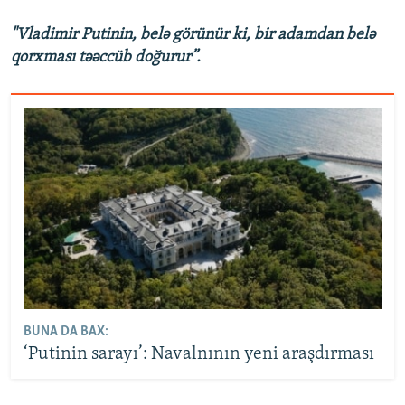
"Vladimir Putinin, belə görünür ki, bir adamdan belə
qorxması təəccüb doğurur”.
BUNA DA BAX:
‘Putinin sarayı’: Navalnının yeni araşdırması