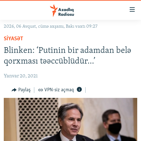
Keçid
linkləri
Əsas
2026, 06 Avqust, cümə axşamı, Bakı vaxtı 09:27
məzmuna
GÜNDƏM
SIYASƏT
qayıt
#İZAHLA
Əsas
Blinken: ‘Putinin bir adamdan belə
KORRUPSIOMETR
naviqasiyaya
qorxması təəccüblüdür...’
qayıt
#ƏSLINDƏ
Axtarışa
Yanvar 20, 2021
FƏRQƏ BAX
keç
QANUNI DOĞRU
Paylaş
VPN-siz açmaq
ARAŞDIRMA
MULTIMEDIA
RADIO ARXIV
VIDEO
HAQQIMIZDA
FOTOQALEREYA
OXU ZALI