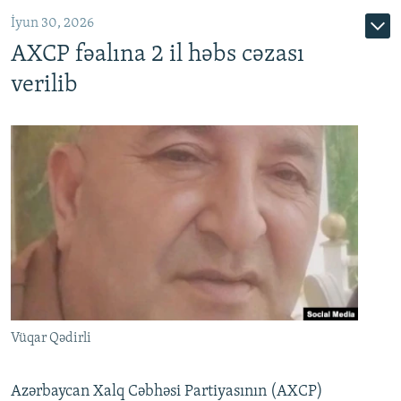
İyun 30, 2026
AXCP fəalına 2 il həbs cəzası
verilib
Vüqar Qədirli
Azərbaycan Xalq Cəbhəsi Partiyasının (AXCP)