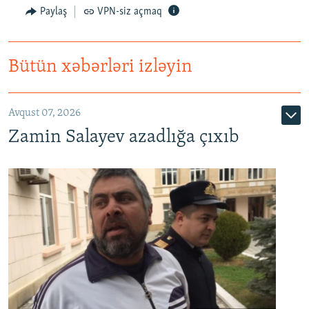
Paylaş
VPN-siz açmaq
Bütün xəbərləri izləyin
Avqust 07, 2026
Zamin Salayev azadlığa çıxıb