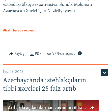
vətəndaşı ölkəyə repatriasiya olunub. Məlumatı
Azərbaycan Xarici İşlər Nazirliyi yayıb.
Ətraflı burada oxuyun
Paylaş
PDF
VPN-siz açmaq
İyul 16, 2026
Azərbaycanda istehlakçıların
tibbi xərcləri 25 faiz artıb
Ard-arda açılan dərman zavodları ölkənin tələbatını ödəyirmi?