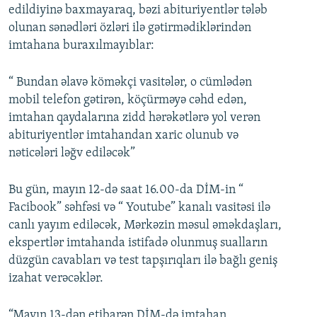
edildiyinə baxmayaraq, bəzi abituriyentlər tələb
olunan sənədləri özləri ilə gətirmədiklərindən
imtahana buraxılmayıblar:
“ Bundan əlavə köməkçi vasitələr, o cümlədən
mobil telefon gətirən, köçürməyə cəhd edən,
imtahan qaydalarına zidd hərəkətlərə yol verən
abituriyentlər imtahandan xaric olunub və
nəticələri ləğv ediləcək”
Bu gün, mayın 12-də saat 16.00-da DİM-in “
Facibook” səhfəsi və “ Youtube” kanalı vasitəsi ilə
canlı yayım ediləcək, Mərkəzin məsul əməkdaşları,
ekspertlər imtahanda istifadə olunmuş sualların
düzgün cavabları və test tapşırıqları ilə bağlı geniş
izahat verəcəklər.
“Mayın 13-dən etibarən DİM-də imtahan