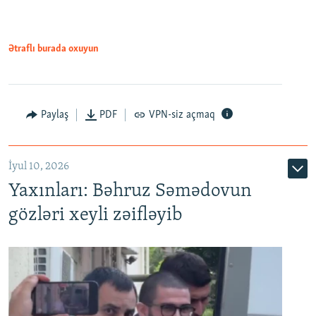
720p
720p
1080p
1080p
Ətraflı burada oxuyun
Paylaş
PDF
VPN-siz açmaq
İyul 10, 2026
Yaxınları: Bəhruz Səmədovun
gözləri xeyli zəifləyib