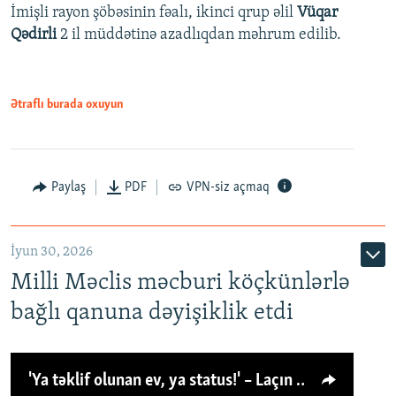
İmişli rayon şöbəsinin fəalı, ikinci qrup əlil
Vüqar
Qədirli
2 il müddətinə azadlıqdan məhrum edilib.
Ətraflı burada oxuyun
Paylaş
PDF
VPN-siz açmaq
İyun 30, 2026
Milli Məclis məcburi köçkünlərlə
bağlı qanuna dəyişiklik etdi
'Ya təklif olunan ev, ya status!' – Laçın köçkünü: 'Laçından başqa heç hara!'