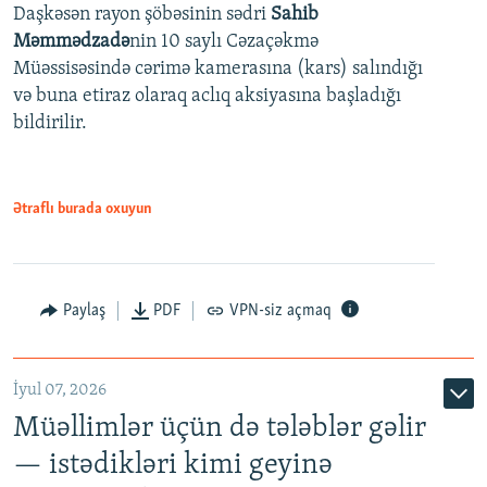
Daşkəsən rayon şöbəsinin sədri
Sahib
480p
Auto
240p
360p
480p
Məmmədzadə
nin 10 saylı Cəzaçəkmə
720p
Müəssisəsində cərimə kamerasına (kars) salındığı
720p
1080p
və buna etiraz olaraq aclıq aksiyasına başladığı
1080p
bildirilir.
Ətraflı burada oxuyun
Paylaş
PDF
VPN-siz açmaq
İyul 07, 2026
Müəllimlər üçün də tələblər gəlir
— istədikləri kimi geyinə