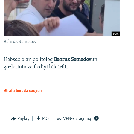
Bəhruz Səmədov
Həbsdə olan politoloq
Bəhruz Səmədov
un
gözlərinin zəiflədiyi bildirilir.
Ətraflı burada oxuyun
Paylaş
PDF
VPN-siz açmaq