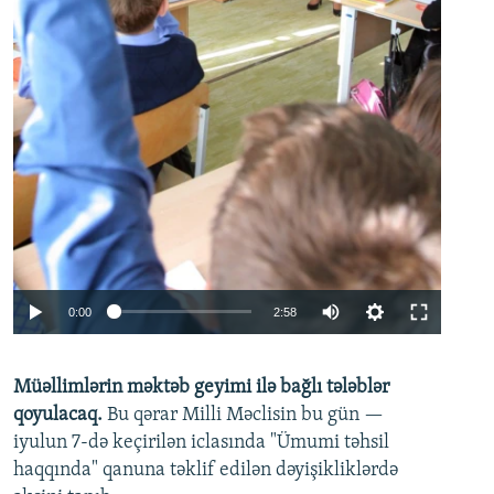
Auto
0:00
2:58
240p
Müəllimlərin məktəb geyimi ilə bağlı tələblər
360p
qoyulacaq.
Bu qərar Milli Məclisin bu gün —
480p
iyulun 7-də keçirilən iclasında "Ümumi təhsil
720p
haqqında" qanuna təklif edilən dəyişikliklərdə