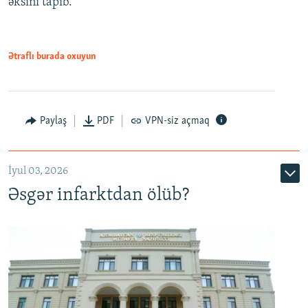
əksini tapıb.
1080p
Ətraflı burada oxuyun
Auto
240p
360p
480p
Paylaş
PDF
VPN-siz açmaq
720p
1080p
İyul 03, 2026
Əsgər infarktdan ölüb?