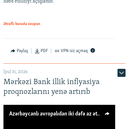
həbs edildiyi açıqlanıb.
Ətraflı burada oxuyun
Paylaş
PDF
VPN-siz açmaq
İyul 31, 2026
Mərkəzi Bank illik inflyasiya
proqnozlarını yenə artırıb
Azərbaycanlı avropalıdan iki dəfə az ət yeyir, amma... 'Qiymət artımı qaçılmazdır'