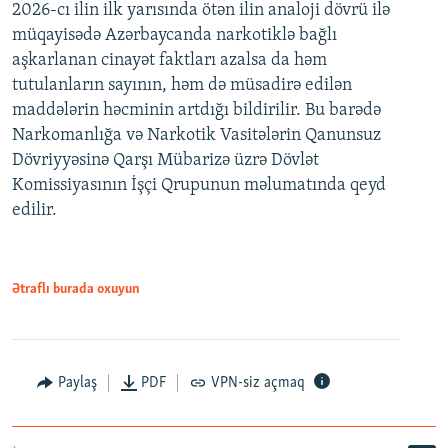
2026-cı ilin ilk yarısında ötən ilin analoji dövrü ilə
müqayisədə Azərbaycanda narkotiklə bağlı
aşkarlanan cinayət faktları azalsa da həm
tutulanların sayının, həm də müsadirə edilən
maddələrin həcminin artdığı bildirilir. Bu barədə
Narkomanlığa və Narkotik Vasitələrin Qanunsuz
Dövriyyəsinə Qarşı Mübarizə üzrə Dövlət
Komissiyasının İşçi Qrupunun məlumatında qeyd
edilir.
Ətraflı burada oxuyun
Paylaş
PDF
VPN-siz açmaq