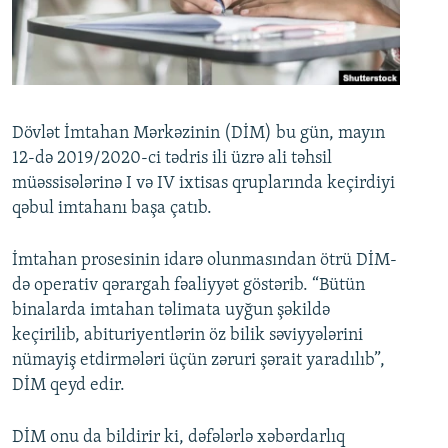
İNFOQRAFIKA
AZƏRBAYCAN ƏDƏBIYYATI KITABXANASI
MISSIYAMIZ
BIZI IZLƏ
KARIKATURA
İSLAM VƏ DEMOKRATIYA
PEŞƏ ETIKASI VƏ JURNALISTIKA STANDARTLARIMIZ
İZ - MƏDƏNIYYƏT PROQRAMI
MATERIALLARIMIZDAN ISTIFADƏ
AZADLIQRADIOSU MOBIL TELEFONUNUZDA
RFE/RL-in bütün saytları
Dövlət İmtahan Mərkəzinin (DİM) bu gün, mayın
12-də 2019/2020-ci tədris ili üzrə ali təhsil
BIZIMLƏ ƏLAQƏ
müəssisələrinə I və IV ixtisas qruplarında keçirdiyi
XƏBƏR BÜLLETENLƏRIMIZ
qəbul imtahanı başa çatıb.
İmtahan prosesinin idarə olunmasından ötrü DİM-
də operativ qərargah fəaliyyət göstərib. “Bütün
binalarda imtahan təlimata uyğun şəkildə
keçirilib, abituriyentlərin öz bilik səviyyələrini
nümayiş etdirmələri üçün zəruri şərait yaradılıb”,
DİM qeyd edir.
DİM onu da bildirir ki, dəfələrlə xəbərdarlıq