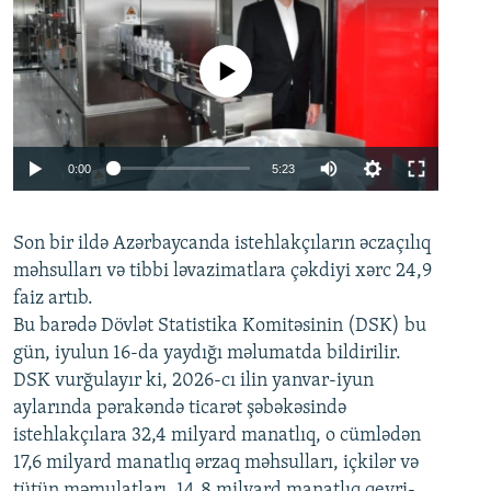
No media source currently available
Auto
0:00
5:23
240p
Son bir ildə Azərbaycanda istehlakçıların
360p
əczaçılıq
məhsulları və tibbi ləvazimatlara çəkdiyi xərc 24,9
480p
Auto
240p
360p
480p
faiz artıb.
720p
Bu barədə Dövlət Statistika Komitəsinin (DSK) bu
720p
1080p
gün, iyulun 16-da yaydığı məlumatda bildirilir.
1080p
DSK vurğulayır ki, 2026-cı ilin yanvar-iyun
aylarında pərakəndə ticarət şəbəkəsində
istehlakçılara 32,4 milyard manatlıq, o cümlədən
17,6 milyard manatlıq ərzaq məhsulları, içkilər və
tütün məmulatları, 14,8 milyard manatlıq qeyri-