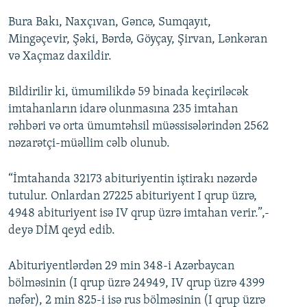
Bura Bakı, Naxçıvan, Gəncə, Sumqayıt,
Mingəçevir, Şəki, Bərdə, Göyçay, Şirvan, Lənkəran
və Xaçmaz daxildir.
Bildirilir ki, ümumilikdə 59 binada keçiriləcək
imtahanların idarə olunmasına 235 imtahan
rəhbəri və orta ümumtəhsil müəssisələrindən 2562
nəzarətçi-müəllim cəlb olunub.
“İmtahanda 32173 abituriyentin iştirakı nəzərdə
tutulur. Onlardan 27225 abituriyent I qrup üzrə,
4948 abituriyent isə IV qrup üzrə imtahan verir.”,-
deyə DİM qeyd edib.
Abituriyentlərdən 29 min 348-i Azərbaycan
bölməsinin (I qrup üzrə 24949, IV qrup üzrə 4399
nəfər), 2 min 825-i isə rus bölməsinin (I qrup üzrə