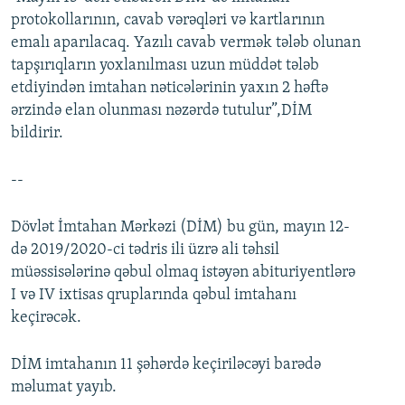
protokollarının, cavab vərəqləri və kartlarının
emalı aparılacaq. Yazılı cavab vermək tələb olunan
tapşırıqların yoxlanılması uzun müddət tələb
etdiyindən imtahan nəticələrinin yaxın 2 həftə
ərzində elan olunması nəzərdə tutulur”,DİM
bildirir.
--
Dövlət İmtahan Mərkəzi (DİM) bu gün, mayın 12-
də 2019/2020-ci tədris ili üzrə ali təhsil
müəssisələrinə qəbul olmaq istəyən abituriyentlərə
I və IV ixtisas qruplarında qəbul imtahanı
keçirəcək.
DİM imtahanın 11 şəhərdə keçiriləcəyi barədə
məlumat yayıb.