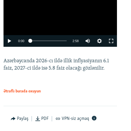
Auto
0:00
2:58
240p
Azərbaycanda 2026-cı ildə illik inflyasiyanın 6.1
360p
faiz, 2027-ci ildə isə 5.8 faiz olacağı gözlənilir.
480p
720p
1080p
Ətraflı burada oxuyun
Paylaş
PDF
VPN-siz açmaq