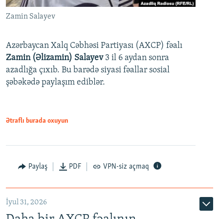
Zamin Salayev
Azərbaycan Xalq Cəbhəsi Partiyası (AXCP) fəalı
Zamin (Əlizamin) Salayev
3 il 6 aydan sonra
azadlığa çıxıb. Bu barədə siyasi fəallar sosial
şəbəkədə paylaşım ediblər.
Ətraflı burada oxuyun
Paylaş
PDF
VPN-siz açmaq
İyul 31, 2026