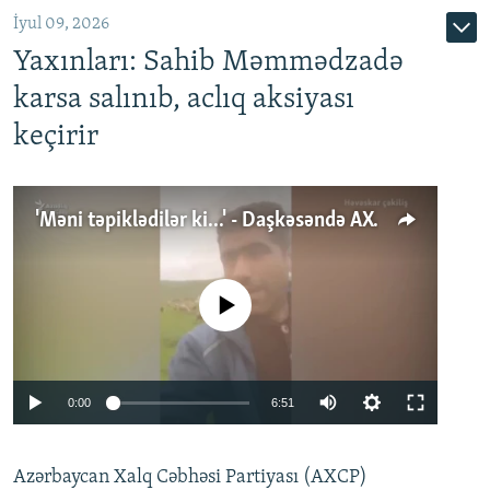
İyul 09, 2026
Yaxınları: Sahib Məmmədzadə
karsa salınıb, aclıq aksiyası
keçirir
'Məni təpiklədilər ki...' - Daşkəsəndə AXCP fəalının yaxınları onun həbsinə etiraz edirlər
No media source currently available
Auto
0:00
6:51
240p
Azərbaycan Xalq Cəbhəsi Partiyası (AXCP)
360p