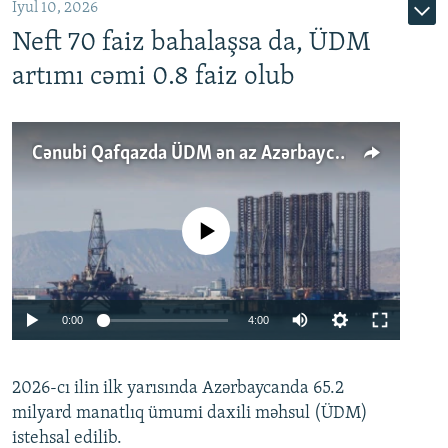
İyul 10, 2026
Neft 70 faiz bahalaşsa da, ÜDM
artımı cəmi 0.8 faiz olub
Cənubi Qafqazda ÜDM ən az Azərbaycanda artır: Qonşuları niyə Bakını qabaqlaya bilir?
No media source currently available
Auto
0:00
4:00
240p
2026-cı ilin ilk yarısında Azərbaycanda 65.2
360p
milyard manatlıq ümumi daxili məhsul (ÜDM)
480p
Auto
240p
360p
480p
istehsal edilib.