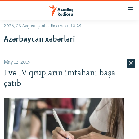
Keçid
linkləri
Əsas
2026, 08 Avqust, şənbə, Bakı vaxtı 10:29
məzmuna
GÜNDƏM
Azərbaycan xəbərləri
qayıt
#İZAHLA
Əsas
KORRUPSIOMETR
naviqasiyaya
May 12, 2019
qayıt
#ƏSLINDƏ
Axtarışa
I və IV qrupların imtahanı başa
FƏRQƏ BAX
keç
çatıb
QANUNI DOĞRU
ARAŞDIRMA
MULTIMEDIA
RADIO ARXIV
VIDEO
HAQQIMIZDA
FOTOQALEREYA
OXU ZALI