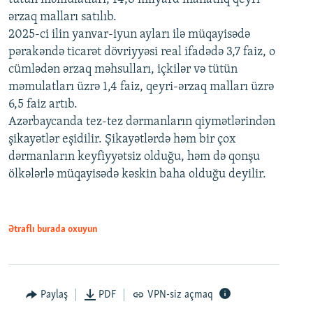
ərzaq malları satılıb.
2025-ci ilin yanvar-iyun ayları ilə müqayisədə
pərakəndə ticarət dövriyyəsi real ifadədə 3,7 faiz, o
cümlədən ərzaq məhsulları, içkilər və tütün
məmulatları üzrə 1,4 faiz, qeyri-ərzaq malları üzrə
6,5 faiz artıb.
Azərbaycanda tez-tez dərmanların qiymətlərindən
şikayətlər eşidilir. Şikayətlərdə həm bir çox
dərmanların keyfiyyətsiz olduğu, həm də qonşu
ölkələrlə müqayisədə kəskin baha olduğu deyilir.
Ətraflı burada oxuyun
Paylaş
PDF
VPN-siz açmaq