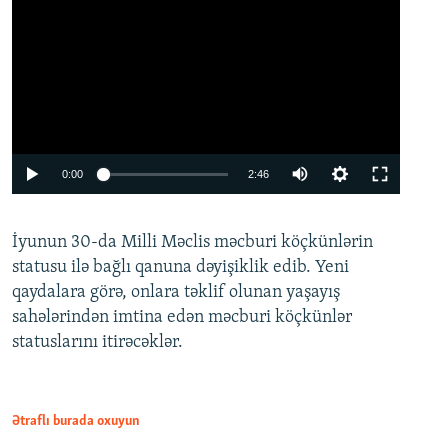
Auto
0:00
2:46
240p
İyunun 30-da Milli Məclis məcburi köçkünlərin
360p
statusu ilə bağlı qanuna dəyişiklik edib. Yeni
480p
qaydalara görə, onlara təklif olunan yaşayış
720p
sahələrindən imtina edən məcburi köçkünlər
statuslarını itirəcəklər.
1080p
Ətraflı burada oxuyun