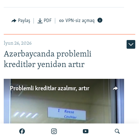
Auto
240p
360p
480p
Paylaş
PDF
VPN-siz açmaq
720p
1080p
İyun 26, 2026
Azərbaycanda problemli
kreditlər yenidən artır
Problemli kreditlər azalmır, artır