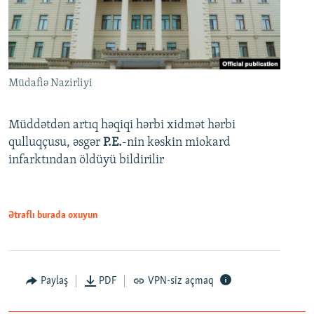
Müdafiə Nazirliyi
Müddətdən artıq həqiqi hərbi xidmət hərbi
qulluqçusu, əsgər
P.E.
-nin kəskin miokard
infarktından öldüyü bildirilir
Ətraflı burada oxuyun
Paylaş
PDF
VPN-siz açmaq