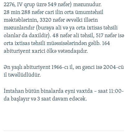
2276, IV qrup üzrə 549 nəfər) məzunudur.
28 min 288 nəfər cari ilin orta ümumtəhsil
məktəblərinin, 3320 nəfər əvvəlki illərin
məzunlarıdır (buraya ali və ya orta ixtisas təhsili
olanlar da daxildir). 48 nəfər ali təhsil, 517 nəfər isə
orta ixtisas təhsili müəssisələrindən gəlib. 164
abituriyent xarici ölkə vətəndaşıdır.
Ən yaşlı abituriyent 1966-cı il, ən gənci isə 2004-cü
il təvəllüdlüdür.
İmtahan bütün binalarda eyni vaxtda – saat 11:00-
da başlayır və 3 saat davam edəcək.