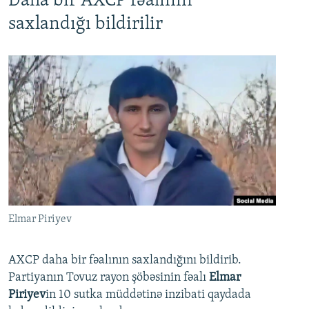
Daha bir AXCP fəalının
saxlandığı bildirilir
Elmar Piriyev
AXCP daha bir fəalının saxlandığını bildirib.
Partiyanın Tovuz rayon şöbəsinin fəalı
Elmar
Piriyev
in 10 sutka müddətinə inzibati qaydada