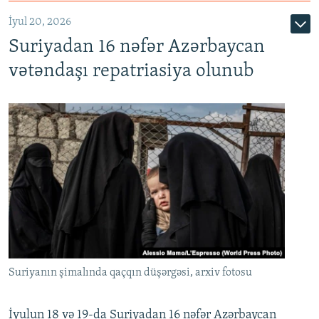
İyul 20, 2026
Auto
240p
360p
480p
Suriyadan 16 nəfər Azərbaycan
720p
1080p
vətəndaşı repatriasiya olunub
Suriyanın şimalında qaçqın düşərgəsi, arxiv fotosu
İyulun 18 və 19-da Suriyadan 16 nəfər Azərbaycan