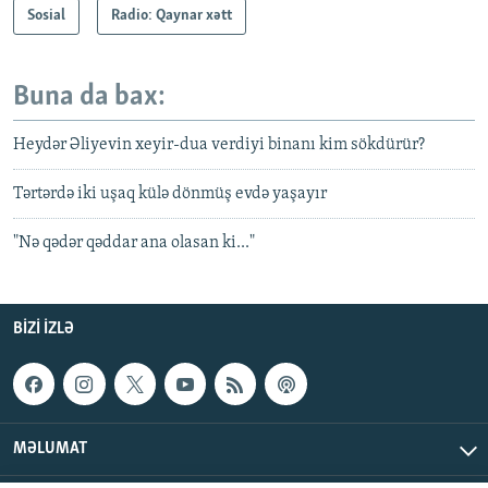
Sosial
Radio: Qaynar xətt
Buna da bax:
Heydər Əliyevin xeyir-dua verdiyi binanı kim sökdürür?
Tərtərdə iki uşaq külə dönmüş evdə yaşayır
"Nə qədər qəddar ana olasan ki..."
BIZI IZLƏ
MƏLUMAT