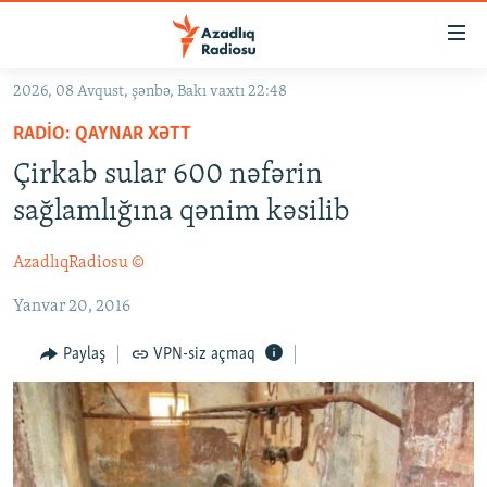
Keçid
linkləri
Əsas
2026, 08 Avqust, şənbə, Bakı vaxtı 22:48
məzmuna
GÜNDƏM
RADIO: QAYNAR XƏTT
qayıt
#İZAHLA
Əsas
Çirkab sular 600 nəfərin
KORRUPSIOMETR
naviqasiyaya
sağlamlığına qənim kəsilib
qayıt
#ƏSLINDƏ
Axtarışa
AzadlıqRadiosu ©
FƏRQƏ BAX
keç
Yanvar 20, 2016
QANUNI DOĞRU
ARAŞDIRMA
Paylaş
VPN-siz açmaq
MULTIMEDIA
RADIO ARXIV
VIDEO
HAQQIMIZDA
FOTOQALEREYA
OXU ZALI