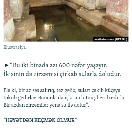
İNFOQRAFIKA
AZƏRBAYCAN ƏDƏBIYYATI KITABXANASI
MISSIYAMIZ
BIZI IZLƏ
KARIKATURA
İSLAM VƏ DEMOKRATIYA
PEŞƏ ETIKASI VƏ JURNALISTIKA STANDARTLARIMIZ
İZ - MƏDƏNIYYƏT PROQRAMI
MATERIALLARIMIZDAN ISTIFADƏ
AZADLIQRADIOSU MOBIL TELEFONUNUZDA
RFE/RL-in bütün saytları
Illüstrasiya
BIZIMLƏ ƏLAQƏ
XƏBƏR BÜLLETENLƏRIMIZ
►“Bu iki binada azı 600 nəfər yaşayır.
İkisinin də zirzəmisi çirkab sularla doludur.
Elə ki, bir az səs salırıq, tez gəlib, suları çəkib küçəyə
töküb gedirlər. Bununla da işlərini bitmiş hesab edirlər.
Bir azdan zirzəmilər yenə su ilə dolur”.
“HƏYƏTDƏN KEÇMƏK OLMUR”