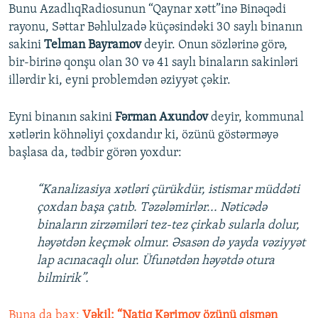
Bunu AzadlıqRadiosunun “Qaynar xətt”inə Binəqədi
rayonu, Səttar Bəhlulzadə küçəsindəki 30 saylı binanın
sakini
Telman Bayramov
deyir. Onun sözlərinə görə,
bir-birinə qonşu olan 30 və 41 saylı binaların sakinləri
illərdir ki, eyni problemdən əziyyət çəkir.
Eyni binanın sakini
Fərman Axundov
deyir, kommunal
xətlərin köhnəliyi çoxdandır ki, özünü göstərməyə
başlasa da, tədbir görən yoxdur:
“Kanalizasiya xətləri çürükdür, istismar müddəti
çoxdan başa çatıb. Təzələmirlər... Nəticədə
binaların zirzəmiləri tez-tez çirkab sularla dolur,
həyətdən keçmək olmur. Əsasən də yayda vəziyyət
lap acınacaqlı olur. Üfunətdən həyətdə otura
bilmirik”.
Buna da bax:
Vəkil: “Natiq Kərimov özünü qismən