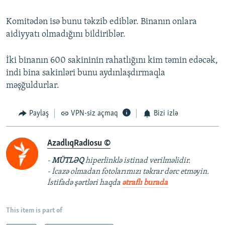
Komitədən isə bunu təkzib ediblər. Binanın onlara
aidiyyatı olmadığını bildiriblər.
İki binanın 600 sakininin rahatlığını kim təmin edəcək,
indi bina sakinləri bunu aydınlaşdırmaqla
məşğuldurlar.
Paylaş
VPN-siz açmaq
Bizi izlə
AzadlıqRadiosu ©
-
MÜTLƏQ
hiperlinklə istinad verilməlidir.
- İcazə olmadan fotolarımızı təkrar dərc etməyin.
İstifadə şərtləri haqda
ətraflı burada
This item is part of