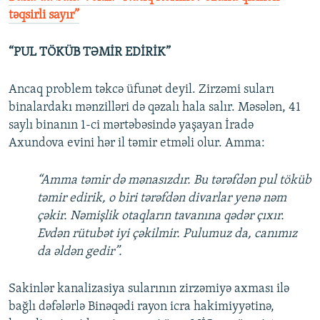
təqsirli sayır”
“PUL TÖKÜB TƏMİR EDİRİK”
Ancaq problem təkcə üfunət deyil. Zirzəmi suları
binalardakı mənzilləri də qəzalı hala salır. Məsələn, 41
saylı binanın 1-ci mərtəbəsində yaşayan İradə
Axundova evini hər il təmir etməli olur. Amma:
“Amma təmir də mənasızdır. Bu tərəfdən pul töküb
təmir edirik, o biri tərəfdən divarlar yenə nəm
çəkir. Nəmişlik otaqların tavanına qədər çıxır.
Evdən rütubət iyi çəkilmir. Pulumuz da, canımız
da əldən gedir”.
Sakinlər kanalizasiya sularının zirzəmiyə axması ilə
bağlı dəfələrlə Binəqədi rayon icra hakimiyyətinə,