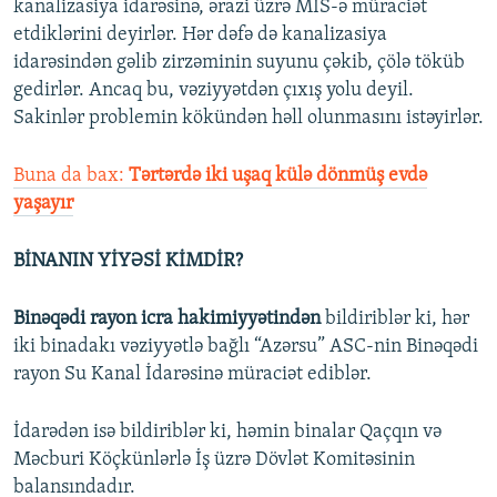
kanalizasiya idarəsinə, ərazi üzrə MİS-ə müraciət
etdiklərini deyirlər. Hər dəfə də kanalizasiya
idarəsindən gəlib zirzəminin suyunu çəkib, çölə töküb
gedirlər. Ancaq bu, vəziyyətdən çıxış yolu deyil.
Sakinlər problemin kökündən həll olunmasını istəyirlər.
Buna da bax:
Tərtərdə iki uşaq külə dönmüş evdə
yaşayır
BİNANIN YİYƏSİ KİMDİR?
Binəqədi rayon icra hakimiyyətindən
bildiriblər ki, hər
iki binadakı vəziyyətlə bağlı “Azərsu” ASC-nin Binəqədi
rayon Su Kanal İdarəsinə müraciət ediblər.
İdarədən isə bildiriblər ki, həmin binalar Qaçqın və
Məcburi Köçkünlərlə İş üzrə Dövlət Komitəsinin
balansındadır.