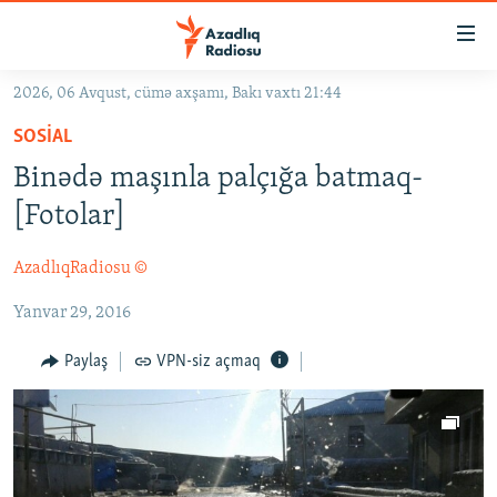
Keçid
linkləri
Əsas
2026, 06 Avqust, cümə axşamı, Bakı vaxtı 21:44
məzmuna
GÜNDƏM
SOSIAL
qayıt
#İZAHLA
Əsas
Binədə maşınla palçığa batmaq-
KORRUPSIOMETR
naviqasiyaya
[Fotolar]
qayıt
#ƏSLINDƏ
Axtarışa
AzadlıqRadiosu ©
FƏRQƏ BAX
keç
Yanvar 29, 2016
QANUNI DOĞRU
ARAŞDIRMA
Paylaş
VPN-siz açmaq
MULTIMEDIA
RADIO ARXIV
VIDEO
HAQQIMIZDA
FOTOQALEREYA
OXU ZALI