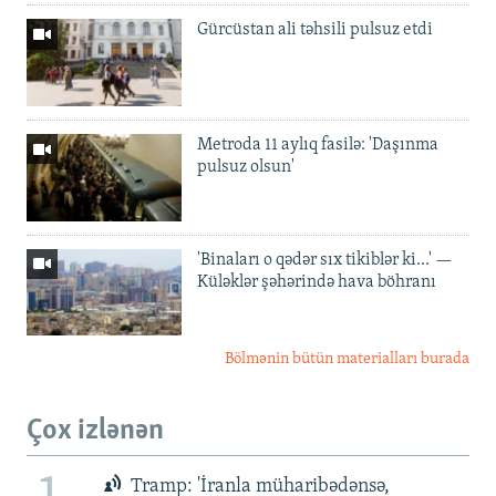
Gürcüstan ali təhsili pulsuz etdi
Metroda 11 aylıq fasilə: 'Daşınma
pulsuz olsun'
'Binaları o qədər sıx tikiblər ki...' —
Küləklər şəhərində hava böhranı
Bölmənin bütün materialları burada
Çox izlənən
Tramp: 'İranla müharibədənsə,