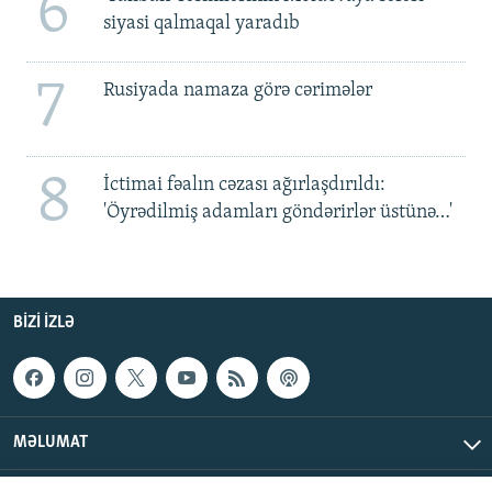
6
siyasi qalmaqal yaradıb
7
Rusiyada namaza görə cərimələr
8
İctimai fəalın cəzası ağırlaşdırıldı:
'Öyrədilmiş adamları göndərirlər üstünə…'
BIZI IZLƏ
MƏLUMAT