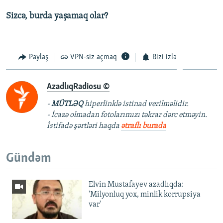
Sizcə, burda yaşamaq olar?
Paylaş
VPN-siz açmaq
Bizi izlə
AzadlıqRadiosu ©
-
MÜTLƏQ
hiperlinklə istinad verilməlidir.
- İcazə olmadan fotolarımızı təkrar dərc etməyin.
İstifadə şərtləri haqda
ətraflı burada
Gündəm
Elvin Mustafayev azadlıqda:
'Milyonluq yox, minlik korrupsiya
var'