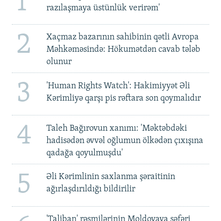
1
razılaşmaya üstünlük verirəm'
2
Xaçmaz bazarının sahibinin qətli Avropa
Məhkəməsində: Hökumətdən cavab tələb
olunur
3
'Human Rights Watch': Hakimiyyət Əli
Kərimliyə qarşı pis rəftara son qoymalıdır
4
Taleh Bağırovun xanımı: 'Məktəbdəki
hadisədən əvvəl oğlumun ölkədən çıxışına
qadağa qoyulmuşdu'
5
Əli Kərimlinin saxlanma şəraitinin
ağırlaşdırıldığı bildirilir
'Taliban' rəsmilərinin Moldovaya səfəri