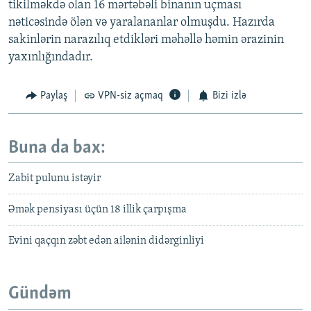
tikilməkdə olan 16 mərtəbəli binanın uçması
nəticəsində ölən və yaralananlar olmuşdu. Hazırda
sakinlərin narazılıq etdikləri məhəllə həmin ərazinin
yaxınlığındadır.
Paylaş
VPN-siz açmaq
Bizi izlə
Buna da bax:
Zabit pulunu istəyir
Əmək pensiyası üçün 18 illik çarpışma
Evini qaçqın zəbt edən ailənin didərginliyi
Gündəm