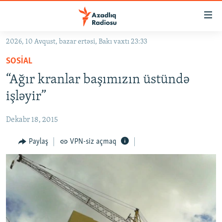
Keçid
linkləri
Əsas
2026, 10 Avqust, bazar ertəsi, Bakı vaxtı 23:33
məzmuna
GÜNDƏM
SOSIAL
qayıt
#İZAHLA
Əsas
“Ağır kranlar başımızın üstündə
KORRUPSIOMETR
naviqasiyaya
işləyir”
qayıt
#ƏSLINDƏ
Axtarışa
Dekabr 18, 2015
FƏRQƏ BAX
keç
QANUNI DOĞRU
Paylaş
VPN-siz açmaq
ARAŞDIRMA
MULTIMEDIA
RADIO ARXIV
VIDEO
HAQQIMIZDA
FOTOQALEREYA
OXU ZALI