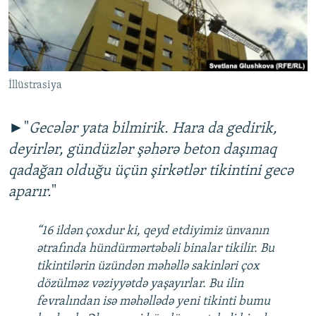
İNFOQRAFIKA
AZƏRBAYCAN ƏDƏBIYYATI KITABXANASI
MISSIYAMIZ
BIZI IZLƏ
KARIKATURA
İSLAM VƏ DEMOKRATIYA
PEŞƏ ETIKASI VƏ JURNALISTIKA STANDARTLARIMIZ
İZ - MƏDƏNIYYƏT PROQRAMI
MATERIALLARIMIZDAN ISTIFADƏ
İllüstrasiya
AZADLIQRADIOSU MOBIL TELEFONUNUZDA
RFE/RL-in bütün saytları
BIZIMLƏ ƏLAQƏ
►"
Gecələr yata bilmirik. Hara da gedirik,
XƏBƏR BÜLLETENLƏRIMIZ
deyirlər, gündüzlər şəhərə beton daşımaq
qadağan olduğu üçün şirkətlər tikintini gecə
aparır.
"
“16 ildən çoxdur ki, qeyd etdiyimiz ünvanın
ətrafında hündürmərtəbəli binalar tikilir. Bu
tikintilərin üzündən məhəllə sakinləri çox
dözülməz vəziyyətdə yaşayırlar. Bu ilin
fevralından isə məhəllədə yeni tikinti bumu