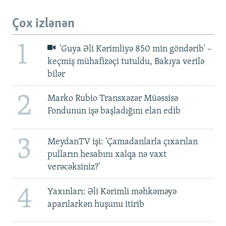
Çox izlənən
1
'Guya Əli Kərimliyə 850 min göndərib' –
keçmiş mühafizəçi tutuldu, Bakıya verilə
bilər
2
Marko Rubio Transxəzər Müəssisə
Fondunun işə başladığını elan edib
3
MeydanTV işi: 'Çamadanlarla çıxarılan
pulların hesabını xalqa nə vaxt
verəcəksiniz?'
4
Yaxınları: Əli Kərimli məhkəməyə
aparılarkən huşunu itirib