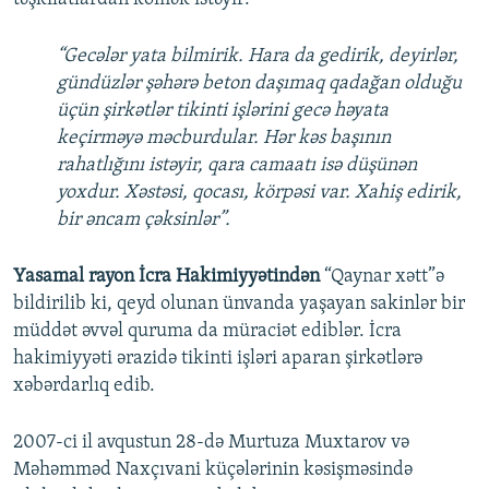
“Gecələr yata bilmirik. Hara da gedirik, deyirlər,
gündüzlər şəhərə beton daşımaq qadağan olduğu
üçün şirkətlər tikinti işlərini gecə həyata
keçirməyə məcburdular. Hər kəs başının
rahatlığını istəyir, qara camaatı isə düşünən
yoxdur. Xəstəsi, qocası, körpəsi var. Xahiş edirik,
bir əncam çəksinlər”.
Yasamal rayon İcra Hakimiyyətindən
“Qaynar xətt”ə
bildirilib ki, qeyd olunan ünvanda yaşayan sakinlər bir
müddət əvvəl quruma da müraciət ediblər. İcra
hakimiyyəti ərazidə tikinti işləri aparan şirkətlərə
xəbərdarlıq edib.
2007-ci il avqustun 28-də Murtuza Muxtarov və
Məhəmməd Naxçıvani küçələrinin kəsişməsində