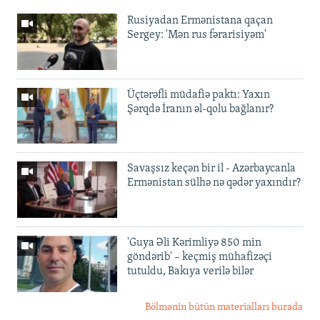
Rusiyadan Ermənistana qaçan
Sergey: 'Mən rus fərarisiyəm'
Üçtərəfli müdafiə paktı: Yaxın
Şərqdə İranın əl-qolu bağlanır?
Savaşsız keçən bir il - Azərbaycanla
Ermənistan sülhə nə qədər yaxındır?
'Guya Əli Kərimliyə 850 min
göndərib' – keçmiş mühafizəçi
tutuldu, Bakıya verilə bilər
Bölmənin bütün materialları burada