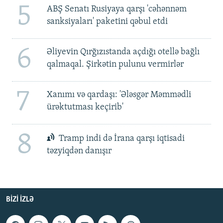
5
ABŞ Senatı Rusiyaya qarşı 'cəhənnəm
sanksiyaları' paketini qəbul etdi
6
Əliyevin Qırğızıstanda açdığı otellə bağlı
qalmaqal. Şirkətin pulunu vermirlər
7
Xanımı və qardaşı: 'Ələsgər Məmmədli
ürəktutması keçirib'
8
Tramp indi də İrana qarşı iqtisadi
təzyiqdən danışır
BIZI IZLƏ