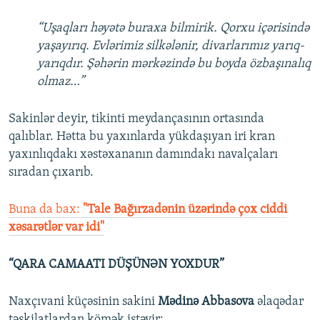
“Uşaqları həyətə buraxa bilmirik. Qorxu içərisində
yaşayırıq. Evlərimiz silkələnir, divarlarımız yarıq-
yarıqdır. Şəhərin mərkəzində bu boyda özbaşınalıq
olmaz…”
Sakinlər deyir, tikinti meydançasının ortasında
qalıblar. Hətta bu yaxınlarda yükdaşıyan iri kran
yaxınlıqdakı xəstəxananın damındakı navalçaları
sıradan çıxarıb.
Buna da bax:
"Tale Bağırzadənin üzərində çox ciddi
xəsarətlər var idi"
“QARA CAMAATI DÜŞÜNƏN YOXDUR”
Naxçıvani küçəsinin sakini
Mədinə Abbasova
əlaqədar
təşkilatlardan kömək istəyir: