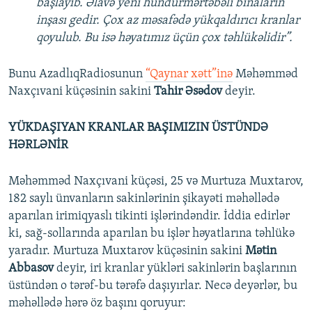
başlayıb. Əlavə yeni hündürmərtəbəli binaların
inşası gedir. Çox az məsafədə yükqaldırıcı kranlar
qoyulub. Bu isə həyatımız üçün çox təhlükəlidir”.
Bunu AzadlıqRadiosunun
“Qaynar xətt”inə
Məhəmməd
Naxçıvani küçəsinin sakini
Tahir Əsədov
deyir.
YÜKDAŞIYAN KRANLAR BAŞIMIZIN ÜSTÜNDƏ
HƏRLƏNİR
Məhəmməd Naxçıvani küçəsi, 25 və Murtuza Muxtarov,
182 saylı ünvanların sakinlərinin şikayəti məhəllədə
aparılan irimiqyaslı tikinti işlərindəndir. İddia edirlər
ki, sağ-sollarında aparılan bu işlər həyatlarına təhlükə
yaradır. Murtuza Muxtarov küçəsinin sakini
Mətin
Abbasov
deyir, iri kranlar yükləri sakinlərin başlarının
üstündən o tərəf-bu tərəfə daşıyırlar. Necə deyərlər, bu
məhəllədə hərə öz başını qoruyur: