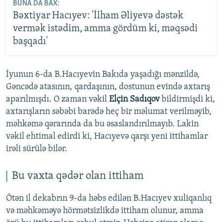
BUNA DA BAX:
Bəxtiyar Hacıyev: 'İlham Əliyevə dəstək
vermək istədim, amma gördüm ki, məqsədi
başqadı'
İyunun 6-da B.Hacıyevin Bakıda yaşadığı mənzildə,
Gəncədə atasının, qardaşının, dostunun evində axtarış
aparılmışdı. O zaman vəkil
Elçin Sadıqov
bildirmişdi ki,
axtarışların səbəbi barədə heç bir məlumat verilməyib,
məhkəmə qərarında da bu əsaslandırılmayıb. Lakin
vəkil ehtimal edirdi ki, Hacıyevə qarşı yeni ittihamlar
irəli sürülə bilər.
Bu vaxta qədər olan ittiham
Ötən il dekabrın 9-da həbs edilən B.Hacıyev xuliqanlıq
və məhkəməyə hörmətsizlikdə ittiham olunur, amma