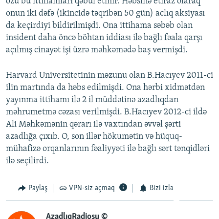
özü bu ittihamları qəbul etmir. Həbsinə etiraz olaraq
onun iki dəfə (ikincidə təqribən 50 gün) aclıq aksiyası
da keçirdiyi bildirilmişdi. Ona ittihama səbəb olan
insident daha öncə böhtan iddiası ilə bağlı fəala qarşı
açılmış cinayət işi üzrə məhkəmədə baş vermişdi.
Harvard Universitetinin məzunu olan B.Hacıyev 2011-ci
ilin martında da həbs edilmişdi. Ona hərbi xidmətdən
yayınma ittihamı ilə 2 il müddətinə azadlıqdan
məhrumetmə cəzası verilmişdi. B.Hacıyev 2012-ci ildə
Ali Məhkəmənin qərarı ilə vaxtından əvvəl şərti
azadlığa çıxıb. O, son illər hökumətin və hüquq-
mühafizə orqanlarının fəaliyyəti ilə bağlı sərt tənqidləri
ilə seçilirdi.
Paylaş
VPN-siz açmaq
Bizi izlə
AzadlıqRadiosu ©