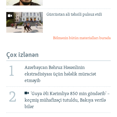
Gürcüstan ali təhsili pulsuz etdi
Bölmənin bütün materialları burada
Çox izlənən
1
Azərbaycan Bəhruz Həsənlinin
ekstradisiyası üçün hələlik müraciət
etməyib
2
'Guya Əli Kərimliyə 850 min göndərib' –
keçmiş mühafizəçi tutuldu, Bakıya verilə
bilər