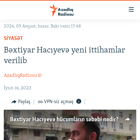
Keçid
linkləri
Əsas
2026, 09 Avqust, bazar, Bakı vaxtı 17:48
məzmuna
GÜNDƏM
SIYASƏT
qayıt
#İZAHLA
Əsas
Bəxtiyar Hacıyevə yeni ittihamlar
KORRUPSIOMETR
naviqasiyaya
verilib
qayıt
#ƏSLINDƏ
Axtarışa
AzadlıqRadiosu ©
FƏRQƏ BAX
keç
İyun 16, 2023
QANUNI DOĞRU
ARAŞDIRMA
Paylaş
VPN-siz açmaq
MULTIMEDIA
Bəxtiyar Hacıyevə hücumların səbəbi nədir?
RADIO ARXIV
VIDEO
HAQQIMIZDA
FOTOQALEREYA
OXU ZALI