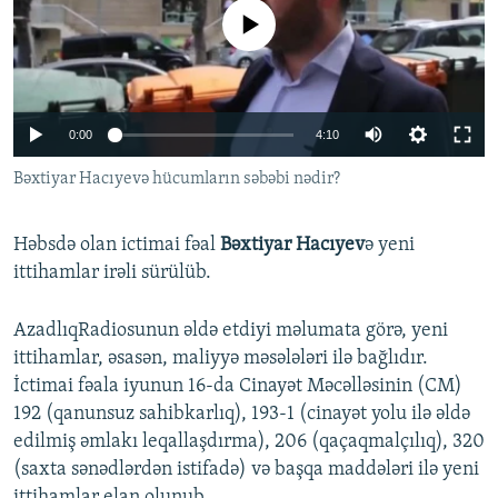
İNFOQRAFIKA
AZƏRBAYCAN ƏDƏBIYYATI KITABXANASI
MISSIYAMIZ
No media source currently available
BIZI IZLƏ
KARIKATURA
İSLAM VƏ DEMOKRATIYA
PEŞƏ ETIKASI VƏ JURNALISTIKA STANDARTLARIMIZ
İZ - MƏDƏNIYYƏT PROQRAMI
MATERIALLARIMIZDAN ISTIFADƏ
Auto
0:00
4:10
AZADLIQRADIOSU MOBIL TELEFONUNUZDA
RFE/RL-in bütün saytları
240p
Bəxtiyar Hacıyevə hücumların səbəbi nədir?
BIZIMLƏ ƏLAQƏ
360p
XƏBƏR BÜLLETENLƏRIMIZ
Həbsdə olan ictimai fəal
Bəxtiyar Hacıyev
ə yeni
480p
Auto
240p
360p
480p
ittihamlar irəli sürülüb.
720p
720p
1080p
1080p
AzadlıqRadiosunun əldə etdiyi məlumata görə, yeni
ittihamlar, əsasən, maliyyə məsələləri ilə bağlıdır.
İctimai fəala iyunun 16-da Cinayət Məcəlləsinin (CM)
192 (qanunsuz sahibkarlıq), 193-1 (cinayət yolu ilə əldə
edilmiş əmlakı leqallaşdırma), 206 (qaçaqmalçılıq), 320
(saxta sənədlərdən istifadə) və başqa maddələri ilə yeni
ittihamlar elan olunub.