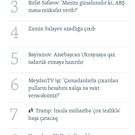
3
Rüfət Səfərov: 'Mənim günahımdır ki, ABŞ
mənə mükafat verib?'
4
Zamin Salayev azadlığa çıxıb
5
Bayramov: Azərbaycan Ukraynaya qaz
tədarük etməyə hazırdır
6
MeydanTV işi: 'Çamadanlarla çıxarılan
pulların hesabını xalqa nə vaxt
verəcəksiniz?'
7
Tramp: İranla müharibə 'çox tezliklə'
başa çatacaq