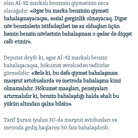
olan Aİ-92 markalı benzinin qiymətinin necə
olacağıdır:
«Əgər bu marka benzinin qiyməti
bahalaşmayacaqsa, sosial gərginlik olmayacaq. Digər
növ benzinlərin istifadəçiləri isə az olduqları üçün
həmin benzin növlərinin bahalaşması o qədər də diqqət
cəlb etmir».
Deputat deyib ki, əgər Aİ-92 markalı benzin
bahalaşacaqsa, hökumət əvvəlcədən tədbirlər
görməlidir:
«Belə ki, bu dəfə qiymət bahalaşması
marşrut avtobuslarda və metroda bahalaşma kimi
olmamalıdır. Hökumət maaşları, pensiyaları
artırmalıdır ki, benzin bahalaşdığı halda əhali bu
yükün altından qalxa bilsin».
Tarif Şurası iyulun 30-da marşrut avtobusları və
metroda gediş haqlarını 50 faiz bahalaşdırıb.