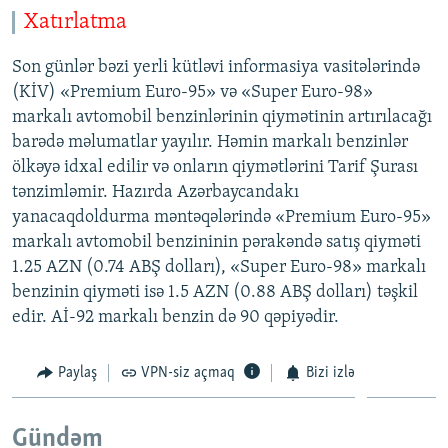
Xatırlatma
Son günlər bəzi yerli kütləvi informasiya vasitələrində
(KİV) «Premium Euro-95» və «Super Euro-98»
markalı avtomobil benzinlərinin qiymətinin artırılacağı
barədə məlumatlar yayılır. Həmin markalı benzinlər
ölkəyə idxal edilir və onların qiymətlərini Tarif Şurası
tənzimləmir. Hazırda Azərbaycandakı
yanacaqdoldurma məntəqələrində «Premium Euro-95»
markalı avtomobil benzininin pərakəndə satış qiyməti
1.25 AZN (0.74 ABŞ dolları), «Super Euro-98» markalı
benzinin qiyməti isə 1.5 AZN (0.88 ABŞ dolları) təşkil
edir. Aİ-92 markalı benzin də 90 qəpiyədir.
Paylaş
VPN-siz açmaq
Bizi izlə
Gündəm