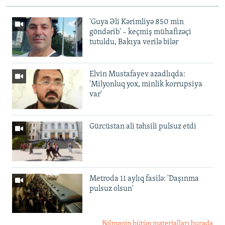
'Guya Əli Kərimliyə 850 min
göndərib' – keçmiş mühafizəçi
tutuldu, Bakıya verilə bilər
Elvin Mustafayev azadlıqda:
'Milyonluq yox, minlik korrupsiya
var'
Gürcüstan ali təhsili pulsuz etdi
Metroda 11 aylıq fasilə: 'Daşınma
pulsuz olsun'
Bölmənin bütün materialları burada