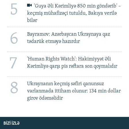
5
'Guya Əli Kərimliyə 850 min göndərib' –
keçmiş mühafizəçi tutuldu, Bakıya verilə
bilər
6
Bayramov: Azərbaycan Ukraynaya qaz
tədarük etməyə hazırdır
7
'Human Rights Watch': Hakimiyyət Əli
Kərimliyə qarşı pis rəftara son qoymalıdır
8
Ukraynanın keçmiş səfiri qanunsuz
varlanmada ittiham olunur: 134 min dollar
girov ödəməlidir
BIZI IZLƏ