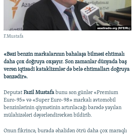
İNFOQRAFIKA
AZƏRBAYCAN ƏDƏBIYYATI KITABXANASI
MISSIYAMIZ
BIZI IZLƏ
KARIKATURA
İSLAM VƏ DEMOKRATIYA
PEŞƏ ETIKASI VƏ JURNALISTIKA STANDARTLARIMIZ
İZ - MƏDƏNIYYƏT PROQRAMI
MATERIALLARIMIZDAN ISTIFADƏ
F.Mustafa
AZADLIQRADIOSU MOBIL TELEFONUNUZDA
RFE/RL-in bütün saytları
BIZIMLƏ ƏLAQƏ
«Bəzi benzin markalarının bahalaşa bilməsi ehtimalı
XƏBƏR BÜLLETENLƏRIMIZ
daha çox doğruya oxşayır. Son zamanlar dünyada baş
verən iqtisadi kataklizmlər də belə ehtimalları doğruya
bənzədir».
Deputat
Fazil Mustafa
bunu son günlər «Premium
Euro-95» və «Super Euro-98» markalı avtomobil
benzinlərinin qiymətinin artırılacağı barədə yayılan
mülahizələri dəyərləndirərkən bildirib.
Onun fikrincə, burada əhalidən ötrü daha çox maraqlı