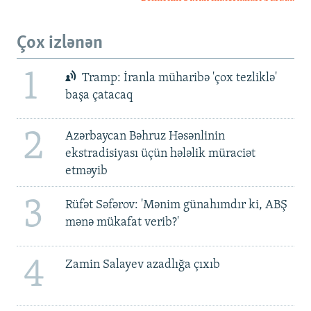
Çox izlənən
1
Tramp: İranla müharibə 'çox tezliklə'
başa çatacaq
2
Azərbaycan Bəhruz Həsənlinin
ekstradisiyası üçün hələlik müraciət
etməyib
3
Rüfət Səfərov: 'Mənim günahımdır ki, ABŞ
mənə mükafat verib?'
4
Zamin Salayev azadlığa çıxıb