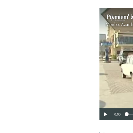
'Premium' b
Mənbə:
Azadl
0:00