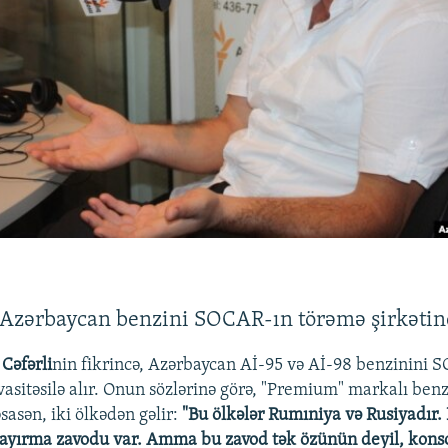
 "Azərbaycan benzini SOCAR-ın törəmə şirkətin
 Cəfərli
nin fikrincə, Azərbaycan Aİ-95 və Aİ-98 benzinini 
vasitəsilə alır. Onun sözlərinə görə, "Premium" markalı ben
asən, iki ölkədən gəlir:
"Bu ölkələr Rumıniya və Rusiyadır
ayırma zavodu var. Amma bu zavod tək özünün deyil, kons