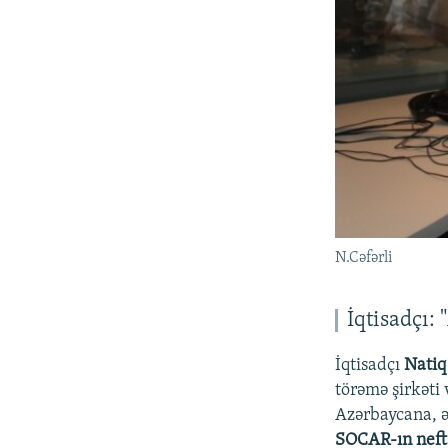
N.Cəfərli
İqtisadçı:
İqtisadçı
Natiq
törəmə şirkəti 
Azərbaycana, əs
SOCAR-ın neft