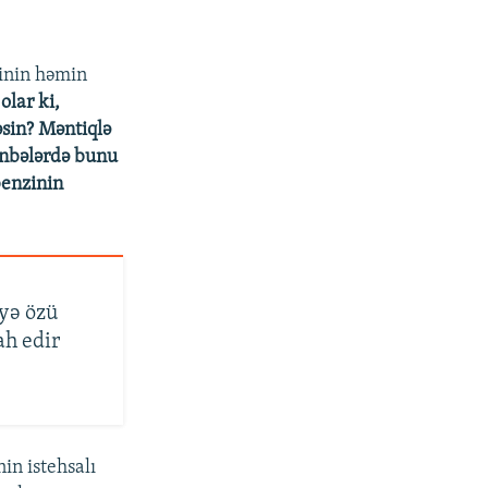
zinin həmin
lar ki,
sin? Məntiqlə
nbələrdə bunu
benzinin
iyə özü
ah edir
in istehsalı