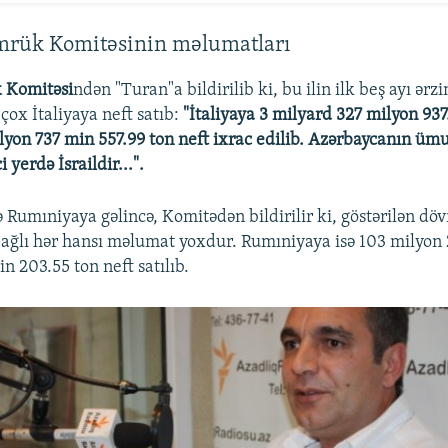
mrük Komitəsinin məlumatları
 Komitəsi
ndən "Turan"a bildirilib ki, bu ilin ilk beş ayı ərz
çox İtaliyaya neft satıb:
"İtaliyaya 3 milyard 327 milyon 937
lyon 737 min 557.99 ton neft ixrac edilib. Azərbaycanın üm
 yerdə İsraildir...".
 Rumıniyaya gəlincə, Komitədən bildirilir ki, göstərilən dö
bağlı hər hansı məlumat yoxdur. Rumıniyaya isə 103 milyon
in 203.55 ton neft satılıb.