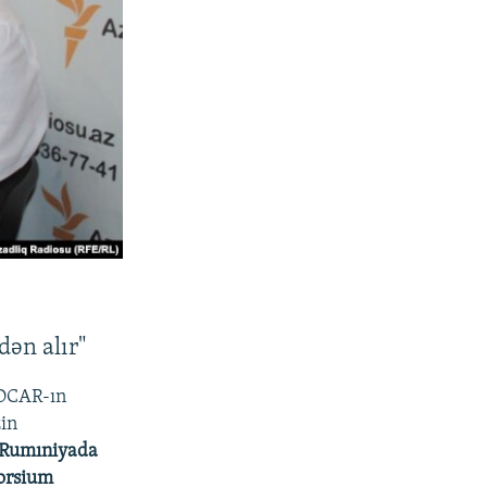
dən alır"
SOCAR-ın
zin
. Rumıniyada
orsium