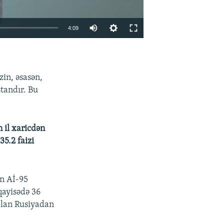
Auto
4:09
240p
EMBED
PAYLAŞ
360p
in, əsasən,
480p
tandır. Bu
720p
1080p
n il xaricdən
5.2 faizi
480p
on Aİ-95
üqayisədə 36
 olan Rusiyadan