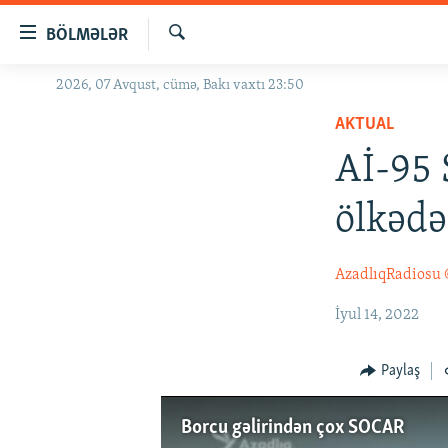
Keçid
BÖLMƏLƏR
linkləri
Axtar
Əsas
2026, 07 Avqust, cümə, Bakı vaxtı 23:50
GÜNDƏM
məzmuna
AKTUAL
#İZAHLA
qayıt
Əsas
Aİ-95 
KORRUPSIOMETR
naviqasiyaya
#ƏSLINDƏ
qayıt
ölkədə
Axtarışa
FƏRQƏ BAX
keç
QANUNI DOĞRU
AzadlıqRadiosu
ARAŞDIRMA
İyul 14, 2022
MULTIMEDIA
Paylaş
RADIO ARXIV
VIDEO
HAQQIMIZDA
FOTOQALEREYA
OXU ZALI
Borcu gəlirindən çox SOCAR