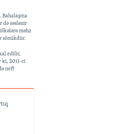
b. Bahalaşma
r də səslənir
 ölkələrə məhz
r sönükdür.
l edilir,
px
en
ki, 2011-ci
də neft
rtıq