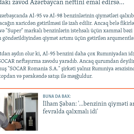
kı zavod Azərbaycan neftini emal edirsə...
zərbaycanda Aİ-95 və Aİ-98 benzinlərinin qiymətləri qalxı
ağın xaricdən gətirilməsi ilə izah edilir. Ancaq belə fikirlə
və "Super" markalı benzinlərin istehsalı üçün xammal bəzi
göndərildiyindən qiymət artımı üçün gətirilən arqumentlə
an aydın olur ki, Aİ-95 benzini daha çox Rumıniyadan idxa
SOCAR neftayırma zavodu yaradıb. Ancaq qurumdan deyilir 
nmuş "SOCAR Romania S.A." şirkəti yalnız Rumıniya ərazisin
topdan və pərakəndə satışı ilə məşğuldur.
BUNA DA BAX:
İlham Şaban: '...benzinin qiyməti a
fevralda qalxmalı idi'