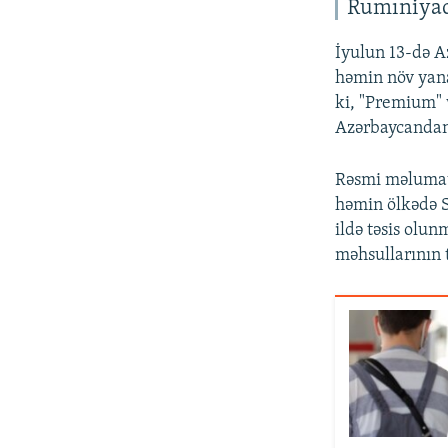
Rumıniyada
İyulun 13-də A
həmin növ yanac
ki, "Premium" 
Azərbaycandan 
Rəsmi məlumatd
həmin ölkədə 
ildə təsis olu
məhsullarının 