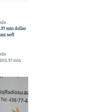
ində
.37 min dollar
umi neft
vrdə
 202.37 min