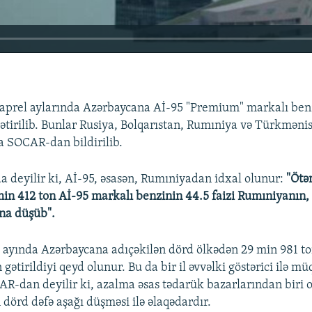
-aprel aylarında Azərbaycana Aİ-95 "Premium" markalı benz
ətirilib. Bunlar Rusiya, Bolqarıstan, Rumıniya və Türkmənis
 SOCAR-dan bildirilib.
 deyilir ki, Aİ-95, əsasən, Rumıniyadan idxal olunur:
"Ötə
min 412 ton Aİ-95 markalı benzinin 44.5 faizi Rumıniyanın, 3
na düşüb".
240p
360p
rd ayında Azərbaycana adıçəkilən dörd ölkədən 29 min 981 t
gətirildiyi qeyd olunur. Bu da bir il əvvəlki göstərici ilə m
720p
1080p
CAR-dan deyilir ki, azalma əsas tədarük bazarlarından biri
 dörd dəfə aşağı düşməsi ilə əlaqədardır.