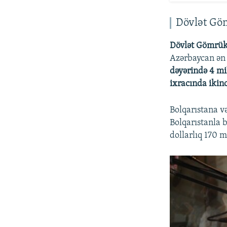
Dövlət Gö
Dövlət Gömrük
Azərbaycan ən 
dəyərində 4 mi
ixracında ikinci
Bolqarıstana və
Bolqarıstanla 
dollarlıq 170 m