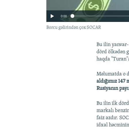
0:00
Borcu gəlirindən çox SOCAR
Bu ilin yanvar
dörd ölkədən g
haqda "Turan"a
Məlumatda o da
aldığımız 147 
Rusiyanın payı
Auto
Bu ilin ilk dö
markalı benzin 
faiz azdır. SO
idxal həcminin