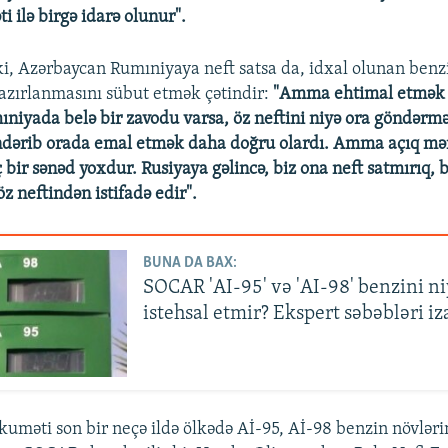
i ilə birgə idarə olunur".
ki, Azərbaycan Rumıniyaya neft satsa da, idxal olunan ben
zırlanmasını sübut etmək çətindir:
"Amma ehtimal etmək o
iyada belə bir zavodu varsa, öz neftini niyə ora göndərmə
dərib orada emal etmək daha doğru olardı. Amma açıq mə
 bir sənəd yoxdur. Rusiyaya gəlincə, biz ona neft satmırıq, 
öz neftindən istifadə edir".
BUNA DA BAX:
SOCAR 'AI-95' və 'AI-98' benzini n
istehsal etmir? Ekspert səbəbləri iz
uməti son bir neçə ildə ölkədə Aİ-95, Aİ-98 benzin növlərin