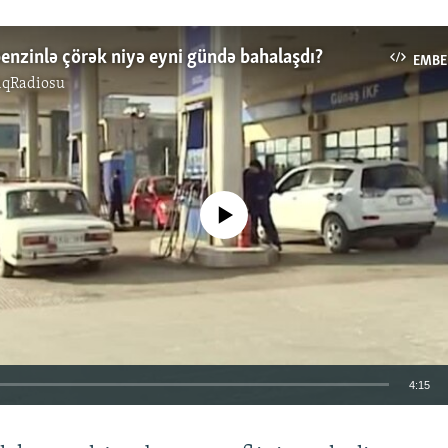
enzinlə çörək niyə eyni gündə bahalaşdı?
EMBE
ıqRadiosu
No media source currently available
4:15
EMBED