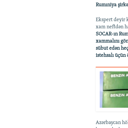
Rumıniya şirkət
Ekspert deyir 
xam neftdən ha
SOCAR-ın Rumın
xammalını gön
sübut edən heç
istehsalı üçün 
Azərbaycan hök