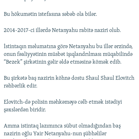
Bu hökumətin istefasına səbəb ola bilər.
2014-2017-ci illərdə Netanyahu rabitə naziri olub.
İstintaqın məlumatına görə Netanyahu bu illər ərzində,
onun fəaliyyətinin müsbət işıqlandrılması müqabilində
“Bezek” şirkətinin gəlir əldə etməsinə kömək edib.
Bu şirkətə baş nazirin köhnə dostu Shaul Shaul Elovitch
rəhbərlik edir.
Elovitch-də polisin məhkəməyə cəlb etmək istədiyi
şəxslərdən biridir.
Amma istintaq lazımınca sübut olmadığından baş
nazirin oğlu Yair Netanyahu-nun şübhəlilər