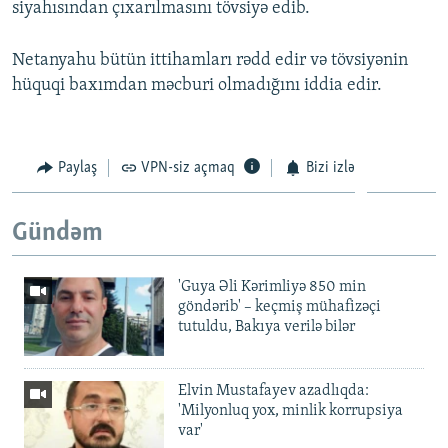
siyahısından çıxarılmasını tövsiyə edib.
Netanyahu bütün ittihamları rədd edir və tövsiyənin
hüquqi baxımdan məcburi olmadığını iddia edir.
Paylaş
VPN-siz açmaq
Bizi izlə
Gündəm
'Guya Əli Kərimliyə 850 min
göndərib' – keçmiş mühafizəçi
tutuldu, Bakıya verilə bilər
Elvin Mustafayev azadlıqda:
'Milyonluq yox, minlik korrupsiya
var'