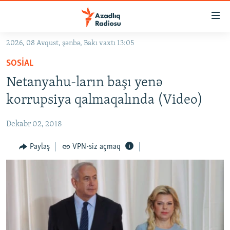
Keçid
linkləri
Əsas
2026, 08 Avqust, şənbə, Bakı vaxtı 13:05
məzmuna
GÜNDƏM
SOSIAL
qayıt
#İZAHLA
Əsas
Netanyahu-ların başı yenə
KORRUPSIOMETR
naviqasiyaya
korrupsiya qalmaqalında (Video)
qayıt
#ƏSLINDƏ
Axtarışa
Dekabr 02, 2018
FƏRQƏ BAX
keç
QANUNI DOĞRU
Paylaş
VPN-siz açmaq
ARAŞDIRMA
MULTIMEDIA
RADIO ARXIV
VIDEO
HAQQIMIZDA
FOTOQALEREYA
OXU ZALI