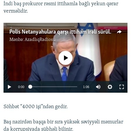
İndi baş prokuror rəsmi ittihamla bağlı yekun qərar
verməlidir.
Polis Netanyahulara qarşı ittiham irəli sürülməsini istəyir
Mənbə:
AzadlıqRadiosu
No media source currently available
0:00
1:06
Söhbət “4000 işi”ndən gedir.
Baş nazirdən başqa bir sıra yüksək səviyyəli məmurlar
da korrupsiyada şübhəli bilinir.