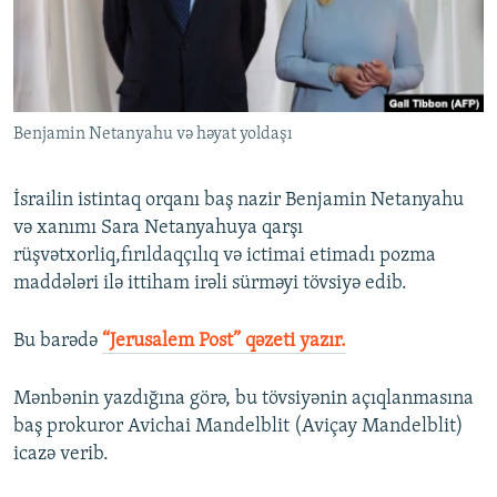
İNFOQRAFIKA
AZƏRBAYCAN ƏDƏBIYYATI KITABXANASI
MISSIYAMIZ
BIZI IZLƏ
KARIKATURA
İSLAM VƏ DEMOKRATIYA
PEŞƏ ETIKASI VƏ JURNALISTIKA STANDARTLARIMIZ
İZ - MƏDƏNIYYƏT PROQRAMI
MATERIALLARIMIZDAN ISTIFADƏ
Benjamin Netanyahu və həyat yoldaşı
AZADLIQRADIOSU MOBIL TELEFONUNUZDA
RFE/RL-in bütün saytları
BIZIMLƏ ƏLAQƏ
İsrailin istintaq orqanı baş nazir Benjamin Netanyahu
XƏBƏR BÜLLETENLƏRIMIZ
və xanımı Sara Netanyahuya qarşı
rüşvətxorliq,fırıldaqçılıq və ictimai etimadı pozma
maddələri ilə ittiham irəli sürməyi tövsiyə edib.
Bu barədə
“Jerusalem Post” qəzeti yazır.
Mənbənin yazdığına görə, bu tövsiyənin açıqlanmasına
baş prokuror Avichai Mandelblit (Aviçay Mandelblit)
icazə verib.