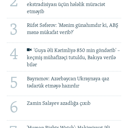
2
ekstradisiyası üçün hələlik müraciət
etməyib
3
Rüfət Səfərov: 'Mənim günahımdır ki, ABŞ
mənə mükafat verib?'
4
'Guya Əli Kərimliyə 850 min göndərib' –
keçmiş mühafizəçi tutuldu, Bakıya verilə
bilər
5
Bayramov: Azərbaycan Ukraynaya qaz
tədarük etməyə hazırdır
6
Zamin Salayev azadlığa çıxıb