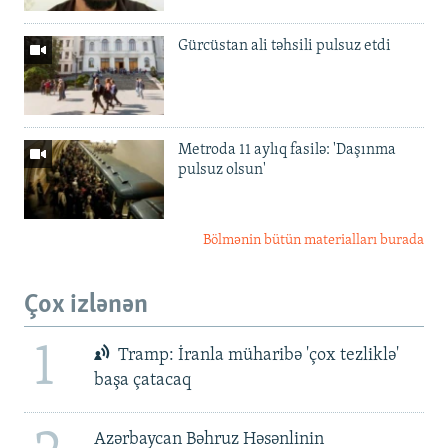
Gürcüstan ali təhsili pulsuz etdi
Metroda 11 aylıq fasilə: 'Daşınma
pulsuz olsun'
Bölmənin bütün materialları burada
Çox izlənən
1
Tramp: İranla müharibə 'çox tezliklə'
başa çatacaq
Azərbaycan Bəhruz Həsənlinin