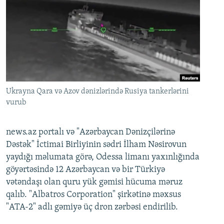
Ukrayna Qara və Azov dənizlərində Rusiya tankerlərini
vurub
news.az portalı və "Azərbaycan Dənizçilərinə
Dəstək" İctimai Birliyinin sədri İlham Nəsirovun
yaydığı məlumata görə, Odessa limanı yaxınlığında
göyərtəsində 12 Azərbaycan və bir Türkiyə
vətəndaşı olan quru yük gəmisi hücuma məruz
qalıb. "Albatros Corporation" şirkətinə məxsus
"ATA-2" adlı gəmiyə üç dron zərbəsi endirilib.