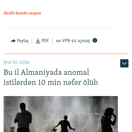
Ətraflı burada oxuyun
Paylaş
PDF
VPN-siz açmaq
İyul 30, 2026
Bu il Almaniyada anomal
istilərdən 10 min nəfər ölüb