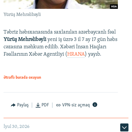
Yürüş Mehrəlibəyli
Təbriz həbsxanasında saxlanılan azərbaycanlı fəal
Yürüş Mehrəlibəyli
yeni iş üzrə 3 il 7 ay 17 gün həbs
cəzasına məhkum edilib. Xəbəri İnsan Haqları
Fəallarının Xəbər Agentliyi (
HRANA
) yayıb.
Ətraflı burada oxuyun
Paylaş
PDF
VPN-siz açmaq
İyul 30, 2026