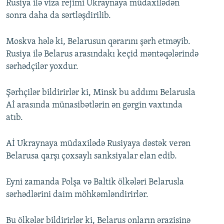
Rusiya ilə viza rejimi Ukraynaya müdaxilədən
sonra daha da sərtləşdirilib.
Moskva hələ ki, Belarusun qərarını şərh etməyib.
Rusiya ilə Belarus arasındakı keçid məntəqələrində
sərhədçilər yoxdur.
Şərhçilər bildirirlər ki, Minsk bu addımı Belarusla
Aİ arasında münasibətlərin ən gərgin vaxtında
atıb.
Aİ Ukraynaya müdaxilədə Rusiyaya dəstək verən
Belarusa qarşı çoxsaylı sanksiyalar elan edib.
Eyni zamanda Polşa və Baltik ölkələri Belarusla
sərhədlərini daim möhkəmləndirirlər.
Bu ölkələr bildirirlər ki, Belarus onların ərazisinə