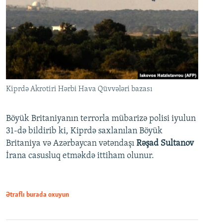
Kiprdə Akrotiri Hərbi Hava Qüvvələri bazası
Böyük Britaniyanın terrorla mübarizə polisi iyulun
31-də bildirib ki, Kiprdə saxlanılan Böyük
Britaniya və Azərbaycan vətəndaşı
Rəşad Sultanov
İrana casusluq etməkdə ittiham olunur.
Ətraflı burada oxuyun