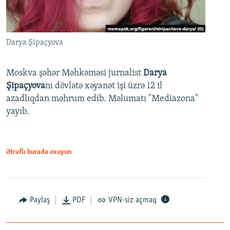
Darya Şipaçyova
Moskva şəhər Məhkəməsi jurnalist
Darya
Şipaçyova
nı dövlətə xəyanət işi üzrə 12 il
azadlıqdan məhrum edib. Məlumatı "Mediazona"
yayıb.
Ətraflı burada oxuyun
Paylaş
PDF
VPN-siz açmaq