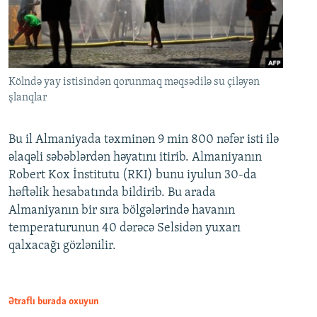
Kölndə yay istisindən qorunmaq məqsədilə su çiləyən
şlanqlar
Bu il Almaniyada təxminən 9 min 800 nəfər isti ilə
əlaqəli səbəblərdən həyatını itirib. Almaniyanın
Robert Kox İnstitutu (RKI) bunu iyulun 30-da
həftəlik hesabatında bildirib. Bu arada
Almaniyanın bir sıra bölgələrində havanın
temperaturunun 40 dərəcə Selsidən yuxarı
qalxacağı gözlənilir.
Ətraflı burada oxuyun