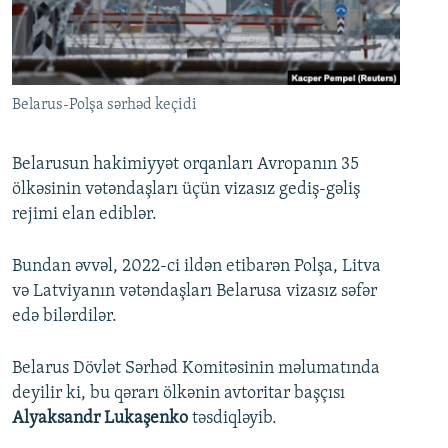
İNFOQRAFIKA
AZƏRBAYCAN ƏDƏBIYYATI KITABXANASI
MISSIYAMIZ
BIZI IZLƏ
KARIKATURA
İSLAM VƏ DEMOKRATIYA
PEŞƏ ETIKASI VƏ JURNALISTIKA STANDARTLARIMIZ
İZ - MƏDƏNIYYƏT PROQRAMI
MATERIALLARIMIZDAN ISTIFADƏ
Belarus-Polşa sərhəd keçidi
AZADLIQRADIOSU MOBIL TELEFONUNUZDA
RFE/RL-in bütün saytları
BIZIMLƏ ƏLAQƏ
Belarusun hakimiyyət orqanları Avropanın 35
ölkəsinin vətəndaşları üçün vizasız gediş-gəliş
XƏBƏR BÜLLETENLƏRIMIZ
rejimi elan ediblər.
Bundan əvvəl, 2022-ci ildən etibarən Polşa, Litva
və Latviyanın vətəndaşları Belarusa vizasız səfər
edə bilərdilər.
Belarus Dövlət Sərhəd Komitəsinin məlumatında
deyilir ki, bu qərarı ölkənin avtoritar başçısı
Alyaksandr Lukaşenko
təsdiqləyib.