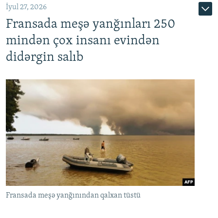
İyul 27, 2026
Fransada meşə yanğınları 250
mindən çox insanı evindən
didərgin salıb
Fransada meşə yanğınından qalxan tüstü