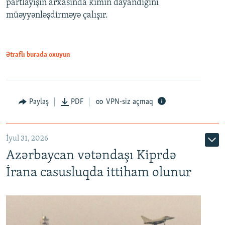
partlayışın arxasında kimin dayandığını
müəyyənləşdirməyə çalışır.
Ətraflı burada oxuyun
Paylaş
PDF
VPN-siz açmaq
İyul 31, 2026
Azərbaycan vətəndaşı Kiprdə
İrana casusluqda ittiham olunur