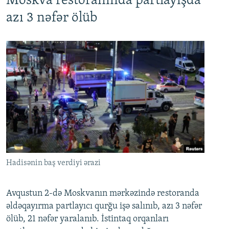
Moskva restoranında partlayışda
azı 3 nəfər ölüb
Hadisənin baş verdiyi ərazi
Avqustun 2-də Moskvanın mərkəzində restoranda
əldəqayırma partlayıcı qurğu işə salınıb, azı 3 nəfər
ölüb, 21 nəfər yaralanıb. İstintaq orqanları