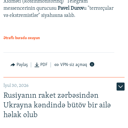
Xidməti (Rosfinmonitorinq) "Telegram"
messencerinin qurucusu
Pavel Durov
u "terrorçular
və ekstremistlər" siyahısına salıb.
Ətraflı burada oxuyun
Paylaş
PDF
VPN-siz açmaq
İyul 30, 2026
Rusiyanın raket zərbəsindən
Ukrayna kəndində bütöv bir ailə
həlak olub