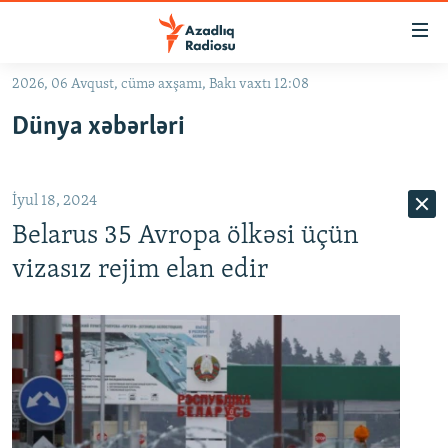
Keçid
linkləri
Əsas
2026, 06 Avqust, cümə axşamı, Bakı vaxtı 12:08
məzmuna
GÜNDƏM
Dünya xəbərləri
qayıt
#İZAHLA
Əsas
KORRUPSIOMETR
naviqasiyaya
İyul 18, 2024
qayıt
#ƏSLINDƏ
Axtarışa
Belarus 35 Avropa ölkəsi üçün
FƏRQƏ BAX
keç
vizasız rejim elan edir
QANUNI DOĞRU
ARAŞDIRMA
MULTIMEDIA
RADIO ARXIV
VIDEO
HAQQIMIZDA
FOTOQALEREYA
OXU ZALI