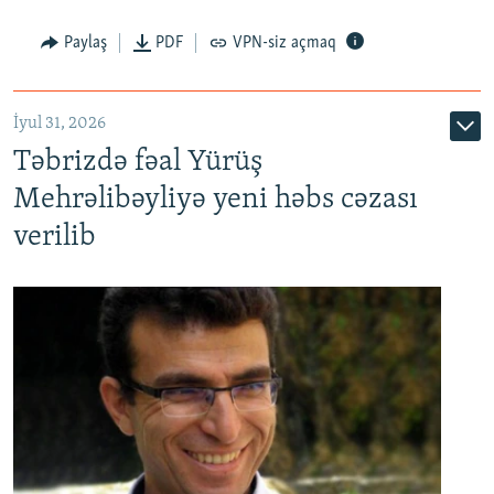
Paylaş
PDF
VPN-siz açmaq
İyul 31, 2026
Təbrizdə fəal Yürüş
Mehrəlibəyliyə yeni həbs cəzası
verilib