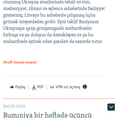
olunmuş Ukrayna ərazilərində təhsil və elm,
mədəniyyət, idman və əyləncə sahələrində fəaliyyət
göstərmiş, Litvaya bu sahələrdə çalışmaq üçün
getmək istəyənlədən gedir. Eyni təklif Rusiyanın
Ukraynaya qarşı genişmiqyaslı müharibəsini
birbaşa və ya dolayısı ilə dəstəkləyən və ya bu
müharibədə iştirak edən şəxsləri də nəzərdə tutur.
Ətraflı burada oxuyun
Paylaş
PDF
VPN-siz açmaq
İyul 27, 2026
Rumıniya bir həftədə üçüncü