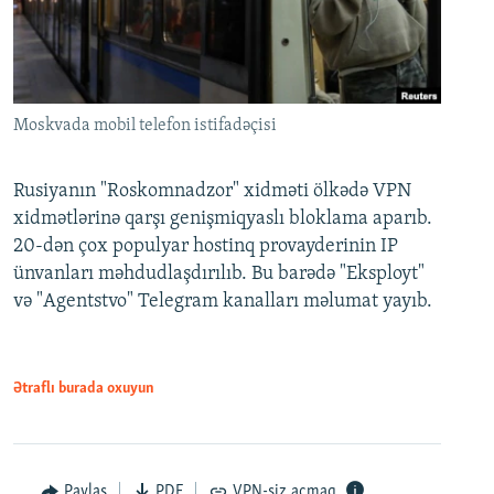
Moskvada mobil telefon istifadəçisi
Rusiyanın "Roskomnadzor" xidməti ölkədə VPN
xidmətlərinə qarşı genişmiqyaslı bloklama aparıb.
20-dən çox populyar hostinq provayderinin IP
ünvanları məhdudlaşdırılıb. Bu barədə "Eksployt"
və "Agentstvo" Telegram kanalları məlumat yayıb.
Ətraflı burada oxuyun
Paylaş
PDF
VPN-siz açmaq