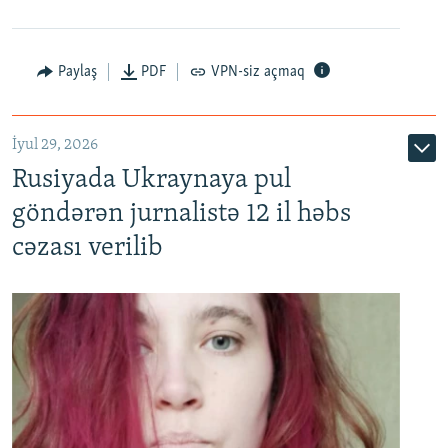
Paylaş
PDF
VPN-siz açmaq
İyul 29, 2026
Rusiyada Ukraynaya pul
göndərən jurnalistə 12 il həbs
cəzası verilib