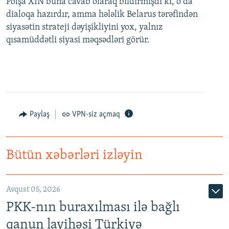
Polşa XİN buna cavab olaraq bildirmişdi ki, o da
dialoqa hazırdır, amma hələlik Belarus tərəfindən
siyasətin strateji dəyişikliyini yox, yalnız
qısamüddətli siyasi məqsədləri görür.
Paylaş
VPN-siz açmaq
Bütün xəbərləri izləyin
Avqust 05, 2026
PKK-nın buraxılması ilə bağlı
qanun layihəsi Türkiyə