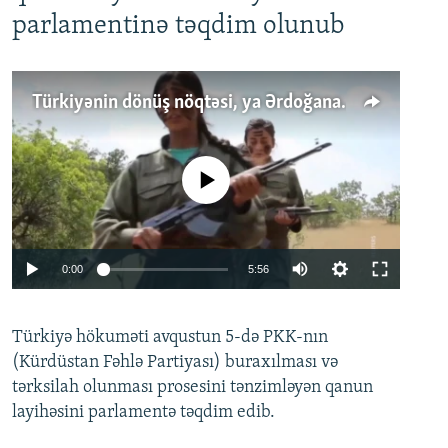
parlamentinə təqdim olunub
Türkiyənin dönüş nöqtəsi, ya Ərdoğana üçüncü şans: PKK ilə qəfil barışıq nə deməkdir?
No media source currently available
Auto
0:00
5:56
240p
Türkiyə hökuməti avqustun 5-də PKK-nın
360p
(Kürdüstan Fəhlə Partiyası) buraxılması və
480p
Auto
240p
360p
480p
tərksilah olunması prosesini tənzimləyən qanun
720p
layihəsini parlamentə təqdim edib.
720p
1080p
1080p