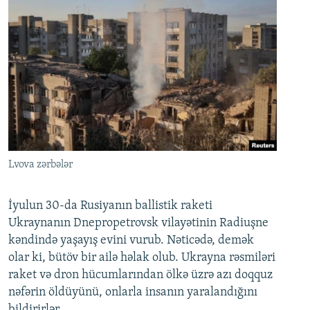
Lvova zərbələr
İyulun 30-da Rusiyanın ballistik raketi
Ukraynanın Dnepropetrovsk vilayətinin Radiuşne
kəndində yaşayış evini vurub. Nəticədə, demək
olar ki, bütöv bir ailə həlak olub. Ukrayna rəsmiləri
raket və dron hücumlarından ölkə üzrə azı doqquz
nəfərin öldüyünü, onlarla insanın yaralandığını
bildirirlər.