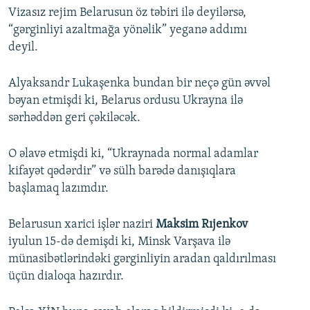
Vizasız rejim Belarusun öz təbiri ilə deyilərsə,
“gərginliyi azaltmağa yönəlik” yeganə addımı
deyil.
Alyaksandr Lukaşenka bundan bir neçə gün əvvəl
bəyan etmişdi ki, Belarus ordusu Ukrayna ilə
sərhəddən geri çəkiləcək.
O əlavə etmişdi ki, “Ukraynada normal adamlar
kifayət qədərdir” və sülh barədə danışıqlara
başlamaq lazımdır.
Belarusun xarici işlər naziri
Maksim Rıjenkov
iyulun 15-də demişdi ki, Minsk Varşava ilə
münasibətlərindəki gərginliyin aradan qaldırılması
üçün dialoqa hazırdır.