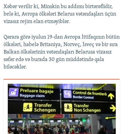
Xəbər verilir ki, Minskin bu addımı birtərəflidir,
belə ki, Avropa ölkələri Belarus vətəndaşları üçün
vizasız rejim elan etməyiblər.
Qərara görə iyulun 19-dan Avropa İttifaqının bütün
ölkələri, habelə Britaniya, Norveç, İsveç və bir sıra
Balkan ölkələrinin vətəndaşları Belarusa vizasız
səfər edə və burada 30 gün müddətində qala
biləcəklər.