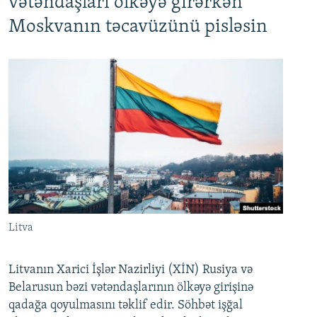
vətəndaşları ölkəyə girərkən
Moskvanın təcavüzünü pisləsin
Litva
Litvanın Xarici İşlər Nazirliyi (XİN) Rusiya və
Belarusun bəzi vətəndaşlarının ölkəyə girişinə
qadağa qoyulmasını təklif edir. Söhbət işğal