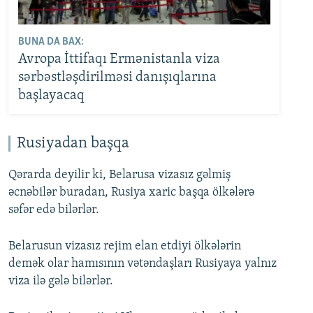
BUNA DA BAX:
Avropa İttifaqı Ermənistanla viza
sərbəstləşdirilməsi danışıqlarına
başlayacaq
Rusiyadan başqa
Qərarda deyilir ki, Belarusa vizasız gəlmiş
əcnəbilər buradan, Rusiya xaric başqa ölkələrə
səfər edə bilərlər.
Belarusun vizasız rejim elan etdiyi ölkələrin
demək olar hamısının vətəndaşları Rusiyaya yalnız
viza ilə gələ bilərlər.