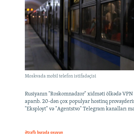
Moskvada mobil telefon istifadəçisi
Rusiyanın "Roskomnadzor" xidməti ölkədə VPN x
aparıb. 20-dən çox populyar hostinq provayderi
"Eksployt" və "Agentstvo" Telegram kanalları m
Ətraflı burada oxuyun