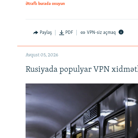
Ətraflı burada oxuyun
Auto
240p
720p
Paylaş
PDF
VPN-siz açmaq
Avqust 05, 2026
Rusiyada populyar VPN xidmətl