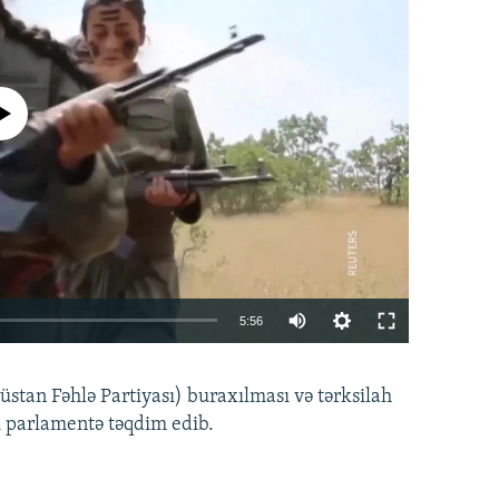
currently available
Auto
5:56
240p
EMBED
PAYLAŞ
tan Fəhlə Partiyası) buraxılması və tərksilah
360p
i parlamentə təqdim edib.
480p
720p