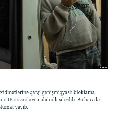
idmətlərinə qarşı genişmiqyaslı bloklama
nin IP ünvanları məhdudlaşdırılıb. Bu barədə
əlumat yayıb.