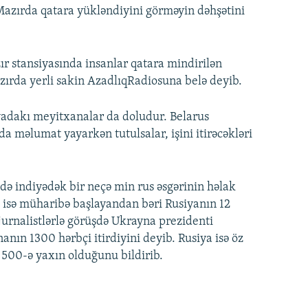
Mazırda qatara yükləndiyini görməyin dəhşətini
ır stansiyasında insanlar qatara mindirilən
zırda yerli sakin AzadlıqRadiosuna belə deyib.
iyadakı meyitxanalar da doludur. Belarus
da məlumat yayarkən tutulsalar, işini itirəcəkləri
də indiyədək bir neçə min rus əsgərinin həlak
 isə müharibə başlayandan bəri Rusiyanın 12
 jurnalistlərlə görüşdə Ukrayna prezidenti
anın 1300 hərbçi itirdiyini deyib. Rusiya isə öz
in 500-ə yaxın olduğunu bildirib.