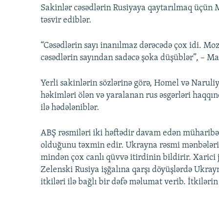
Sakinlər cəsədlərin Rusiyaya qaytarılmaq üçün 
təsvir ediblər.
“Cəsədlərin sayı inanılmaz dərəcədə çox idi. Moz
cəsədlərin sayından sadəcə şoka düşüblər”, – Ma
Yerli sakinlərin sözlərinə görə, Homel və Narul
həkimləri ölən və yaralanan rus əsgərləri haqqın
ilə hədələniblər.
ABŞ rəsmiləri iki həftədir davam edən müharibə
olduğunu təxmin edir. Ukrayna rəsmi mənbələri
mindən çox canlı qüvvə itirdinin bildirir. Xarici
Zelenski Rusiya işğalına qarşı döyüşlərdə Ukrayn
itkiləri ilə bağlı bir dəfə məlumat verib. İtkilər