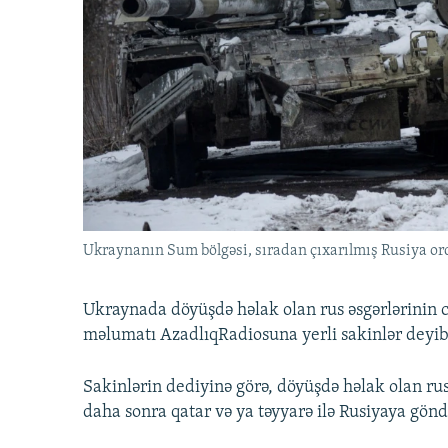
İNFOQRAFIKA
AZƏRBAYCAN ƏDƏBIYYATI KITABXANASI
MISSIYAMIZ
KARIKATURA
İSLAM VƏ DEMOKRATIYA
PEŞƏ ETIKASI VƏ JURNALISTIKA
STANDARTLARIMIZ
İZ - MƏDƏNIYYƏT PROQRAMI
MATERIALLARIMIZDAN ISTIFADƏ
AZADLIQRADIOSU MOBIL TELEFONUNUZDA
BIZIMLƏ ƏLAQƏ
XƏBƏR BÜLLETENLƏRIMIZ
Ukraynanın Sum bölgəsi, sıradan çıxarılmış Rusiya or
Ukraynada döyüşdə həlak olan rus əsgərlərinin c
məlumatı AzadlıqRadiosuna yerli sakinlər deyib
Sakinlərin dediyinə görə, döyüşdə həlak olan rus 
daha sonra qatar və ya təyyarə ilə Rusiyaya göndə