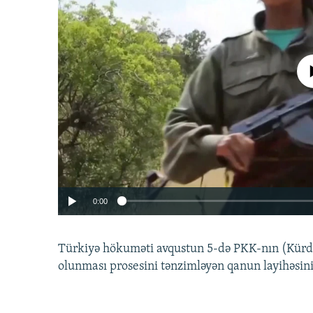
No media source 
0:00
Türkiyə hökuməti avqustun 5-də PKK-nın (Kürdüs
olunması prosesini tənzimləyən qanun layihəsin