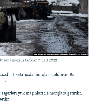
dusuna məxsus tanklar, 7 mart 2022
əsədləri Belarusda morqları doldurur. Bu
lər.
əsgərləri yük maşınları ilə morqlara gətirilir,
rilir.