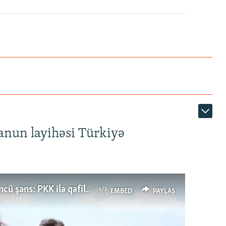
anun layihəsi Türkiyə
Türkiyənin dönüş nöqtəsi, ya Ərdoğana üçüncü şans: PKK ilə qəfil barışıq nə deməkdir?
EMBED
PAYLAŞ