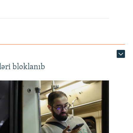
1080p
360p
480p
1080p
əri bloklanıb