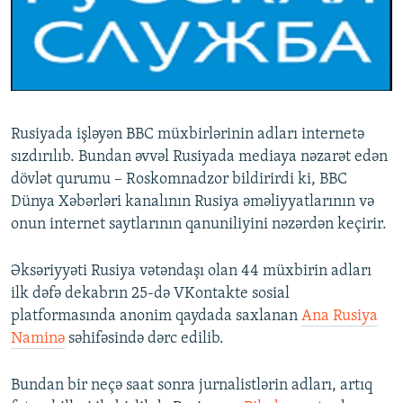
İNFOQRAFIKA
AZƏRBAYCAN ƏDƏBIYYATI KITABXANASI
MISSIYAMIZ
BIZI IZLƏ
KARIKATURA
İSLAM VƏ DEMOKRATIYA
PEŞƏ ETIKASI VƏ JURNALISTIKA STANDARTLARIMIZ
İZ - MƏDƏNIYYƏT PROQRAMI
MATERIALLARIMIZDAN ISTIFADƏ
AZADLIQRADIOSU MOBIL TELEFONUNUZDA
RFE/RL-in bütün saytları
Rusiyada işləyən BBC müxbirlərinin adları internetə
BIZIMLƏ ƏLAQƏ
sızdırılıb. Bundan əvvəl Rusiyada mediaya nəzarət edən
dövlət qurumu – Roskomnadzor bildirirdi ki, BBC
XƏBƏR BÜLLETENLƏRIMIZ
Dünya Xəbərləri kanalının Rusiya əməliyyatlarının və
onun internet saytlarının qanuniliyini nəzərdən keçirir.
Əksəriyyəti Rusiya vətəndaşı olan 44 müxbirin adları
ilk dəfə dekabrın 25-də VKontakte sosial
platformasında anonim qaydada saxlanan
Ana Rusiya
Naminə
səhifəsində dərc edilib.
Bundan bir neçə saat sonra jurnalistlərin adları, artıq