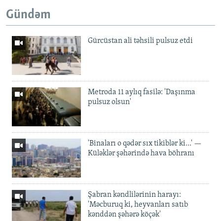
Gündəm
Gürcüstan ali təhsili pulsuz etdi
Metroda 11 aylıq fasilə: 'Daşınma
pulsuz olsun'
'Binaları o qədər sıx tikiblər ki...' —
Küləklər şəhərində hava böhranı
Şabran kəndlilərinin harayı:
'Məcburuq ki, heyvanları satıb
kənddən şəhərə köçək'