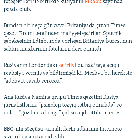
fotoşəkilləri ilə birlikdə Rusiyanın
Pikabu
saytında
peyda olub.
Bundan bir neçə gün əvvəl Britaniyada çıxan Times
qəzeti Kreml tərəfindən maliyyələşdirilən Sputnik
şəbəkəsinin Edinburqda yerləşən Britaniya bürosunun
səkkiz müxbirinin fotolarını dərc etmişdi.
Rusiyanın Londondakı
səfirliyi
bu hadisəyə acıqlı
reaksiya vermiş və bildirmişdi ki, Moskva bu hərəkətə
“adekvat cavab verəcək”.
Ana Rusiya Naminə qrupu Times qəzetini Rusiya
jurnalistlərinə “psixoloji təzyiq tətbiq etməkdə” və
onları “gözdən salmağa” çalışmaqda ittiham edir.
BBC-nin sözçüsü jurnalistlərin adlarının internetə
sızdırılmasını tənqid edib: