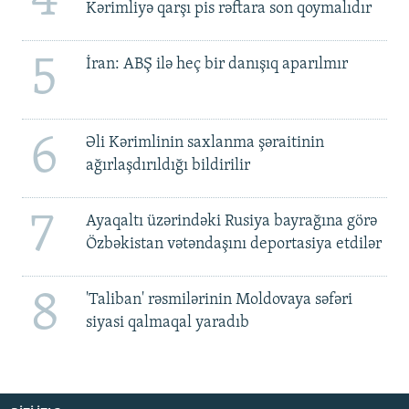
4
Kərimliyə qarşı pis rəftara son qoymalıdır
5
İran: ABŞ ilə heç bir danışıq aparılmır
6
Əli Kərimlinin saxlanma şəraitinin
ağırlaşdırıldığı bildirilir
7
Ayaqaltı üzərindəki Rusiya bayrağına görə
Özbəkistan vətəndaşını deportasiya etdilər
8
'Taliban' rəsmilərinin Moldovaya səfəri
siyasi qalmaqal yaradıb