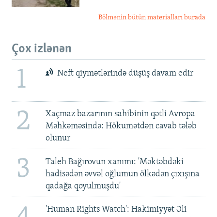
Bölmənin bütün materialları burada
Çox izlənən
1
Neft qiymətlərində düşüş davam edir
2
Xaçmaz bazarının sahibinin qətli Avropa
Məhkəməsində: Hökumətdən cavab tələb
olunur
3
Taleh Bağırovun xanımı: 'Məktəbdəki
hadisədən əvvəl oğlumun ölkədən çıxışına
qadağa qoyulmuşdu'
'Human Rights Watch': Hakimiyyət Əli