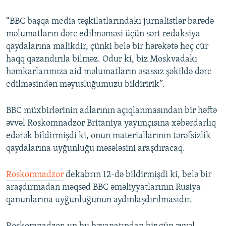
“BBC başqa media təşkilatlarındakı jurnalistlər barədə
məlumatların dərc edilməməsi üçün sərt redaksiya
qaydalarına malikdir, çünki belə bir hərəkətə heç cür
haqq qazandırıla bilməz. Odur ki, biz Moskvadakı
həmkarlarımıza aid məlumatların əsassız şəkildə dərc
edilməsindən məyusluğumuzu bildiririk”.
BBC müxbirlərinin adlarının açıqlanmasından bir həftə
əvvəl Roskomnadzor Britaniya yayımçısına xəbərdarlıq
edərək bildirmişdi ki, onun materiallarının tərəfsizlik
qaydalarına uyğunluğu məsələsini araşdıracaq.
Roskomnadzor
dekabrın 12-də bildirmişdi ki, belə bir
araşdırmadan məqsəd BBC əməliyyatlarının Rusiya
qanunlarına uyğunluğunun aydınlaşdırılmasıdır.