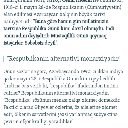
Milli Şuranın sədri, tarixçi
Cəmil Həsənli
isə bildirib ki,
1918-ci il mayın 28-də Respublikanın (Cümhuriyyətin)
elan edilməsi Azərbaycan xalqının böyük tarixi
nailiyyəti idi:
"Buna görə həmin gün millətimizin
tarixinə Respublika Günü kimi daxil olmuşdu. İndi
onun adını dəyişdirib Müstəqillik Günü qoymaq
istəyirlər. Səbəbsiz deyil".
"Respublikanın alternativi monarxiyadır"
Onun sözlərinə görə, Azərbaycanda 1990-cı ildən indiyə
qədər mayın 28-i Respublika Günü kimi qeyd edilib:
"İndi nə baş verib ki, "respublika" ifadəsindən imtina
edirlər? Respublikanın alternativi monarxiyadır.
"Respublika" sözünün mənası xalqa xidmət deməkdir.
Faktiki olaraq Əliyevlər özlərinə, öz ailələrinə xidmət
edir, ölkənin sərvətlərini şəxsi varlanmaq subyektinə
çevirir, ofşor krallığı yaradıblar".