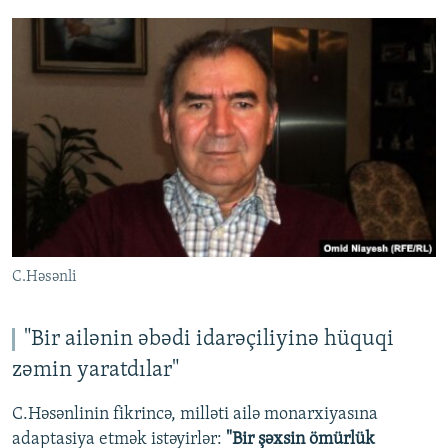
C.Həsənli
"Bir ailənin əbədi idarəçiliyinə hüquqi
zəmin yaratdılar"
C.Həsənlinin fikrincə, milləti ailə monarxiyasına
adaptasiya etmək istəyirlər:
"Bir şəxsin ömürlük