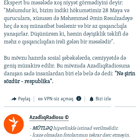
Ekspert bu məsələdə xoş niyyət görmədiyini deyir:
"Məlumdur ki, bizim indiki hökumətimiz 28 Maya və
quruculara, xüsusən də Məhəmməd Əmin Rəsulzadəyə
heç də xoş münasibət bəsləmir və bir az qısqanclıqla
yanaşırlar. Düşünürəm ki, həmin dəyişiklik təklifi də
məhz o qısqanclıqdan irəli gələn bir məsələdir".
Bu mövzu hazırda sosial şəbəkələrdə, cəmiyyətdə də
geniş müzakirə edilir. Bu mövzuda AzadlıqRadiosuna
danışan sadə insanlardan biri elə belə də dedi:
"Nə şirin
sözdür - respublika".
Paylaş
VPN-siz açmaq
Bizi izlə
AzadlıqRadiosu ©
-
MÜTLƏQ
hiperlinklə istinad verilməlidir.
- İcazə olmadan fotolarımızı təkrar dərc etməyin.