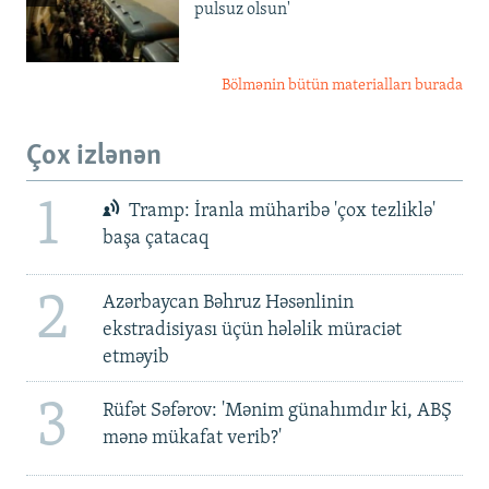
pulsuz olsun'
Bölmənin bütün materialları burada
Çox izlənən
1
Tramp: İranla müharibə 'çox tezliklə'
başa çatacaq
2
Azərbaycan Bəhruz Həsənlinin
ekstradisiyası üçün hələlik müraciət
etməyib
3
Rüfət Səfərov: 'Mənim günahımdır ki, ABŞ
mənə mükafat verib?'