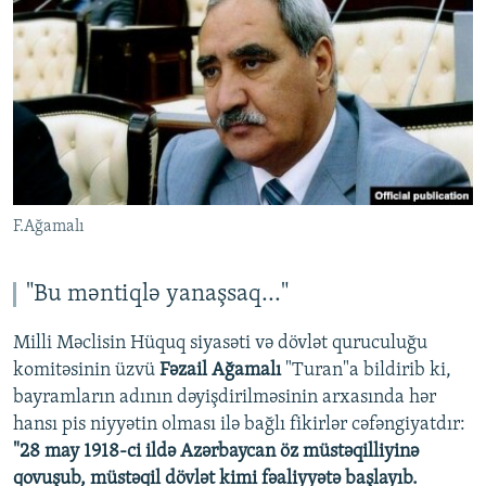
F.Ağamalı
"Bu məntiqlə yanaşsaq..."
Milli Məclisin Hüquq siyasəti və dövlət quruculuğu
komitəsinin üzvü
Fəzail Ağamalı
"Turan"a bildirib ki,
bayramların adının dəyişdirilməsinin arxasında hər
hansı pis niyyətin olması ilə bağlı fikirlər cəfəngiyatdır:
"28 may 1918-ci ildə Azərbaycan öz müstəqilliyinə
qovuşub, müstəqil dövlət kimi fəaliyyətə başlayıb.