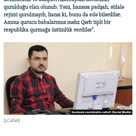
qurulduğu elan olunub. Yəni, hansısa padşah, sülalə
rejimi qurulmayıb, hansı ki, bunu da edə bilərdilər.
Amma qurucu babalarımız məhz Qərb tipli bir
respublika qurmağa üstünlük verdilər".
Ş.Cəfərli