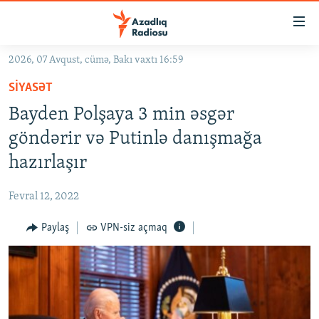
Keçid
linkləri
Əsas
2026, 07 Avqust, cümə, Bakı vaxtı 16:59
məzmuna
GÜNDƏM
SIYASƏT
qayıt
#İZAHLA
Əsas
Bayden Polşaya 3 min əsgər
KORRUPSIOMETR
naviqasiyaya
göndərir və Putinlə danışmağa
qayıt
#ƏSLINDƏ
hazırlaşır
Axtarışa
FƏRQƏ BAX
keç
Fevral 12, 2022
QANUNI DOĞRU
Paylaş
VPN-siz açmaq
ARAŞDIRMA
MULTIMEDIA
RADIO ARXIV
VIDEO
HAQQIMIZDA
FOTOQALEREYA
OXU ZALI