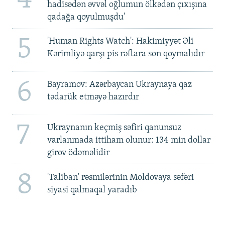
4
hadisədən əvvəl oğlumun ölkədən çıxışına
qadağa qoyulmuşdu'
5
'Human Rights Watch': Hakimiyyət Əli
Kərimliyə qarşı pis rəftara son qoymalıdır
6
Bayramov: Azərbaycan Ukraynaya qaz
tədarük etməyə hazırdır
7
Ukraynanın keçmiş səfiri qanunsuz
varlanmada ittiham olunur: 134 min dollar
girov ödəməlidir
8
'Taliban' rəsmilərinin Moldovaya səfəri
siyasi qalmaqal yaradıb