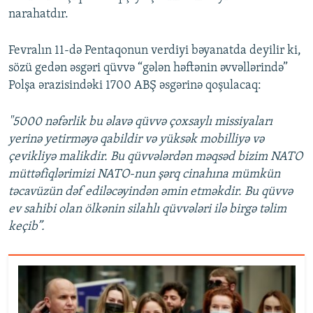
narahatdır.
Fevralın 11-də Pentaqonun verdiyi bəyanatda deyilir ki,
sözü gedən əsgəri qüvvə “gələn həftənin əvvəllərində”
Polşa ərazisindəki 1700 ABŞ əsgərinə qoşulacaq:
"5000 nəfərlik bu əlavə qüvvə çoxsaylı missiyaları
yerinə yetirməyə qabildir və yüksək mobilliyə və
çevikliyə malikdir. Bu qüvvələrdən məqsəd bizim NATO
müttəfiqlərimizi NATO-nun şərq cinahına mümkün
təcavüzün dəf ediləcəyindən əmin etməkdir. Bu qüvvə
ev sahibi olan ölkənin silahlı qüvvələri ilə birgə təlim
keçib”.