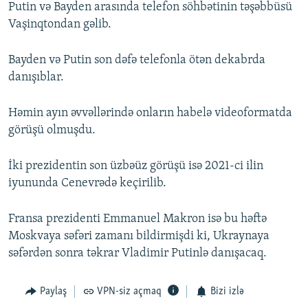
Putin və Bayden arasında telefon söhbətinin təşəbbüsü
Vaşinqtondan gəlib.
Bayden və Putin son dəfə telefonla ötən dekabrda
danışıblar.
Həmin ayın əvvəllərində onların habelə videoformatda
görüşü olmuşdu.
İki prezidentin son üzbəüz görüşü isə 2021-ci ilin
iyununda Cenevrədə keçirilib.
Fransa prezidenti Emmanuel Makron isə bu həftə
Moskvaya səfəri zamanı bildirmişdi ki, Ukraynaya
səfərdən sonra təkrar Vladimir Putinlə danışacaq.
Paylaş
VPN-siz açmaq
Bizi izlə