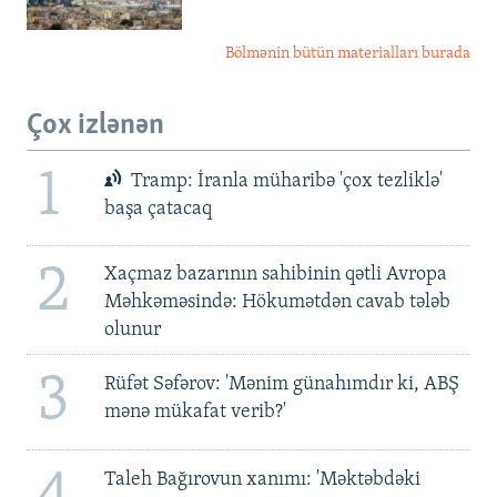
Bölmənin bütün materialları burada
Çox izlənən
1
Tramp: İranla müharibə 'çox tezliklə'
başa çatacaq
2
Xaçmaz bazarının sahibinin qətli Avropa
Məhkəməsində: Hökumətdən cavab tələb
olunur
3
Rüfət Səfərov: 'Mənim günahımdır ki, ABŞ
mənə mükafat verib?'
Taleh Bağırovun xanımı: 'Məktəbdəki