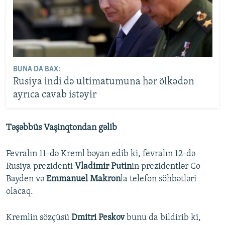
BUNA DA BAX:
Rusiya indi də ultimatumuna hər ölkədən
ayrıca cavab istəyir
Təşəbbüs Vaşinqtondan gəlib
Fevralın 11-də Kreml bəyan edib ki, fevralın 12-də
Rusiya prezidenti
Vladimir Putin
in prezidentlər Co
Bayden və
Emmanuel Makron
la telefon söhbətləri
olacaq.
Kremlin sözçüsü
Dmitri Peskov
bunu da bildirib ki,