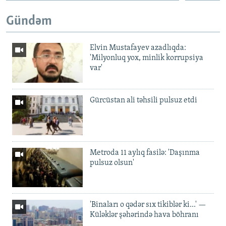
Gündəm
Elvin Mustafayev azadlıqda:
'Milyonluq yox, minlik korrupsiya
var'
Gürcüstan ali təhsili pulsuz etdi
Metroda 11 aylıq fasilə: 'Daşınma
pulsuz olsun'
'Binaları o qədər sıx tikiblər ki...' —
Küləklər şəhərində hava böhranı