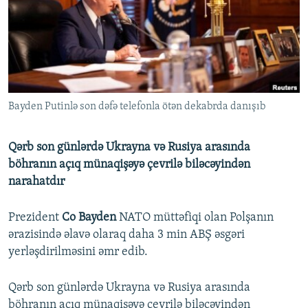
İNFOQRAFIKA
AZƏRBAYCAN ƏDƏBIYYATI KITABXANASI
MISSIYAMIZ
BIZI IZLƏ
KARIKATURA
İSLAM VƏ DEMOKRATIYA
PEŞƏ ETIKASI VƏ JURNALISTIKA STANDARTLARIMIZ
İZ - MƏDƏNIYYƏT PROQRAMI
MATERIALLARIMIZDAN ISTIFADƏ
AZADLIQRADIOSU MOBIL TELEFONUNUZDA
RFE/RL-in bütün saytları
Bayden Putinlə son dəfə telefonla ötən dekabrda danışıb
BIZIMLƏ ƏLAQƏ
XƏBƏR BÜLLETENLƏRIMIZ
Qərb son günlərdə Ukrayna və Rusiya arasında
böhranın açıq münaqişəyə çevrilə biləcəyindən
narahatdır
Prezident
Co Bayden
NATO müttəfiqi olan Polşanın
ərazisində əlavə olaraq daha 3 min ABŞ əsgəri
yerləşdirilməsini əmr edib.
Qərb son günlərdə Ukrayna və Rusiya arasında
böhranın açıq münaqişəyə çevrilə biləcəyindən