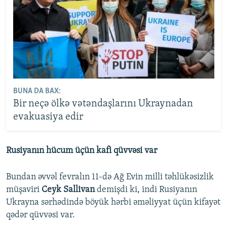
BUNA DA BAX:
Bir neçə ölkə vətəndaşlarını Ukraynadan
evakuasiya edir
Rusiyanın hücum üçün kafi qüvvəsi var
Bundan əvvəl fevralın 11-də Ağ Evin milli təhlükəsizlik
müşaviri
Ceyk Sallivan
demişdi ki, indi Rusiyanın
Ukrayna sərhədində böyük hərbi əməliyyat üçün kifayət
qədər qüvvəsi var.