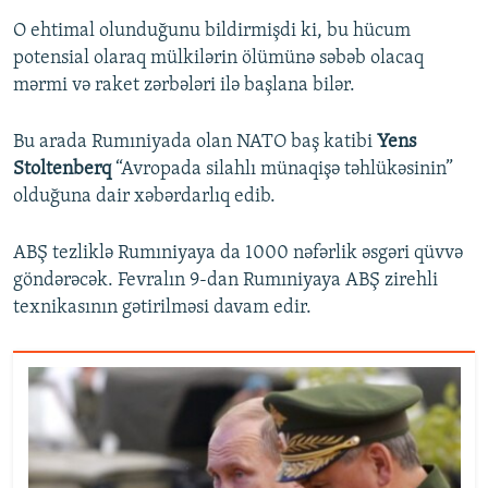
O ehtimal olunduğunu bildirmişdi ki, bu hücum
potensial olaraq mülkilərin ölümünə səbəb olacaq
mərmi və raket zərbələri ilə başlana bilər.
Bu arada Rumıniyada olan NATO baş katibi
Yens
Stoltenberq
“Avropada silahlı münaqişə təhlükəsinin”
olduğuna dair xəbərdarlıq edib.
ABŞ tezliklə Rumıniyaya da 1000 nəfərlik əsgəri qüvvə
göndərəcək. Fevralın 9-dan Rumıniyaya ABŞ zirehli
texnikasının gətirilməsi davam edir.