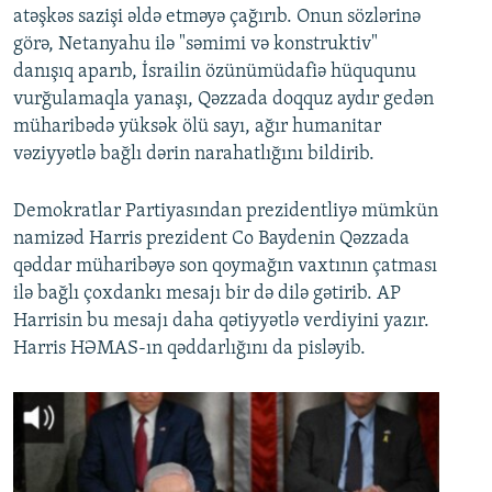
atəşkəs sazişi əldə etməyə çağırıb. Onun sözlərinə
görə, Netanyahu ilə "səmimi və konstruktiv"
danışıq aparıb, İsrailin özünümüdafiə hüququnu
vurğulamaqla yanaşı, Qəzzada doqquz aydır gedən
müharibədə yüksək ölü sayı, ağır humanitar
vəziyyətlə bağlı dərin narahatlığını bildirib.
Demokratlar Partiyasından prezidentliyə mümkün
namizəd Harris prezident Co Baydenin Qəzzada
qəddar müharibəyə son qoymağın vaxtının çatması
ilə bağlı çoxdankı mesajı bir də dilə gətirib. AP
Harrisin bu mesajı daha qətiyyətlə verdiyini yazır.
Harris HƏMAS-ın qəddarlığını da pisləyib.