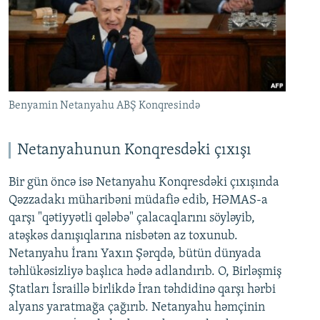
Benyamin Netanyahu ABŞ Konqresində
Netanyahunun Konqresdəki çıxışı
Bir gün öncə isə Netanyahu Konqresdəki çıxışında
Qəzzadakı müharibəni müdafiə edib, HƏMAS-a
qarşı "qətiyyətli qələbə" çalacaqlarını söyləyib,
atəşkəs danışıqlarına nisbətən az toxunub.
Netanyahu İranı Yaxın Şərqdə, bütün dünyada
təhlükəsizliyə başlıca hədə adlandırıb. O, Birləşmiş
Ştatları İsraillə birlikdə İran təhdidinə qarşı hərbi
alyans yaratmağa çağırıb. Netanyahu həmçinin