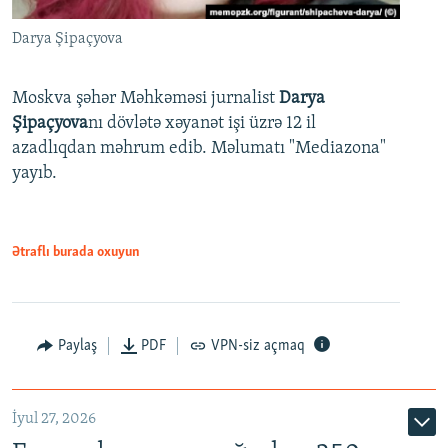
Darya Şipaçyova
Moskva şəhər Məhkəməsi jurnalist
Darya
Şipaçyova
nı dövlətə xəyanət işi üzrə 12 il
azadlıqdan məhrum edib. Məlumatı "Mediazona"
yayıb.
Ətraflı burada oxuyun
Paylaş
PDF
VPN-siz açmaq
İyul 27, 2026