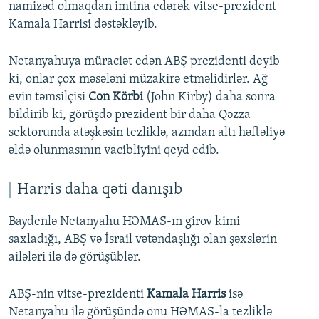
namizəd olmaqdan imtina edərək vitse-prezident
Kamala Harrisi dəstəkləyib.
Netanyahuya müraciət edən ABŞ prezidenti deyib
ki, onlar çox məsələni müzakirə etməlidirlər. Ağ
evin təmsilçisi
Con Körbi
(John Kirby) daha sonra
bildirib ki, görüşdə prezident bir daha Qəzza
sektorunda atəşkəsin tezliklə, azından altı həftəliyə
əldə olunmasının vacibliyini qeyd edib.
Harris daha qəti danışıb
Baydenlə Netanyahu HƏMAS-ın girov kimi
saxladığı, ABŞ və İsrail vətəndaşlığı olan şəxslərin
ailələri ilə də görüşüblər.
ABŞ-nin vitse-prezidenti
Kamala Harris
isə
Netanyahu ilə görüşündə onu HƏMAS-la tezliklə