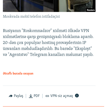
Moskvada mobil telefon istifadəçisi
Rusiyanın "Roskomnadzor" xidməti ölkədə VPN
xidmətlərinə qarşı genişmiqyaslı bloklama aparıb.
20-dən çox populyar hostinq provayderinin IP
ünvanları məhdudlaşdırılıb. Bu barədə "Eksployt"
və "Agentstvo" Telegram kanalları məlumat yayıb.
Ətraflı burada oxuyun
Paylaş
PDF
VPN-siz açmaq