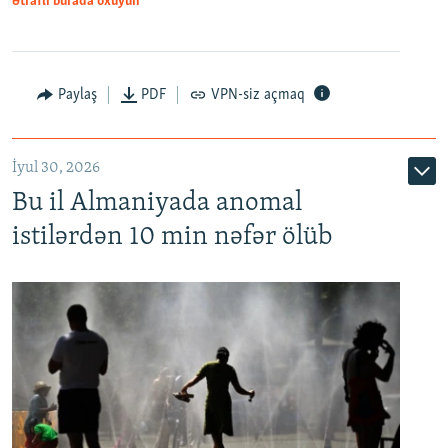
Ətraflı burada oxuyun
Paylaş
PDF
VPN-siz açmaq
İyul 30, 2026
Bu il Almaniyada anomal
istilərdən 10 min nəfər ölüb