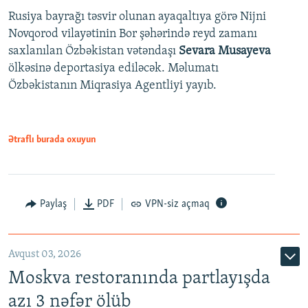
Rusiya bayrağı təsvir olunan ayaqaltıya görə Nijni
Novqorod vilayətinin Bor şəhərində reyd zamanı
saxlanılan Özbəkistan vətəndaşı
Sevara Musayeva
ölkəsinə deportasiya ediləcək. Məlumatı
Özbəkistanın Miqrasiya Agentliyi yayıb.
Ətraflı burada oxuyun
Paylaş
PDF
VPN-siz açmaq
Avqust 03, 2026
Moskva restoranında partlayışda
azı 3 nəfər ölüb