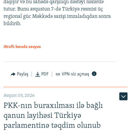
daşıyır və bu sahədə qarşılıqlı dəstəyi nəzərdə
tutur. Bunu avqustun 7-də Türkiyə rəsmisi üç
regional güc Məkkədə sazişi imzaladıqdan sonra
bildirib.
Ətraflı burada oxuyun
Paylaş
PDF
VPN-siz açmaq
Avqust 05, 2026
PKK-nın buraxılması ilə bağlı
qanun layihəsi Türkiyə
parlamentinə təqdim olunub