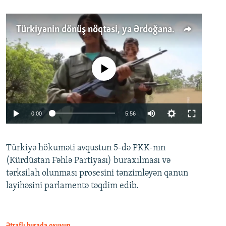
Türkiyənin dönüş nöqtəsi, ya Ərdoğana üçüncü şans: PKK ilə qəfil barışıq nə deməkdir?
No media source currently available
Auto
0:00
5:56
240p
Türkiyə hökuməti avqustun 5-də PKK-nın
360p
(Kürdüstan Fəhlə Partiyası) buraxılması və
480p
Auto
240p
360p
480p
tərksilah olunması prosesini tənzimləyən qanun
720p
layihəsini parlamentə təqdim edib.
720p
1080p
1080p
Ətraflı burada oxuyun