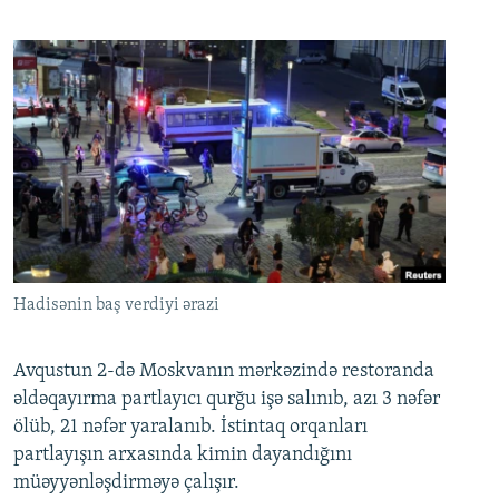
Hadisənin baş verdiyi ərazi
Avqustun 2-də Moskvanın mərkəzində restoranda
əldəqayırma partlayıcı qurğu işə salınıb, azı 3 nəfər
ölüb, 21 nəfər yaralanıb. İstintaq orqanları
partlayışın arxasında kimin dayandığını
müəyyənləşdirməyə çalışır.