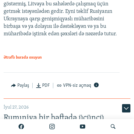
göstərmiş, Litvaya bu sahələrdə çalışmaq üçün
getmək istəyənlədən gedir. Eyni təklif Rusiyanın
Ukraynaya qarşı genişmiqyaslı müharibəsini
birbaşa və ya dolayısı ilə dəstəkləyən və ya bu
müharibədə iştirak edən şəxsləri də nəzərdə tutur.
Ətraflı burada oxuyun
Paylaş
PDF
VPN-siz açmaq
İyul 27, 2026
Rumıniya bir həftədə üçüncü
Rusiya dronunu vurduğunu