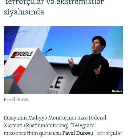
'terrorçular və ekstremistlər'
siyahısında
Pavel Durov
Rusiyanın Maliyyə Monitorinqi üzrə Federal
Xidməti (Rosfinmonitorinq) "Telegram"
messencerinin qurucusu
Pavel Durov
u "terrorçular