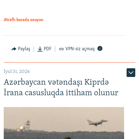
Ətraflı burada oxuyun
Paylaş
PDF
VPN-siz açmaq
İyul 31, 2026
Azərbaycan vətəndaşı Kiprdə
İrana casusluqda ittiham olunur