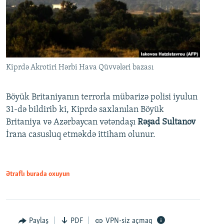
Kiprdə Akrotiri Hərbi Hava Qüvvələri bazası
Böyük Britaniyanın terrorla mübarizə polisi iyulun
31-də bildirib ki, Kiprdə saxlanılan Böyük
Britaniya və Azərbaycan vətəndaşı
Rəşad Sultanov
İrana casusluq etməkdə ittiham olunur.
Ətraflı burada oxuyun
Paylaş
PDF
VPN-siz açmaq