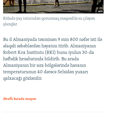
Kölndə yay istisindən qorunmaq məqsədilə su çiləyən
şlanqlar
Bu il Almaniyada təxminən 9 min 800 nəfər isti ilə
əlaqəli səbəblərdən həyatını itirib. Almaniyanın
Robert Kox İnstitutu (RKI) bunu iyulun 30-da
həftəlik hesabatında bildirib. Bu arada
Almaniyanın bir sıra bölgələrində havanın
temperaturunun 40 dərəcə Selsidən yuxarı
qalxacağı gözlənilir.
Ətraflı burada oxuyun