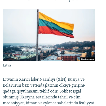
Litva
Litvanın Xarici İşlər Nazirliyi (XİN) Rusiya və
Belarusun bəzi vətəndaşlarının ölkəyə girişinə
qadağa qoyulmasını təklif edir. Söhbət işğal
olunmuş Ukrayna ərazilərində təhsil və elm,
mədəniyyət, idman və əyləncə sahələrində fəaliyyət