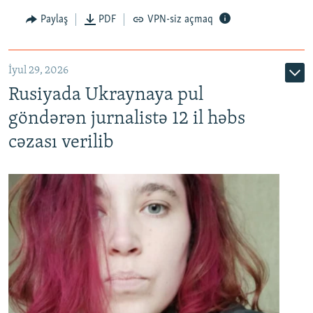
Paylaş
PDF
VPN-siz açmaq
İyul 29, 2026
Rusiyada Ukraynaya pul
göndərən jurnalistə 12 il həbs
cəzası verilib