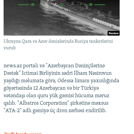
Ukrayna Qara və Azov dənizlərində Rusiya tankerlərini
vurub
news.az portalı və "Azərbaycan Dənizçilərinə
Dəstək" İctimai Birliyinin sədri İlham Nəsirovun
yaydığı məlumata görə, Odessa limanı yaxınlığında
göyərtəsində 12 Azərbaycan və bir Türkiyə
vətəndaşı olan quru yük gəmisi hücuma məruz
qalıb. "Albatros Corporation" şirkətinə məxsus
"ATA-2" adlı gəmiyə üç dron zərbəsi endirilib.