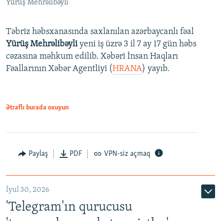
Yürüş Mehrəlibəyli
Təbriz həbsxanasında saxlanılan azərbaycanlı fəal
Yürüş Mehrəlibəyli
yeni iş üzrə 3 il 7 ay 17 gün həbs
cəzasına məhkum edilib. Xəbəri İnsan Haqları
Fəallarının Xəbər Agentliyi (
HRANA
) yayıb.
Ətraflı burada oxuyun
Paylaş
PDF
VPN-siz açmaq
İyul 30, 2026
'Telegram'ın qurucusu