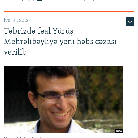
İyul 31, 2026
Təbrizdə fəal Yürüş
Mehrəlibəyliyə yeni həbs cəzası
verilib