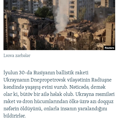
Lvova zərbələr
İyulun 30-da Rusiyanın ballistik raketi
Ukraynanın Dnepropetrovsk vilayətinin Radiuşne
kəndində yaşayış evini vurub. Nəticədə, demək
olar ki, bütöv bir ailə həlak olub. Ukrayna rəsmiləri
raket və dron hücumlarından ölkə üzrə azı doqquz
nəfərin öldüyünü, onlarla insanın yaralandığını
bildirirlər.