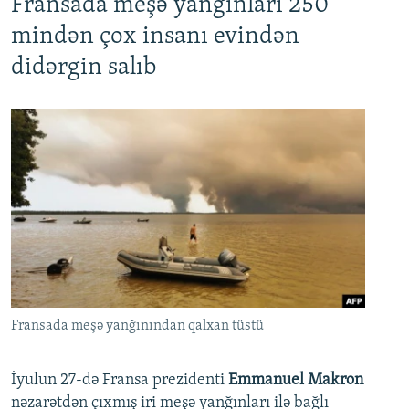
Fransada meşə yanğınları 250
mindən çox insanı evindən
didərgin salıb
Fransada meşə yanğınından qalxan tüstü
İyulun 27-də Fransa prezidenti
Emmanuel Makron
nəzarətdən çıxmış iri meşə yanğınları ilə bağlı