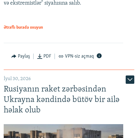
və ekstremistlər" siyahısına salıb.
Ətraflı burada oxuyun
Paylaş
PDF
VPN-siz açmaq
İyul 30, 2026
Rusiyanın raket zərbəsindən
Ukrayna kəndində bütöv bir ailə
həlak olub