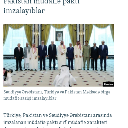
Pakistan müdafiə paktı
imzalayıblar
Səudiyyə Ərəbistanı, Türkiyə və Pakistan Məkkədə birgə
müdafiə sazişi imzalayıblar
Türkiyə, Pakistan və Səudiyyə Ərəbistanı arasında
imzalanan müdafiə paktı sırf müdafiə xarakteri