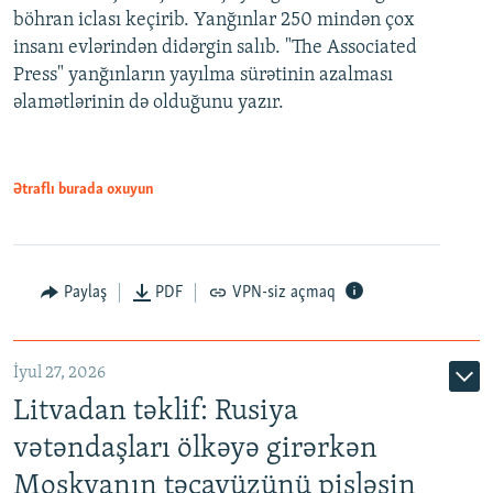
böhran iclası keçirib. Yanğınlar 250 mindən çox
insanı evlərindən didərgin salıb. "The Associated
Press" yanğınların yayılma sürətinin azalması
əlamətlərinin də olduğunu yazır.
Ətraflı burada oxuyun
Paylaş
PDF
VPN-siz açmaq
İyul 27, 2026
Litvadan təklif: Rusiya
vətəndaşları ölkəyə girərkən
Moskvanın təcavüzünü pisləsin