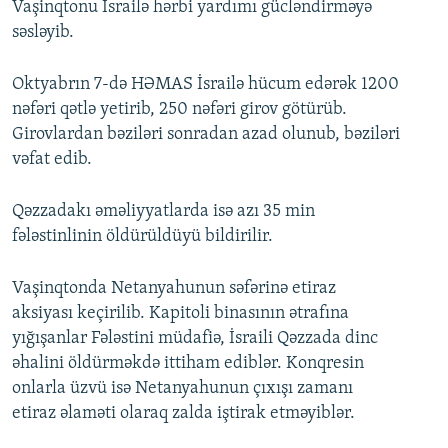
Vaşinqtonu İsrailə hərbi yardımı gücləndirməyə
səsləyib.
Oktyabrın 7-də HƏMAS İsrailə hücum edərək 1200
nəfəri qətlə yetirib, 250 nəfəri girov götürüb.
Girovlardan bəziləri sonradan azad olunub, bəziləri
vəfat edib.
Qəzzadakı əməliyyatlarda isə azı 35 min
fələstinlinin öldürüldüyü bildirilir.
Vaşinqtonda Netanyahunun səfərinə etiraz
aksiyası keçirilib. Kapitoli binasının ətrafına
yığışanlar Fələstini müdafiə, İsraili Qəzzada dinc
əhalini öldürməkdə ittiham ediblər. Konqresin
onlarla üzvü isə Netanyahunun çıxışı zamanı
etiraz əlaməti olaraq zalda iştirak etməyiblər.