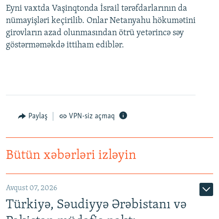
Eyni vaxtda Vaşinqtonda İsrail tərəfdarlarının da
nümayişləri keçirilib. Onlar Netanyahu hökumətini
girovların azad olunmasından ötrü yetərincə səy
göstərməməkdə ittiham ediblər.
Paylaş
VPN-siz açmaq
Bütün xəbərləri izləyin
Avqust 07, 2026
Türkiyə, Səudiyyə Ərəbistanı və