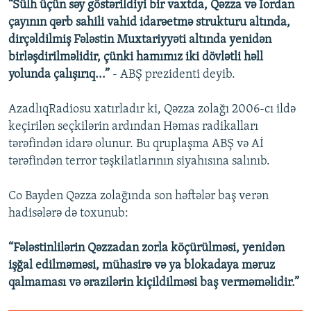
“Sülh üçün səy göstərildiyi bir vaxtda, Qəzza və İordan
çayının qərb sahili vahid idarəetmə strukturu altında,
dirçəldilmiş Fələstin Muxtariyyəti altında yenidən
birləşdirilməlidir, çünki hamımız iki dövlətli həll
yolunda çalışırıq...”
- ABŞ prezidenti deyib.
AzadlıqRadiosu xatırladır ki, Qəzza zolağı 2006-cı ildə
keçirilən seçkilərin ardından Həmas radikalları
tərəfindən idarə olunur. Bu qruplaşma ABŞ və Aİ
tərəfindən terror təşkilatlarının siyahısına salınıb.
Co Bayden Qəzza zolağında son həftələr baş verən
hadisələrə də toxunub:
“Fələstinlilərin Qəzzadan zorla köçürülməsi, yenidən
işğal edilməməsi, mühasirə və ya blokadaya məruz
qalmaması və ərazilərin kiçildilməsi baş verməməlidir.”