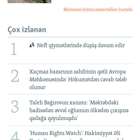
Bölmənin bütün materialları burada
Çox izlənən
1
Neft qiymətlərində düşüş davam edir
2
Xaçmaz bazarının sahibinin qətli Avropa
Məhkəməsində: Hökumətdən cavab tələb
olunur
3
Taleh Bağırovun xanımı: 'Məktəbdəki
hadisədən əvvəl oğlumun ölkədən çıxışına
qadağa qoyulmuşdu'
4
'Human Rights Watch': Hakimiyyət Əli