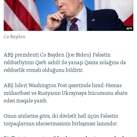
İNFOQRAFIKA
AZƏRBAYCAN ƏDƏBIYYATI KITABXANASI
MISSIYAMIZ
BIZI IZLƏ
KARIKATURA
İSLAM VƏ DEMOKRATIYA
PEŞƏ ETIKASI VƏ JURNALISTIKA STANDARTLARIMIZ
İZ - MƏDƏNIYYƏT PROQRAMI
MATERIALLARIMIZDAN ISTIFADƏ
Co Bayden
AZADLIQRADIOSU MOBIL TELEFONUNUZDA
RFE/RL-in bütün saytları
BIZIMLƏ ƏLAQƏ
ABŞ prezidenti Co Bayden (Joe Biden) Fələstin
XƏBƏR BÜLLETENLƏRIMIZ
rəhbərliyinin Qərb sahili ilə yanaşı Qəzza zolağına da
rəhbərlik etməli olduğunu bildirir.
ABŞ lideri Washington Post qəzetində İsrail-Həmas
müharibəsi və Rusiyanın Ukraynaya hücumunu əhatə
edən məqalə yazıb.
Onun sözlərinə görə, iki dövlətli həll üçün Fələstin
torpaqlarının idarəetməsinin birləşməsi lazımdır: