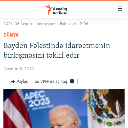
Keçid
linkləri
Əsas
2026, 06 Avqust, cümə axşamı, Bakı vaxtı 12:06
məzmuna
GÜNDƏM
DÜNYA
qayıt
#İZAHLA
Əsas
Bayden Fələstində idarəetmənin
KORRUPSIOMETR
naviqasiyaya
birləşməsini təklif edir
qayıt
#ƏSLINDƏ
Axtarışa
Noyabr 19, 2023
FƏRQƏ BAX
keç
QANUNI DOĞRU
Paylaş
VPN-siz açmaq
ARAŞDIRMA
MULTIMEDIA
RADIO ARXIV
VIDEO
HAQQIMIZDA
FOTOQALEREYA
OXU ZALI