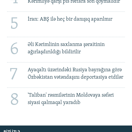
Kərimliyə qarşı pis rəftara son qoymalıdır
5
İran: ABŞ ilə heç bir danışıq aparılmır
6
Əli Kərimlinin saxlanma şəraitinin
ağırlaşdırıldığı bildirilir
7
Ayaqaltı üzərindəki Rusiya bayrağına görə
Özbəkistan vətəndaşını deportasiya etdilər
8
'Taliban' rəsmilərinin Moldovaya səfəri
siyasi qalmaqal yaradıb