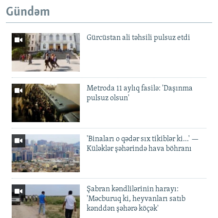
Gündəm
Gürcüstan ali təhsili pulsuz etdi
Metroda 11 aylıq fasilə: 'Daşınma
pulsuz olsun'
'Binaları o qədər sıx tikiblər ki...' —
Küləklər şəhərində hava böhranı
Şabran kəndlilərinin harayı:
'Məcburuq ki, heyvanları satıb
kənddən şəhərə köçək'