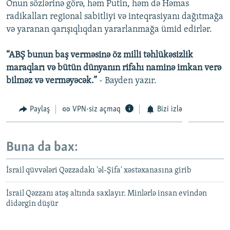
Onun sözlərinə görə, həm Putin, həm də Həmas
radikalları regional sabitliyi və inteqrasiyanı dağıtmağa
və yaranan qarışıqlıqdan yararlanmağa ümid edirlər.
“ABŞ bunun baş verməsinə öz milli təhlükəsizlik
maraqları və bütün dünyanın rifahı naminə imkan verə
bilməz və verməyəcək.”
- Bayden yazır.
Paylaş
VPN-siz açmaq
Bizi izlə
Buna da bax:
İsrail qüvvələri Qəzzadakı 'əl-Şifa' xəstəxanasına girib
İsrail Qəzzanı atəş altında saxlayır. Minlərlə insan evindən
didərgin düşür