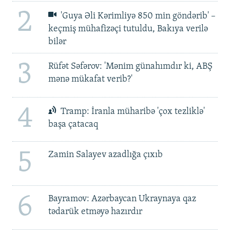
2
'Guya Əli Kərimliyə 850 min göndərib' –
keçmiş mühafizəçi tutuldu, Bakıya verilə
bilər
3
Rüfət Səfərov: 'Mənim günahımdır ki, ABŞ
mənə mükafat verib?'
4
Tramp: İranla müharibə 'çox tezliklə'
başa çatacaq
5
Zamin Salayev azadlığa çıxıb
6
Bayramov: Azərbaycan Ukraynaya qaz
tədarük etməyə hazırdır