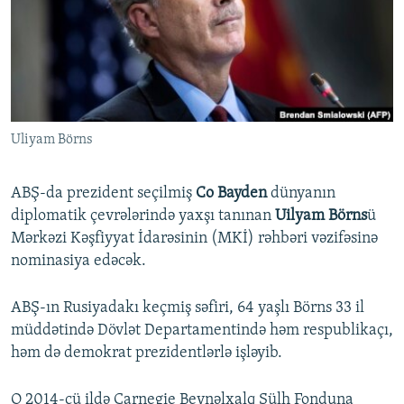
İNFOQRAFIKA
AZƏRBAYCAN ƏDƏBIYYATI KITABXANASI
MISSIYAMIZ
BIZI IZLƏ
KARIKATURA
İSLAM VƏ DEMOKRATIYA
PEŞƏ ETIKASI VƏ JURNALISTIKA STANDARTLARIMIZ
İZ - MƏDƏNIYYƏT PROQRAMI
MATERIALLARIMIZDAN ISTIFADƏ
AZADLIQRADIOSU MOBIL TELEFONUNUZDA
RFE/RL-in bütün saytları
Uliyam Börns
BIZIMLƏ ƏLAQƏ
XƏBƏR BÜLLETENLƏRIMIZ
ABŞ-da prezident seçilmiş
Co Bayden
dünyanın
diplomatik çevrələrində yaxşı tanınan
Uilyam Börns
ü
Mərkəzi Kəşfiyyat İdarəsinin (MKİ) rəhbəri vəzifəsinə
nominasiya edəcək.
ABŞ-ın Rusiyadakı keçmiş səfiri, 64 yaşlı Börns 33 il
müddətində Dövlət Departamentində həm respublikaçı,
həm də demokrat prezidentlərlə işləyib.
O 2014-cü ildə Carnegie Beynəlxalq Sülh Fonduna