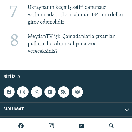
7
Ukraynanın keçmiş səfiri qanunsuz
varlanmada ittiham olunur: 134 min dollar
girov ödəməlidir
8
MeydanTV işi: 'Çamadanlarla çıxarılan
pulların hesabını xalqa nə vaxt
verəcəksiniz?'
BIZI IZLƏ
MƏLUMAT
AzadlıqRadiosu © 2026 Inc. | Bütün hüquqlar qorunur