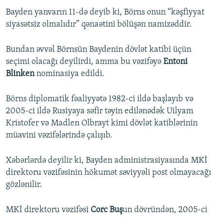
Bayden yanvarın 11-də deyib ki, Börns onun “kəşfiyyat
siyasətsiz olmalıdır” qənaətini bölüşən namizəddir.
Bundan əvvəl Börnsün Baydenin dövlət katibi üçün
seçimi olacağı deyilirdi, amma bu vəzifəyə
Entoni
Blinken
nominasiya edildi.
Börns diplomatik fəaliyyətə 1982-ci ildə başlayıb və
2005-ci ildə Rusiyaya səfir təyin edilənədək Uilyam
Kristofer və Madlen Olbrayt kimi dövlət katiblərinin
müavini vəzifələrində çalışıb.
Xəbərlərdə deyilir ki, Bayden administrasiyasında MKİ
direktoru vəzifəsinin hökumət səviyyəli post olmayacağı
gözlənilir.
MKİ direktoru vəzifəsi
Corc Buş
un dövründən, 2005-ci