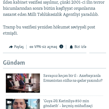
ildən kabinet vəzifəsi sayılmır, çünki 2001-ci ilin terror
hücumlarından sonra bütün kəşfiyyat orqanlarına
nəzarət edən Milli Təhlükəsizlik Agentliyi yaradılıb.
Tramp bu vəzifəni yenidən hökumət səviyyəli post
etmişdi.
Paylaş
VPN-siz açmaq
Bizi izlə
Gündəm
Savaşsız keçən bir il - Azərbaycanla
Ermənistan sülhə nə qədər yaxındır?
'Guya Əli Kərimliyə 850 min
göndərib' – keçmiş mühafizəçi