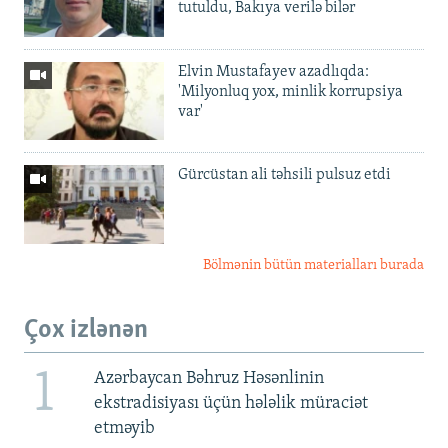
tutuldu, Bakıya verilə bilər
Elvin Mustafayev azadlıqda:
'Milyonluq yox, minlik korrupsiya
var'
Gürcüstan ali təhsili pulsuz etdi
Bölmənin bütün materialları burada
Çox izlənən
1
Azərbaycan Bəhruz Həsənlinin
ekstradisiyası üçün hələlik müraciət
etməyib