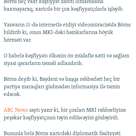
Börns heç vaxt kəşfiyyat zabiti olmamasına
baxmayaraq, xaricdə bir çox kəşfiyyatçılarla işləyib.
Yanvarın 11-də internetlə etdiyi videomüraciətdə Börns
bildirib ki, onun MKİ-dəki həmkarlarına böyük
hörməti var.
O habelə kəşfiyyatı ölkənin ön müdafiə xətti və sağlam
siyasi qərarların təməli adlandırıb.
Börns deyib ki, Baydeni və başqa rəhbərləri heç bir
partiya maraqları güdmədən informasiya ilə təmin
edəcək.
ABC News
saytı yazır ki, bir çoxları MKİ rəhbərliyinə
peşəkar kəşfiyyatçının təyin ediləcəyini gözləyirdi.
Bununla belə Börns xaricdəki diplomatik fəaliyyəti