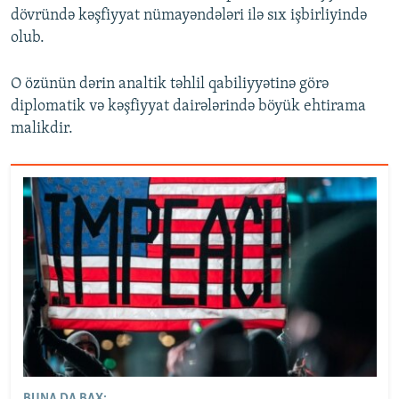
dövründə kəşfiyyat nümayəndələri ilə sıx işbirliyində
olub.
O özünün dərin analtik təhlil qabiliyyətinə görə
diplomatik və kəşfiyyat dairələrində böyük ehtirama
malikdir.
BUNA DA BAX: