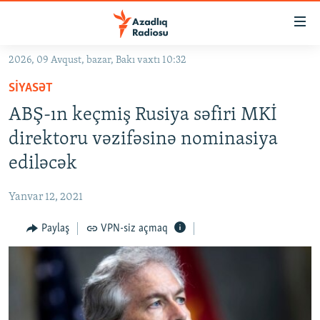
Keçid
linkləri
Əsas
2026, 09 Avqust, bazar, Bakı vaxtı 10:32
məzmuna
GÜNDƏM
SIYASƏT
qayıt
#İZAHLA
Əsas
ABŞ-ın keçmiş Rusiya səfiri MKİ
KORRUPSIOMETR
naviqasiyaya
direktoru vəzifəsinə nominasiya
qayıt
#ƏSLINDƏ
ediləcək
Axtarışa
FƏRQƏ BAX
keç
Yanvar 12, 2021
QANUNI DOĞRU
Paylaş
VPN-siz açmaq
ARAŞDIRMA
MULTIMEDIA
RADIO ARXIV
VIDEO
HAQQIMIZDA
FOTOQALEREYA
OXU ZALI