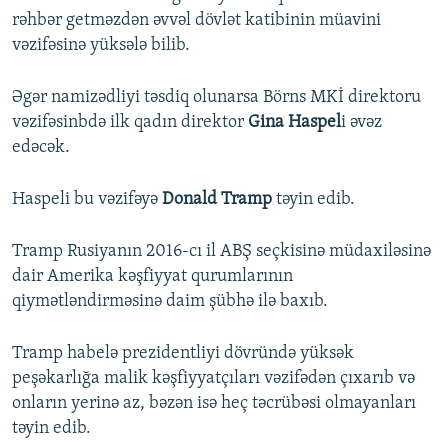
rəhbər getməzdən əvvəl dövlət katibinin müavini
vəzifəsinə yüksələ bilib.
Əgər namizədliyi təsdiq olunarsa Börns MKİ direktoru
vəzifəsinbdə ilk qadın direktor
Gina Haspel
i əvəz
edəcək.
Haspeli bu vəzifəyə
Donald Tramp
təyin edib.
Tramp Rusiyanın 2016-cı il ABŞ seçkisinə müdaxiləsinə
dair Amerika kəşfiyyat qurumlarının
qiymətləndirməsinə daim şübhə ilə baxıb.
Tramp habelə prezidentliyi dövründə yüksək
peşəkarlığa malik kəşfiyyatçıları vəzifədən çıxarıb və
onların yerinə az, bəzən isə heç təcrübəsi olmayanları
təyin edib.