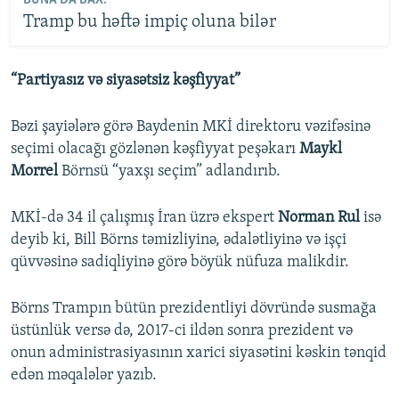
Tramp bu həftə impiç oluna bilər
“Partiyasız və siyasətsiz kəşfiyyat”
Bəzi şayiələrə görə Baydenin MKİ direktoru vəzifəsinə
seçimi olacağı gözlənən kəşfiyyat peşəkarı
Maykl
Morrel
Börnsü “yaxşı seçim” adlandırıb.
MKİ-də 34 il çalışmış İran üzrə ekspert
Norman Rul
isə
deyib ki, Bill Börns təmizliyinə, ədalətliyinə və işçi
qüvvəsinə sadiqliyinə görə böyük nüfuza malikdir.
Börns Trampın bütün prezidentliyi dövründə susmağa
üstünlük versə də, 2017-ci ildən sonra prezident və
onun administrasiyasının xarici siyasətini kəskin tənqid
edən məqalələr yazıb.