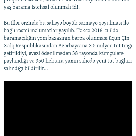
yaş barama istehsal olunmalı idi.
Bu illər ərzində bu sahəyə böyük sərmayə qoyulması ilə
bağlı rəsmi məlumatlar yayılıb. Təkcə 2016-cı ildə
baramaçılığın yem bazasının bərpa olunması üçün Çin
Xalq Respublikasından Azərbaycana 3.5 milyon tut tingi
gətirildiyi, əvəzi ödənilmədən 38 rayonda kümçülərə
paylandığı və 350 hektara yaxın sahədə yeni tut bağları
salındığı bildirilir…