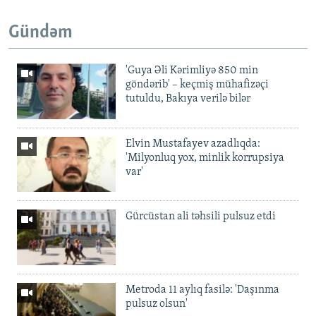
Gündəm
'Guya Əli Kərimliyə 850 min
göndərib' – keçmiş mühafizəçi
tutuldu, Bakıya verilə bilər
Elvin Mustafayev azadlıqda:
'Milyonluq yox, minlik korrupsiya
var'
Gürcüstan ali təhsili pulsuz etdi
Metroda 11 aylıq fasilə: 'Daşınma
pulsuz olsun'