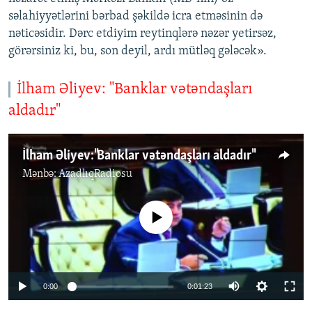
səlahiyyətlərini bərbad şəkildə icra etməsinin də
nəticəsidir. Dərc etdiyim reytinqlərə nəzər yetirsəz,
görərsiniz ki, bu, son deyil, ardı mütləq gələcək».
İlham Əliyev: "Banklar vətəndaşları
aldadır"
İlham Əliyev:"Banklar vətəndaşları aldadır"
Mənbə:
AzadlıqRadiosu
No media source currently available
0:00
0:01:23