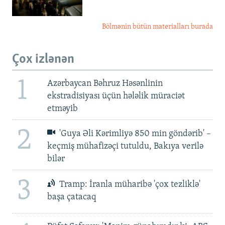
Bölmənin bütün materialları burada
Çox izlənən
1
Azərbaycan Bəhruz Həsənlinin
ekstradisiyası üçün hələlik müraciət
etməyib
2
'Guya Əli Kərimliyə 850 min göndərib' –
keçmiş mühafizəçi tutuldu, Bakıya verilə
bilər
3
Tramp: İranla müharibə 'çox tezliklə'
başa çatacaq