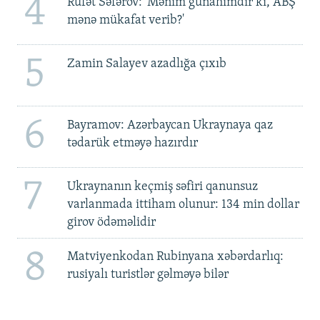
4
Rüfət Səfərov: 'Mənim günahımdır ki, ABŞ
mənə mükafat verib?'
5
Zamin Salayev azadlığa çıxıb
6
Bayramov: Azərbaycan Ukraynaya qaz
tədarük etməyə hazırdır
7
Ukraynanın keçmiş səfiri qanunsuz
varlanmada ittiham olunur: 134 min dollar
girov ödəməlidir
8
Matviyenkodan Rubinyana xəbərdarlıq:
rusiyalı turistlər gəlməyə bilər