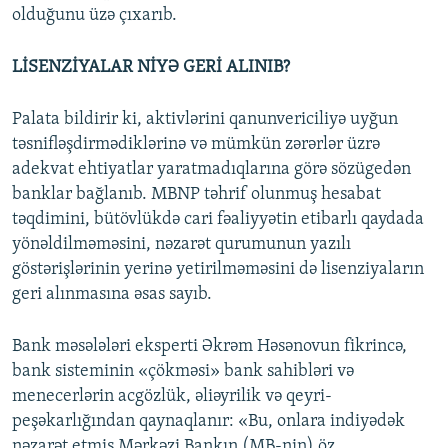
olduğunu üzə çıxarıb.
LİSENZİYALAR NİYƏ GERİ ALINIB?
Palata bildirir ki, aktivlərini qanunvericiliyə uyğun
təsnifləşdirmədiklərinə və mümkün zərərlər üzrə
adekvat ehtiyatlar yaratmadıqlarına görə sözügedən
banklar bağlanıb. MBNP təhrif olunmuş hesabat
təqdimini, bütövlükdə cari fəaliyyətin etibarlı qaydada
yönəldilməməsini, nəzarət qurumunun yazılı
göstərişlərinin yerinə yetirilməməsini də lisenziyaların
geri alınmasına əsas sayıb.
Bank məsələləri eksperti Əkrəm Həsənovun fikrincə,
bank sisteminin «çökməsi» bank sahibləri və
menecerlərin acgözlük, əliəyrilik və qeyri-
peşəkarlığından qaynaqlanır: «Bu, onlara indiyədək
nəzarət etmiş Mərkəzi Bankın (MB-nin) öz