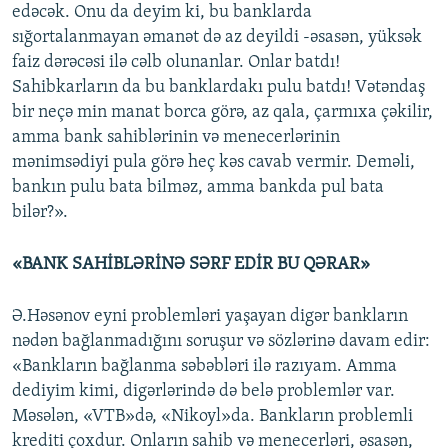
edəcək. Onu da deyim ki, bu banklarda
sığortalanmayan əmanət də az deyildi -əsasən, yüksək
faiz dərəcəsi ilə cəlb olunanlar. Onlar batdı!
Sahibkarların da bu banklardakı pulu batdı! Vətəndaş
bir neçə min manat borca görə, az qala, çarmıxa çəkilir,
amma bank sahiblərinin və menecerlərinin
mənimsədiyi pula görə heç kəs cavab vermir. Deməli,
bankın pulu bata bilməz, amma bankda pul bata
bilər?».
«BANK SAHİBLƏRİNƏ SƏRF EDİR BU QƏRAR»
Ə.Həsənov eyni problemləri yaşayan digər bankların
nədən bağlanmadığını soruşur və sözlərinə davam edir:
«Bankların bağlanma səbəbləri ilə razıyam. Amma
dediyim kimi, digərlərində də belə problemlər var.
Məsələn, «VTB»də, «Nikoyl»da. Bankların problemli
krediti çoxdur. Onların sahib və menecerləri, əsasən,