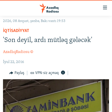
Keçid
linkləri
Əsas
2026, 08 Avqust, şənbə, Bakı vaxtı 19:53
məzmuna
GÜNDƏM
İQTISADIYYAT
qayıt
#İZAHLA
Əsas
'Son deyil, ardı mütləq gələcək'
KORRUPSIOMETR
naviqasiyaya
qayıt
AzadlıqRadiosu ©
#ƏSLINDƏ
Axtarışa
İyul 22, 2016
FƏRQƏ BAX
keç
QANUNI DOĞRU
Paylaş
VPN-siz açmaq
ARAŞDIRMA
MULTIMEDIA
RADIO ARXIV
VIDEO
HAQQIMIZDA
FOTOQALEREYA
OXU ZALI