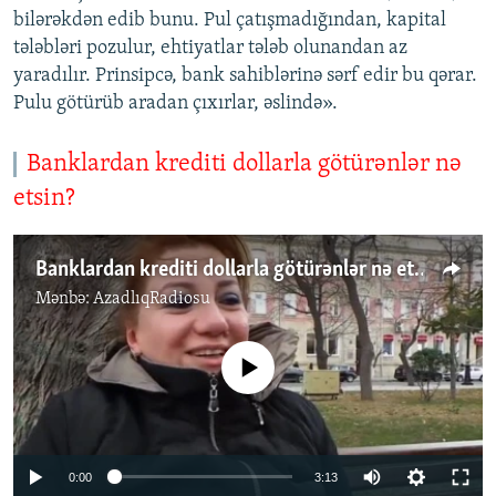
bilərəkdən edib bunu. Pul çatışmadığından, kapital
tələbləri pozulur, ehtiyatlar tələb olunandan az
yaradılır. Prinsipcə, bank sahiblərinə sərf edir bu qərar.
Pulu götürüb aradan çıxırlar, əslində».
Banklardan krediti dollarla götürənlər nə
etsin?
Banklardan krediti dollarla götürənlər nə etsin?
Mənbə:
AzadlıqRadiosu
No media source currently available
0:00
3:13