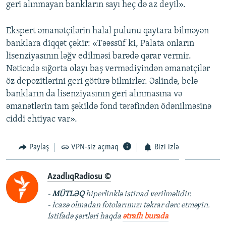
geri alınmayan bankların sayı heç də az deyil».
Ekspert əmanətçilərin halal pulunu qaytara bilməyən
banklara diqqət çəkir: «Təəssüf ki, Palata onların
lisenziyasının ləğv edilməsi barədə qərar vermir.
Nəticədə sığorta olayı baş vermədiyindən əmanətçilər
öz depozitlərini geri götürə bilmirlər. Əslində, belə
bankların da lisenziyasının geri alınmasına və
əmanətlərin tam şəkildə fond tərəfindən ödənilməsinə
ciddi ehtiyac var».
Paylaş
VPN-siz açmaq
Bizi izlə
AzadlıqRadiosu ©
-
MÜTLƏQ
hiperlinklə istinad verilməlidir.
- İcazə olmadan fotolarımızı təkrar dərc etməyin.
İstifadə şərtləri haqda
ətraflı burada