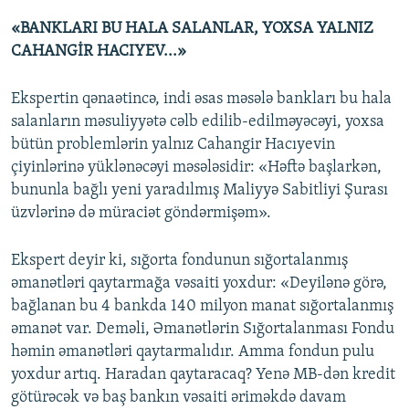
«BANKLARI BU HALA SALANLAR, YOXSA YALNIZ
CAHANGİR HACIYEV...»
Ekspertin qənaətincə, indi əsas məsələ bankları bu hala
salanların məsuliyyətə cəlb edilib-edilməyəcəyi, yoxsa
bütün problemlərin yalnız Cahangir Hacıyevin
çiyinlərinə yüklənəcəyi məsələsidir: «Həftə başlarkən,
bununla bağlı yeni yaradılmış Maliyyə Sabitliyi Şurası
üzvlərinə də müraciət göndərmişəm».
Ekspert deyir ki, sığorta fondunun sığortalanmış
əmanətləri qaytarmağa vəsaiti yoxdur: «Deyilənə görə,
bağlanan bu 4 bankda 140 milyon manat sığortalanmış
əmanət var. Deməli, Əmanətlərin Sığortalanması Fondu
həmin əmanətləri qaytarmalıdır. Amma fondun pulu
yoxdur artıq. Haradan qaytaracaq? Yenə MB-dən kredit
götürəcək və baş bankın vəsaiti əriməkdə davam