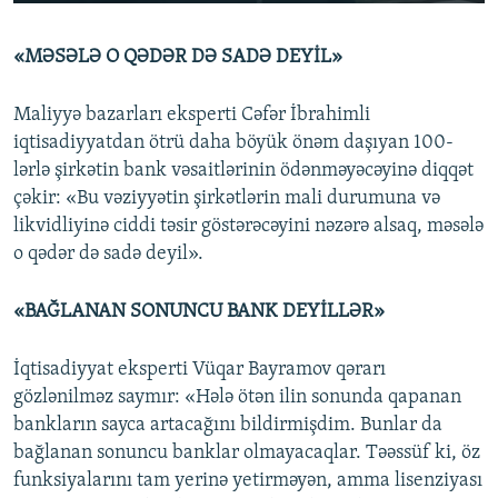
«MƏSƏLƏ O QƏDƏR DƏ SADƏ DEYİL»
Maliyyə bazarları eksperti Cəfər İbrahimli
iqtisadiyyatdan ötrü daha böyük önəm daşıyan 100-
lərlə şirkətin bank vəsaitlərinin ödənməyəcəyinə diqqət
çəkir: «Bu vəziyyətin şirkətlərin mali durumuna və
likvidliyinə ciddi təsir göstərəcəyini nəzərə alsaq, məsələ
o qədər də sadə deyil».
«BAĞLANAN SONUNCU BANK DEYİLLƏR»
İqtisadiyyat eksperti Vüqar Bayramov qərarı
gözlənilməz saymır: «Hələ ötən ilin sonunda qapanan
bankların sayca artacağını bildirmişdim. Bunlar da
bağlanan sonuncu banklar olmayacaqlar. Təəssüf ki, öz
funksiyalarını tam yerinə yetirməyən, amma lisenziyası