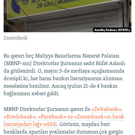
İNFOQRAFIKA
AZƏRBAYCAN ƏDƏBIYYATI KITABXANASI
MISSIYAMIZ
BIZI IZLƏ
KARIKATURA
İSLAM VƏ DEMOKRATIYA
PEŞƏ ETIKASI VƏ JURNALISTIKA STANDARTLARIMIZ
İZ - MƏDƏNIYYƏT PROQRAMI
MATERIALLARIMIZDAN ISTIFADƏ
AZADLIQRADIOSU MOBIL TELEFONUNUZDA
ZaminBank
RFE/RL-in bütün saytları
BIZIMLƏ ƏLAQƏ
Bu qərarı heç Maliyyə Bazarlarına Nəzarət Palatası
XƏBƏR BÜLLETENLƏRIMIZ
(MBNP-nin) Direktorlar Şurasının sədri Rüfət Aslanlı
da gözləmirdi. O, mayın 3-də mediaya açıqlamasında
demişdi ki, hər hansı bankın lisenziyasının alınması
məsələsinə baxılmır. Ancaq iyulun 21-də 4 bankın
bağlanması xəbəri gəldi.
MBNP Direktorlar Şurasının qərarı ilə
«Dekabank»,
«Kredobank», «Parabank» və «Zaminbank»ın bank
lisenziyaları ləğv edildi
. Görünür, maydan bəri
banklarda aparılan yoxlamalar durumun çox gərgin