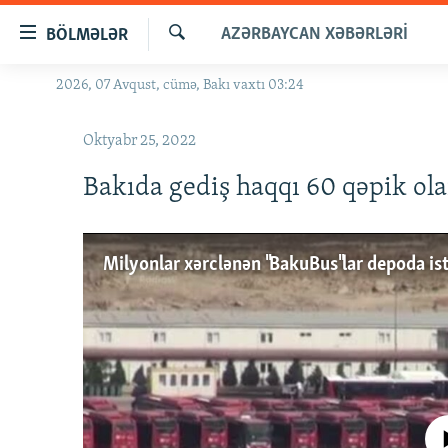
Keçid
AZƏRBAYCAN XƏBƏRLƏRI
BÖLMƏLƏR
linkləri
Axtar
Əsas
2026, 07 Avqust, cümə, Bakı vaxtı 03:24
GÜNDƏM
məzmuna
#İZAHLA
qayıt
Oktyabr 25, 2022
Əsas
KORRUPSIOMETR
naviqasiyaya
Bakıda gediş haqqı 60 qəpik o
#ƏSLINDƏ
qayıt
Axtarışa
FƏRQƏ BAX
keç
QANUNI DOĞRU
ARAŞDIRMA
MULTIMEDIA
RADIO ARXIV
VIDEO
HAQQIMIZDA
FOTOQALEREYA
OXU ZALI
No media source 