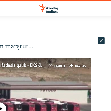
lan marşrut…
Milyonlar xərclənən "BakuBus"lar depoda istifadəsiz qalıb - EKSKLÜZİV görüntülər
EMBED
PAYLAŞ
currently available