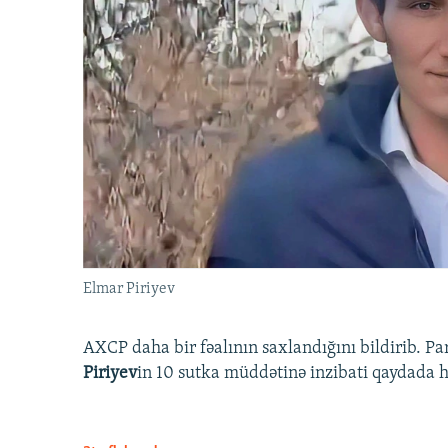
Elmar Piriyev
AXCP daha bir fəalının saxlandığını bildirib. Pa
Piriyev
in 10 sutka müddətinə inzibati qaydada hə