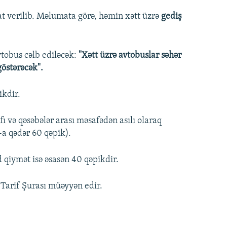
t verilib. Məlumata görə, həmin xətt üzrə
gediş
vtobus cəlb ediləcək:
"Xətt üzrə avtobuslar səhər
östərəcək".
ikdir.
 və qəsəbələr arası məsafədən asılı olaraq
-a qədər 60 qəpik).
 qiymət isə əsasən 40 qəpikdir.
Tarif Şurası müəyyən edir.