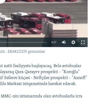
Auto
4:27
240p
qalıb - EKSKLÜZİV görüntülər
EMBED
PAYLAŞ
360p
 xətti fəaliyyətə başlayacaq. Belə avtobuslar
480p
layaraq Qara Qarayev prospekti – "Koroğlu"
720p
f Səfərov küçəsi - Neftçilər prospekti – "Azneft"
1080p
dilə Mərkəzi istiqamətində hərəkət edəcək.
360p
480p
" MMC-nin istismarında olan avtobuslarla icra
1080p