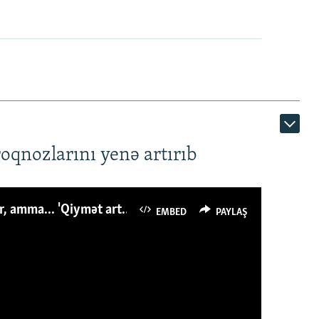
roqnozlarını yenə artırıb
Azərbaycanlı avropalıdan iki dəfə az ət yeyir, amma... 'Qiymət artımı qaçılmazdır'
EMBED
PAYLAŞ