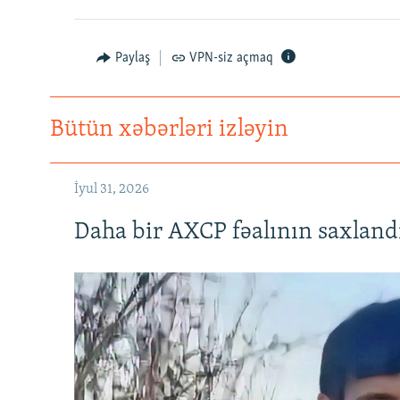
Paylaş
VPN-siz açmaq
Bütün xəbərləri izləyin
İyul 31, 2026
Daha bir AXCP fəalının saxlandığ