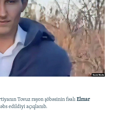
rtiyanın Tovuz rayon şöbəsinin fəalı
Elmar
bs edildiyi açıqlanıb.