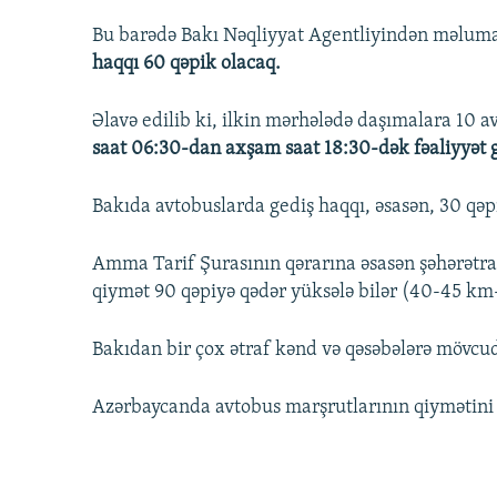
Bu barədə Bakı Nəqliyyat Agentliyindən məluma
haqqı 60 qəpik olacaq.
Əlavə edilib ki, ilkin mərhələdə daşımalara 10 a
saat 06:30-dan axşam saat 18:30-dək fəaliyyət g
Bakıda avtobuslarda gediş haqqı, əsasən, 30 qəp
Amma Tarif Şurasının qərarına əsasən şəhərətrafı
qiymət 90 qəpiyə qədər yüksələ bilər (40-45 km
Bakıdan bir çox ətraf kənd və qəsəbələrə mövcud
Azərbaycanda avtobus marşrutlarının qiymətini 