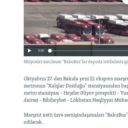
İNFOQRAFIKA
AZƏRBAYCAN ƏDƏBIYYATI KITABXANASI
MISSIYAMIZ
KARIKATURA
İSLAM VƏ DEMOKRATIYA
PEŞƏ ETIKASI VƏ JURNALISTIKA
STANDARTLARIMIZ
İZ - MƏDƏNIYYƏT PROQRAMI
MATERIALLARIMIZDAN ISTIFADƏ
AZADLIQRADIOSU MOBIL TELEFONUNUZDA
BIZIMLƏ ƏLAQƏ
0:00
XƏBƏR BÜLLETENLƏRIMIZ
Milyonlar xərclənən "BakuBus"lar depoda istifadəsiz 
Oktyabrın 27-dən Bakıda yeni E1 ekspres marşrut
metronun "Xalqlar Dostluğu" stansiyasından baş
metro stansiyası - Heydər Əliyev prospekti - Yusi
dairəsi - Bibiheybət - Lökbatan Nəqliyyat Müba
Auto
240p
Marşrut xətti üzrə sərnişindaşımaları "BakuBus
720p
ediləcək.