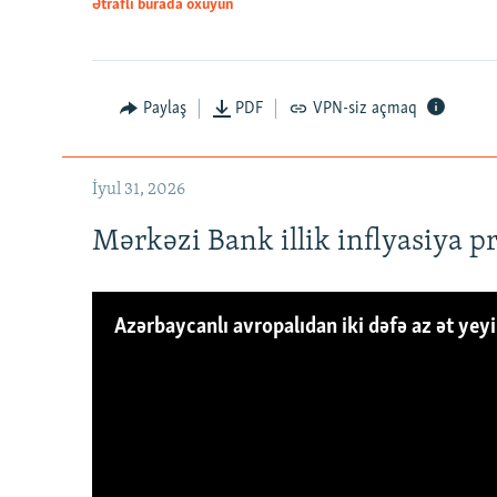
Ətraflı burada oxuyun
Paylaş
PDF
VPN-siz açmaq
İyul 31, 2026
Mərkəzi Bank illik inflyasiya p