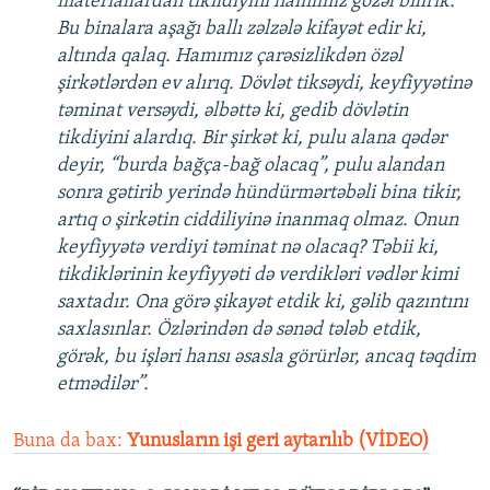
materiallardan tikildiyini hamımız gözəl bilirik.
Bu binalara aşağı ballı zəlzələ kifayət edir ki,
altında qalaq. Hamımız çarəsizlikdən özəl
şirkətlərdən ev alırıq. Dövlət tiksəydi, keyfiyyətinə
təminat versəydi, əlbəttə ki, gedib dövlətin
tikdiyini alardıq. Bir şirkət ki, pulu alana qədər
deyir, “burda bağça-bağ olacaq”, pulu alandan
sonra gətirib yerində hündürmərtəbəli bina tikir,
artıq o şirkətin ciddiliyinə inanmaq olmaz. Onun
keyfiyyətə verdiyi təminat nə olacaq? Təbii ki,
tikdiklərinin keyfiyyəti də verdikləri vədlər kimi
saxtadır. Ona görə şikayət etdik ki, gəlib qazıntını
saxlasınlar. Özlərindən də sənəd tələb etdik,
görək, bu işləri hansı əsasla görürlər, ancaq təqdim
etmədilər”.
Buna da bax:
Yunusların işi geri aytarılıb (VİDEO)