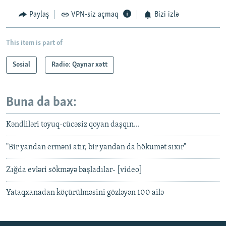
Paylaş
VPN-siz açmaq
Bizi izlə
This item is part of
Sosial
Radio: Qaynar xətt
Buna da bax:
Kəndliləri toyuq-cücəsiz qoyan daşqın...
"Bir yandan erməni atır, bir yandan da hökumət sıxır"
Zığda evləri sökməyə başladılar- [video]
Yataqxanadan köçürülməsini gözləyən 100 ailə