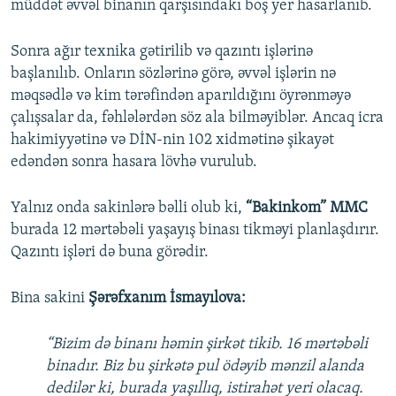
müddət əvvəl binanın qarşısındakı boş yer hasarlanıb.
Sonra ağır texnika gətirilib və qazıntı işlərinə
başlanılıb. Onların sözlərinə görə, əvvəl işlərin nə
məqsədlə və kim tərəfindən aparıldığını öyrənməyə
çalışsalar da, fəhlələrdən söz ala bilməyiblər. Ancaq icra
hakimiyyətinə və DİN-nin 102 xidmətinə şikayət
edəndən sonra hasara lövhə vurulub.
Yalnız onda sakinlərə bəlli olub ki,
“Bakinkom” MMC
burada 12 mərtəbəli yaşayış binası tikməyi planlaşdırır.
Qazıntı işləri də buna görədir.
Bina sakini
Şərəfxanım İsmayılova:
“Bizim də binanı həmin şirkət tikib. 16 mərtəbəli
binadır. Biz bu şirkətə pul ödəyib mənzil alanda
dedilər ki, burada yaşıllıq, istirahət yeri olacaq.