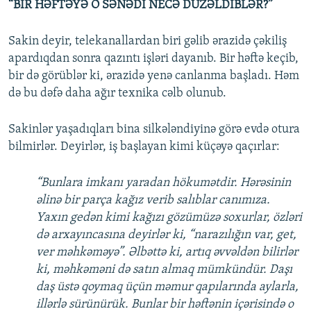
“BİR HƏFTƏYƏ O SƏNƏDİ NECƏ DÜZƏLDİBLƏR?”
Sakin deyir, telekanallardan biri gəlib ərazidə çəkiliş
apardıqdan sonra qazıntı işləri dayanıb. Bir həftə keçib,
bir də görüblər ki, ərazidə yenə canlanma başladı. Həm
də bu dəfə daha ağır texnika cəlb olunub.
Sakinlər yaşadıqları bina silkələndiyinə görə evdə otura
bilmirlər. Deyirlər, iş başlayan kimi küçəyə qaçırlar:
“Bunlara imkanı yaradan hökumətdir. Hərəsinin
əlinə bir parça kağız verib salıblar canımıza.
Yaxın gedən kimi kağızı gözümüzə soxurlar, özləri
də arxayıncasına deyirlər ki, “narazılığın var, get,
ver məhkəməyə”. Əlbəttə ki, artıq əvvəldən bilirlər
ki, məhkəməni də satın almaq mümkündür. Daşı
daş üstə qoymaq üçün məmur qapılarında aylarla,
illərlə sürünürük. Bunlar bir həftənin içərisində o