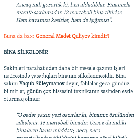
Ancaq indi görürük ki, bizi aldadıblar. Binamızla
məsafə saxlamadan 12 mərtəbəli bina tikirlər.
Həm havamızı kəsirlər, həm də işığımızı”.
Buna da bax:
General Mədət Quliyev kimdir?
BİNA SİLKƏLƏNİR
Sakinləri narahat edən daha bir məsələ qazıntı işləri
nəticəsində yaşadıqları binanın silkələnməsidir. Bina
sakini
Yaqub Süleymanov
deyir, fəhlələr gecə-gündüz
bilmirlər, günün çox hissəsini texnikanın səsindən evdə
oturmaq olmur:
“O qədər yaxın yeri qazırlar ki, binamız özülündən
silkələnir. 16 mərtəbəli binadır. Onsuz da indiki
binaların hansı müddətə, necə, necə