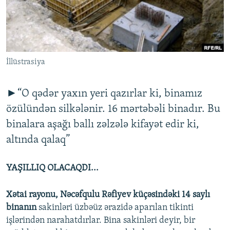
İNFOQRAFIKA
AZƏRBAYCAN ƏDƏBIYYATI KITABXANASI
MISSIYAMIZ
BIZI IZLƏ
KARIKATURA
İSLAM VƏ DEMOKRATIYA
PEŞƏ ETIKASI VƏ JURNALISTIKA STANDARTLARIMIZ
İZ - MƏDƏNIYYƏT PROQRAMI
MATERIALLARIMIZDAN ISTIFADƏ
İllüstrasiya
AZADLIQRADIOSU MOBIL TELEFONUNUZDA
RFE/RL-in bütün saytları
BIZIMLƏ ƏLAQƏ
►“O qədər yaxın yeri qazırlar ki, binamız
XƏBƏR BÜLLETENLƏRIMIZ
özülündən silkələnir. 16 mərtəbəli binadır. Bu
binalara aşağı ballı zəlzələ kifayət edir ki,
altında qalaq”
YAŞILLIQ OLACAQDI...
Xətai rayonu, Nəcəfqulu Rəfiyev küçəsindəki 14 saylı
binanın
sakinləri üzbəüz ərazidə aparılan tikinti
işlərindən narahatdırlar. Bina sakinləri deyir, bir