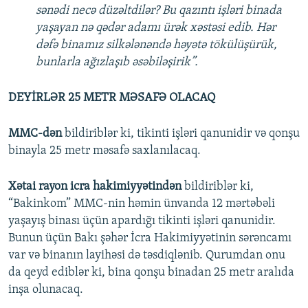
sənədi necə düzəltdilər? Bu qazıntı işləri binada
yaşayan nə qədər adamı ürək xəstəsi edib. Hər
dəfə binamız silkələnəndə həyətə tökülüşürük,
bunlarla ağızlaşıb əsəbiləşirik”.
DEYİRLƏR 25 METR MƏSAFƏ OLACAQ
MMC-dən
bildiriblər ki, tikinti işləri qanunidir və qonşu
binayla 25 metr məsafə saxlanılacaq.
Xətai rayon icra hakimiyyətindən
bildiriblər ki,
“Bakinkom” MMC-nin həmin ünvanda 12 mərtəbəli
yaşayış binası üçün apardığı tikinti işləri qanunidir.
Bunun üçün Bakı şəhər İcra Hakimiyyətinin sərəncamı
var və binanın layihəsi də təsdiqlənib. Qurumdan onu
da qeyd ediblər ki, bina qonşu binadan 25 metr aralıda
inşa olunacaq.