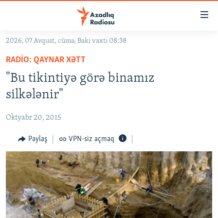
Keçid
linkləri
Əsas
2026, 07 Avqust, cümə, Bakı vaxtı 08:38
məzmuna
GÜNDƏM
RADIO: QAYNAR XƏTT
qayıt
#İZAHLA
Əsas
"Bu tikintiyə görə binamız
KORRUPSIOMETR
naviqasiyaya
silkələnir"
qayıt
#ƏSLINDƏ
Axtarışa
Oktyabr 20, 2015
FƏRQƏ BAX
keç
QANUNI DOĞRU
Paylaş
VPN-siz açmaq
ARAŞDIRMA
MULTIMEDIA
RADIO ARXIV
VIDEO
HAQQIMIZDA
FOTOQALEREYA
OXU ZALI