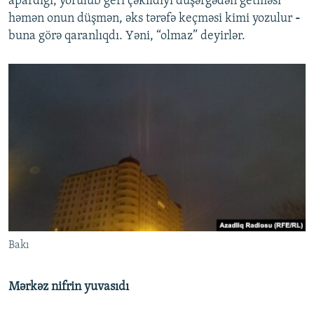
apardığı, yorulub geri çəkildiyi düşərgədən getməsi
həmən onun düşmən, əks tərəfə keçməsi kimi yozulur
-
buna görə qaranlıqdı. Yəni, “olmaz” deyirlər.
Bakı
Mərkəz nifrin yuvasıdı