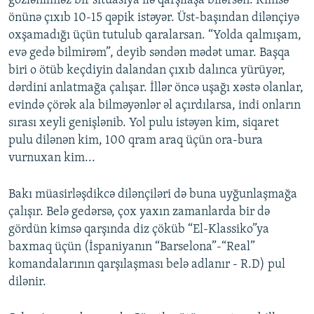
gözlənilməz bir situasiya ilə qarşılaşa bilərsən. Kimsə
önünə çıxıb 10-15 qəpik istəyər. Üst-başından dilənçiyə
oxşamadığı üçün tutulub qaralarsan. “Yolda qalmışam,
evə gedə bilmirəm”, deyib səndən mədət umar. Başqa
biri o ötüb keçdiyin dalandan çıxıb dalınca yürüyər,
dərdini anlatmağa çalışar. İllər öncə uşağı xəstə olanlar,
evində çörək ala bilməyənlər əl açırdılarsa, indi onların
sırası xeyli genişlənib. Yol pulu istəyən kim, siqaret
pulu dilənən kim, 100 qram araq üçün ora-bura
vurnuxan kim...
Bakı müasirləşdikcə dilənçiləri də buna uyğunlaşmağa
çalışır. Belə gedərsə, çox yaxın zamanlarda bir də
gördün kimsə qarşında diz çöküb “El-Klassiko”ya
baxmaq üçün (İspaniyanın “Barselona”-“Real”
komandalarının qarşılaşması belə adlanır - R.D) pul
dilənir.