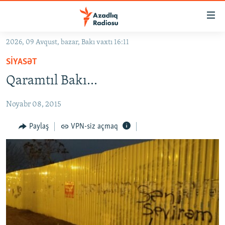
Keçid
linkləri
Əsas
2026, 09 Avqust, bazar, Bakı vaxtı 16:11
məzmuna
GÜNDƏM
SIYASƏT
qayıt
#İZAHLA
Əsas
Qaramtıl Bakı...
KORRUPSIOMETR
naviqasiyaya
qayıt
Noyabr 08, 2015
#ƏSLINDƏ
Axtarışa
FƏRQƏ BAX
Paylaş
VPN-siz açmaq
keç
QANUNI DOĞRU
ARAŞDIRMA
MULTIMEDIA
RADIO ARXIV
VIDEO
HAQQIMIZDA
FOTOQALEREYA
OXU ZALI