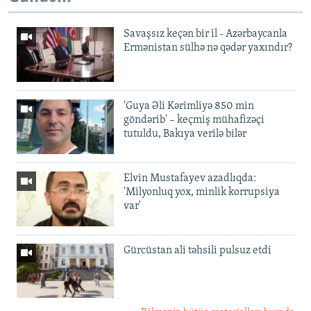
Savaşsız keçən bir il - Azərbaycanla
Ermənistan sülhə nə qədər yaxındır?
'Guya Əli Kərimliyə 850 min
göndərib' – keçmiş mühafizəçi
tutuldu, Bakıya verilə bilər
Elvin Mustafayev azadlıqda:
'Milyonluq yox, minlik korrupsiya
var'
Gürcüstan ali təhsili pulsuz etdi