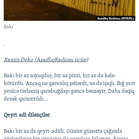
İNFOQRAFIKA
AZƏRBAYCAN ƏDƏBIYYATI KITABXANASI
MISSIYAMIZ
BIZI IZLƏ
KARIKATURA
İSLAM VƏ DEMOKRATIYA
PEŞƏ ETIKASI VƏ JURNALISTIKA STANDARTLARIMIZ
Bakı
İZ - MƏDƏNIYYƏT PROQRAMI
MATERIALLARIMIZDAN ISTIFADƏ
AZADLIQRADIOSU MOBIL TELEFONUNUZDA
RFE/RL-in bütün saytları
.
BIZIMLƏ ƏLAQƏ
Ramin Deko (AzadlıqRadiosu üçün)
XƏBƏR BÜLLETENLƏRIMIZ
Bakı bir az soyuqdur, bir az pinti, bir az da kələ-
kötürdü. Ancaq nə qaranlıq şəhərdi, nə də işıqlı. Bığ yeri
yenicə tərləmiş qarabuğdayı gəncə bənzəyir. Daha dəqiq
desək qaramtıldı...
Qeyri
-
adi dilənçilər
Bakı bir az da qeyri-adidi. Günün günorta çağında