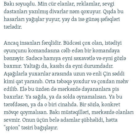
Bakı soyuqdu. Min cür elanlar, reklamlar, sevgi
dastanları yazılmış divarlar nəm qoxuyur. Qışda bu
hasarları yağışlar yuyur, yay da isə günəş şəfəqləri
tərlədir.
Ancaq insanları fərqlidir. Büdcəsi çox olan, istədiyi
oyunçunu komandasına cəlb edən bir komandaya
bənzəyir. Sadəcə hamıya eyni səxavətlə və eyni gözlə
baxmır. Yaltağı da, kasıbı da eyni durumdadır.
Aşağılarla yuxarılar arasında uzun və enli Çin səddi
kimi qat yaranıb. Orta təbəqə yoxdur və çoxdan məhv
edilib. Elə bu üzdən də mərkəzdə dayananlara pis
baxırlar. Ya sağda, ya da solda oynamalısan. Ya bu
tərəfdəsən, ya da o biri cinahda. Bir sözlə, konkret
mövqe qoymalısan. Bakı müstəqilləri, mərkəzdə olanları
sevmir. Onun üçün belə adamlar şübhəlidi, hətta
"şpion" təsiri bağışlayır.