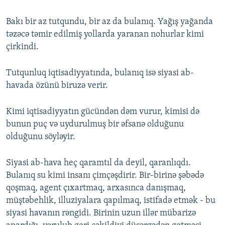
Bakı bir az tutqundu, bir az da bulanıq. Yağış yağanda
təzəcə təmir edilmiş yollarda yaranan nohurlar kimi
çirkindi.
Tutqunluq iqtisadiyyatında, bulanıq isə siyasi ab-
havada özünü biruzə verir.
Kimi iqtisadiyyatın gücündən dəm vurur, kimisi də
bunun puç və uydurulmuş bir əfsanə olduğunu
olduğunu söyləyir.
Siyasi ab-hava heç qaramtıl da deyil, qaranlıqdı.
Bulanıq su kimi insanı çimçəşdirir. Bir-birinə şəbədə
qoşmaq, agent çıxartmaq, arxasınca danışmaq,
müştəbehlik, illuziyalara qapılmaq, istifadə etmək - bu
siyasi havanın rəngidi. Birinin uzun illər mübarizə