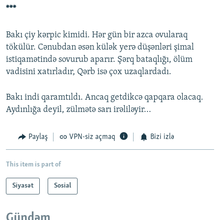
***
Bakı çiy kərpic kimidi. Hər gün bir azca ovularaq
tökülür. Cənubdan əsən külək yerə düşənləri şimal
istiqamətində sovurub aparır. Şərq bataqlığı, ölüm
vadisini xatırladır, Qərb isə çox uzaqlardadı.
Bakı indi qaramtıldı. Ancaq getdikcə qapqara olacaq.
Aydınlığa deyil, zülmətə sarı irəliləyir...
Paylaş
VPN-siz açmaq
Bizi izlə
This item is part of
Siyasət
Sosial
Gündəm