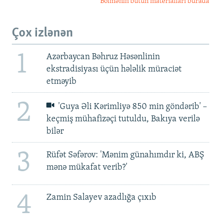
Bölmənin bütün materialları burada
Çox izlənən
1
Azərbaycan Bəhruz Həsənlinin
ekstradisiyası üçün hələlik müraciət
etməyib
2
'Guya Əli Kərimliyə 850 min göndərib' –
keçmiş mühafizəçi tutuldu, Bakıya verilə
bilər
3
Rüfət Səfərov: 'Mənim günahımdır ki, ABŞ
mənə mükafat verib?'
4
Zamin Salayev azadlığa çıxıb