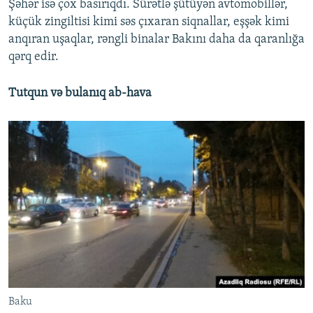
Şəhər isə çox basırıqdı. Sürətlə şütüyən avtomobillər,
küçük zingiltisi kimi səs çıxaran siqnallar, eşşək kimi
anqıran uşaqlar, rəngli binalar Bakını daha da qaranlığa
qərq edir.
Tutqun və bulanıq ab-hava
Baku