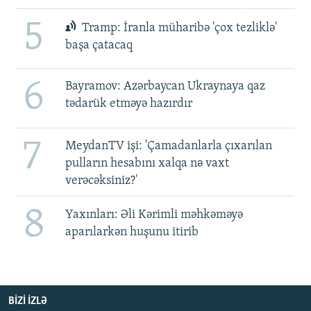
5
Tramp: İranla müharibə 'çox tezliklə'
başa çatacaq
6
Bayramov: Azərbaycan Ukraynaya qaz
tədarük etməyə hazırdır
7
MeydanTV işi: 'Çamadanlarla çıxarılan
pulların hesabını xalqa nə vaxt
verəcəksiniz?'
8
Yaxınları: Əli Kərimli məhkəməyə
aparılarkən huşunu itirib
BIZI IZLƏ