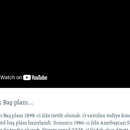
 Baş planı...
n Baş planı 1898-ci ildə tərtib olunub. O vaxtdan indiyə kim
d baş planı hazırlanıb. Sonuncu 1986-cı ildə Azərbaycan S