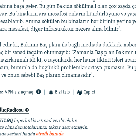
abına başa gələr. Bu gün Bakıda sökülməli olan çox sayda ç
Auto
270p
360p
720p
var. Bu binaların ara məsafəsi onların hündürlüyünə və yaş
esablanıb. Amma sökülən bu binaların hər birinin yerinə y
1080p
 ara məsafəsi, digər infrastruktur nəzərə alına bilmir".
 edir ki, Bakının Baş planı ilə bağlı mediada dəfələrlə xəbər
eç bir sənəd təqdim olunmayıb: "Zamanla Baş plan Bakının 
hazırlanmalı idi ki, o rayonlarda hər hansı tikinti işləri apar
lsun, bununla da bugünkü problemlər ortaya çıxmasın. Bu
ır və onun səbəbi Baş planın olmamasıdır".
VPN-siz açmaq
Bizi izlə
Çap et
dlıqRadiosu ©
TLƏQ
hiperlinklə istinad verilməlidir.
azə olmadan fotolarımızı təkrar dərc etməyin.
fadə şərtləri haqda
ətraflı burada