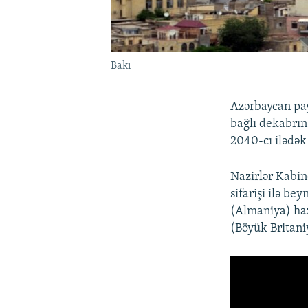
Bakı
Azərbaycan pay
bağlı dekabrın
2040-cı ilədək
Nazirlər Kabin
sifarişi ilə be
(Almaniya) haz
(Böyük Britaniy