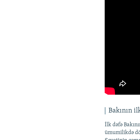
Bakının ilk
İlk dəfə Bakını
ümumilikdə dör