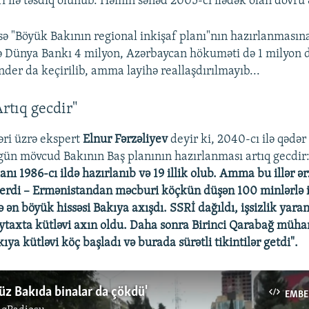
rı ilə təsdiq olunub. Həmin sənəd 2005-ci ilədək olan dövrü 
isə "Böyük Bakının regional inkişaf planı"nın hazırlanmasın
 Dünya Bankı 4 milyon, Azərbaycan hökuməti də 1 milyon d
ender da keçirilib, amma layihə reallaşdırılmayıb...
Artıq gecdir"
ri üzrə ekspert
Elnur Fərzəliyev
deyir ki, 2040-cı ilə qədə
ün mövcud Bakının Baş planının hazırlanması artıq gecdir
nı 1986-cı ildə hazırlanıb və 19 illik olub. Amma bu illər ə
verdi – Ermənistandan məcburi köçkün düşən 100 minlərlə 
ən böyük hissəsi Bakıya axışdı. SSRİ dağıldı, işsizlik yaran
ytaxta kütləvi axın oldu. Daha sonra Birinci Qarabağ müha
ya kütləvi köç başladı və burada sürətli tikintilər getdi".
düz Bakıda binalar da çökdü'
EMBE