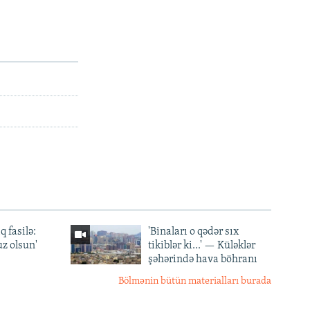
q fasilə:
'Binaları o qədər sıx
z olsun'
tikiblər ki...' — Küləklər
şəhərində hava böhranı
Bölmənin bütün materialları burada