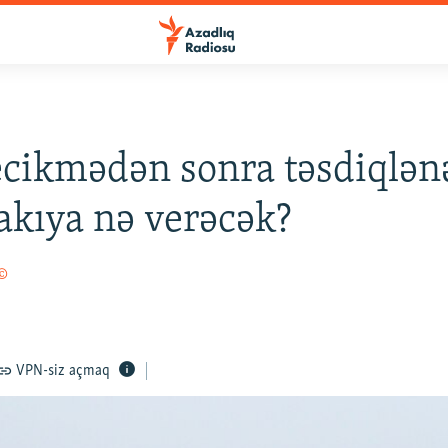
gecikmədən sonra təsdiqlən
akıya nə verəcək?
 ©
VPN-siz açmaq