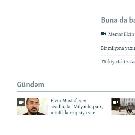
Buna da b
Memar Elçin Ə
Bir milyona yaxı
Türkiyədəki zəlz
Gündəm
Elvin Mustafayev
azadlıqda: 'Milyonluq yox,
minlik korrupsiya var'