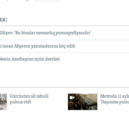
ax:
liyev: 'Bu binalar memarlıq pornoqrafiyasıdır'
n insan Abşeron yarımadasına köç edib
ələnin Azərbaycan üçün dərsləri
Gürcüstan ali təhsili
Metroda 11 aylı
pulsuz etdi
'Daşınma pulsu