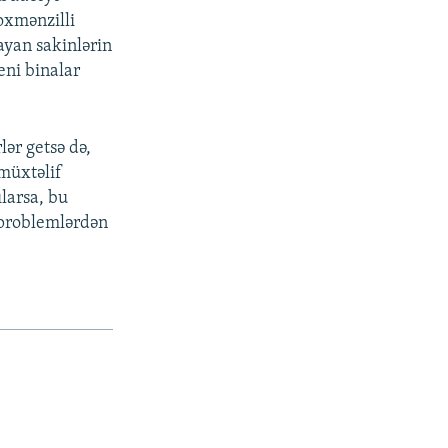
oxmənzilli
ayan sakinlərin
eni binalar
px
en
lər getsə də,
müxtəlif
ılarsa, bu
 problemlərdən