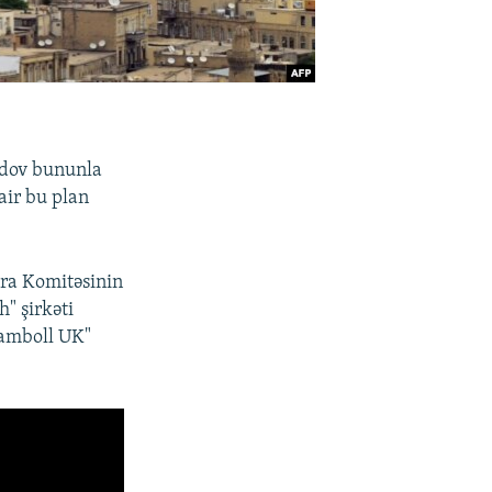
sədov bununla
air bu plan
ura Komitəsinin
" şirkəti
Ramboll UK"