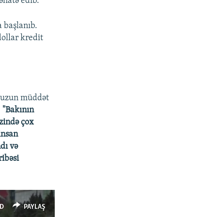
əhatə edib.
a başlanıb.
ollar kredit
r uzun müddət
:
"Bakının
rzində çox
insan
dı və
ribəsi
D
PAYLAŞ