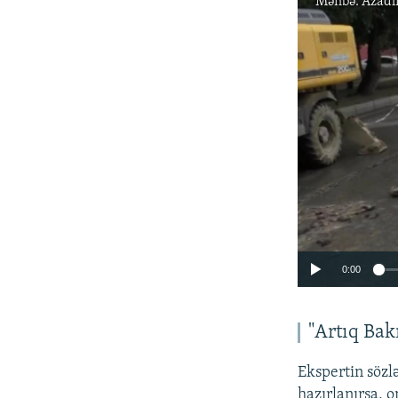
Mənbə:
Azadl
0:00
"Artıq Bakı
Ekspertin sözlə
hazırlanırsa, 