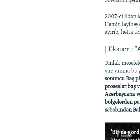
Sovetinin qəra
2007-ci ildən 
Həmin layihəyə
ayırıb, hətta t
Ekspert: "
Əmlak məsələlə
var, amma bu g
sonuncu Baş pla
proseslər baş 
Azərbaycana və 
bölgələrdən pa
səbəbindən Bakı
'Bir də gör