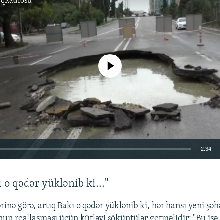
ıqRadiosu
No media source currently available
2:34
EMBED
 o qədər yüklənib ki..."
rinə görə, artıq Bakı o qədər yüklənib ki, hər hansı yeni şəh
onun reallaşması üçün kütləvi söküntülər getməlidir: "Bu is