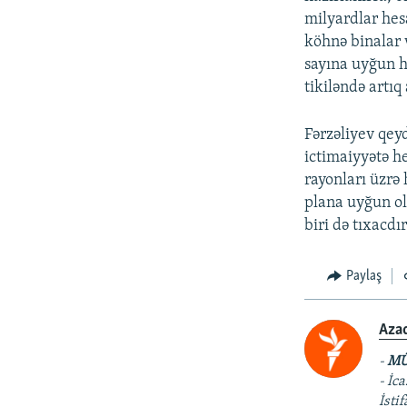
milyardlar hes
köhnə binalar 
sayına uyğun h
tikiləndə artıq
Fərzəliyev qeyd
ictimaiyyətə h
rayonları üzrə 
plana uyğun o
biri də tıxacd
Paylaş
Aza
-
MÜ
- İc
İsti