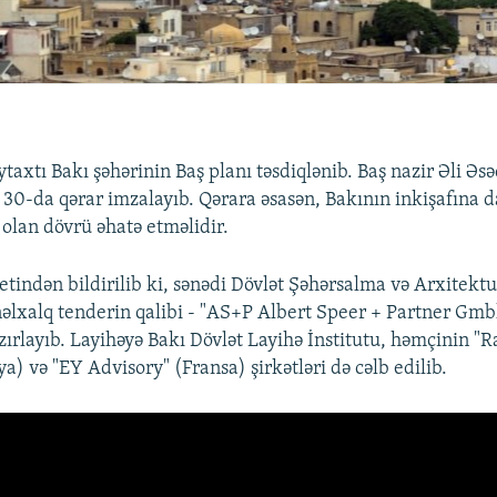
taxtı Bakı şəhərinin Baş planı təsdiqlənib. Baş nazir Əli Ə
 30-da qərar imzalayıb. Qərara əsasən, Bakının inkişafına d
 olan dövrü əhatə etməlidir.
etindən bildirilib ki, sənədi Dövlət Şəhərsalma və Arxitekt
ynəlxalq tenderin qalibi - "AS+P Albert Speer + Partner Gmbh
ırlayıb. Layihəyə Bakı Dövlət Layihə İnstitutu, həmçinin "
a) və "EY Advisory" (Fransa) şirkətləri də cəlb edilib.