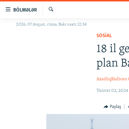
Keçid
BÖLMƏLƏR
linkləri
Axtar
Əsas
2026, 07 Avqust, cümə, Bakı vaxtı 12:34
GÜNDƏM
məzmuna
SOSIAL
#İZAHLA
qayıt
Əsas
18 il 
KORRUPSIOMETR
naviqasiyaya
#ƏSLINDƏ
qayıt
plan B
Axtarışa
FƏRQƏ BAX
keç
QANUNI DOĞRU
AzadlıqRadiosu
ARAŞDIRMA
Yanvar 02, 2024
MULTIMEDIA
Paylaş
RADIO ARXIV
VIDEO
HAQQIMIZDA
FOTOQALEREYA
OXU ZALI