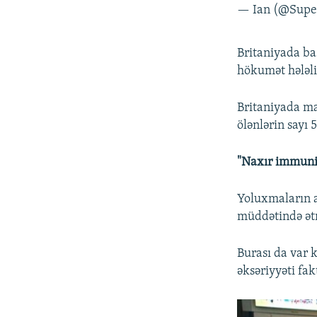
— Ian (@Supe
Britaniyada ba
hökumət hələli
Britaniyada ma
ölənlərin sayı 5
"Naxır immuni
Yoluxmaların a
müddətində ətr
Burası da var k
əksəriyyəti fak