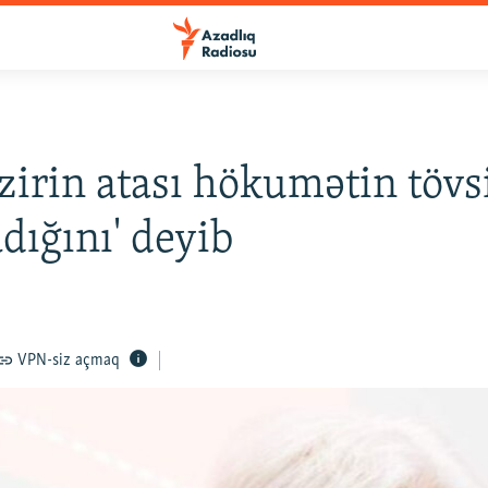
zirin atası hökumətin tövs
dığını' deyib
VPN-siz açmaq