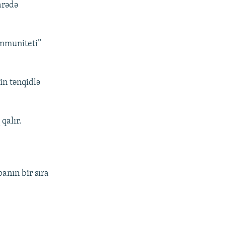
arədə
immuniteti”
in tənqidlə
qalır.
anın bir sıra