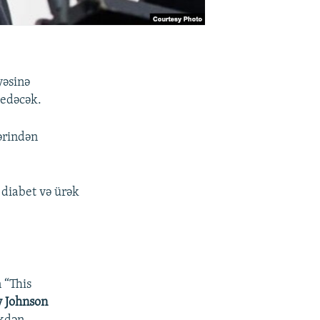
yəsinə
 edəcək.
lərindən
 diabet və ürək
 “This
y Johnson