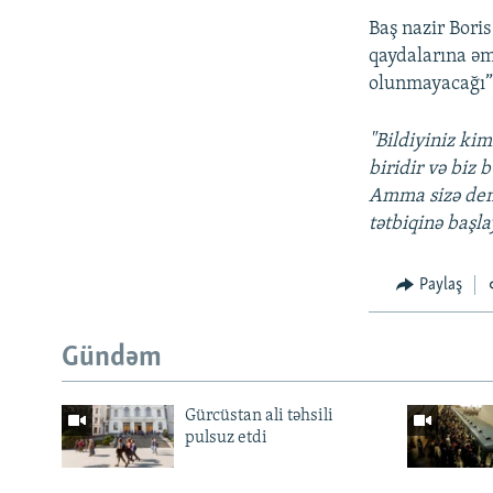
Baş nazir Bori
qaydalarına əm
olunmayacağı” 
"Bildiyiniz kim
biridir və biz
Amma sizə deməl
tətbiqinə başla
Paylaş
Gündəm
Gürcüstan ali təhsili
pulsuz etdi