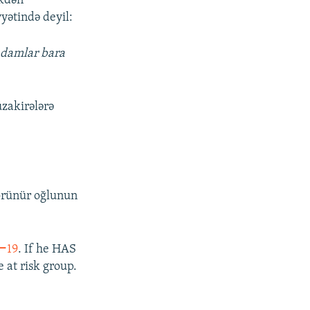
əkdən
yətində deyil:
 adamlar bara
üzakirələrə
Görünür oğlunun
ー19
. If he HAS
e at risk group.