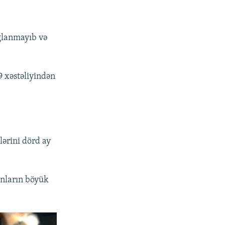
ağlanmayıb və
9 xəstəliyindən
ərini dörd ay
Bunların böyük