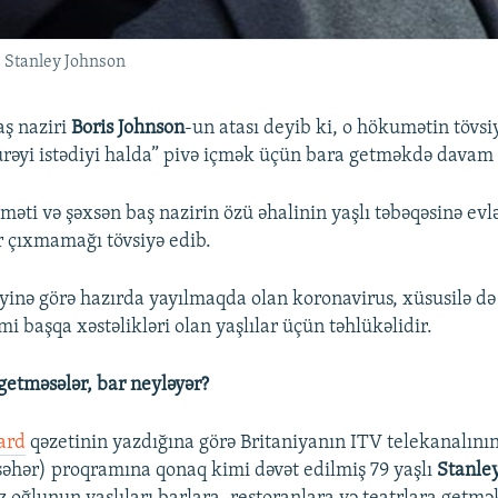
ı Stanley Johnson
aş naziri
Boris Johnson
-un atası deyib ki, o hökumətin tövsi
əyi istədiyi halda” pivə içmək üçün bara getməkdə davam
məti və şəxsən baş nazirin özü əhalinin yaşlı təbəqəsinə ev
çıxmamağı tövsiyə edib.
əyinə görə hazırda yayılmaqda olan koronavirus, xüsusilə də
mi başqa xəstəlikləri olan yaşlılar üçün təhlükəlidir.
etməsələr, bar neyləyər?
ard
qəzetinin yazdığına görə Britaniyanın ITV telekanalının
əhər) proqramına qonaq kimi dəvət edilmiş 79 yaşlı
Stanle