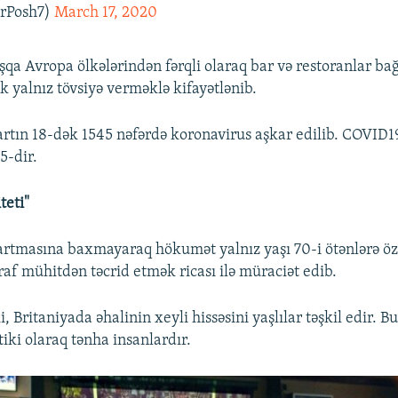
rPosh7)
March 17, 2020
şqa Avropa ölkələrindən fərqli olaraq bar və restoranlar b
k yalnız tövsiyə verməklə kifayətlənib.
rtın 18-dək 1545 nəfərdə koronavirus aşkar edilib. COVID1
5-dir.
teti"
rtmasına baxmayaraq hökumət yalnız yaşı 70-i ötənlərə özl
af mühitdən təcrid etmək ricası ilə müraciət edib.
i, Britaniyada əhalinin xeyli hissəsini yaşlılar təşkil edir. 
tiki olaraq tənha insanlardır.