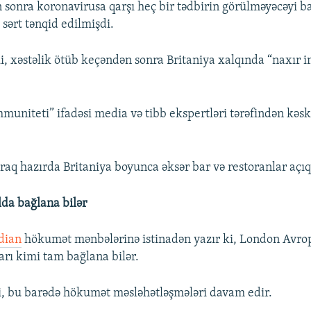
sonra koronavirusa qarşı heç bir tədbirin görülməyəcəyi b
ə sərt tənqid edilmişdi.
ki, xəstəlik ötüb keçəndən sonra Britaniya xalqında “naxır 
muniteti” ifadəsi media və tibb ekspertləri tərəfindən kəsk
q hazırda Britaniya boyunca əksər bar və restoranlar açıq 
da bağlana bilər
dian
hökumət mənbələrinə istinadən yazır ki, London Avrop
arı kimi tam bağlana bilər.
ki, bu barədə hökumət məsləhətləşmələri davam edir.