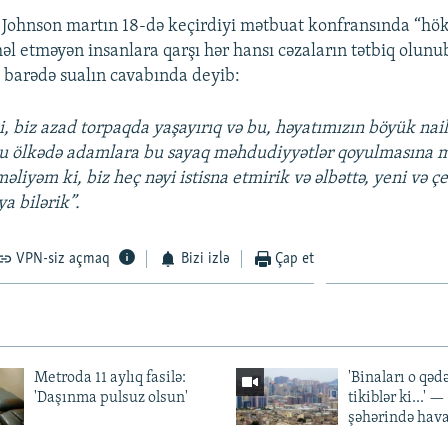
s Johnson martın 18-də keçirdiyi mətbuat konfransında “h
əl etməyən insanlara qarşı hər hansı cəzaların tətbiq olunu
barədə sualın cavabında deyib:
i, biz azad torpaqda yaşayırıq və bu, həyatımızın böyük nai
 bu ölkədə adamlara bu sayaq məhdudiyyətlər qoyulmasına me
iyəm ki, biz heç nəyi istisna etmirik və əlbəttə, yeni və çe
ya bilərik”.
VPN-siz açmaq
Bizi izlə
Çap et
Metroda 11 aylıq fasilə:
'Binaları o qədə
'Daşınma pulsuz olsun'
tikiblər ki...' 
şəhərində hav