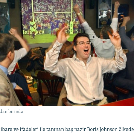
dan birində
barə və ifadələri ilə tanınan baş nazir Boris Johnson ölkədə