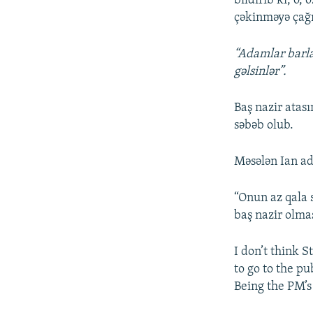
bildirib ki, o,
çəkinməyə çağı
“Adamlar barla
gəlsinlər”.
Baş nazir atası
səbəb olub.
Məsələn Ian adı
“Onun az qala 
baş nazir olma
I don’t think 
to go to the pu
Being the PM’s