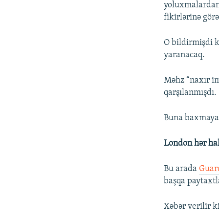
yoluxmalardan 
fikirlərinə gör
O bildirmişdi 
yaranacaq.
Məhz “naxır im
qarşılanmışdı.
Buna baxmayara
London hər hal
Bu arada
Guar
başqa paytaxtl
Xəbər verilir 