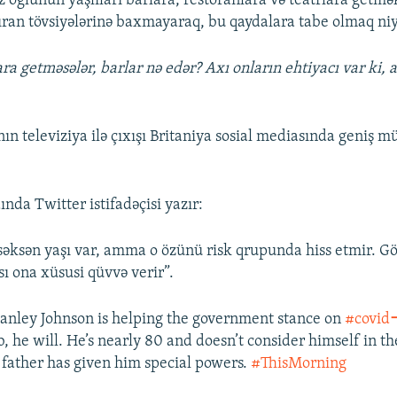
 öz oğlunun yaşlıları barlara, restoranlara və teatrlara getm
ran tövsiyələrinə baxmayaraq, bu qaydalara tabe olmaq niy
ra getməsələr, barlar nə edər? Axı onların ehtiyacı var ki,
nın televiziya ilə çıxışı Britaniya sosial mediasında geniş m
nda Twitter istifadəçisi yazır:
səksən yaşı var, amma o özünü risk qrupunda hiss etmir. 
sı ona xüsusi qüvvə verir”.
Stanley Johnson is helping the government stance on
#covid
b, he will. He’s nearly 80 and doesn’t consider himself in th
 father has given him special powers.
#ThisMorning