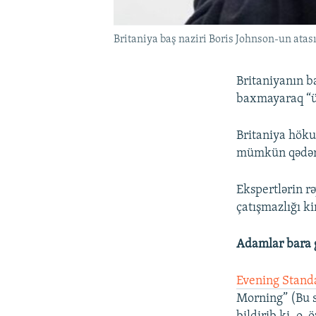
Britaniya baş naziri Boris Johnson-un atas
Britaniyanın b
baxmayaraq “ür
Britaniya höku
mümkün qədər 
Ekspertlərin r
çatışmazlığı ki
Adamlar bara g
Evening Stand
Morning” (Bu s