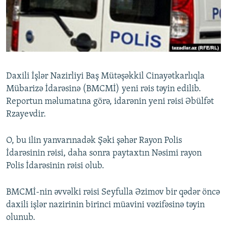
İNFOQRAFIKA
AZƏRBAYCAN ƏDƏBIYYATI KITABXANASI
MISSIYAMIZ
BIZI IZLƏ
KARIKATURA
İSLAM VƏ DEMOKRATIYA
PEŞƏ ETIKASI VƏ JURNALISTIKA STANDARTLARIMIZ
İZ - MƏDƏNIYYƏT PROQRAMI
MATERIALLARIMIZDAN ISTIFADƏ
AZADLIQRADIOSU MOBIL TELEFONUNUZDA
RFE/RL-in bütün saytları
Daxili İşlər Nazirliyi Baş Mütəşəkkil Cinayətkarlıqla
BIZIMLƏ ƏLAQƏ
Mübarizə İdarəsinə (BMCMİ) yeni rəis təyin edilib.
XƏBƏR BÜLLETENLƏRIMIZ
Reportun məlumatına görə, idarənin yeni rəisi Əbülfət
Rzayevdir.
O, bu ilin yanvarınadək Şəki şəhər Rayon Polis
İdarəsinin rəisi, daha sonra paytaxtın Nəsimi rayon
Polis İdarəsinin rəisi olub.
BMCMİ-nin əvvəlki rəisi Seyfulla Əzimov bir qədər öncə
daxili işlər nazirinin birinci müavini vəzifəsinə təyin
olunub.