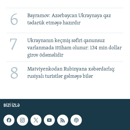
6
Bayramov: Azərbaycan Ukraynaya qaz
tədarük etməyə hazırdır
7
Ukraynanın keçmiş səfiri qanunsuz
varlanmada ittiham olunur: 134 min dollar
girov ödəməlidir
8
Matviyenkodan Rubinyana xəbərdarlıq:
rusiyalı turistlər gəlməyə bilər
BIZI IZLƏ