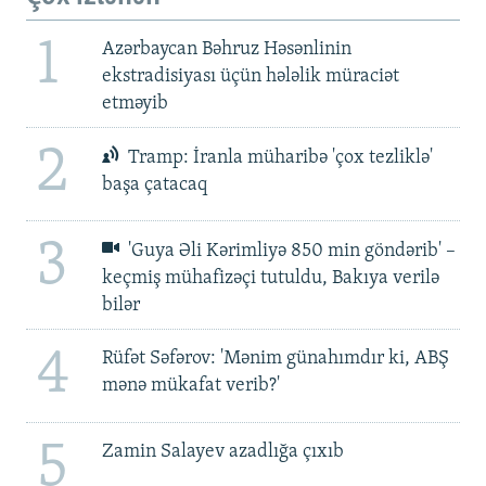
1
Azərbaycan Bəhruz Həsənlinin
ekstradisiyası üçün hələlik müraciət
etməyib
2
Tramp: İranla müharibə 'çox tezliklə'
başa çatacaq
3
'Guya Əli Kərimliyə 850 min göndərib' –
keçmiş mühafizəçi tutuldu, Bakıya verilə
bilər
4
Rüfət Səfərov: 'Mənim günahımdır ki, ABŞ
mənə mükafat verib?'
5
Zamin Salayev azadlığa çıxıb