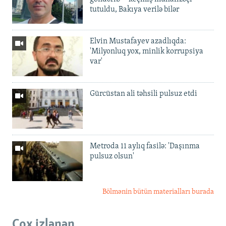
tutuldu, Bakıya verilə bilər
Elvin Mustafayev azadlıqda:
'Milyonluq yox, minlik korrupsiya
var'
Gürcüstan ali təhsili pulsuz etdi
Metroda 11 aylıq fasilə: 'Daşınma
pulsuz olsun'
Bölmənin bütün materialları burada
Çox izlənən