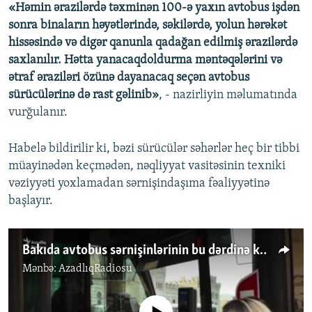
«Həmin ərazilərdə təxminən 100-ə yaxın avtobus işdən
sonra binaların həyətlərində, səkilərdə, yolun hərəkət
hissəsində və digər qanunla qadağan edilmiş ərazilərdə
saxlanılır. Hətta yanacaqdoldurma məntəqələrini və
ətraf əraziləri özünə dayanacaq seçən avtobus
sürücülərinə də rast gəlinib»
, - nazirliyin məlumatında
vurğulanır.
Habelə bildirilir ki, bəzi sürücülər səhərlər heç bir tibbi
müayinədən keçmədən, nəqliyyat vasitəsinin texniki
vəziyyəti yoxlamadan sərnişindaşıma fəaliyyətinə
başlayır.
Bakıda avtobus sərnişinlərinin bu dərdinə kim çarə qılacaq?
Mənbə:
AzadlıqRadiosu
No media source currently available