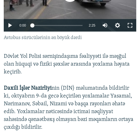
İNFOQRAFIKA
AZƏRBAYCAN ƏDƏBIYYATI KITABXANASI
MISSIYAMIZ
BIZI IZLƏ
KARIKATURA
İSLAM VƏ DEMOKRATIYA
PEŞƏ ETIKASI VƏ JURNALISTIKA STANDARTLARIMIZ
0:00
2:25
İZ - MƏDƏNIYYƏT PROQRAMI
MATERIALLARIMIZDAN ISTIFADƏ
Avtobus sürücülərinin ən böyük dərdi
AZADLIQRADIOSU MOBIL TELEFONUNUZDA
RFE/RL-in bütün saytları
BIZIMLƏ ƏLAQƏ
Dövlət Yol Polisi sərnişindaşıma fəaliyyəti ilə məşğul
XƏBƏR BÜLLETENLƏRIMIZ
olan hüquqi və fiziki şəxslər arasında yoxlama həyata
keçirib.
Daxili İşlər Nazirliyi
nin (DİN) məlumatında bildirilir
ki, oktyabrın 9-da gecə keçirilən yoxlamalar Yasamal,
Nərimanov, Səbail, Nizami və başqa rayonları əhatə
edib. Yoxlamalar nəticəsində ictimai nəqliyyat
sahəsində qənaətbəxş olmayan bəzi məqamların ortaya
çıxdığı bildirilir.