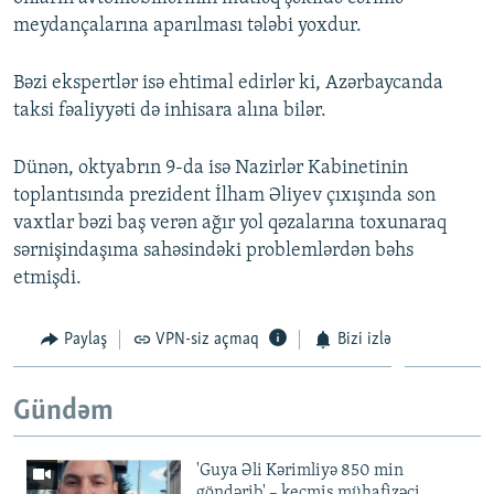
meydançalarına aparılması tələbi yoxdur.
Bəzi ekspertlər isə ehtimal edirlər ki, Azərbaycanda
taksi fəaliyyəti də inhisara alına bilər.
Dünən, oktyabrın 9-da isə Nazirlər Kabinetinin
toplantısında prezident İlham Əliyev çıxışında son
vaxtlar bəzi baş verən ağır yol qəzalarına toxunaraq
sərnişindaşıma sahəsindəki problemlərdən bəhs
etmişdi.
Paylaş
VPN-siz açmaq
Bizi izlə
Gündəm
'Guya Əli Kərimliyə 850 min
göndərib' – keçmiş mühafizəçi