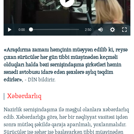
0:00
2:50
«Araşdırma zamanı həmçinin müəyyən edilib ki, reysə
çıxan sürücülər hər gün tibbi müayinədən keçməli
olduqları halda bəzi sərnişindaşıma şirkətləri həmin
sənədi avtobusu idarə edən şəxslərə aylıq təqdim
edirlər»
, - DİN bildirir.
Xəbərdarlıq
Nazirlik sərnişindaşıma ilə məşğul olanlara xəbərdarlıq
edib. Xəbərdarlığa görə, hər bir nəqliyyat vasitəsi işdən
sonra mütləq şəkildə qaraja aparılmalı, yoxlanmalıdır.
Sürücülər isə səhər işə başlayarkən tibbi müayinədən