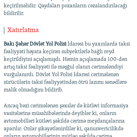
keçirilməlidir. Qaydaları pozanların cəzalandırılacağı
bildirilir.
Xatırlatma
Bakı Şəhər Dövlət Yol Polisi
İdarəsi bu yaxınlarda taksi
fəaliyyəti həyata keçirən subyektlərlə bağlı reyd
keçirildiyini açıqlamışdı. Həmin açıqlamada 100-dən
artıq taksi fəaliyyəti ilə məşğul olanın cərimələndiyi
vurğulanırdı. Dövlət Yol Polisi İdarəsi cərimələnən
sürücülərin taksi fəaliyyətindən ötrü lazımı sənədlərə
malik olmadığını bildirib.
Ancaq bəzi cərimələnən şəxslər də kütləvi informasiya
vasitələrinə müsahibələrində deyiblər ki, onların
avtomobilləri kütləvi şəkildə cərimə meydançalarına
aparılır. Onlar şikayətlənirdilər ki, qanunvericilikdə
onların avtomobillərinin mütləq şəkildə cərimə