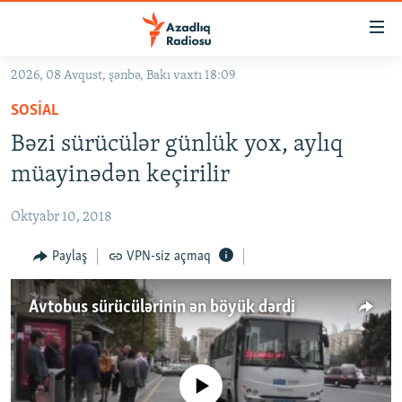
Keçid
linkləri
Əsas
2026, 08 Avqust, şənbə, Bakı vaxtı 18:09
məzmuna
GÜNDƏM
SOSIAL
qayıt
#İZAHLA
Əsas
Bəzi sürücülər günlük yox, aylıq
KORRUPSIOMETR
naviqasiyaya
müayinədən keçirilir
qayıt
#ƏSLINDƏ
Axtarışa
Oktyabr 10, 2018
FƏRQƏ BAX
keç
QANUNI DOĞRU
Paylaş
VPN-siz açmaq
ARAŞDIRMA
Avtobus sürücülərinin ən böyük dərdi
MULTIMEDIA
RADIO ARXIV
VIDEO
HAQQIMIZDA
No media source currently available
FOTOQALEREYA
OXU ZALI