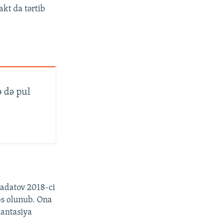
kt da tərtib
ə də pul
dadatov 2018-ci
bs olunub. Ona
lantasiya