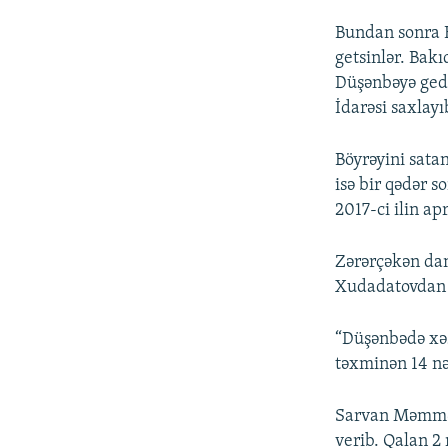
Bundan sonra B
getsinlər. Bak
Düşənbəyə gedə
İdarəsi saxlayı
Böyrəyini sata
isə bir qədər s
2017-ci ilin a
Zərərçəkən dan
Xudadatovdan h
“Düşənbədə xəs
təxminən 14 nə
Sarvan Məmməd
verib. Qalan 2