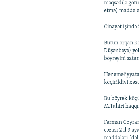
məqsədilə götü
etmə) maddələri
Cinayət işində 
Bütün orqan k
Düşənbəyə) yol,
böyrəyini sata
Hər əməliyyata
keçirildiyi xəs
Bu böyrək köçü
M.Tahiri haqqın
Fərman Ceyranl
cəzası 2 il 3 
maddələri (dəl