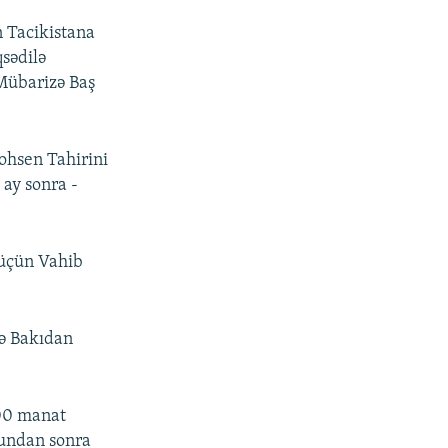
n Tacikistana
sədilə
 Mübarizə Baş
ohsen Tahirini
 ay sonra -
 üçün Vahib
rə Bakıdan
00 manat
Bundan sonra