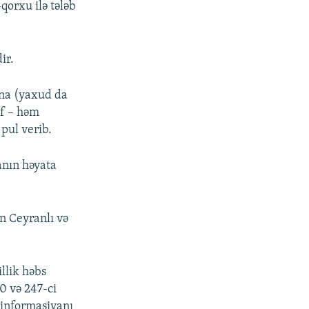
qorxu ilə tələb
ir.
ana (yaxud da
əf – həm
pul verib.
anın həyata
n Ceyranlı və
llik həbs
0 və 247-ci
 informasiyanı