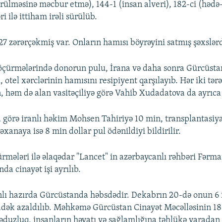
rülməsinə məcbur etmə), 144-1 (insan alveri), 182-ci (hədə-
 ilə ittiham irəli sürülüb.
27 zərərçəkmiş var. Onların hamısı böyrəyini satmış şəxslərd
öçürmələrində donorun pulu, İrana və daha sonra Gürcüst
 otel xərclərinin hamısını resipiyent qarşılayıb. Hər iki tər
n, həm də alan vasitəçiliyə görə Vahib Xudadatova da ayrıca 
 görə iranlı həkim Mohsen Tahiriyə 10 min, transplantasiy
təxanaya isə 8 min dollar pul ödənildiyi bildirilir.
rmələri ilə əlaqədar "Lancet" in azərbaycanlı rəhbəri Fərma
da cinayət işi ayrılıb.
ı hazırda Gürcüstanda həbsdədir. Dekabrın 20-də onun 6 i
ayadək azaldılıb. Məhkəmə Gürcüstan Cinayət Məcəlləsinin 18
əduzluq, insanların həyatı və sağlamlığına təhlükə yaradan