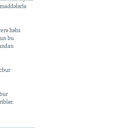
n maddələrlə
yerə həbs
hın bu
rından
əcbur
cbur
iblər.