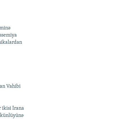
 minə
assemiya
inikalardan
nan Vahibi
ikisi İrana
mkünlüyünə