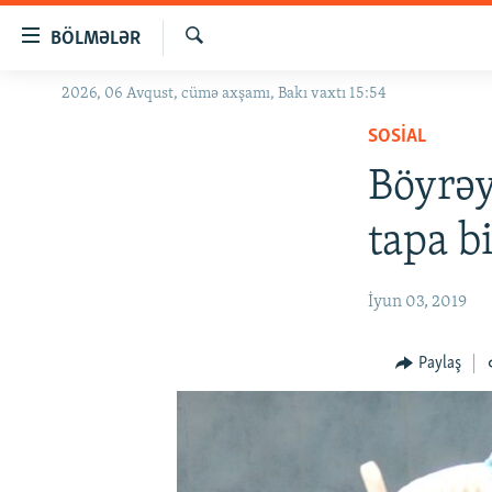
Keçid
BÖLMƏLƏR
linkləri
Axtar
Əsas
2026, 06 Avqust, cümə axşamı, Bakı vaxtı 15:54
GÜNDƏM
məzmuna
SOSIAL
#İZAHLA
qayıt
Əsas
Böyrəy
KORRUPSIOMETR
naviqasiyaya
#ƏSLINDƏ
qayıt
tapa b
Axtarışa
FƏRQƏ BAX
keç
QANUNI DOĞRU
İyun 03, 2019
ARAŞDIRMA
Paylaş
MULTIMEDIA
RADIO ARXIV
VIDEO
HAQQIMIZDA
FOTOQALEREYA
OXU ZALI