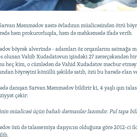
arvan Məmmədov xəstə övladının müalicəsindən ötrü böyrə
arədə həm prokurorluqda, həm də məhkəmədə ifadə verib.
ov böyrək alverində - adamları öz orqanlarını satmağa 
s olunan Vahib Xudadatovun işindəki 27 zərərçəkəndən bir
onu heç kim, o cümlədən də Vahid Xudadatov məcbur etməyi
undan böyrəyini könüllü şəkildə satıb, özü bu barədə elan v
rədə danışan Sarvan Məmmədov bildirir ki, 4 yaşlı qızı tala
ziyyət çəkir:
inin müalicəsi üçün bahalı dərmanlar lazımdır. Pul tapa bil
v özü də talassemiya daşıyıcısı olduğuna görə 2012-ci ild
ilib.