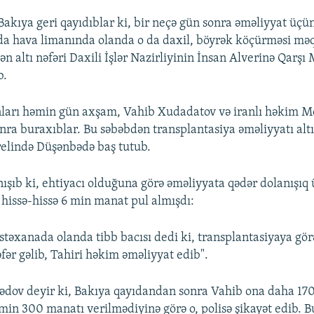
akıya geri qayıdıblar ki, bir neçə gün sonra əməliyyat üçü
ıda hava limanında olanda o da daxil, böyrək köçürməsi məq
n altı nəfəri Daxili İşlər Nazirliyinin İnsan Alverinə Qarşı
b.
nları həmin gün axşam, Vahib Xudadatov və iranlı həkim M
onra buraxıblar. Bu səbəbdən transplantasiya əməliyyatı altı
prelində Düşənbədə baş tutub.
ışıb ki, ehtiyacı olduğuna görə əməliyyata qədər dolanışıq
issə-hissə 6 min manat pul almışdı:
təxanada olanda tibb bacısı dedi ki, transplantasiyaya gö
fər gəlib, Tahiri həkim əməliyyat edib".
ov deyir ki, Bakıya qayıdandan sonra Vahib ona daha 17
 min 300 manatı verilmədiyinə görə o, polisə şikayət edib. 