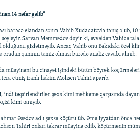
nən 14 nəfər gəlib”
ası barədə elandan sonra Vahib Xudadatovla tanış olub, 10
nı söyləyir. Sarvan Məmmədov deyir ki, əvvəldən Vahibə tal
əlil olduğunu gizlətməyib. Ancaq Vahib onu Bakıdakı özəl kl
və oradan qanının təmiz olması barədə analiz cavabı alınıb.
a müayinəni bu cinayət işindəki bütün böyrək köçürmələri
ı icra etmiş iranlı həkim Mohsen Tahiri aparıb.
i, indi təqsirləndirilən şəxs kimi məhkəmə qarşısında daya
isi kimi tanıyıb.
ahmar Əsədov adlı şəxsə köçürülüb. Əməliyyatdan öncə hər 
Mohsen Tahiri onları təkrar müayinə edib, köçürmənin mü