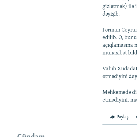
gizlətmək) ilə 
dəyişib.
Fərman Ceyranlı
edilib. O, bunu
açıqlamasına 
münasibət bildi
Vahib Xudadato
etmədiyini dey
Məhkəmədə dind
etmədiyini, ma
Paylaş