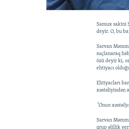
Samux sakini S
deyir. O, bu b
Sarvan Məmməd
suçlanaraq həb
özü deyir ki, 
ehtiyacı olduğ
Ehtiyacları ba
xəstəliyindən ə
"Onun xəstəliy
Sarvan Məmmədo
qrup əlillik ver