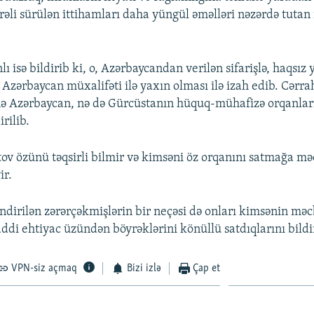
irəli sürülən ittihamları daha yüngül əməlləri nəzərdə tuta
 isə bildirib ki, o, Azərbaycandan verilən sifarişlə, haqsız 
 Azərbaycan müxalifəti ilə yaxın olması ilə izah edib. Cərra
nə Azərbaycan, nə də Gürcüstanın hüquq-mühafizə orqanla
rilib.
v özünü təqsirli bilmir və kimsəni öz orqanını satmağa m
ir.
irilən zərərçəkmişlərin bir neçəsi də onları kimsənin mə
ddi ehtiyac üzündən böyrəklərini könüllü satdıqlarını bildir
VPN-siz açmaq
Bizi izlə
Çap et