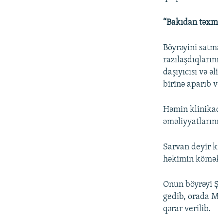
“Bakıdan təxmi
Böyrəyini satm
razılaşdıqları
daşıyıcısı və 
birinə aparıb 
Həmin klinikad
əməliyyatların
Sarvan deyir k
həkimin köməkç
Onun böyrəyi Ş
gedib, orada 
qərar verilib.