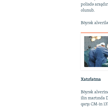
polisdə araşdı
olunub.
Böyrək alveril
Xatırlatma
Böyrək alverin
ilin martında 
qarşı CM-in 13