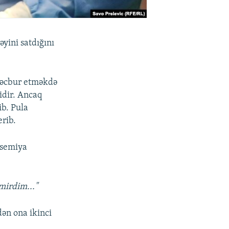
yini satdığını
məcbur etməkdə
idir. Ancaq
b. Pula
erib.
ssemiya
mirdim..."
ən ona ikinci