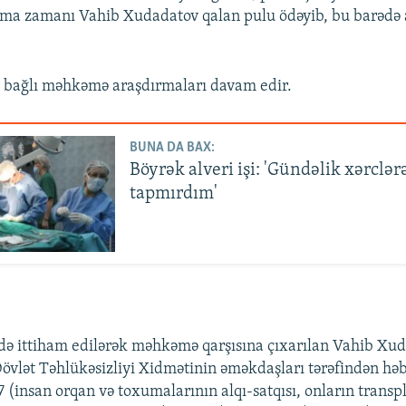
rma zamanı Vahib Xudadatov qalan pulu ödəyib, bu barədə a
ə bağlı məhkəmə araşdırmaları davam edir.
BUNA DA BAX:
Böyrək alveri işi: 'Gündəlik xərclər
tapmırdım'
də ittiham edilərək məhkəmə qarşısına çıxarılan Vahib Xu
Dövlət Təhlükəsizliyi Xidmətinin əməkdaşları tərəfindən hə
7 (insan orqan və toxumalarının alqı-satqısı, onların transp