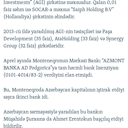
Investments” (AGİ) şirkətinə məxsusdur. Qalan 0,01
faiz səhm isə SOCAR-a məxsus “Saiph Holding B.V”
(Hollandiya) şirkətinin əlindədir.
2013-cü ildə yaradılmış AGI-nin təsisçiləri isə Paşa
Development (35 faiz), AtaHolding (33 faiz) və Synergy
Group (32 faiz) şirkətləridir.
Aprel ayında Monteneqronun Mərkəzi Bankı “AZMONT
BANKA AD Podgorica”ya tam həcmli bank lisenziyası
(0101-4014/83-2) verdiyini elan etmişdi.
Bu, Monteneqroda Azərbaycan kapitalının iştirak etdiyi
sayca ikinci bank idi.
Azərbaycan sərmayəsiylə yaradılan bu bankın
Müşahidə Şurasına da Ahmet Erentokun başçılıq etdiyi
bildirilir.