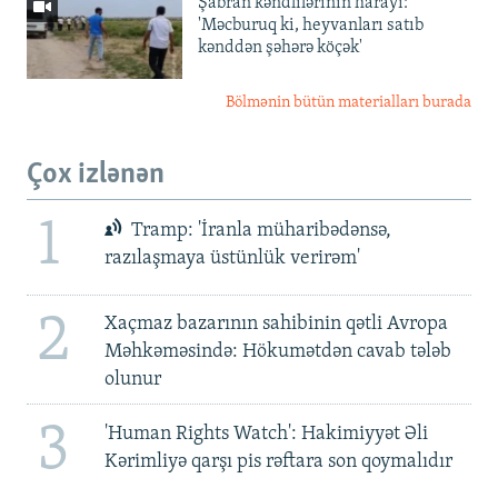
Şabran kəndlilərinin harayı:
'Məcburuq ki, heyvanları satıb
kənddən şəhərə köçək'
Bölmənin bütün materialları burada
Çox izlənən
1
Tramp: 'İranla müharibədənsə,
razılaşmaya üstünlük verirəm'
2
Xaçmaz bazarının sahibinin qətli Avropa
Məhkəməsində: Hökumətdən cavab tələb
olunur
3
'Human Rights Watch': Hakimiyyət Əli
Kərimliyə qarşı pis rəftara son qoymalıdır