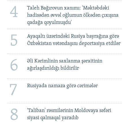
4
Taleh Bağırovun xanımı: 'Məktəbdəki
hadisədən əvvəl oğlumun ölkədən çıxışına
qadağa qoyulmuşdu'
5
Ayaqaltı üzərindəki Rusiya bayrağına görə
Özbəkistan vətəndaşını deportasiya etdilər
6
Əli Kərimlinin saxlanma şəraitinin
ağırlaşdırıldığı bildirilir
7
Rusiyada namaza görə cərimələr
8
'Taliban' rəsmilərinin Moldovaya səfəri
siyasi qalmaqal yaradıb