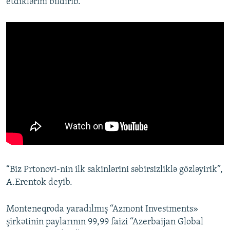
etdiklərini bildirib.
“Biz Prtonovi-nin ilk sakinlərini səbirsizliklə gözləyirik”,
A.Erentok deyib.
Monteneqroda yaradılmış “Azmont Investments»
şirkətinin paylarının 99,99 faizi “Azerbaijan Global