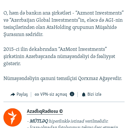
O, həm də bankın ana şirkətləri - “Azmont Investments”
və “Azerbaijan Global Investments”in, eləcə də AGI-nin
təsisçilərindən olan AtaHolding qrupunun Müşahidə
Şurasının sədridir.
2015-ci ilin dekabrından “AzMont İnvestments”
şirkətinin Azərbaycanda nümayəndəliyi də fəaliyyət
göstərir.
Nümayəndəliyin qanuni təmsilçisi Qorxmaz Ağayevdir.
Paylaş
VPN-siz açmaq
Bizi izlə
AzadlıqRadiosu ©
-
MÜTLƏQ
hiperlinklə istinad verilməlidir.
- İcazə olmadan fotolarımızı təkrar dərc etməyin.