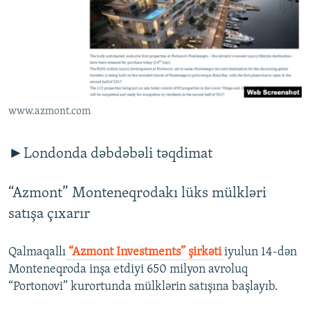
İNFOQRAFIKA
AZƏRBAYCAN ƏDƏBIYYATI KITABXANASI
MISSIYAMIZ
BIZI IZLƏ
KARIKATURA
İSLAM VƏ DEMOKRATIYA
PEŞƏ ETIKASI VƏ JURNALISTIKA STANDARTLARIMIZ
İZ - MƏDƏNIYYƏT PROQRAMI
MATERIALLARIMIZDAN ISTIFADƏ
AZADLIQRADIOSU MOBIL TELEFONUNUZDA
RFE/RL-in bütün saytları
www.azmont.com
BIZIMLƏ ƏLAQƏ
XƏBƏR BÜLLETENLƏRIMIZ
►Londonda dəbdəbəli təqdimat
“Azmont” Monteneqrodakı lüks mülkləri
satışa çıxarır
Qalmaqallı
“Azmont Investments” şirkəti
iyulun 14-dən
Monteneqroda inşa etdiyi 650 milyon avroluq
“Portonovi” kurortunda mülklərin satışına başlayıb.