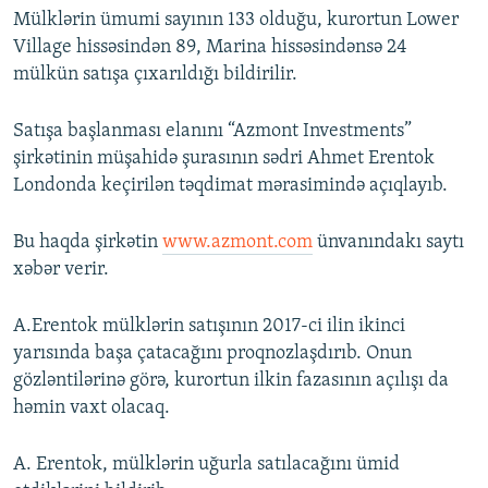
Mülklərin ümumi sayının 133 olduğu, kurortun Lower
Village hissəsindən 89, Marina hissəsindənsə 24
mülkün satışa çıxarıldığı bildirilir.
Satışa başlanması elanını “Azmont Investments”
şirkətinin müşahidə şurasının sədri Ahmet Erentok
Londonda keçirilən təqdimat mərasimində açıqlayıb.
Bu haqda şirkətin
www.azmont.com
ünvanındakı saytı
xəbər verir.
A.Erentok mülklərin satışının 2017-ci ilin ikinci
yarısında başa çatacağını proqnozlaşdırıb. Onun
gözləntilərinə görə, kurortun ilkin fazasının açılışı da
həmin vaxt olacaq.
A. Erentok, mülklərin uğurla satılacağını ümid