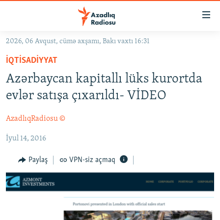
Keçid
linkləri
Əsas
2026, 06 Avqust, cümə axşamı, Bakı vaxtı 16:31
məzmuna
GÜNDƏM
İQTISADIYYAT
qayıt
#İZAHLA
Əsas
Azərbaycan kapitallı lüks kurortda
KORRUPSIOMETR
naviqasiyaya
evlər satışa çıxarıldı- VİDEO
qayıt
#ƏSLINDƏ
Axtarışa
AzadlıqRadiosu ©
FƏRQƏ BAX
keç
İyul 14, 2016
QANUNI DOĞRU
ARAŞDIRMA
Paylaş
VPN-siz açmaq
MULTIMEDIA
RADIO ARXIV
VIDEO
HAQQIMIZDA
FOTOQALEREYA
OXU ZALI