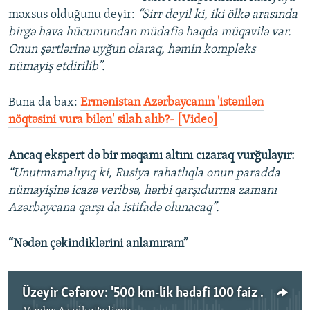
məxsus olduğunu deyir:
“Sirr deyil ki, iki ölkə arasında
birgə hava hücumundan müdafiə haqda müqavilə var.
Onun şərtlərinə uyğun olaraq, həmin kompleks
nümayiş etdirilib”.
Buna da bax:​
Ermənistan Azərbaycanın 'istənilən
nöqtəsini vura bilən' silah alıb?- [Video]
Ancaq ekspert də bir məqamı altını cızaraq vurğulayır:
“Unutmamalıyıq ki, Rusiya rahatlıqla onun paradda
nümayişinə icazə veribsə, hərbi qarşıdurma zamanı
Azərbaycana qarşı da istifadə olunacaq”.
“Nədən çəkindiklərini anlamıram”
Üzeyir Cəfərov: '500 km-lik hədəfi 100 faiz dəqiqliklə vuran “İskander-M”-in Ermənistana nə zaman verilməsi ilə bağlı izahat verilməlidir'