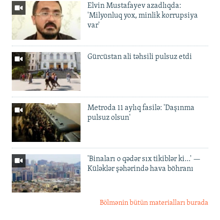
Elvin Mustafayev azadlıqda:
'Milyonluq yox, minlik korrupsiya
var'
Gürcüstan ali təhsili pulsuz etdi
Metroda 11 aylıq fasilə: 'Daşınma
pulsuz olsun'
'Binaları o qədər sıx tikiblər ki...' —
Küləklər şəhərində hava böhranı
Bölmənin bütün materialları burada