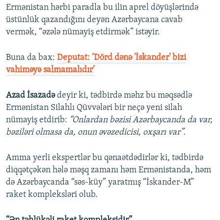
Ermənistan hərbi paradla bu ilin aprel döyüşlərində
üstünlük qazandığını deyən Azərbaycana cavab
vermək, “əzələ nümayiş etdirmək” istəyir.
Buna da bax:​
Deputat: ‘Dörd dənə 'İskander' bizi
vahiməyə salmamalıdır’
Azad İsazadə
deyir ki, tədbirdə məhz bu məqsədlə
Ermənistan Silahlı Qüvvələri bir neçə yeni silah
nümayiş etdirib:
“Onlardan bəzisi Azərbaycanda da var,
bəziləri olmasa da, onun əvəzedicisi, oxşarı var”.
Amma yerli ekspertlər bu qənaətdədirlər ki, tədbirdə
diqqətçəkən hələ məşq zamanı həm Ermənistanda, həm
də Azərbaycanda “səs-küy” yaratmış “İskander-M”
raket kompleksləri olub.