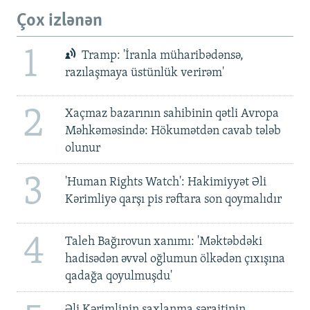
Çox izlənən
1
Tramp: 'İranla müharibədənsə,
razılaşmaya üstünlük verirəm'
2
Xaçmaz bazarının sahibinin qətli Avropa
Məhkəməsində: Hökumətdən cavab tələb
olunur
3
'Human Rights Watch': Hakimiyyət Əli
Kərimliyə qarşı pis rəftara son qoymalıdır
4
Taleh Bağırovun xanımı: 'Məktəbdəki
hadisədən əvvəl oğlumun ölkədən çıxışına
qadağa qoyulmuşdu'
Əli Kərimlinin saxlanma şəraitinin