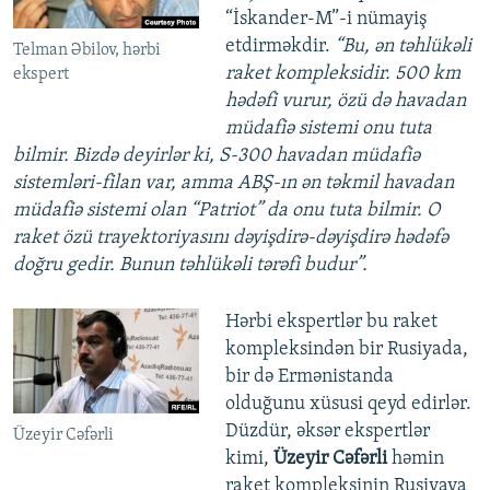
“İskander-M”-i nümayiş
etdirməkdir.
“Bu, ən təhlükəli
Telman Əbilov, hərbi
raket kompleksidir. 500 km
ekspert
hədəfi vurur, özü də havadan
müdafiə sistemi onu tuta
bilmir. Bizdə deyirlər ki, S-300 havadan müdafiə
sistemləri-filan var, amma ABŞ-ın ən təkmil havadan
müdafiə sistemi olan “Patriot” da onu tuta bilmir. O
raket özü trayektoriyasını dəyişdirə-dəyişdirə hədəfə
doğru gedir. Bunun təhlükəli tərəfi budur”.
Hərbi ekspertlər bu raket
kompleksindən bir Rusiyada,
bir də Ermənistanda
olduğunu xüsusi qeyd edirlər.
Düzdür, əksər ekspertlər
Üzeyir Cəfərli
kimi,
Üzeyir Cəfərli
həmin
raket kompleksinin Rusiyaya