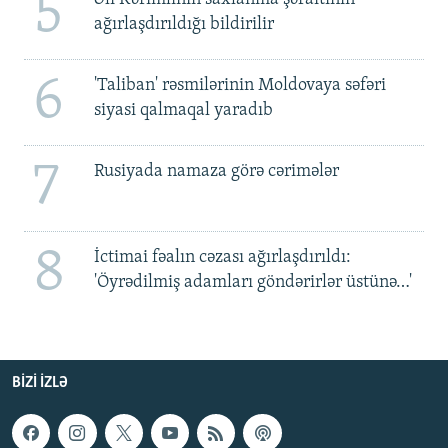
5
ağırlaşdırıldığı bildirilir
6
'Taliban' rəsmilərinin Moldovaya səfəri
siyasi qalmaqal yaradıb
7
Rusiyada namaza görə cərimələr
8
İctimai fəalın cəzası ağırlaşdırıldı:
'Öyrədilmiş adamları göndərirlər üstünə…'
BIZI IZLƏ