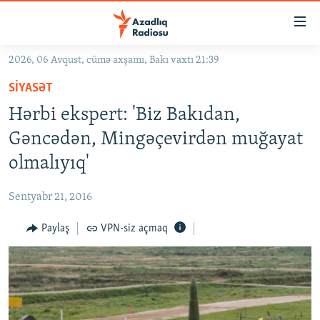
Keçid
linkləri
Əsas
2026, 06 Avqust, cümə axşamı, Bakı vaxtı 21:39
məzmuna
GÜNDƏM
SIYASƏT
qayıt
#İZAHLA
Əsas
Hərbi ekspert: 'Biz Bakıdan,
KORRUPSIOMETR
naviqasiyaya
Gəncədən, Mingəçevirdən muğayat
qayıt
#ƏSLINDƏ
olmalıyıq'
Axtarışa
FƏRQƏ BAX
keç
Sentyabr 21, 2016
QANUNI DOĞRU
Paylaş
VPN-siz açmaq
ARAŞDIRMA
MULTIMEDIA
RADIO ARXIV
VIDEO
HAQQIMIZDA
FOTOQALEREYA
OXU ZALI