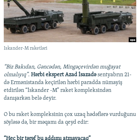
İNFOQRAFIKA
AZƏRBAYCAN ƏDƏBIYYATI KITABXANASI
MISSIYAMIZ
BIZI IZLƏ
KARIKATURA
İSLAM VƏ DEMOKRATIYA
PEŞƏ ETIKASI VƏ JURNALISTIKA STANDARTLARIMIZ
İZ - MƏDƏNIYYƏT PROQRAMI
MATERIALLARIMIZDAN ISTIFADƏ
AZADLIQRADIOSU MOBIL TELEFONUNUZDA
RFE/RL-in bütün saytları
Iskander-M raketləri
BIZIMLƏ ƏLAQƏ
XƏBƏR BÜLLETENLƏRIMIZ
“Biz Bakıdan, Gəncədən, Mingəçevirdən muğayat
olmalıyıq”
.
Hərbi ekspert Azad İsazadə
sentyabrın 21-
də Ermənistanda keçirilən hərbi paradda nümayiş
etdirilən “İskander -M” raket kompleksindən
danışarkən belə deyir.
O bu raket kompleksinin çox uzaq hədəflərə vurduğunu
söyləsə də, bir məqamı da qeyd edir:
“Heç bir tərəf bu addımı atmayacaq”