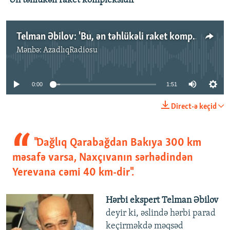
“Ən təhlükəli raket kompleksidir”
Telman Əbilov: 'Bu, ən təhlükəli raket kompleksidir. 500 km hədəfi vurur, özü də havadan müdafiə sistemi onu tuta bilmir'
Mənbə:
AzadlıqRadiosu
No media source currently available
0:00
1:51
Direct-ə keçid
"Dağlıq Qarabağdan Bakıya 300 km
məsafə varsa, Naxçıvanın sərhədindən
Yerevana cəmi 40 km-dir".
Hərbi ekspert Telman Əbilov
deyir ki, əslində hərbi parad
keçirməkdə məqsəd