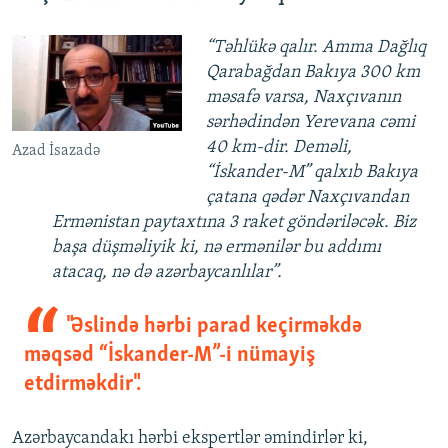
“Təhlükə qalır. Amma Dağlıq
Qarabağdan Bakıya 300 km
məsafə varsa, Naxçıvanın
sərhədindən Yerevana cəmi
40 km-dir. Deməli,
Azad İsazadə
“İskander-M” qalxıb Bakıya
çatana qədər Naxçıvandan
Ermənistan paytaxtına 3 raket göndəriləcək. Biz
başa düşməliyik ki, nə ermənilər bu addımı
atacaq, nə də azərbaycanlılar”.
"Əslində hərbi parad keçirməkdə
məqsəd “İskander-M”-i nümayiş
etdirməkdir".
Azərbaycandakı hərbi ekspertlər əmindirlər ki,