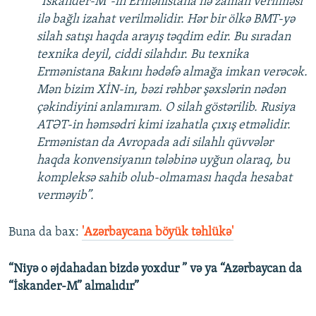
“İskander-M”-in Ermənistana nə zaman verilməsi
ilə bağlı izahat verilməlidir. Hər bir ölkə BMT-yə
silah satışı haqda arayış təqdim edir. Bu sıradan
texnika deyil, ciddi silahdır. Bu texnika
Ermənistana Bakını hədəfə almağa imkan verəcək.
Mən bizim XİN-in, bəzi rəhbər şəxslərin nədən
çəkindiyini anlamıram. O silah göstərilib. Rusiya
ATƏT-in həmsədri kimi izahatla çıxış etməlidir.
Ermənistan da Avropada adi silahlı qüvvələr
haqda konvensiyanın tələbinə uyğun olaraq, bu
kompleksə sahib olub-olmaması haqda hesabat
verməyib”.
Buna da bax:​
'Azərbaycana böyük təhlükə'
“Niyə o əjdahadan bizdə yoxdur ” və ya “Azərbaycan da
“İskander-M” almalıdır”