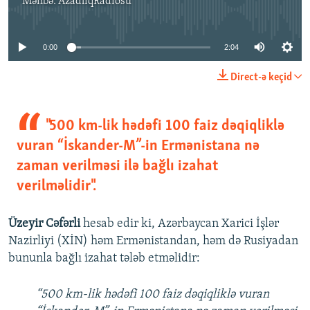
Mənbə:
AzadlıqRadiosu
No media source currently available
0:00
2:04
Direct-ə keçid
"500 km-lik hədəfi 100 faiz dəqiqliklə
vuran “İskander-M”-in Ermənistana nə
zaman verilməsi ilə bağlı izahat
verilməlidir".
Üzeyir Cəfərli
hesab edir ki, Azərbaycan Xarici İşlər
Nazirliyi (XİN) həm Ermənistandan, həm də Rusiyadan
bununla bağlı izahat tələb etməlidir:
“500 km-lik hədəfi 100 faiz dəqiqliklə vuran