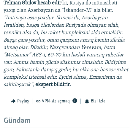
Telman Əbilov hesab edir
ki, Rusiya ilə münasibəti
yaxşı olan Azərbaycan da “İskander-M” ala bilər.
“İmtinaya əsas yoxdur. İkincisi də, Azərbaycan
İsraildən, başqa ölkələrdən Rusiyada olmayan silah,
texnika alsa da, bu raket kompleksini əldə etməlidir.
Başqa çarə yoxdur, onun qarşısını ancaq həmin silahla
almaq olar. Düzdür, Naxçıvandan Yerevanı, hətta
“Metsamor” AES-i, 60-70 km hədəfi vuracaq raketlər
var. Amma həmin gücdə silahımız olmalıdır. Bildiyimə
görə, Pakistanla danışıq gedir, bu ölkə ona bənzər raket
kompleksi istehsal edir. Eynisi alınsa, Ermənistan da
sakitləşəcək”
,
ekspert bildirir.
Paylaş
VPN-siz açmaq
Bizi izlə
Gündəm