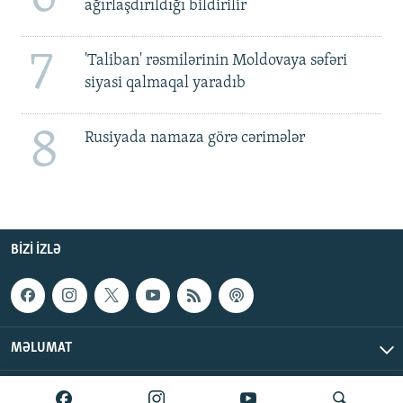
ağırlaşdırıldığı bildirilir
7
'Taliban' rəsmilərinin Moldovaya səfəri
siyasi qalmaqal yaradıb
8
Rusiyada namaza görə cərimələr
BIZI IZLƏ
MƏLUMAT
AzadlıqRadiosu © 2026 Inc. | Bütün hüquqlar qorunur