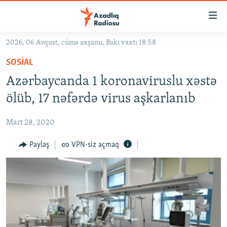
Keçid
linkləri
Əsas
2026, 06 Avqust, cümə axşamı, Bakı vaxtı 18:58
məzmuna
GÜNDƏM
SOSIAL
qayıt
#İZAHLA
Əsas
Azərbaycanda 1 koronaviruslu xəstə
KORRUPSIOMETR
naviqasiyaya
ölüb, 17 nəfərdə virus aşkarlanıb
qayıt
#ƏSLINDƏ
Axtarışa
Mart 28, 2020
FƏRQƏ BAX
keç
QANUNI DOĞRU
Paylaş
VPN-siz açmaq
ARAŞDIRMA
MULTIMEDIA
RADIO ARXIV
VIDEO
HAQQIMIZDA
FOTOQALEREYA
OXU ZALI