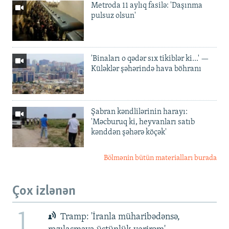
Metroda 11 aylıq fasilə: 'Daşınma
pulsuz olsun'
'Binaları o qədər sıx tikiblər ki...' —
Küləklər şəhərində hava böhranı
Şabran kəndlilərinin harayı:
'Məcburuq ki, heyvanları satıb
kənddən şəhərə köçək'
Bölmənin bütün materialları burada
Çox izlənən
1
Tramp: 'İranla müharibədənsə,