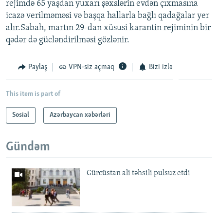
rejimdə 65 yaşdan yuxarı şəxslərin evdən çıxmasına
icazə verilməməsi və başqa hallarla bağlı qadağalar yer
alır.Sabah, martın 29-dan xüsusi karantin rejiminin bir
qədər də gücləndirilməsi gözlənir.
Paylaş
VPN-siz açmaq
Bizi izlə
This item is part of
Sosial
Azərbaycan xəbərləri
Gündəm
Gürcüstan ali təhsili pulsuz etdi