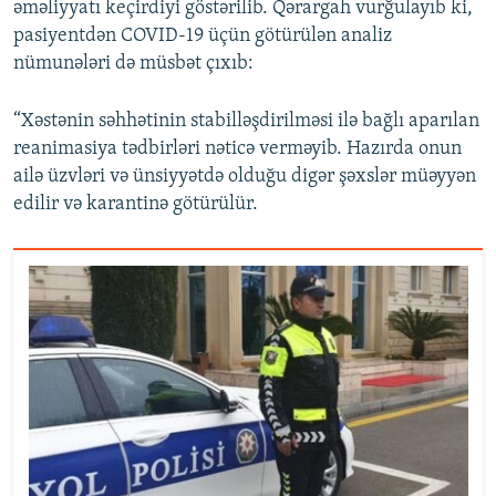
əməliyyatı keçirdiyi göstərilib. Qərargah vurğulayıb ki,
pasiyentdən COVID-19 üçün götürülən analiz
nümunələri də müsbət çıxıb:
“Xəstənin səhhətinin stabilləşdirilməsi ilə bağlı aparılan
reanimasiya tədbirləri nəticə verməyib. Hazırda onun
ailə üzvləri və ünsiyyətdə olduğu digər şəxslər müəyyən
edilir və karantinə götürülür.