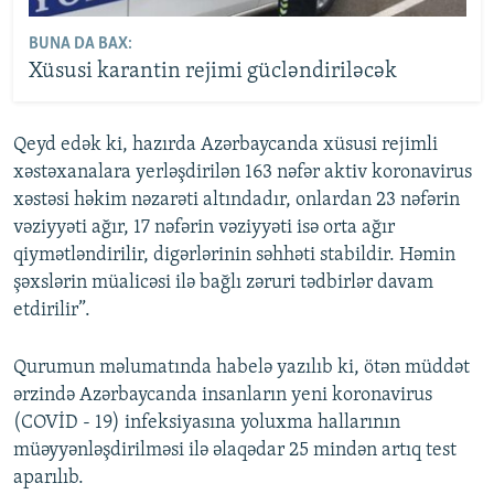
BUNA DA BAX:
Xüsusi karantin rejimi gücləndiriləcək
Qeyd edək ki, hazırda Azərbaycanda xüsusi rejimli
xəstəxanalara yerləşdirilən 163 nəfər aktiv koronavirus
xəstəsi həkim nəzarəti altındadır, onlardan 23 nəfərin
vəziyyəti ağır, 17 nəfərin vəziyyəti isə orta ağır
qiymətləndirilir, digərlərinin səhhəti stabildir. Həmin
şəxslərin müalicəsi ilə bağlı zəruri tədbirlər davam
etdirilir”.
Qurumun məlumatında habelə yazılıb ki, ötən müddət
ərzində Azərbaycanda insanların yeni koronavirus
(COVİD - 19) infeksiyasına yoluxma hallarının
müəyyənləşdirilməsi ilə əlaqədar 25 mindən artıq test
aparılıb.