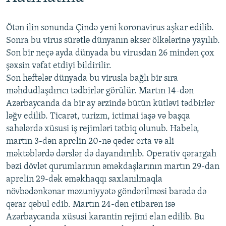
Ötən ilin sonunda Çində yeni koronavirus aşkar edilib.
Sonra bu virus sürətlə dünyanın əksər ölkələrinə yayılıb.
Son bir neçə ayda dünyada bu virusdan 26 mindən çox
şəxsin vəfat etdiyi bildirilir.
Son həftələr dünyada bu virusla bağlı bir sıra
məhdudlaşdırıcı tədbirlər görülür. Martın 14-dən
Azərbaycanda da bir ay ərzində bütün kütləvi tədbirlər
ləğv edilib. Ticarət, turizm, ictimai iaşə və başqa
sahələrdə xüsusi iş rejimləri tətbiq olunub. Habelə,
martın 3-dən aprelin 20-nə qədər orta və ali
məktəblərdə dərslər də dayandırılıb. Operativ qərargah
bəzi dövlət qurumlarının əməkdaşlarının martın 29-dan
aprelin 29-dək əməkhaqqı saxlanılmaqla
növbədənkənar məzuniyyətə göndərilməsi barədə də
qərar qəbul edib. Martın 24-dən etibarən isə
Azərbaycanda xüsusi karantin rejimi elan edilib. Bu