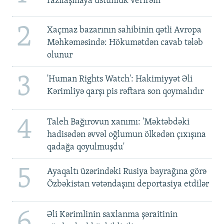
razılaşmaya üstünlük verirəm'
2
Xaçmaz bazarının sahibinin qətli Avropa
Məhkəməsində: Hökumətdən cavab tələb
olunur
3
'Human Rights Watch': Hakimiyyət Əli
Kərimliyə qarşı pis rəftara son qoymalıdır
4
Taleh Bağırovun xanımı: 'Məktəbdəki
hadisədən əvvəl oğlumun ölkədən çıxışına
qadağa qoyulmuşdu'
5
Ayaqaltı üzərindəki Rusiya bayrağına görə
Özbəkistan vətəndaşını deportasiya etdilər
6
Əli Kərimlinin saxlanma şəraitinin