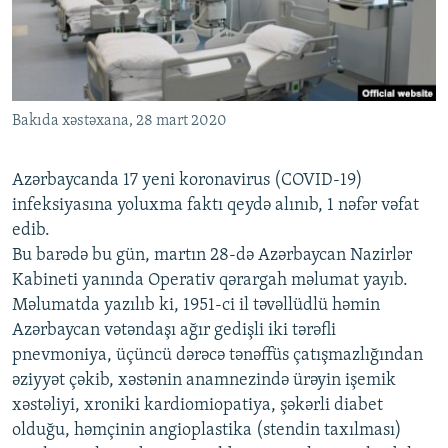
İNFOQRAFIKA
AZƏRBAYCAN ƏDƏBIYYATI KITABXANASI
MISSIYAMIZ
BIZI IZLƏ
KARIKATURA
İSLAM VƏ DEMOKRATIYA
PEŞƏ ETIKASI VƏ JURNALISTIKA STANDARTLARIMIZ
İZ - MƏDƏNIYYƏT PROQRAMI
MATERIALLARIMIZDAN ISTIFADƏ
Bakıda xəstəxana, 28 mart 2020
AZADLIQRADIOSU MOBIL TELEFONUNUZDA
RFE/RL-in bütün saytları
BIZIMLƏ ƏLAQƏ
Azərbaycanda 17 yeni koronavirus (COVID-19)
XƏBƏR BÜLLETENLƏRIMIZ
infeksiyasına yoluxma faktı qeydə alınıb, 1 nəfər vəfat
edib.
Bu barədə bu gün, martın 28-də Azərbaycan Nazirlər
Kabineti yanında Operativ qərargah məlumat yayıb.
Məlumatda yazılıb ki, 1951-ci il təvəllüdlü həmin
Azərbaycan vətəndaşı ağır gedişli iki tərəfli
pnevmoniya, üçüncü dərəcə tənəffüs çatışmazlığından
əziyyət çəkib, xəstənin anamnezində ürəyin işemik
xəstəliyi, xroniki kardiomiopatiya, şəkərli diabet
olduğu, həmçinin angioplastika (stendin taxılması)