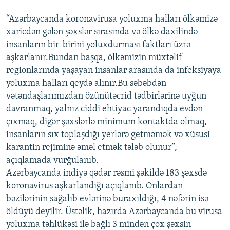
“Azərbaycanda koronavirusa yoluxma halları ölkəmizə
xaricdən gələn şəxslər sırasında və ölkə daxilində
insanların bir-birini yoluxdurması faktları üzrə
aşkarlanır.Bundan başqa, ölkəmizin müxtəlif
regionlarında yaşayan insanlar arasında da infeksiyaya
yoluxma halları qeydə alınır.Bu səbəbdən
vətəndaşlarımızdan özünütəcrid tədbirlərinə uyğun
davranmaq, yalnız ciddi ehtiyac yarandıqda evdən
çıxmaq, digər şəxslərlə minimum kontaktda olmaq,
insanların sıx toplaşdığı yerlərə getməmək və xüsusi
karantin rejiminə əməl etmək tələb olunur”,
açıqlamada vurğulanıb.
Azərbaycanda indiyə qədər rəsmi şəkildə 183 şəxsdə
koronavirus aşkarlandığı açıqlanıb. Onlardan
bəzilərinin sağalıb evlərinə buraxıldığı, 4 nəfərin isə
öldüyü deyilir. Üstəlik, hazırda Azərbaycanda bu virusa
yoluxma təhlükəsi ilə bağlı 3 mindən çox şəxsin