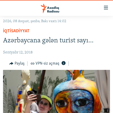
Keçid
linkləri
Əsas
2026, 08 Avqust, şənbə, Bakı vaxtı 14:02
məzmuna
GÜNDƏM
İQTISADIYYAT
qayıt
#İZAHLA
Əsas
Azərbaycana gələn turist sayı...
KORRUPSIOMETR
naviqasiyaya
qayıt
Sentyabr 12, 2018
#ƏSLINDƏ
Axtarışa
FƏRQƏ BAX
Paylaş
VPN-siz açmaq
keç
QANUNI DOĞRU
ARAŞDIRMA
MULTIMEDIA
RADIO ARXIV
VIDEO
HAQQIMIZDA
FOTOQALEREYA
OXU ZALI