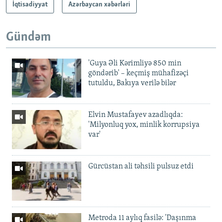
İqtisadiyyat
Azərbaycan xəbərləri
Gündəm
'Guya Əli Kərimliyə 850 min
göndərib' – keçmiş mühafizəçi
tutuldu, Bakıya verilə bilər
Elvin Mustafayev azadlıqda:
'Milyonluq yox, minlik korrupsiya
var'
Gürcüstan ali təhsili pulsuz etdi
Metroda 11 aylıq fasilə: 'Daşınma