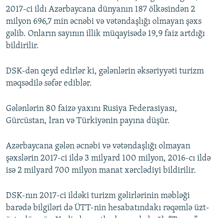
2017-ci ildı Azərbaycana dünyanın 187 ölkəsindən 2
milyon 696,7 min əcnəbi və vətəndaşlığı olmayan şəxs
gəlib. Onların sayının illik müqayisədə 19,9 faiz artdığı
bildirilir.
DSK-dən qeyd edirlər ki, gələnlərin əksəriyyəti turizm
məqsədilə səfər ediblər.
Gələnlərin 80 faizə yaxını Rusiya Federasiyası,
Gürcüstan, İran və Türkiyənin payına düşür.
Azərbaycana gələn əcnəbi və vətəndaşlığı olmayan
şəxslərin 2017-ci ildə 3 milyard 100 milyon, 2016-cı ildə
isə 2 milyard 700 milyon manat xərclədiyi bildirilir.
DSK-nın 2017-ci ildəki turizm gəlirlərinin məbləği
barədə bilgiləri də ÜTT-nin hesabatındakı rəqəmlə üzt-