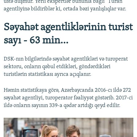
üstə düşmür. Yerli ekspertlər bununla bağlı “Turan”
agentliyinə bildiriblər ki, ortada bəzi yanlışlıqlar var.
Səyahət agentliklərinin turist
sayı - 63 min…
DSK-nın bilgilərində səyahət agentlikləri və turoperat
sektoru, onların qəbul etdikləri, göndərdikləri
turistlərin statistikası ayrıca açıqlanır.
Həmin statistikaya görə, Azərbaycanda 2016-cı ildə 272
səyahət agentliyi, turoperator fəaliyyət göstərib. 2017-ci
ildə onların sayının 339-a qədər artdığı qeyd edilir.