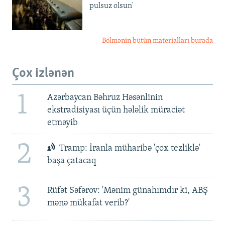
pulsuz olsun'
Bölmənin bütün materialları burada
Çox izlənən
1
Azərbaycan Bəhruz Həsənlinin
ekstradisiyası üçün hələlik müraciət
etməyib
2
Tramp: İranla müharibə 'çox tezliklə'
başa çatacaq
3
Rüfət Səfərov: 'Mənim günahımdır ki, ABŞ
mənə mükafat verib?'