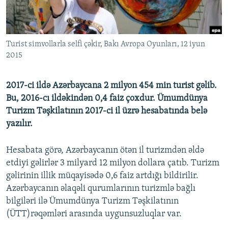
İNFOQRAFIKA
AZƏRBAYCAN ƏDƏBIYYATI KITABXANASI
MISSIYAMIZ
BIZI IZLƏ
KARIKATURA
İSLAM VƏ DEMOKRATIYA
PEŞƏ ETIKASI VƏ JURNALISTIKA STANDARTLARIMIZ
Turist simvollarla selfi çəkir, Bakı Avropa Oyunları, 12 iyun
İZ - MƏDƏNIYYƏT PROQRAMI
MATERIALLARIMIZDAN ISTIFADƏ
2015
AZADLIQRADIOSU MOBIL TELEFONUNUZDA
RFE/RL-in bütün saytları
BIZIMLƏ ƏLAQƏ
2017-ci ildə Azərbaycana 2 milyon 454 min turist gəlib.
Bu, 2016-cı ildəkindən 0,4 faiz çoxdur. Ümumdünya
XƏBƏR BÜLLETENLƏRIMIZ
Turizm Təşkilatının 2017-ci il üzrə hesabatında belə
yazılır.
Hesabata görə, Azərbaycanın ötən il turizmdən əldə
etdiyi gəlirlər 3 milyard 12 milyon dollara çatıb. Turizm
gəlirinin illik müqayisədə 0,6 faiz artdığı bildirilir.
Azərbaycanın əlaqəli qurumlarının turizmlə bağlı
bilgiləri ilə Ümumdünya Turizm Təşkilatının
(ÜTT)rəqəmləri arasında uygunsuzluqlar var.