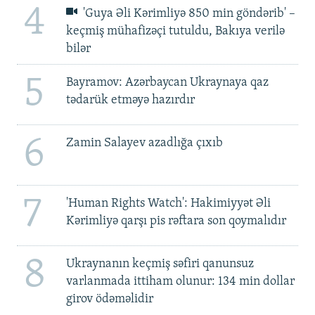
4
'Guya Əli Kərimliyə 850 min göndərib' –
keçmiş mühafizəçi tutuldu, Bakıya verilə
bilər
5
Bayramov: Azərbaycan Ukraynaya qaz
tədarük etməyə hazırdır
6
Zamin Salayev azadlığa çıxıb
7
'Human Rights Watch': Hakimiyyət Əli
Kərimliyə qarşı pis rəftara son qoymalıdır
8
Ukraynanın keçmiş səfiri qanunsuz
varlanmada ittiham olunur: 134 min dollar
girov ödəməlidir