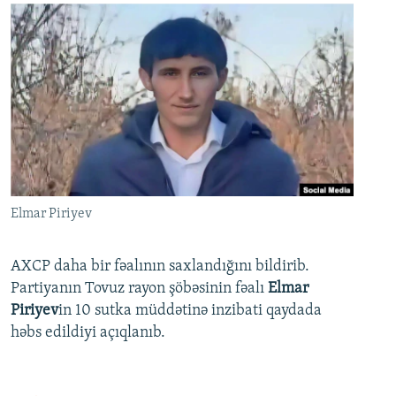
Elmar Piriyev
AXCP daha bir fəalının saxlandığını bildirib.
Partiyanın Tovuz rayon şöbəsinin fəalı
Elmar
Piriyev
in 10 sutka müddətinə inzibati qaydada
həbs edildiyi açıqlanıb.