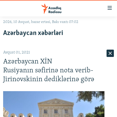
Keçid
linkləri
Əsas
2026, 10 Avqust, bazar ertəsi, Bakı vaxtı 07:02
məzmuna
GÜNDƏM
Azərbaycan xəbərləri
qayıt
#İZAHLA
Əsas
KORRUPSIOMETR
naviqasiyaya
Avqust 01, 2021
qayıt
#ƏSLINDƏ
Axtarışa
Azərbaycan XİN
FƏRQƏ BAX
keç
Rusiyanın səfirinə nota verib-
QANUNI DOĞRU
Jirinovskinin dediklərinə görə
ARAŞDIRMA
MULTIMEDIA
RADIO ARXIV
VIDEO
HAQQIMIZDA
FOTOQALEREYA
OXU ZALI