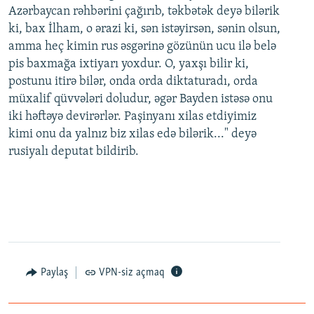
Azərbaycan rəhbərini çağırıb, təkbətək deyə bilərik
ki, bax İlham, o ərazi ki, sən istəyirsən, sənin olsun,
amma heç kimin rus əsgərinə gözünün ucu ilə belə
pis baxmağa ixtiyarı yoxdur. O, yaxşı bilir ki,
postunu itirə bilər, onda orda diktaturadı, orda
müxalif qüvvələri doludur, əgər Bayden istəsə onu
iki həftəyə devirərlər. Paşinyanı xilas etdiyimiz
kimi onu da yalnız biz xilas edə bilərik..." deyə
rusiyalı deputat bildirib.
Paylaş
VPN-siz açmaq