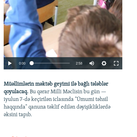
Auto
0:00
2:58
240p
Müəllimlərin məktəb geyimi ilə bağlı tələblər
360p
qoyulacaq.
Bu qərar Milli Məclisin bu gün —
480p
iyulun 7-də keçirilən iclasında "Ümumi təhsil
720p
haqqında" qanuna təklif edilən dəyişikliklərdə
əksini tapıb.
1080p