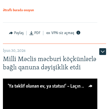
Ətraflı burada oxuyun
Paylaş
PDF
VPN-siz açmaq
İyun 30, 2026
Milli Məclis məcburi köçkünlərlə
bağlı qanuna dəyişiklik etdi
'Ya təklif olunan ev, ya status!' – Laçın köçkünü: 'Laçından başqa heç hara!'