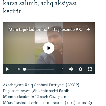
karsa salınıb, aclıq aksiyası
keçirir
'Məni təpiklədilər ki...' - Daşkəsəndə AXCP fəalının yaxınları onun həbsinə etiraz edirlər
No media source currently available
Auto
0:00
6:51
240p
Azərbaycan Xalq Cəbhəsi Partiyası (AXCP)
360p
Daşkəsən rayon şöbəsinin sədri
Sahib
480p
Auto
240p
360p
480p
Məmmədzadə
nin 10 saylı Cəzaçəkmə
720p
Müəssisəsində cərimə kamerasına (kars) salındığı
720p
1080p