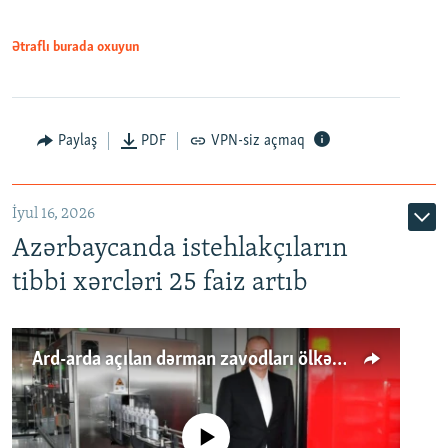
Ətraflı burada oxuyun
Paylaş
PDF
VPN-siz açmaq
İyul 16, 2026
Azərbaycanda istehlakçıların
tibbi xərcləri 25 faiz artıb
Ard-arda açılan dərman zavodları ölkənin tələbatını ödəyirmi?
No media source currently available