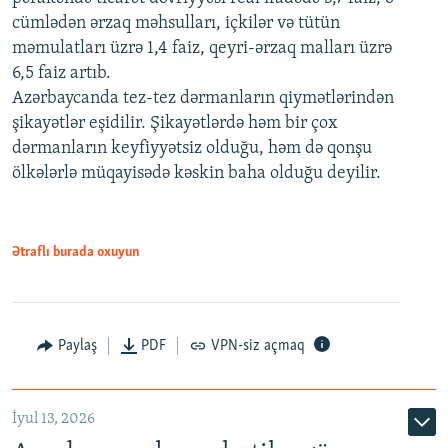
cümlədən ərzaq məhsulları, içkilər və tütün
məmulatları üzrə 1,4 faiz, qeyri-ərzaq malları üzrə
6,5 faiz artıb.
Azərbaycanda tez-tez dərmanların qiymətlərindən
şikayətlər eşidilir. Şikayətlərdə həm bir çox
dərmanların keyfiyyətsiz olduğu, həm də qonşu
ölkələrlə müqayisədə kəskin baha olduğu deyilir.
Ətraflı burada oxuyun
Paylaş
PDF
VPN-siz açmaq
İyul 13, 2026