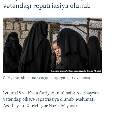
720p
1080p
vətəndaşı repatriasiya olunub
Suriyanın şimalında qaçqın düşərgəsi, arxiv fotosu
İyulun 18 və 19-da Suriyadan 16 nəfər Azərbaycan
vətəndaşı ölkəyə repatriasiya olunub. Məlumatı
Azərbaycan Xarici İşlər Nazirliyi yayıb.