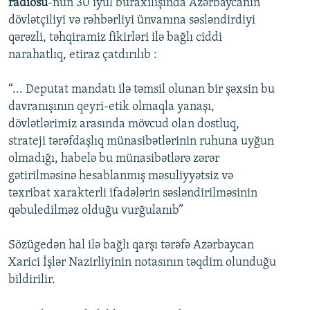
radiosu
-nun 30 iyul buraxılışında Azərbaycanın
dövlətçiliyi və rəhbərliyi ünvanına səsləndirdiyi
qərəzli, təhqiramiz fikirləri ilə bağlı ciddi
narahatlıq, etiraz çatdırılıb :
“... Deputat mandatı ilə təmsil olunan bir şəxsin bu
davranışının qeyri-etik olmaqla yanaşı,
dövlətlərimiz arasında mövcud olan dostluq,
strateji tərəfdaşlıq münasibətlərinin ruhuna uyğun
olmadığı, habelə bu münasibətlərə zərər
gətirilməsinə hesablanmış məsuliyyətsiz və
təxribat xarakterli ifadələrin səsləndirilməsinin
qəbuledilməz olduğu vurğulanıb”
Sözügedən hal ilə bağlı qarşı tərəfə Azərbaycan
Xarici İşlər Nazirliyinin notasının təqdim olunduğu
bildirilir.