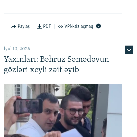
Paylaş
PDF
VPN-siz açmaq
İyul 10, 2026
Yaxınları: Bəhruz Səmədovun
gözləri xeyli zəifləyib