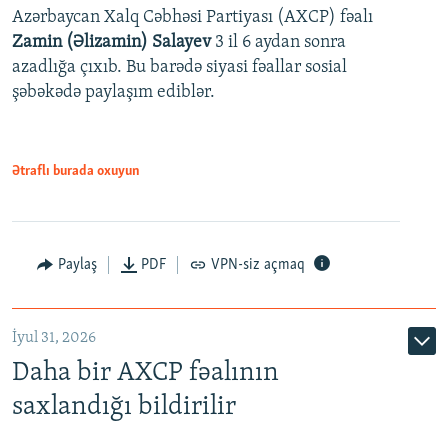
Azərbaycan Xalq Cəbhəsi Partiyası (AXCP) fəalı
Zamin (Əlizamin) Salayev
3 il 6 aydan sonra
azadlığa çıxıb. Bu barədə siyasi fəallar sosial
şəbəkədə paylaşım ediblər.
Ətraflı burada oxuyun
Paylaş
PDF
VPN-siz açmaq
İyul 31, 2026
Daha bir AXCP fəalının
saxlandığı bildirilir