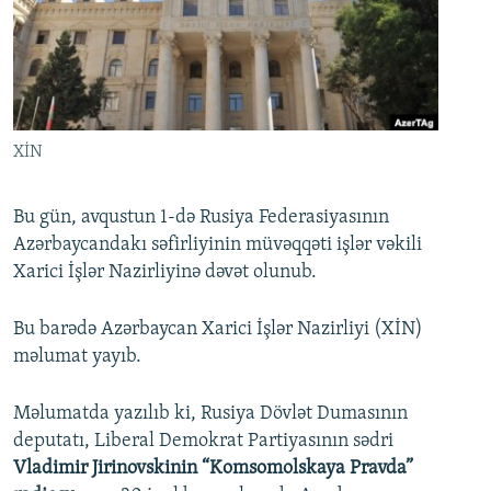
İNFOQRAFIKA
AZƏRBAYCAN ƏDƏBIYYATI KITABXANASI
MISSIYAMIZ
BIZI IZLƏ
KARIKATURA
İSLAM VƏ DEMOKRATIYA
PEŞƏ ETIKASI VƏ JURNALISTIKA STANDARTLARIMIZ
İZ - MƏDƏNIYYƏT PROQRAMI
MATERIALLARIMIZDAN ISTIFADƏ
AZADLIQRADIOSU MOBIL TELEFONUNUZDA
RFE/RL-in bütün saytları
XİN
BIZIMLƏ ƏLAQƏ
Bu gün, avqustun 1-də Rusiya Federasiyasının
XƏBƏR BÜLLETENLƏRIMIZ
Azərbaycandakı səfirliyinin müvəqqəti işlər vəkili
Xarici İşlər Nazirliyinə dəvət olunub.
Bu barədə Azərbaycan Xarici İşlər Nazirliyi (XİN)
məlumat yayıb.
Məlumatda yazılıb ki, Rusiya Dövlət Dumasının
deputatı, Liberal Demokrat Partiyasının sədri
Vladimir Jirinovskinin
“Komsomolskaya Pravda”