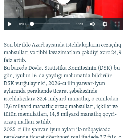
Auto
0:00
5:23
240p
Son bir ildə Azərbaycanda istehlakçıların
360p
əczaçılıq
məhsulları və tibbi ləvazimatlara çəkdiyi xərc 24,9
480p
Auto
240p
360p
480p
faiz artıb.
720p
Bu barədə Dövlət Statistika Komitəsinin (DSK) bu
720p
1080p
gün, iyulun 16-da yaydığı məlumatda bildirilir.
1080p
DSK vurğulayır ki, 2026-cı ilin yanvar-iyun
aylarında pərakəndə ticarət şəbəkəsində
istehlakçılara 32,4 milyard manatlıq, o cümlədən
17,6 milyard manatlıq ərzaq məhsulları, içkilər və
tütün məmulatları, 14,8 milyard manatlıq qeyri-
ərzaq malları satılıb.
2025-ci ilin yanvar-iyun ayları ilə müqayisədə
pərakəndə ticarət dövriyyəsi real ifadədə 3,7 faiz, o