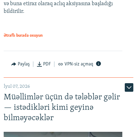
və buna etiraz olaraq aclıq aksiyasına başladığı
1080p
bildirilir.
Ətraflı burada oxuyun
Paylaş
PDF
VPN-siz açmaq
İyul 07, 2026
Müəllimlər üçün də tələblər gəlir
— istədikləri kimi geyinə
bilməyəcəklər