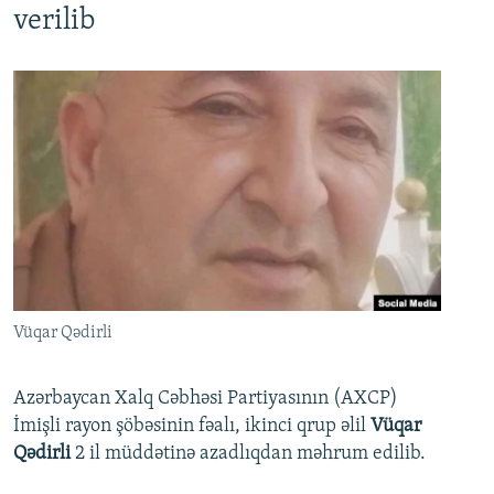
verilib
Vüqar Qədirli
Azərbaycan Xalq Cəbhəsi Partiyasının (AXCP)
İmişli rayon şöbəsinin fəalı, ikinci qrup əlil
Vüqar
Qədirli
2 il müddətinə azadlıqdan məhrum edilib.