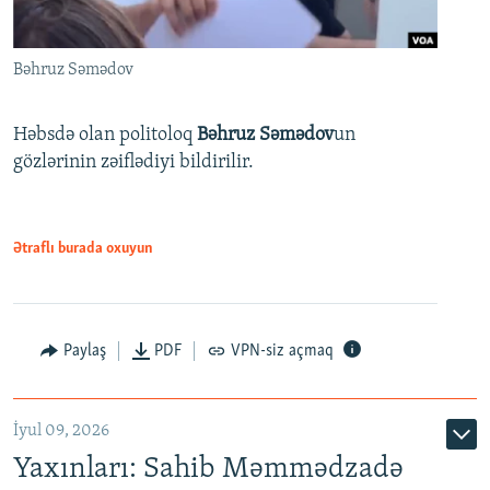
Bəhruz Səmədov
Həbsdə olan politoloq
Bəhruz Səmədov
un
gözlərinin zəiflədiyi bildirilir.
Ətraflı burada oxuyun
Paylaş
PDF
VPN-siz açmaq
İyul 09, 2026
Yaxınları: Sahib Məmmədzadə