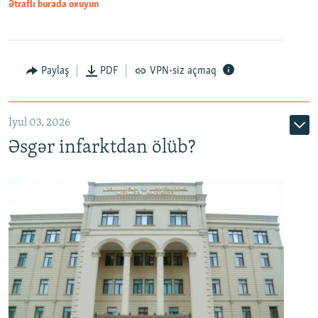
Ətraflı burada oxuyun
Auto
240p
360p
480p
Paylaş
PDF
VPN-siz açmaq
720p
1080p
İyul 03, 2026
Əsgər infarktdan ölüb?