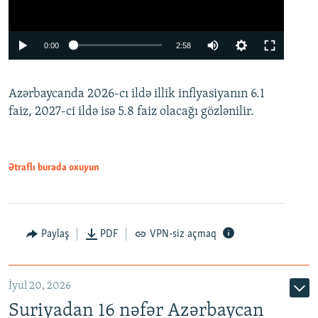
Auto
0:00
2:58
240p
Azərbaycanda 2026-cı ildə illik inflyasiyanın 6.1
360p
faiz, 2027-ci ildə isə 5.8 faiz olacağı gözlənilir.
480p
720p
1080p
Ətraflı burada oxuyun
Paylaş
PDF
VPN-siz açmaq
İyul 20, 2026
Auto
240p
360p
480p
Suriyadan 16 nəfər Azərbaycan