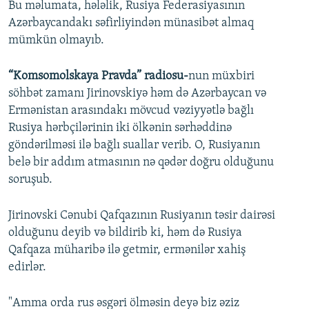
Bu məlumata, hələlik, Rusiya Federasiyasının
Azərbaycandakı səfirliyindən münasibət almaq
mümkün olmayıb.
“Komsomolskaya Pravda” radiosu-
nun müxbiri
söhbət zamanı Jirinovskiyə həm də Azərbaycan və
Ermənistan arasındakı mövcud vəziyyətlə bağlı
Rusiya hərbçilərinin iki ölkənin sərhəddinə
göndərilməsi ilə bağlı suallar verib. O, Rusiyanın
belə bir addım atmasının nə qədər doğru olduğunu
soruşub.
Jirinovski Cənubi Qafqazının Rusiyanın təsir dairəsi
olduğunu deyib və bildirib ki, həm də Rusiya
Qafqaza müharibə ilə getmir, ermənilər xahiş
edirlər.
"Amma orda rus əsgəri ölməsin deyə biz əziz