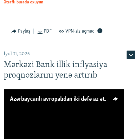
Ətraflı burada oxuyun
Paylaş
PDF
VPN-siz açmaq
İyul 31, 2026
Mərkəzi Bank illik inflyasiya
proqnozlarını yenə artırıb
Azərbaycanlı avropalıdan iki dəfə az ət yeyir, amma... 'Qiymət artımı qaçılmazdır'