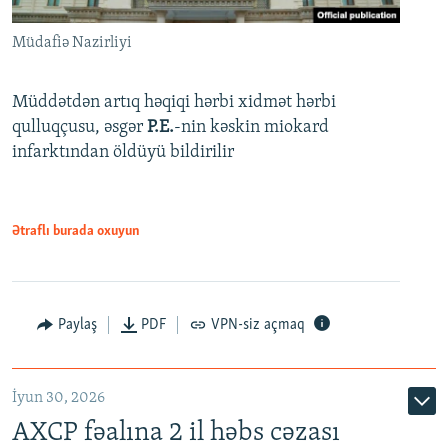
Müdafiə Nazirliyi
Müddətdən artıq həqiqi hərbi xidmət hərbi
qulluqçusu, əsgər
P.E.
-nin kəskin miokard
infarktından öldüyü bildirilir
Ətraflı burada oxuyun
Paylaş
PDF
VPN-siz açmaq
İyun 30, 2026
AXCP fəalına 2 il həbs cəzası