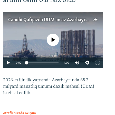
artımı cəmi 0.8 faiz olub
Cənubi Qafqazda ÜDM ən az Azərbaycanda artır: Qonşuları niyə Bakını qabaqlaya bilir?
No media source currently available
Auto
0:00
4:00
240p
2026-cı ilin ilk yarısında Azərbaycanda 65.2
360p
milyard manatlıq ümumi daxili məhsul (ÜDM)
480p
Auto
240p
360p
480p
istehsal edilib.
720p
720p
1080p
1080p
Ətraflı burada oxuyun