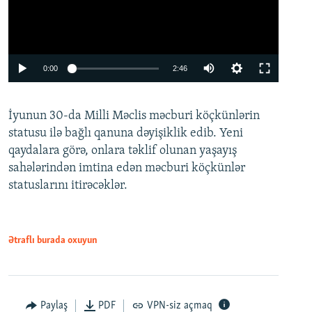
Auto
0:00
2:46
240p
İyunun 30-da Milli Məclis məcburi köçkünlərin
360p
statusu ilə bağlı qanuna dəyişiklik edib. Yeni
480p
qaydalara görə, onlara təklif olunan yaşayış
720p
sahələrindən imtina edən məcburi köçkünlər
statuslarını itirəcəklər.
1080p
Ətraflı burada oxuyun
Auto
240p
360p
480p
Paylaş
PDF
VPN-siz açmaq