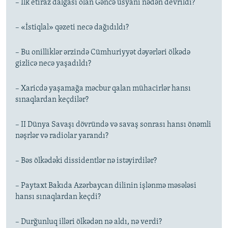
– İlk etiraz dalğası olan Gəncə üsyanı nədən devrildi?
– «İstiqlal» qəzeti necə dağıdıldı?
– Bu onilliklər ərzində Cümhuriyyət dəyərləri ölkədə
gizlicə necə yaşadıldı?
– Xaricdə yaşamağa məcbur qalan mühacirlər hansı
sınaqlardan keçdilər?
– II Dünya Savaşı dövründə və savaş sonrası hansı önəmli
nəşrlər və radiolar yarandı?
– Bəs ölkədəki dissidentlər nə istəyirdilər?
– Paytaxt Bakıda Azərbaycan dilinin işlənmə məsələsi
hansı sınaqlardan keçdi?
– Durğunluq illəri ölkədən nə aldı, nə verdi?