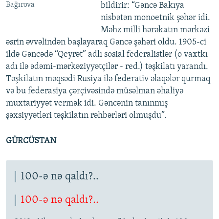
Bağırova
bildirir: “Gəncə Bakıya
nisbətən monoetnik şəhər idi.
Məhz milli hərəkatın mərkəzi
əsrin əvvəlindən başlayaraq Gəncə şəhəri oldu. 1905-ci
ildə Gəncədə “Qeyrət” adlı sosial federalistlər (o vaxtkı
adı ilə ədəmi-mərkəziyyətçilər - red.) təşkilatı yarandı.
Təşkilatın məqsədi Rusiya ilə federativ əlaqələr qurmaq
və bu federasiya çərçivəsində müsəlman əhaliyə
muxtariyyət vermək idi. Gəncənin tanınmış
şəxsiyyətləri təşkilatın rəhbərləri olmuşdu”.
GÜRCÜSTAN
100-ə nə qaldı?..
100-ə nə qaldı?..