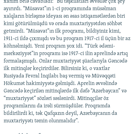
xanım belə cavabladı: “Bu təşkilatları əvvəllər çox şey
ayırırdı. “Müsavat”ın 1-ci proqramında müsəlman
xalqların birləşmə ideyası ən əsas istiqamətlərdən biri
kimi götürülmüşdü və orada muxtariyyətdən söhbət
getmirdi. “Müsavat”ın ilk proqramı, bildiyiniz kimi,
1911-ci ildə çıxmışdı və bu proqram 1917-ci il üçün bir az
köhnəlmişdi. Yeni proqram yox idi. “Türk ədəmi-
mərkəziyyət”in proqramı isə 1917-ci ilin aprelində artıq
formalaşmışdı. Onlar muxtariyyət şüarlarıyla Gəncədə
ilk mitinqlər keçirirdilər. Bilirsiniz ki, o vaxtlar
Rusiyada Fevral İnqilabı baş vermiş və Müvəqqəti
Hökumət hakimiyyətə gəlmişdi. Aprelin əvvəlində
Gəncədə keçirilən mitinqlərdə ilk dəfə “Azərbaycan” və
“muxtariyyət” sözləri səslənirdi. Mitinqçilər öz
proqramlarını da irəli sürmüşdülər. Proqramda
bildirilirdi ki, tək Qafqazın deyil, Azərbaycanın da
muxtariyyətı təmin olunmalıdır”.