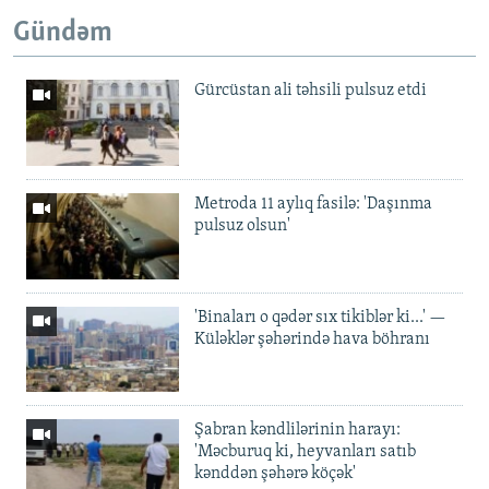
Gündəm
Gürcüstan ali təhsili pulsuz etdi
Metroda 11 aylıq fasilə: 'Daşınma
pulsuz olsun'
'Binaları o qədər sıx tikiblər ki...' —
Küləklər şəhərində hava böhranı
Şabran kəndlilərinin harayı:
'Məcburuq ki, heyvanları satıb
kənddən şəhərə köçək'