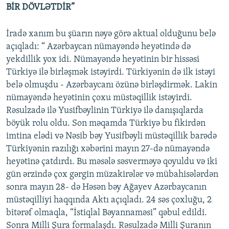
BİR DÖVLƏTDİR”
İradə xanım bu şüarın nəyə görə aktual olduğunu belə
açıqladı: “ Azərbaycan nümayəndə heyətində də
yekdillik yox idi. Nümayəndə heyətinin bir hissəsi
Türkiyə ilə birləşmək istəyirdi. Türkiyənin də ilk istəyi
belə olmuşdu - Azərbaycanı özünə birləşdirmək. Lakin
nümayəndə heyətinin çoxu müstəqillik istəyirdi.
Rəsulzadə ilə Yusifbəylinin Türkiyə ilə danışıqlarda
böyük rolu oldu. Son məqamda Türkiyə bu fikirdən
imtina elədi və Nəsib bəy Yusifbəyli müstəqillik barədə
Türkiyənin razılığı xəbərini mayın 27-də nümayəndə
heyətinə çatdırdı. Bu məsələ səsverməyə qoyuldu və iki
gün ərzində çox gərgin müzakirələr və mübahisələrdən
sonra mayın 28- də Həsən bəy Ağayev Azərbaycanın
müstəqilliyi haqqında Aktı açıqladı. 24 səs çoxluğu, 2
bitərəf olmaqla, “İstiqlal Bəyannaməsi” qəbul edildi.
Sonra Milli Şura formalaşdı. Rəsulzadə Milli Şuranın