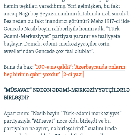
həmin təşkilatı yaradıbmış. Yeri gəlmişkən, bu fakt
ancaq Nağı bəy Şeyxzamanlının kitabında irəli sürülüb.
Bəs nədən bu fakt inandırıcı görünür? Məhz 1917-ci ildə
Gəncədə Nəsib bəyin rəhbərliyilə həmin adla “Türk
Ədəmi-Mərkəziyyət” partiyası yaranır və fəaliyyətə
başlayır. Demək, ədəmi-mərkəziyyətçilər əsrin
əvvəllərindən Gəncədə çox fəal olublar”.
Buna da bax:
'100-ə nə qaldı?': 'Azərbaycanda onların
heç birinin qəbri yoxdur' [2-ci yazı]
“MÜSAVAT” NƏDƏN ƏDƏMİ-MƏRKƏZİYYƏTÇİLƏRLƏ
BİRLƏŞDİ?
Aparıcının: “Nəsib bəyin “Türk-ədəmi mərkəziyyət”
partiyasıyla “Müsavat” necə oldu birləşdi və bu
partiyaları nə ayırır, nə birləşdirirdi” sualını İradə