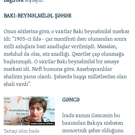
Bağırova
söyləyib.
BAKI-BEYNƏLMİLƏL ŞƏHƏR
Onun sözlərinə görə, o vaxtlar Bakı beynəlmiləl mərkəz
idi: “1905-ci ildə - çar manifesti dərc olunandan sonra
milli azlıqlara bəzi azadlıqlar verilmişdi. Məsələn,
məhdud da olsa, söz azadlığı. Qəzetlər çap olunmağa
başlanmışdı. O vaxtlar Bakı beynəlmiləl bir sənaye
mərkəzi idi. Neft bumuna görə. Azərbaycanlılar
əhalinin yarısı olardı. Şəhərdə başqa millətlərdən olan
əhali vardı”.
GƏNCƏ
İradə xanım Gəncənin bu
baxımdan Bakıya nisbətən
monoetnik şəhər olduğunu
Tarixçi alim İradə