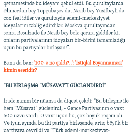
qətnaməsində bu ideyanı qəbul etdi. Bu qurultaylarda
Əlimərdan bəy Topçubaşov da, Nəsib bəy Yusifbəyli də
çox fəal idilər və qurultayda ədəmi-mərkəziyyət
ideyalarını təbliğ edirdilər. Moskva qurultayından
sonra Rəsulzadə ilə Nəsib bəy belə qərara gəldilər ki,
onların partiyalarının ideyaları bir-birini tamamladığı
üçün bu partiyalar birləşsin!”.
Buna da bax:
'100-ə nə qaldı?..': 'İstiqlal Bəyannaməsi'
kimin əsəridir?
“BU BİRLƏŞMƏ “MÜSAVAT”I GÜCLƏNDİRDİ”
İradə xanım bir nüansa da diqqət çəkdi: “Bu birləşmə ilə
həm “Müsavat” güclənirdi, - Gəncə Partiyasının o vaxt
500 üzvü vardı. O vaxt üçün bu, çox böyük rəqəm idi.
Və iyun ayında bu iki partiya birləşəndə, artıq böyük bir
partiyaya çevrildi və “Türk ədəmi-mərkəziyyət-