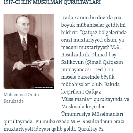
1917-Cİ İLİN MÜSƏLMAN QURULTAYLARI
İradə xanım bu dövrdə çox
böyük mübahisələr getdiyini
bildirir: “Qafqaz bölgələrində
ərazi muxtariyyəti olsun, ya
mədəni muxtariyyət? M.Ə.
Rəsulzadə ilə Əhməd bəy
Salikovun (Şimali Qafqazın
nümayəndəsi - red.) bu
məsələ barəsində böyük
mübahisələri olub. Bakıda
keçirilən I Qafqaz
Məhəmməd Əmin
Müsəlmanları qurultayında və
Rəsulzadə
Moskvada keçirilən
Ümumrusiya Müsəlmanları
qurultayında. Bu mübarizədə M.Ə. Rəsulzadənin ərazi
muxtariyyəti ideyası qalib gəldi. Qurultay öz