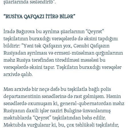
şüarlarında səsləndirib”.
“RUSİYA QAFQAZI İTİRƏ BİLƏR”
İradə Bağırova bu ayrılma şüarlarının “Qeyrət”
təşkilatının buraxdığı vərəqələrdə də əksini tapdığını
bildirir: ”Yəni tək Qafqazın yox, Cənubi Qafqazın
Rusiyadan ayrılması və erməni-müsəlman qırğınlarının
məhz Rusiya tərəfindən törədilməsi məsələsi bu
vərəqələrdə əksini tapır. Təşkilatın buraxdığı vərəqələr
arxivdə qalıb.
Mən arxivdə bir neçə dəfə bu təşkilatla bağlı polis
departamentinin sənədlərinə də rast gəlmişəm. Həmin
sənədlərdə oxumuşam ki, general-qubernatordan məhz
Rusiyanın daxili işlər naziri Bulıginə ünvanlanmış
məktublarda “Qeyrət” təşkilatından bəhs edilir.
Məktubda vurğulanır ki, bu, çox təhlükəli təşkilatdır,