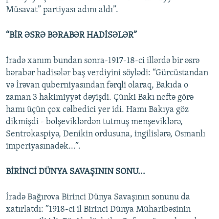
Müsavat” partiyası adını aldı”.
“BİR ƏSRƏ BƏRABƏR HADİSƏLƏR”
İradə xanım bundan sonra-1917-18-ci illərdə bir əsrə
bərabər hadisələr baş verdiyini söylədi: “Gürcüstandan
və İrəvan quberniyasından fərqli olaraq, Bakıda o
zaman 3 hakimiyyət dəyişdi. Çünki Bakı neftə görə
hamı üçün çox cəlbedici yer idi. Hamı Bakıya göz
dikmişdi - bolşeviklərdən tutmuş menşeviklərə,
Sentrokaspiyə, Denikin ordusuna, ingilislərə, Osmanlı
imperiyasınadək...”.
BİRİNCİ DÜNYA SAVAŞININ SONU...
İradə Bağırova Birinci Dünya Savaşının sonunu da
xatırlatdı: ”1918-ci il Birinci Dünya Müharibəsinin