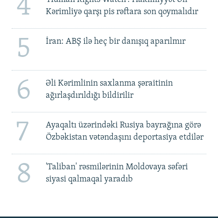
4
Kərimliyə qarşı pis rəftara son qoymalıdır
5
İran: ABŞ ilə heç bir danışıq aparılmır
6
Əli Kərimlinin saxlanma şəraitinin
ağırlaşdırıldığı bildirilir
7
Ayaqaltı üzərindəki Rusiya bayrağına görə
Özbəkistan vətəndaşını deportasiya etdilər
8
'Taliban' rəsmilərinin Moldovaya səfəri
siyasi qalmaqal yaradıb