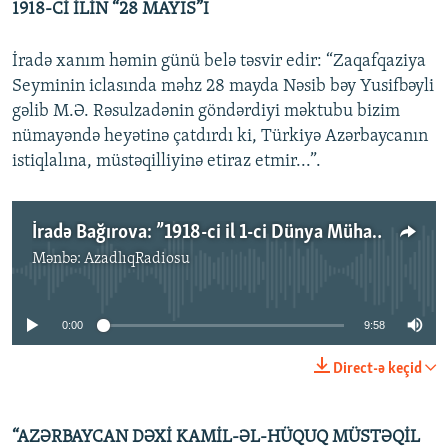
1918-Cİ İLİN “28 MAYIS”I
İradə xanım həmin günü belə təsvir edir: “Zaqafqaziya
Seyminin iclasında məhz 28 mayda Nəsib bəy Yusifbəyli
gəlib M.Ə. Rəsulzadənin göndərdiyi məktubu bizim
nümayəndə heyətinə çatdırdı ki, Türkiyə Azərbaycanın
istiqlalına, müstəqilliyinə etiraz etmir...”.
İradə Bağırova: ”1918-ci il 1-ci Dünya Müharibəsinin sonuncu ili idi. Böyük dövlətlər Qafqazı öz aralarında bölmək niyyətindəydilər"
Mənbə:
AzadlıqRadiosu
No media source currently available
0:00
9:58
Direct-ə keçid
“AZƏRBAYCAN DƏXİ KAMİL-ƏL-HÜQUQ MÜSTƏQİL