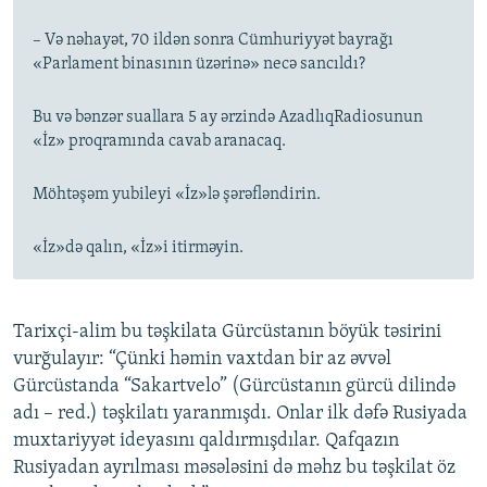
– Və nəhayət, 70 ildən sonra Cümhuriyyət bayrağı
«Parlament binasının üzərinə» necə sancıldı?
Bu və bənzər suallara 5 ay ərzində AzadlıqRadiosunun
«İz» proqramında cavab aranacaq.
Möhtəşəm yubileyi «İz»lə şərəfləndirin.
«İz»də qalın, «İz»i itirməyin.
Tarixçi-alim bu təşkilata Gürcüstanın böyük təsirini
vurğulayır: “Çünki həmin vaxtdan bir az əvvəl
Gürcüstanda “Sakartvelo” (Gürcüstanın gürcü dilində
adı – red.) təşkilatı yaranmışdı. Onlar ilk dəfə Rusiyada
muxtariyyət ideyasını qaldırmışdılar. Qafqazın
Rusiyadan ayrılması məsələsini də məhz bu təşkilat öz