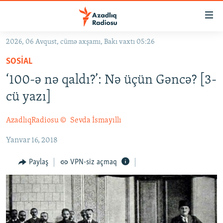
Keçid
linkləri
Əsas
2026, 06 Avqust, cümə axşamı, Bakı vaxtı 05:26
məzmuna
GÜNDƏM
SOSIAL
qayıt
#İZAHLA
Əsas
‘100-ə nə qaldı?’: Nə üçün Gəncə? [3-
KORRUPSIOMETR
naviqasiyaya
cü yazı]
qayıt
#ƏSLINDƏ
Axtarışa
AzadlıqRadiosu ©
Sevda İsmayıllı
FƏRQƏ BAX
keç
Yanvar 16, 2018
QANUNI DOĞRU
ARAŞDIRMA
Paylaş
VPN-siz açmaq
MULTIMEDIA
RADIO ARXIV
VIDEO
HAQQIMIZDA
FOTOQALEREYA
OXU ZALI