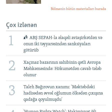
Bölmənin bütün materialları burada
Çox izlənən
1
ABŞ SEPAH-la əlaqəli aviaşirkətdən və
onun iki təyyarəsindən sanksiyaları
götürüb
2
Xaçmaz bazarının sahibinin qətli Avropa
Məhkəməsində: Hökumətdən cavab tələb
olunur
3
Taleh Bağırovun xanımı: 'Məktəbdəki
hadisədən əvvəl oğlumun ölkədən çıxışına
qadağa qoyulmuşdu'
'Human Rights Watch': Hakimiyyət Əli