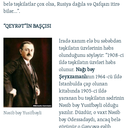
belə təşkilatlar çox olsa, Rusiya dağıla və Qafqazı itirə
bilər...”.
“QEYRƏT”İN BAŞÇISI
İradə xanım elə bu səbəbdən
təşkilatın üzvlərinin həbs
olunduğunu söyləyir: “1908-ci
ildə təşkilatın üzvləri həbs
olunur.
Nağı bəy
Şeyxzamanlı
nın 1964-cü ildə
İstanbulda çap olunan
kitabında 1905-ci ildə
yaranan bu təşkilatın sədrinin
Nəsib bəy Yusifbəyli olduğu
yazılır. Düzdür, o vaxt Nəsib
Nəsib bəy Yusifbəyli
bəy Odessadaydı, ancaq belə
görünür o Gəncəyə gəlib