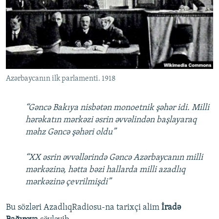
İNFOQRAFIKA
AZƏRBAYCAN ƏDƏBIYYATI KITABXANASI
MISSIYAMIZ
BIZI IZLƏ
KARIKATURA
İSLAM VƏ DEMOKRATIYA
PEŞƏ ETIKASI VƏ JURNALISTIKA STANDARTLARIMIZ
İZ - MƏDƏNIYYƏT PROQRAMI
MATERIALLARIMIZDAN ISTIFADƏ
AZADLIQRADIOSU MOBIL TELEFONUNUZDA
RFE/RL-in bütün saytları
Azərbaycanın ilk parlamenti. 1918
BIZIMLƏ ƏLAQƏ
XƏBƏR BÜLLETENLƏRIMIZ
“Gəncə Bakıya nisbətən monoetnik şəhər idi. Milli
hərəkatın mərkəzi əsrin əvvəlindən başlayaraq
məhz Gəncə şəhəri oldu”
“XX əsrin əvvəllərində Gəncə Azərbaycanın milli
mərkəzinə, hətta bəzi hallarda milli azadlıq
mərkəzinə çevrilmişdi”
Bu sözləri AzadlıqRadiosu-na tarixçi alim
İradə