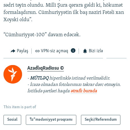
sədri təyin olundu. Milli Şura qərara gəldi ki, hökumət
formalaşdırsın. Cümhuriyyətin ilk baş naziri Fətəli xan
Xoyski oldu”.
“Cümhuriyyət-100” davam edəcək.
Paylaş
VPN-siz açmaq
Bizi izlə
AzadlıqRadiosu ©
-
MÜTLƏQ
hiperlinklə istinad verilməlidir.
- İcazə olmadan fotolarımızı təkrar dərc etməyin.
İstifadə şərtləri haqda
ətraflı burada
This item is part of
Sosial
"İz" mədəniyyət proqramı
Seçki/Referendum