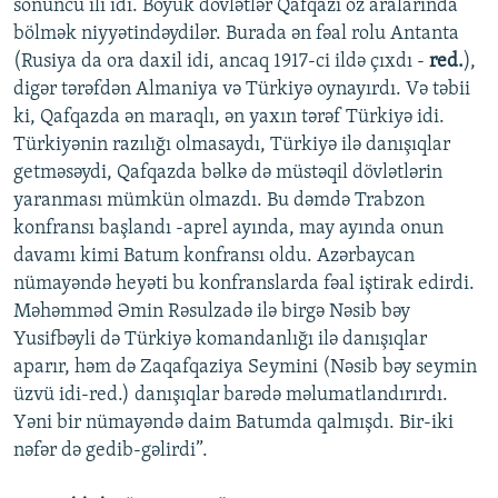
sonuncu ili idi. Böyük dövlətlər Qafqazı öz aralarında
bölmək niyyətindəydilər. Burada ən fəal rolu Antanta
(Rusiya da ora daxil idi, ancaq 1917-ci ildə çıxdı -
red.
),
digər tərəfdən Almaniya və Türkiyə oynayırdı. Və təbii
ki, Qafqazda ən maraqlı, ən yaxın tərəf Türkiyə idi.
Türkiyənin razılığı olmasaydı, Türkiyə ilə danışıqlar
getməsəydi, Qafqazda bəlkə də müstəqil dövlətlərin
yaranması mümkün olmazdı. Bu dəmdə Trabzon
konfransı başlandı -aprel ayında, may ayında onun
davamı kimi Batum konfransı oldu. Azərbaycan
nümayəndə heyəti bu konfranslarda fəal iştirak edirdi.
Məhəmməd Əmin Rəsulzadə ilə birgə Nəsib bəy
Yusifbəyli də Türkiyə komandanlığı ilə danışıqlar
aparır, həm də Zaqafqaziya Seymini (Nəsib bəy seymin
üzvü idi-red.) danışıqlar barədə məlumatlandırırdı.
Yəni bir nümayəndə daim Batumda qalmışdı. Bir-iki
nəfər də gedib-gəlirdi”.