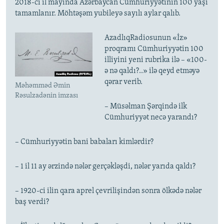
2018-ci il mayında Azərbaycan Cümhuriyyətinin 100 yaşı
tamamlanır. Möhtəşəm yubileyə sayılı aylar qalıb.
AzadlıqRadiosunun «İz»
proqramı Cümhuriyyətin 100
illiyini yeni rubrika ilə – «100-
ə nə qaldı?..» ilə qeyd etməyə
qərar verib.
Məhəmməd Əmin
Rəsulzadənin imzası
– Müsəlman Şərqində ilk
Cümhuriyyət necə yarandı?
– Cümhuriyyətin bani babaları kimlərdir?
– 1 il 11 ay ərzində nələr gerçəkləşdi, nələr yarıda qaldı?
– 1920-ci ilin qara aprel çevrilişindən sonra ölkədə nələr
baş verdi?