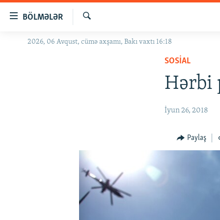
Keçid
BÖLMƏLƏR
linkləri
Axtar
Əsas
2026, 06 Avqust, cümə axşamı, Bakı vaxtı 16:18
GÜNDƏM
məzmuna
SOSIAL
#İZAHLA
qayıt
Əsas
Hərbi 
KORRUPSIOMETR
naviqasiyaya
#ƏSLINDƏ
qayıt
İyun 26, 2018
Axtarışa
FƏRQƏ BAX
keç
QANUNI DOĞRU
Paylaş
ARAŞDIRMA
MULTIMEDIA
RADIO ARXIV
VIDEO
HAQQIMIZDA
FOTOQALEREYA
OXU ZALI