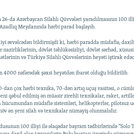
 26-da Azərbaycan Silahlı Qüvvələri yaradılmasının 100 ill
 Azadlıq Meydanında hərbi parad başlayıb.
yi əvvəlcədən bildirmişdi ki, hərbi paradda müdafiə, daxili 
r nazirliklərinin, dövlət təhlükəsizliyi, dövlət sərhəd, xüsusi
tlərinin və Türkiyə Silahlı Qüvvələrinin heyəti iştirak edə
n 4000 nəfərədək şəxsi heyətdən ibarət olduğu bildirilib.
dan çox hərbi texnika, 70-dən artıq uçuş vasitəsi, o cüml
ni qəbul edilmiş ən müasir zirehli texnikalar, raket, artill
a hücumundan müdafiə sistemləri, helikopterlər, pilotsuz u
növ ən yeni silah və texnikalar nümayiş olunmalıdır.
usunun 100 illiyi ilə əlaqədar bayram tədbirlərində “Solo 