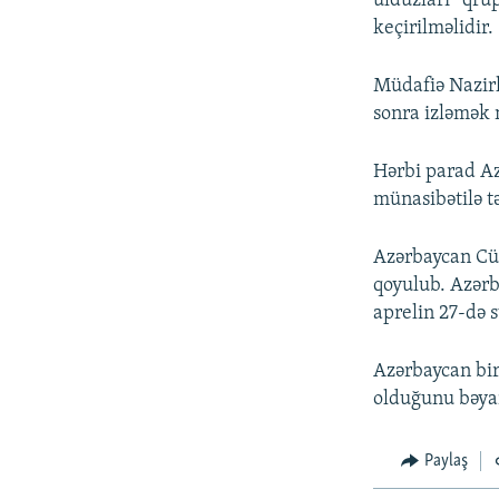
ulduzları” qru
keçirilməlidir.
Müdafiə Nazirl
sonra izləmək
Hərbi parad Az
münasibətilə tə
Azərbaycan Cüm
qoyulub. Azərb
aprelin 27-də 
Azərbaycan bir
olduğunu bəya
Paylaş