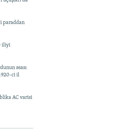
i uçuşları da
bi paraddan
iliyi
rdunun əsası
920-ci il
blika AC varisi