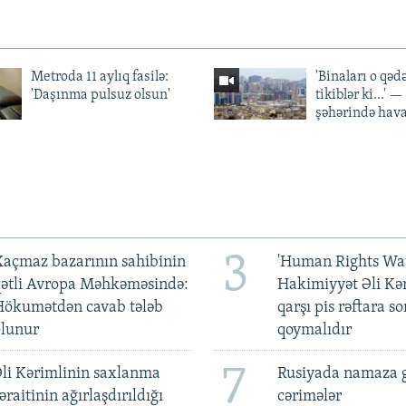
Metroda 11 aylıq fasilə:
'Binaları o qədə
'Daşınma pulsuz olsun'
tikiblər ki...' 
şəhərində hav
3
açmaz bazarının sahibinin
'Human Rights Wat
qətli Avropa Məhkəməsində:
Hakimiyyət Əli Kə
Hökumətdən cavab tələb
qarşı pis rəftara so
olunur
qoymalıdır
7
li Kərimlinin saxlanma
Rusiyada namaza 
əraitinin ağırlaşdırıldığı
cərimələr