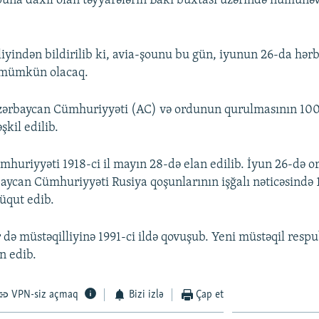
puna daxil olan təyyarələrin Bakı buxtası üzərində nümunəv
iyindən bildirilib ki, avia-şounu bu gün, iyunun 26-da hər
 mümkün olacaq.
ərbaycan Cümhuriyyəti (AC) və ordunun qurulmasının 100 
şkil edilib.
huriyyəti 1918-ci il mayın 28-də elan edilib. İyun 26-də o
aycan Cümhuriyyəti Rusiya qoşunlarının işğalı nəticəsində 1
süqut edib.
 də müstəqilliyinə 1991-ci ildə qovuşub. Yeni müstəqil respu
n edib.
VPN-siz açmaq
Bizi izlə
Çap et