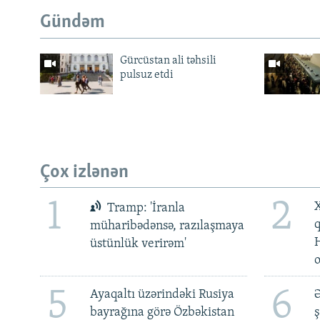
Gündəm
Gürcüstan ali təhsili
pulsuz etdi
Çox izlənən
1
2
X
Tramp: 'İranla
müharibədənsə, razılaşmaya
üstünlük verirəm'
5
6
Ayaqaltı üzərindəki Rusiya
Ə
bayrağına görə Özbəkistan
ş