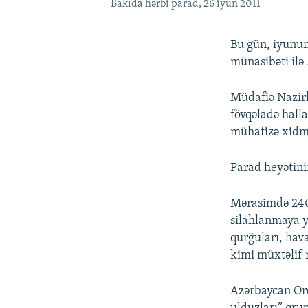
Bakıda hərbi parad, 26 iyun 2011
Bu gün, iyunun
münasibəti ilə
Müdafiə Nazirli
fövqəladə halla
mühafizə xidmə
Parad heyətini
Mərasimdə 240-
silahlanmaya ye
qurğuları, hav
kimi müxtəlif 
Azərbaycan Ord