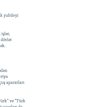
ik yubileyi
işlər,
 dövlət
cək.
ədən
eriya
çuş aparatları
Türk” və “Türk