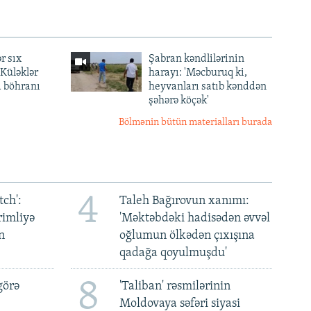
r sıx
Şabran kəndlilərinin
— Küləklər
harayı: 'Məcburuq ki,
a böhranı
heyvanları satıb kənddən
şəhərə köçək'
Bölmənin bütün materialları burada
4
ch':
Taleh Bağırovun xanımı:
rimliyə
'Məktəbdəki hadisədən əvvəl
n
oğlumun ölkədən çıxışına
qadağa qoyulmuşdu'
8
görə
'Taliban' rəsmilərinin
Moldovaya səfəri siyasi