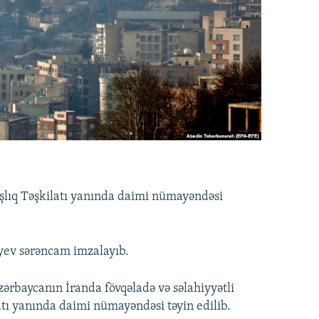
aşlıq Təşkilatı yanında daimi nümayəndəsi
iyev sərəncam imzalayıb.
zərbaycanın İranda fövqəladə və səlahiyyətli
atı yanında daimi nümayəndəsi təyin edilib.