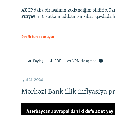
AXCP daha bir fəalının saxlandığını bildirib. Pa
Piriyev
in 10 sutka müddətinə inzibati qaydada hə
Ətraflı burada oxuyun
Paylaş
PDF
VPN-siz açmaq
İyul 31, 2026
Mərkəzi Bank illik inflyasiya p