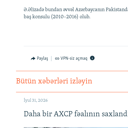
Ə.Əlizadə bundan əvvəl Azərbaycanın Pakistanda
baş konsulu (2010–2016) olub.
Paylaş
VPN-siz açmaq
Bütün xəbərləri izləyin
İyul 31, 2026
Daha bir AXCP fəalının saxlandığ