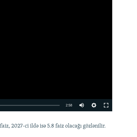
Auto
2:58
240p
EMBED
PAYLAŞ
aiz, 2027-ci ildə isə 5.8 faiz olacağı gözlənilir.
360p
480p