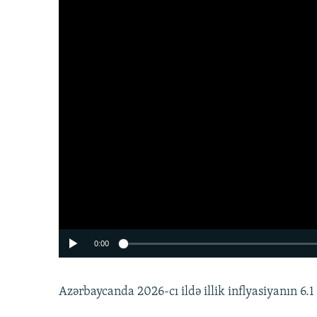
0:00
Azərbaycanda 2026-cı ildə illik inflyasiyanın 6.1 f