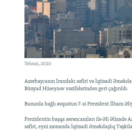
İNFOQRAFIKA
AZƏRBAYCAN ƏDƏBIYYATI KITABXANASI
MISSIYAMIZ
KARIKATURA
İSLAM VƏ DEMOKRATIYA
PEŞƏ ETIKASI VƏ JURNALISTIKA
STANDARTLARIMIZ
İZ - MƏDƏNIYYƏT PROQRAMI
MATERIALLARIMIZDAN ISTIFADƏ
AZADLIQRADIOSU MOBIL TELEFONUNUZDA
BIZIMLƏ ƏLAQƏ
XƏBƏR BÜLLETENLƏRIMIZ
Tehran, 2020
Azərbaycanın İrandakı səfiri və İqtisadi Əməkd
Bünyad Hüseynov vəzifələrindən geri çağırılıb.
Bununla bağlı avqustun 7-si Prezident İlham Əl
Prezidentin başqa sərəncamları ilə Əli Əlizadə A
səfiri, eyni zamanda İqtisadi Əməkdaşlıq Təşkil