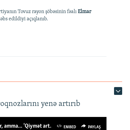
rtiyanın Tovuz rayon şöbəsinin fəalı
Elmar
bs edildiyi açıqlanıb.
roqnozlarını yenə artırıb
Azərbaycanlı avropalıdan iki dəfə az ət yeyir, amma... 'Qiymət artımı qaçılmazdır'
EMBED
PAYLAŞ