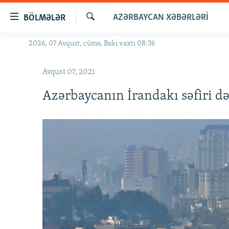
Keçid
AZƏRBAYCAN XƏBƏRLƏRI
BÖLMƏLƏR
linkləri
Axtar
Əsas
2026, 07 Avqust, cümə, Bakı vaxtı 08:36
GÜNDƏM
məzmuna
#İZAHLA
qayıt
Avqust 07, 2021
Əsas
KORRUPSIOMETR
naviqasiyaya
Azərbaycanın İrandakı səfiri də
#ƏSLINDƏ
qayıt
Axtarışa
FƏRQƏ BAX
keç
QANUNI DOĞRU
ARAŞDIRMA
MULTIMEDIA
RADIO ARXIV
VIDEO
HAQQIMIZDA
FOTOQALEREYA
OXU ZALI