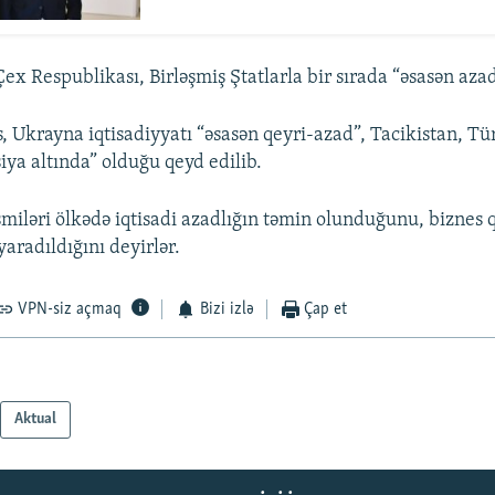
ex Respublikası, Birləşmiş Ştatlarla bir sırada “əsasən azad”
s, Ukrayna iqtisadiyyatı “əsasən qeyri-azad”, Tacikistan, T
iya altında” olduğu qeyd edilib.
miləri ölkədə iqtisadi azadlığın təmin olunduğunu, biznes
 yaradıldığını deyirlər.
VPN-siz açmaq
Bizi izlə
Çap et
Aktual