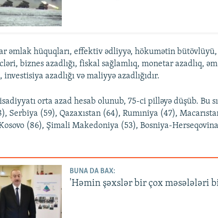
ar əmlak hüquqları, effektiv ədliyyə, hökumətin bütövlüyü,
əri, biznes azadlığı, fiskal sağlamlıq, monetar azadlıq, əm
ı, investisiya azadlığı və maliyyə azadlığıdır.
isadiyyatı orta azad hesab olunub, 75-ci pilləyə düşüb. Bu s
), Serbiya (59), Qazaxıstan (64), Rumıniya (47), Macarısta
Kosovo (86), Şimali Makedoniya (53), Bosniya-Herseqovina
BUNA DA BAX:
'Həmin şəxslər bir çox məsələləri bi