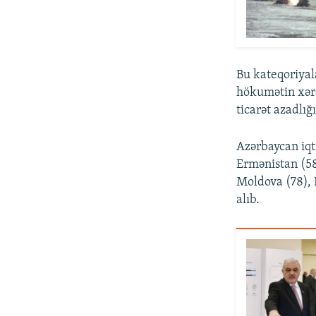
Bu kateqoriyal
hökumətin xərcl
ticarət azadlığ
Azərbaycan iqt
Ermənistan (58
Moldova (78), 
alıb.