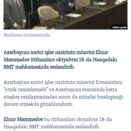
İNFOQRAFIKA
AZƏRBAYCAN ƏDƏBIYYATI KITABXANASI
MISSIYAMIZ
BIZI IZLƏ
KARIKATURA
İSLAM VƏ DEMOKRATIYA
PEŞƏ ETIKASI VƏ JURNALISTIKA STANDARTLARIMIZ
İZ - MƏDƏNIYYƏT PROQRAMI
MATERIALLARIMIZDAN ISTIFADƏ
Məhkəmə dinləməsində
AZADLIQRADIOSU MOBIL TELEFONUNUZDA
RFE/RL-in bütün saytları
BIZIMLƏ ƏLAQƏ
Azərbaycan xarici işlər nazirinin müavini Elnur
XƏBƏR BÜLLETENLƏRIMIZ
Məmmədov ittihamları oktyabrın 18-da Haaqadakı
BMT məhkəməsində səsləndirib.
Azərbaycan xarici işlər nazirinin müavini Ermənistanı
“etnik təmizləmədə” və Azərbaycan ərazisində hətta
atəşkəs razılaşmasından sonra da minalar basdıqmağı
davam etməkdə günahlandırıb.
Elnur Məmmədov
bu ittihamları oktyabrın 18-da
Haaqadakı BMT məhkəməsində səsləndirib.