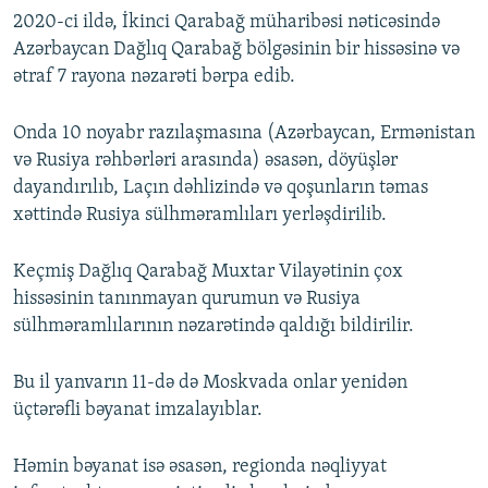
2020-ci ildə, İkinci Qarabağ müharibəsi nəticəsində
Azərbaycan Dağlıq Qarabağ bölgəsinin bir hissəsinə və
ətraf 7 rayona nəzarəti bərpa edib.
Onda 10 noyabr razılaşmasına (Azərbaycan, Ermənistan
və Rusiya rəhbərləri arasında) əsasən, döyüşlər
dayandırılıb, Laçın dəhlizində və qoşunların təmas
xəttində Rusiya sülhməramlıları yerləşdirilib.
Keçmiş Dağlıq Qarabağ Muxtar Vilayətinin çox
hissəsinin tanınmayan qurumun və Rusiya
sülhməramlılarının nəzarətində qaldığı bildirilir.
Bu il yanvarın 11-də də Moskvada onlar yenidən
üçtərəfli bəyanat imzalayıblar.
Həmin bəyanat isə əsasən, regionda nəqliyyat