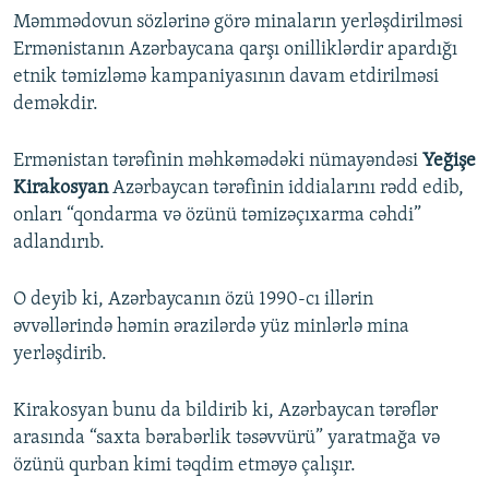
Məmmədovun sözlərinə görə minaların yerləşdirilməsi
Ermənistanın Azərbaycana qarşı onilliklərdir apardığı
etnik təmizləmə kampaniyasının davam etdirilməsi
deməkdir.
Ermənistan tərəfinin məhkəmədəki nümayəndəsi
Yeğişe
Kirakosyan
Azərbaycan tərəfinin iddialarını rədd edib,
onları “qondarma və özünü təmizəçıxarma cəhdi”
adlandırıb.
O deyib ki, Azərbaycanın özü 1990-cı illərin
əvvəllərində həmin ərazilərdə yüz minlərlə mina
yerləşdirib.
Kirakosyan bunu da bildirib ki, Azərbaycan tərəflər
arasında “saxta bərabərlik təsəvvürü” yaratmağa və
özünü qurban kimi təqdim etməyə çalışır.