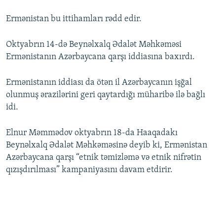
Ermənistan bu ittihamları rədd edir.
Oktyabrın 14-də Beynəlxalq Ədalət Məhkəməsi
Ermənistanın Azərbaycana qarşı iddiasına baxırdı.
Ermənistanın iddiası da ötən il Azərbaycanın işğal
olunmuş ərazilərini geri qaytardığı müharibə ilə bağlı
idi.
Elnur Məmmədov oktyabrın 18-da Haaqadakı
Beynəlxalq Ədalət Məhkəməsinə deyib ki, Ermənistan
Azərbaycana qarşı “etnik təmizləmə və etnik nifrətin
qızışdırılması” kampaniyasını davam etdirir.