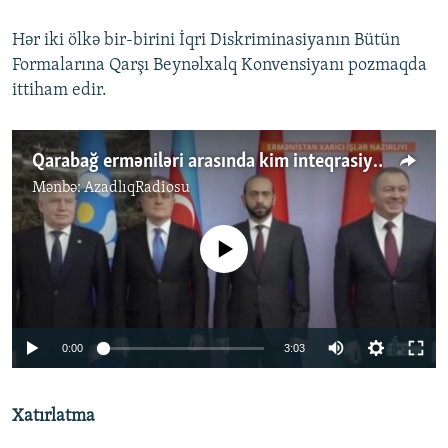
Hər iki ölkə bir-birini İqri Diskriminasiyanın Bütün
Formalarına Qarşı Beynəlxalq Konvensiyanı pozmaqda
ittiham edir.
Qarabağ erməniləri arasında kim inteqrasiya istəmir?
Mənbə:
AzadlıqRadiosu
No media source currently available
0:00
3:03
Xatırlatma