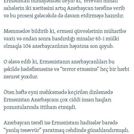
Ermənistan nümayəndəsi deyib ki, Yerevan minalı
sahələrin iki xəritəsini artıq Azərbaycan tərəfinə verib
və bu prosesi gələcəkdə də davam etdirməyə hazırdır.
Məmmədov bildirib ki, erməni qüvvələrinin müharibə
vaxtı və ondan sonra basdırdığı minalar 65-i mülki
olmaqla 106 azərbaycanlının həyatına son qoyub.
O əlavə edib ki, Ermənistanın azərbaycanlıları bu
şəkildə hədəfləməsinə və “terror etməsinə” heç bir hərbi
zərurət yoxdur.
Ötən həftə eyni məhkəmədə keçirilən dinləmədə
Ermənistan Azərbaycanı çox ciddi insan haqları
pozuntularında ittiham etmişdi.
Azərbaycan tərəfi isə Ermənistanı hadisələr barədə
“yanlış təsəvvür” yaratmaq cəhdində günahlandırmışdı.