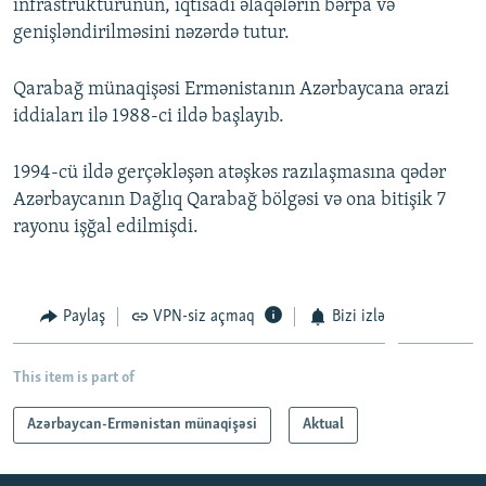
infrastrukturunun, iqtisadi əlaqələrin bərpa və
genişləndirilməsini nəzərdə tutur.
Qarabağ münaqişəsi Ermənistanın Azərbaycana ərazi
iddiaları ilə 1988-ci ildə başlayıb.
1994-cü ildə gerçəkləşən atəşkəs razılaşmasına qədər
Azərbaycanın Dağlıq Qarabağ bölgəsi və ona bitişik 7
rayonu işğal edilmişdi.
Paylaş
VPN-siz açmaq
Bizi izlə
This item is part of
Azərbaycan-Ermənistan münaqişəsi
Aktual