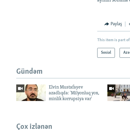
ayının sonuna 
Paylaş
This item is part of
Sosial
Azə
Gündəm
Elvin Mustafayev
azadlıqda: 'Milyonluq yox,
minlik korrupsiya var'
Çox izlənən