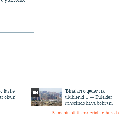
ə yüksəlib.
q fasilə:
'Binaları o qədər sıx
z olsun'
tikiblər ki...' — Küləklər
şəhərində hava böhranı
Bölmənin bütün materialları burada