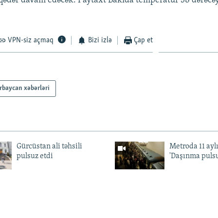
qədər davam edəcək. Paytaxt Bakıda temperatur 38 dərəcəy
VPN-siz açmaq
Bizi izlə
Çap et
rbaycan xəbərləri
Gürcüstan ali təhsili
Metroda 11 aylı
pulsuz etdi
'Daşınma pulsu