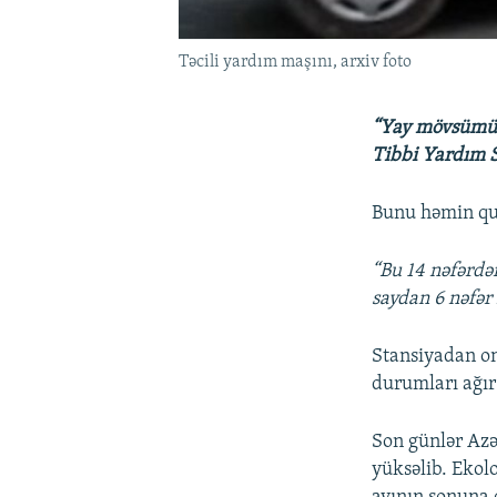
Təcili yardım maşını, arxiv foto
“Yay mövsümü b
Tibbi Yardım S
Bunu həmin qu
“Bu 14 nəfərdən
saydan 6 nəfər
Stansiyadan on
durumları ağır
Son günlər Azə
yüksəlib. Ekolo