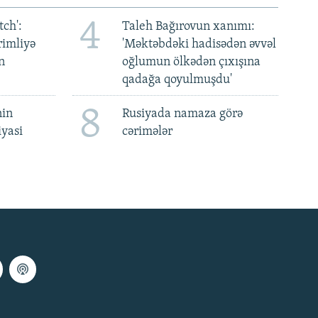
4
ch':
Taleh Bağırovun xanımı:
rimliyə
'Məktəbdəki hadisədən əvvəl
n
oğlumun ölkədən çıxışına
qadağa qoyulmuşdu'
8
nin
Rusiyada namaza görə
iyasi
cərimələr