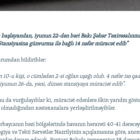
aşlayandan, iyunun 22-dən bəri Bakı Şəhər Təxirəsalınmaz
tansiyasina günvurma ilə bağlı 14 nəfər müracət edib”
rumdan bildiriblər:
 10-u kişi, o cümlədən 2-si oğlan uşağı olub. 4 nəfər isə qad
 iyunun 26-da, yəni, dünən stansiyaya müraciət edib”.
u da vurğulayıblar ki, müraciət edənlərə ilkin yarıdm göstər
 olmadığından xəstəxanalara yerləşdirilməyiblər.
rbaycanın bəzi bölgələrində havanın hərarəti 40-41 dərəcəy
giya və Təbii Sərvətlər Nazrilyinin açıqlamasına görə, anoma