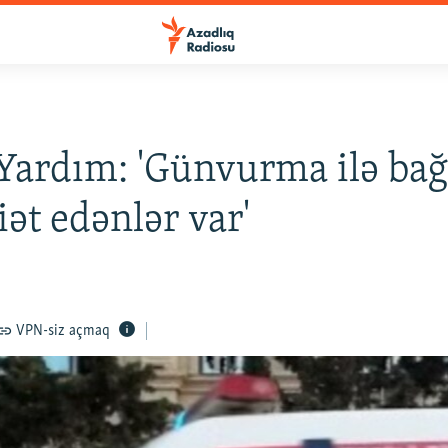
 Yardım: 'Günvurma ilə bağ
ət edənlər var'
VPN-siz açmaq