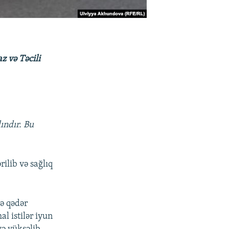
 və Təcili
ındır. Bu
ilib və sağlıq
ə qədər
l istilər iyun