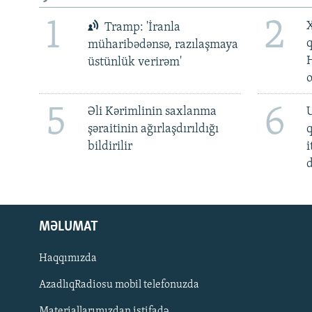
1
2
X
Tramp: 'İranla
müharibədənsə, razılaşmaya
üstünlük verirəm'
5
6
Əli Kərimlinin saxlanma
U
şəraitinin ağırlaşdırıldığı
bildirilir
i
d
MƏLUMAT
Haqqımızda
AzadlıqRadiosu mobil telefonuzda
Materiallarımızdan istifadə