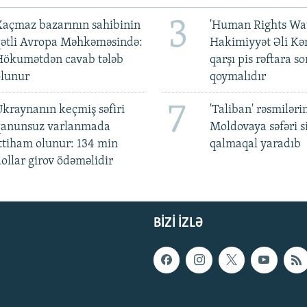
3
açmaz bazarının sahibinin
'Human Rights Wat
qətli Avropa Məhkəməsində:
Hakimiyyət Əli Kə
Hökumətdən cavab tələb
qarşı pis rəftara so
olunur
qoymalıdır
7
kraynanın keçmiş səfiri
'Taliban' rəsmiləri
qanunsuz varlanmada
Moldovaya səfəri s
ttiham olunur: 134 min
qalmaqal yaradıb
ollar girov ödəməlidir
BIZI IZLƏ