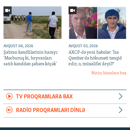
AVQUST 04, 2026
AVQUST 03, 2026
Şabran kəndlilərinin harayı:
AXCP-də yeni həbslər: 'İsa
'Məcburuq ki, heyvanları
Qəmbər də hökuməti tənqid
satıb kənddən şəhərə köçək'
edir, o, müxalifət deyil?'
Bütün hissələrə bax
TV PROQRAMLARA BAX
RADIO PROQRAMLARI DINLƏ