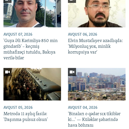
AVQUST 07, 2026
AVQUST 06, 2026
'Guya Əli Kərimliyə 850 min
Elvin Mustafayev azadlıqda:
göndərib' – keçmiş
'Milyonluq yox, minlik
mühafizəçi tutuldu, Bakıya
korrupsiya var'
verilə bilər
AVQUST 05, 2026
AVQUST 04, 2026
Metroda 11 aylıq fasilə:
'Binaları o qədər sıx tikiblər
'Daşınma pulsuz olsun'
ki...' — Küləklər şəhərində
hava böhranı