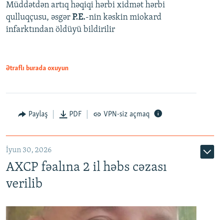
Müddətdən artıq həqiqi hərbi xidmət hərbi
qulluqçusu, əsgər
P.E.
-nin kəskin miokard
infarktından öldüyü bildirilir
Ətraflı burada oxuyun
Paylaş
PDF
VPN-siz açmaq
İyun 30, 2026
AXCP fəalına 2 il həbs cəzası
verilib