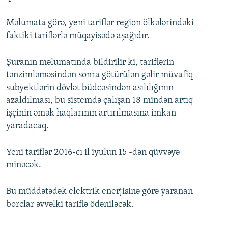
Məlumata görə, yeni tariflər region ölkələrindəki
faktiki tariflərlə müqayisədə aşağıdır.
Şuranın məlumatında bildirilir ki, tariflərin
tənzimləməsindən sonra götürülən gəlir müvafiq
subyektlərin dövlət büdcəsindən asılılığının
azaldılması, bu sistemdə çalışan 18 mindən artıq
işçinin əmək haqlarının artırılmasına imkan
yaradacaq.
Yeni tariflər 2016-cı il iyulun 15 -dən qüvvəyə
minəcək.
Bu müddətədək elektrik enerjisinə görə yaranan
borclar əvvəlki tariflə ödəniləcək.