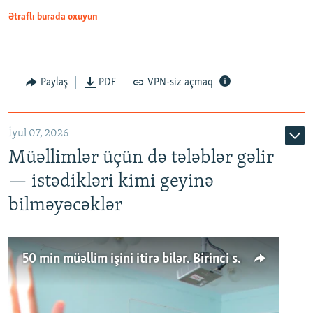
Ətraflı burada oxuyun
Paylaş
PDF
VPN-siz açmaq
İyul 07, 2026
Müəllimlər üçün də tələblər gəlir
— istədikləri kimi geyinə
bilməyəcəklər
50 min müəllim işini itirə bilər. Birinci sinfə gedənlər azalır