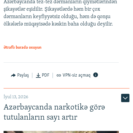
Azərbaycanda tez-tez dərmanların qiymətlərindən
şikayətlər eşidilir. Şikayətlərdə həm bir çox
dərmanların keyfiyyətsiz olduğu, həm də qonşu
ölkələrlə müqayisədə kəskin baha olduğu deyilir.
Ətraflı burada oxuyun
Paylaş
PDF
VPN-siz açmaq
İyul 13, 2026
Azərbaycanda narkotikə görə
tutulanların sayı artır