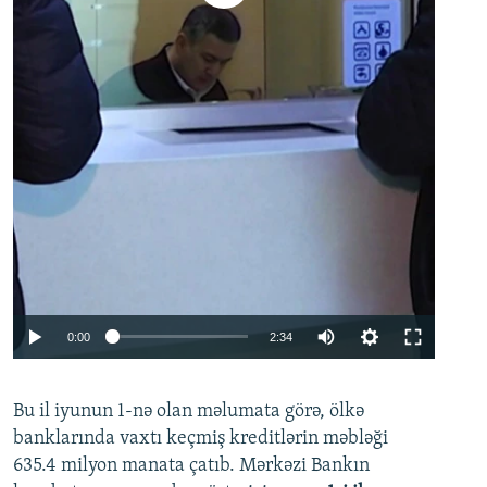
Auto
0:00
2:34
240p
Bu il iyunun 1-nə olan məlumata görə, ölkə
360p
banklarında vaxtı keçmiş kreditlərin məbləği
480p
635.4 milyon manata çatıb. Mərkəzi Bankın
720p