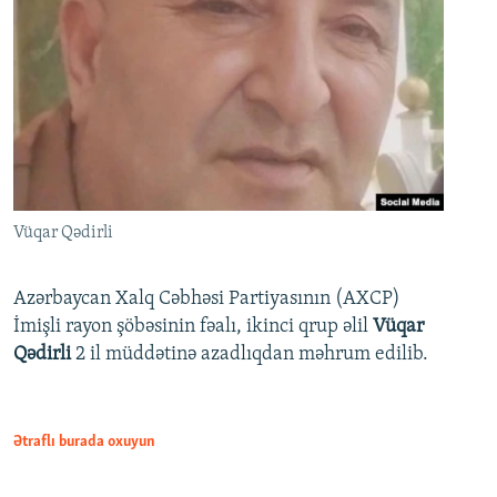
Vüqar Qədirli
Azərbaycan Xalq Cəbhəsi Partiyasının (AXCP)
İmişli rayon şöbəsinin fəalı, ikinci qrup əlil
Vüqar
Qədirli
2 il müddətinə azadlıqdan məhrum edilib.
Ətraflı burada oxuyun