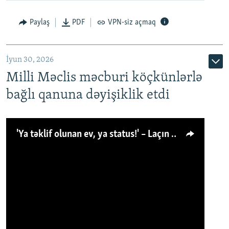
Paylaş
PDF
VPN-siz açmaq
İyun 30, 2026
Milli Məclis məcburi köçkünlərlə
bağlı qanuna dəyişiklik etdi
'Ya təklif olunan ev, ya status!' – Laçın köçkünü: 'Laçından başqa heç hara!'