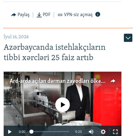
Paylaş
PDF
VPN-siz açmaq
İyul 16, 2026
Azərbaycanda istehlakçıların
tibbi xərcləri 25 faiz artıb
Ard-arda açılan dərman zavodları ölkənin tələbatını ödəyirmi?
No media source currently available
Auto
0:00
5:23