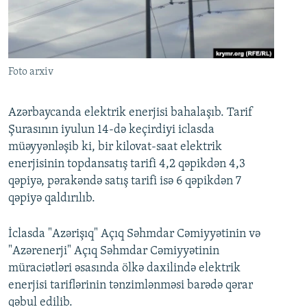
İNFOQRAFIKA
AZƏRBAYCAN ƏDƏBIYYATI KITABXANASI
MISSIYAMIZ
BIZI IZLƏ
KARIKATURA
İSLAM VƏ DEMOKRATIYA
PEŞƏ ETIKASI VƏ JURNALISTIKA STANDARTLARIMIZ
İZ - MƏDƏNIYYƏT PROQRAMI
MATERIALLARIMIZDAN ISTIFADƏ
Foto arxiv
AZADLIQRADIOSU MOBIL TELEFONUNUZDA
RFE/RL-in bütün saytları
BIZIMLƏ ƏLAQƏ
Azərbaycanda elektrik enerjisi bahalaşıb. Tarif
Şurasının iyulun 14-də keçirdiyi iclasda
XƏBƏR BÜLLETENLƏRIMIZ
müəyyənləşib ki, bir kilovat-saat elektrik
enerjisinin topdansatış tarifi 4,2 qəpikdən 4,3
qəpiyə, pərakəndə satış tarifi isə 6 qəpikdən 7
qəpiyə qaldırılıb.
İclasda "Azərişıq" Açıq Səhmdar Cəmiyyətinin və
"Azərenerji" Açıq Səhmdar Cəmiyyətinin
müraciətləri əsasında ölkə daxilində elektrik
enerjisi tariflərinin tənzimlənməsi barədə qərar
qəbul edilib.