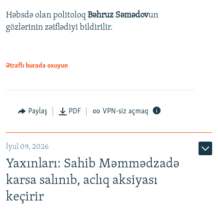
Həbsdə olan politoloq
Bəhruz Səmədov
un
gözlərinin zəiflədiyi bildirilir.
Ətraflı burada oxuyun
Paylaş
PDF
VPN-siz açmaq
İyul 09, 2026
Yaxınları: Sahib Məmmədzadə
karsa salınıb, aclıq aksiyası
keçirir