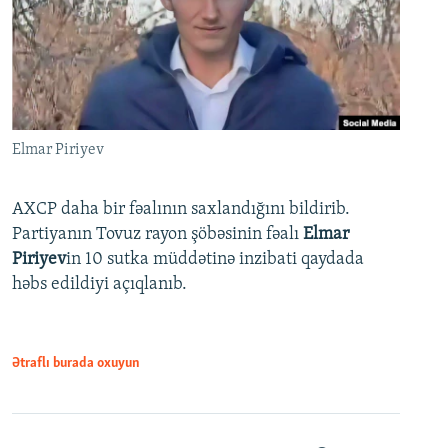
Elmar Piriyev
AXCP daha bir fəalının saxlandığını bildirib.
Partiyanın Tovuz rayon şöbəsinin fəalı
Elmar
Piriyev
in 10 sutka müddətinə inzibati qaydada
həbs edildiyi açıqlanıb.
Ətraflı burada oxuyun