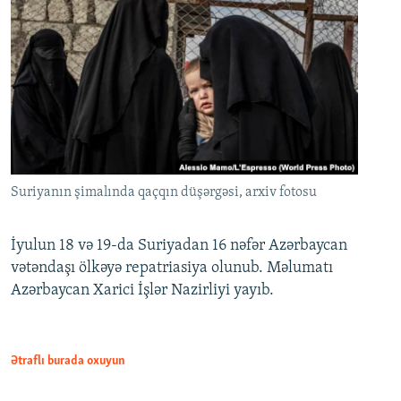
Suriyanın şimalında qaçqın düşərgəsi, arxiv fotosu
İyulun 18 və 19-da Suriyadan 16 nəfər Azərbaycan
vətəndaşı ölkəyə repatriasiya olunub. Məlumatı
Azərbaycan Xarici İşlər Nazirliyi yayıb.
Ətraflı burada oxuyun