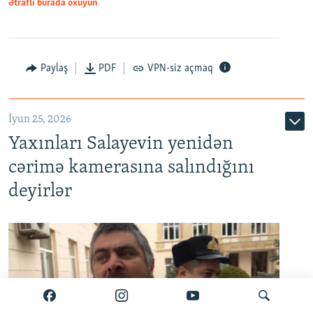
Ətraflı burada oxuyun
Paylaş
PDF
VPN-siz açmaq
İyun 25, 2026
Yaxınları Salayevin yenidən
cərimə kamerasına salındığını
deyirlər