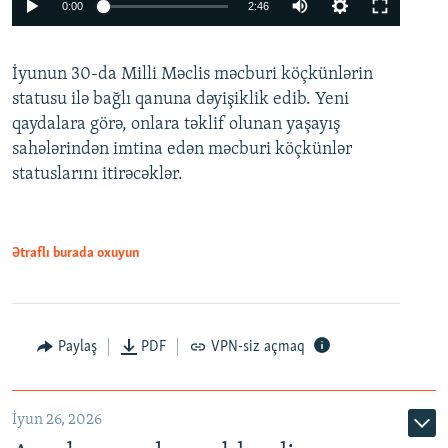
Auto
0:00
2:46
240p
İyunun 30-da Milli Məclis məcburi köçkünlərin
360p
statusu ilə bağlı qanuna dəyişiklik edib. Yeni
480p
qaydalara görə, onlara təklif olunan yaşayış
720p
sahələrindən imtina edən məcburi köçkünlər
statuslarını itirəcəklər.
1080p
Ətraflı burada oxuyun
Auto
240p
360p
480p
Paylaş
PDF
VPN-siz açmaq
720p
1080p
İyun 26, 2026