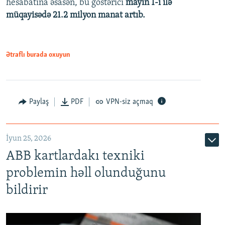
hesabatına əsasən, bu göstərici
mayın 1-i ilə
müqayisədə 21.2 milyon manat artıb.
1080p
Ətraflı burada oxuyun
Auto
240p
360p
480p
Paylaş
PDF
VPN-siz açmaq
720p
1080p
İyun 25, 2026
ABB kartlardakı texniki
problemin həll olunduğunu
bildirir