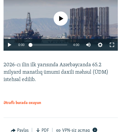
No media source currently available
Auto
0:00
4:00
240p
2026-cı ilin ilk yarısında Azərbaycanda 65.2
360p
milyard manatlıq ümumi daxili məhsul (ÜDM)
480p
Auto
240p
360p
480p
istehsal edilib.
720p
720p
1080p
1080p
Ətraflı burada oxuyun
Paylaş
PDF
VPN-siz açmaq