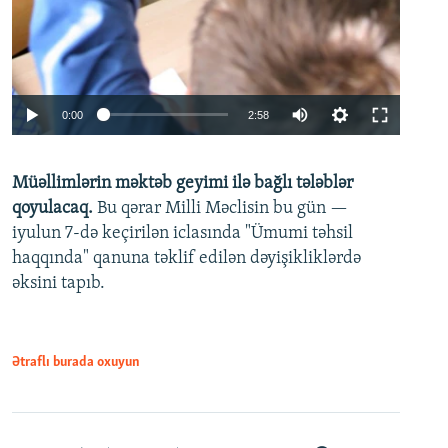
Auto
0:00
2:58
240p
Müəllimlərin məktəb geyimi ilə bağlı tələblər
360p
qoyulacaq.
Bu qərar Milli Məclisin bu gün —
480p
iyulun 7-də keçirilən iclasında "Ümumi təhsil
720p
haqqında" qanuna təklif edilən dəyişikliklərdə
əksini tapıb.
1080p
Ətraflı burada oxuyun