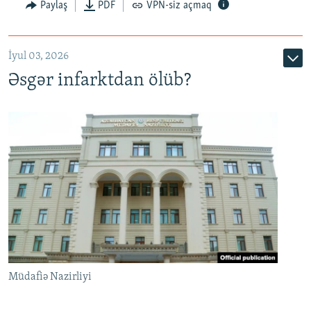
Auto
240p
360p
480p
Paylaş
PDF
VPN-siz açmaq
720p
1080p
İyul 03, 2026
Əsgər infarktdan ölüb?
Müdafiə Nazirliyi