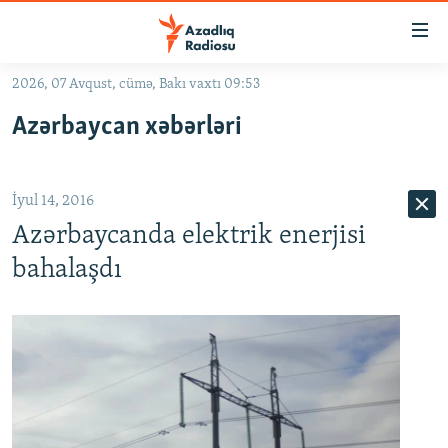
Keçid
linkləri
Əsas
2026, 07 Avqust, cümə, Bakı vaxtı 09:53
məzmuna
GÜNDƏM
Azərbaycan xəbərləri
qayıt
#İZAHLA
Əsas
KORRUPSIOMETR
naviqasiyaya
İyul 14, 2016
qayıt
#ƏSLINDƏ
Axtarışa
Azərbaycanda elektrik enerjisi
FƏRQƏ BAX
keç
bahalaşdı
QANUNI DOĞRU
ARAŞDIRMA
MULTIMEDIA
RADIO ARXIV
VIDEO
HAQQIMIZDA
FOTOQALEREYA
OXU ZALI