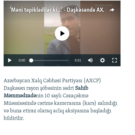
'Məni təpiklədilər ki...' - Daşkəsəndə AXCP fəalının yaxınları onun həbsinə etiraz edirlər
No media source currently available
Auto
0:00
6:51
240p
Azərbaycan Xalq Cəbhəsi Partiyası (AXCP)
360p
Daşkəsən rayon şöbəsinin sədri
Sahib
480p
Auto
240p
360p
480p
Məmmədzadə
nin 10 saylı Cəzaçəkmə
720p
Müəssisəsində cərimə kamerasına (kars) salındığı
720p
1080p
və buna etiraz olaraq aclıq aksiyasına başladığı
1080p
bildirilir.