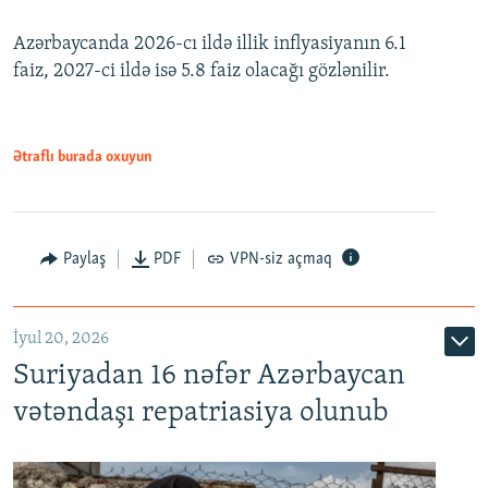
240p
Azərbaycanda 2026-cı ildə illik inflyasiyanın 6.1
360p
faiz, 2027-ci ildə isə 5.8 faiz olacağı gözlənilir.
480p
720p
1080p
Ətraflı burada oxuyun
Paylaş
PDF
VPN-siz açmaq
İyul 20, 2026
Auto
240p
360p
480p
Suriyadan 16 nəfər Azərbaycan
720p
1080p
vətəndaşı repatriasiya olunub