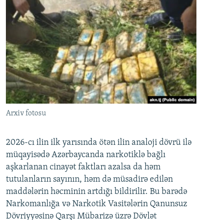
Arxiv fotosu
2026-cı ilin ilk yarısında ötən ilin analoji dövrü ilə
müqayisədə Azərbaycanda narkotiklə bağlı
aşkarlanan cinayət faktları azalsa da həm
tutulanların sayının, həm də müsadirə edilən
maddələrin həcminin artdığı bildirilir. Bu barədə
Narkomanlığa və Narkotik Vasitələrin Qanunsuz
Dövriyyəsinə Qarşı Mübarizə üzrə Dövlət