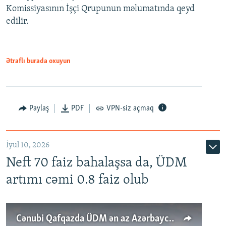
Komissiyasının İşçi Qrupunun məlumatında qeyd
edilir.
Ətraflı burada oxuyun
Paylaş
PDF
VPN-siz açmaq
İyul 10, 2026
Neft 70 faiz bahalaşsa da, ÜDM
artımı cəmi 0.8 faiz olub
Cənubi Qafqazda ÜDM ən az Azərbaycanda artır: Qonşuları niyə Bakını qabaqlaya bilir?