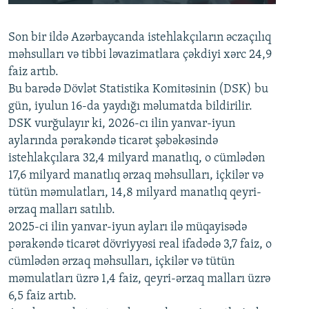
240p
Son bir ildə Azərbaycanda istehlakçıların
360p
əczaçılıq
məhsulları və tibbi ləvazimatlara çəkdiyi xərc 24,9
480p
Auto
240p
360p
480p
faiz artıb.
720p
Bu barədə Dövlət Statistika Komitəsinin (DSK) bu
720p
1080p
gün, iyulun 16-da yaydığı məlumatda bildirilir.
1080p
DSK vurğulayır ki, 2026-cı ilin yanvar-iyun
aylarında pərakəndə ticarət şəbəkəsində
istehlakçılara 32,4 milyard manatlıq, o cümlədən
17,6 milyard manatlıq ərzaq məhsulları, içkilər və
tütün məmulatları, 14,8 milyard manatlıq qeyri-
ərzaq malları satılıb.
2025-ci ilin yanvar-iyun ayları ilə müqayisədə
pərakəndə ticarət dövriyyəsi real ifadədə 3,7 faiz, o
cümlədən ərzaq məhsulları, içkilər və tütün
məmulatları üzrə 1,4 faiz, qeyri-ərzaq malları üzrə
6,5 faiz artıb.