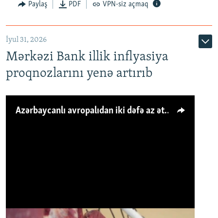
Paylaş
PDF
VPN-siz açmaq
İyul 31, 2026
Mərkəzi Bank illik inflyasiya
proqnozlarını yenə artırıb
Azərbaycanlı avropalıdan iki dəfə az ət yeyir, amma... 'Qiymət artımı qaçılmazdır'