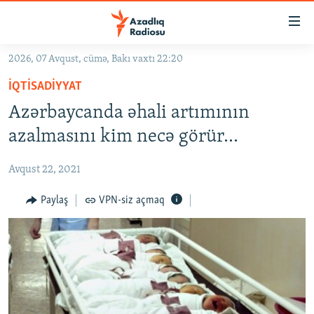
Keçid
linkləri
Əsas
2026, 07 Avqust, cümə, Bakı vaxtı 22:20
məzmuna
GÜNDƏM
İQTISADIYYAT
qayıt
#İZAHLA
Əsas
Azərbaycanda əhali artımının
KORRUPSIOMETR
naviqasiyaya
azalmasını kim necə görür...
qayıt
#ƏSLINDƏ
Axtarışa
Avqust 22, 2021
FƏRQƏ BAX
keç
QANUNI DOĞRU
Paylaş
VPN-siz açmaq
ARAŞDIRMA
MULTIMEDIA
RADIO ARXIV
VIDEO
HAQQIMIZDA
FOTOQALEREYA
OXU ZALI