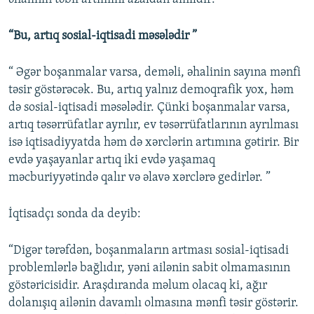
“Bu, artıq sosial-iqtisadi məsələdir ”
“ Əgər boşanmalar varsa, deməli, əhalinin sayına mənfi
təsir göstərəcək. Bu, artıq yalnız demoqrafik yox, həm
də sosial-iqtisadi məsələdir. Çünki boşanmalar varsa,
artıq təsərrüfatlar ayrılır, ev təsərrüfatlarının ayrılması
isə iqtisadiyyatda həm də xərclərin artımına gətirir. Bir
evdə yaşayanlar artıq iki evdə yaşamaq
məcburiyyətində qalır və əlavə xərclərə gedirlər. ”
İqtisadçı sonda da deyib:
“Digər tərəfdən, boşanmaların artması sosial-iqtisadi
problemlərlə bağlıdır, yəni ailənin sabit olmamasının
göstəricisidir. Araşdıranda məlum olacaq ki, ağır
dolanışıq ailənin davamlı olmasına mənfi təsir göstərir.