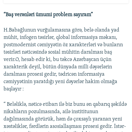
“Baş verənləri ümumi problem sayıram”
H.Babağlunun vurğulamasına görə, belə olanda yad
mühit, infogen təsirlər, qlobal informasiya məkanı,
postmodernist cəmiyyətin öz xarakterləri və bunların
təsirləri nəticəsində sosial mühitin daralması baş
verir.O, hesab edir ki, bu təkcə Azərbaycan üçün
xarakterik deyil, bütün dünyada milli dəyərlərin
daralması prosesi gedir, tədricən informasiya
cəmiyyətinin yaratdığı yeni dəyərlər hakim olmağa
başlayır :
“ Beləliklə, nəticə etibarı ilə biz bunu ən qabarıq şəkildə
nikahların pozulmasında, ailə instititunun
dağılmasında görürük, həm də çoxsaylı yaranan yeni
xəstəliklər, fərdlərin asosiallaşması prosesi gedir. İstər-