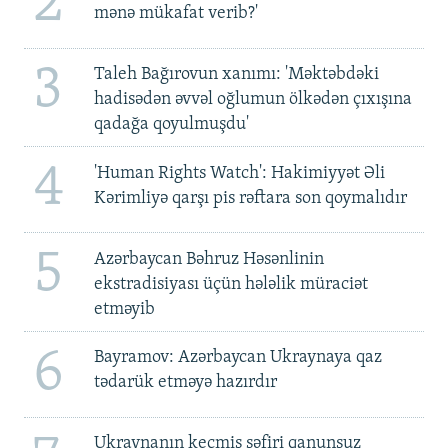
2
mənə mükafat verib?'
3
Taleh Bağırovun xanımı: 'Məktəbdəki
hadisədən əvvəl oğlumun ölkədən çıxışına
qadağa qoyulmuşdu'
4
'Human Rights Watch': Hakimiyyət Əli
Kərimliyə qarşı pis rəftara son qoymalıdır
5
Azərbaycan Bəhruz Həsənlinin
ekstradisiyası üçün hələlik müraciət
etməyib
6
Bayramov: Azərbaycan Ukraynaya qaz
tədarük etməyə hazırdır
Ukraynanın keçmiş səfiri qanunsuz