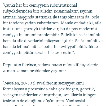
“Çünki hər bir cəmiyyətin subinstutsional
subyektlərindən biri ailədir. Boşanmaların sayının
artması haqqında statistika ilə tanış olmasam da, belə
bir tendensiyadan xəbərdaram. Məsələ ondadır ki, ailə
institutuna çoxsaylı təsirlər var, bu da postmodernist
cəmiyyətin ümumi problemidir. Bilirik ki, sosial mühit
həm də ailə dəyərlərini müəyyənləşdirir. Sosial mühit və
həm də ictimai münasibətlərin keyfiyyəti bütövlükdə
cəmiyyətin bütün tərəflərinə təsir edir. ”.
Deputatın fikrincə, sadəcə, bəzən müxtəlif dəyərlərdə
zaman-zaman problemlər yaşanır :
“Məsələn, 20-30 il əvvəl fərdin şəxsiyyət kimi
formalaşması prosesində daha çox biogen, genetik,
sosiogen təsirlərdən danışırdıqsa, son illərdə infogen
təsirlərin də olduğunu düşünürəm. Yəni sosial