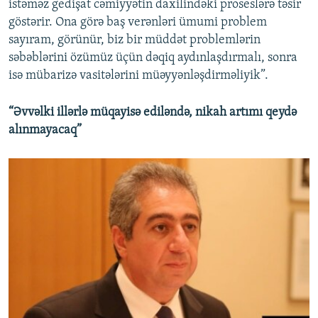
istəməz gedişat cəmiyyətin daxilindəki proseslərə təsir
göstərir. Ona görə baş verənləri ümumi problem
sayıram, görünür, biz bir müddət problemlərin
səbəblərini özümüz üçün dəqiq aydınlaşdırmalı, sonra
isə mübarizə vasitələrini müəyyənləşdirməliyik”.
“Əvvəlki illərlə müqayisə ediləndə, nikah artımı qeydə
alınmayacaq”