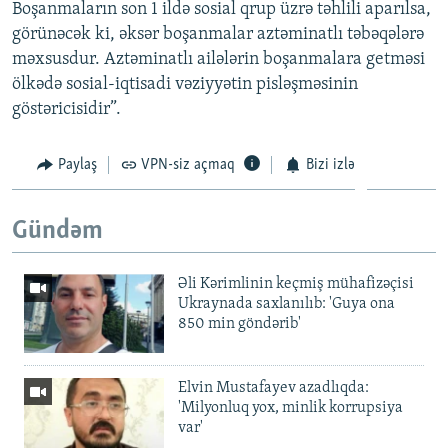
Boşanmaların son 1 ildə sosial qrup üzrə təhlili aparılsa,
görünəcək ki, əksər boşanmalar aztəminatlı təbəqələrə
məxsusdur. Aztəminatlı ailələrin boşanmalara getməsi
ölkədə sosial-iqtisadi vəziyyətin pisləşməsinin
göstəricisidir”.
Paylaş
VPN-siz açmaq
Bizi izlə
Gündəm
Əli Kərimlinin keçmiş mühafizəçisi
Ukraynada saxlanılıb: 'Guya ona
850 min göndərib'
Elvin Mustafayev azadlıqda:
'Milyonluq yox, minlik korrupsiya
var'