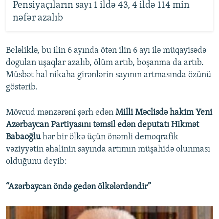
Pensiyaçıların sayı 1 ildə 43, 4 ildə 114 min
nəfər azalıb
Beləliklə, bu ilin 6 ayında ötən ilin 6 ayı ilə müqayisədə
dogulan uşaqlar azalıb, ölüm artıb, boşanma da artıb.
Müsbət hal nikaha girənlərin sayının artmasında özünü
göstərib.
Mövcud mənzərəni şərh edən
Milli Məclisdə hakim Yeni
Azərbaycan Partiyasını təmsil edən deputatı Hikmət
Babaoğlu
hər bir ölkə üçün önəmli demoqrafik
vəziyyətin əhalinin sayında artımın müşahidə olunması
olduğunu deyib:
“Azərbaycan öndə gedən ölkələrdəndir”