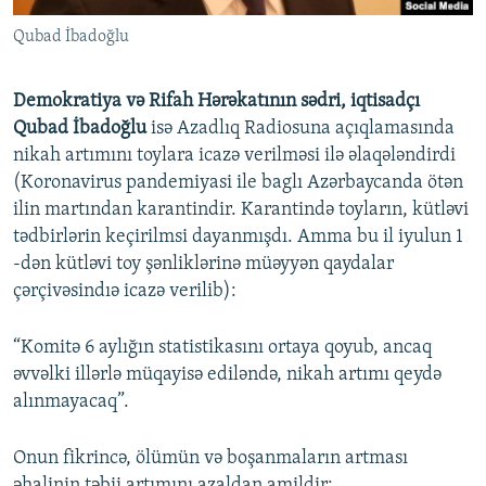
Qubad İbadoğlu
Demokratiya və Rifah Hərəkatının sədri, iqtisadçı
Qubad İbadoğlu
isə Azadlıq Radiosuna açıqlamasında
nikah artımını toylara icazə verilməsi ilə əlaqələndirdi
(Koronavirus pandemiyasi ile baglı Azərbaycanda ötən
ilin martından karantindir. Karantində toyların, kütləvi
tədbirlərin keçirilmsi dayanmışdı. Amma bu il iyulun 1
-dən kütləvi toy şənliklərinə müəyyən qaydalar
çərçivəsindıə icazə verilib):
“Komitə 6 aylığın statistikasını ortaya qoyub, ancaq
əvvəlki illərlə müqayisə ediləndə, nikah artımı qeydə
alınmayacaq”.
Onun fikrincə, ölümün və boşanmaların artması
əhalinin təbii artımını azaldan amildir: