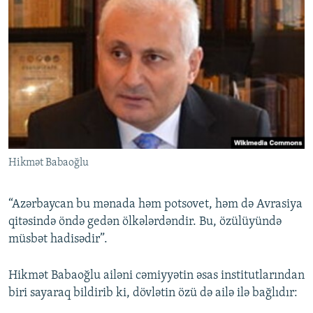
Hikmət Babaoğlu
“Azərbaycan bu mənada həm potsovet, həm də Avrasiya
qitəsində öndə gedən ölkələrdəndir. Bu, özülüyündə
müsbət hadisədir”.
Hikmət Babaoğlu ailəni cəmiyyətin əsas institutlarından
biri sayaraq bildirib ki, dövlətin özü də ailə ilə bağlıdır: