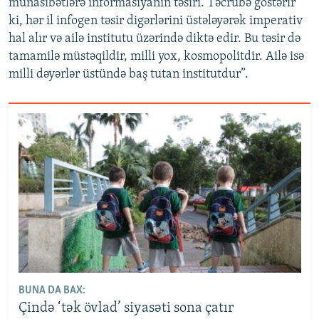
münasibətlərə informasiyanın təsiri. Təcrübə göstərir
ki, hər il infogen təsir digərlərini üstələyərək imperativ
hal alır və ailə institutu üzərində diktə edir. Bu təsir də
tamamilə müstəqildir, milli yox, kosmopolitdir. Ailə isə
milli dəyərlər üstündə baş tutan institutdur”.
BUNA DA BAX:
Çində ‘tək övlad’ siyasəti sona çatır