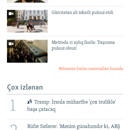
Gürcüstan ali təhsili pulsuz etdi
Metroda 11 aylıq fasilə: 'Daşınma
pulsuz olsun'
Bölmənin bütün materialları burada
Çox izlənən
1
Tramp: İranla müharibə 'çox tezliklə'
başa çatacaq
Rüfət Səfərov: 'Mənim günahımdır ki, ABŞ