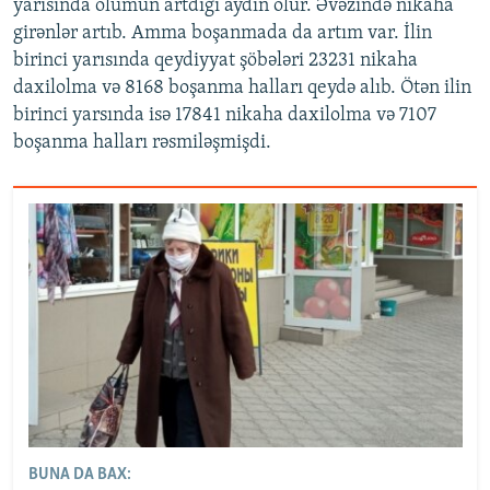
yarısında ölümün artdığı aydın olur. Əvəzində nikaha
girənlər artıb. Amma boşanmada da artım var. İlin
birinci yarısında qeydiyyat şöbələri 23231 nikaha
daxilolma və 8168 boşanma halları qeydə alıb. Ötən ilin
birinci yarsında isə 17841 nikaha daxilolma və 7107
boşanma halları rəsmiləşmişdi.
BUNA DA BAX: