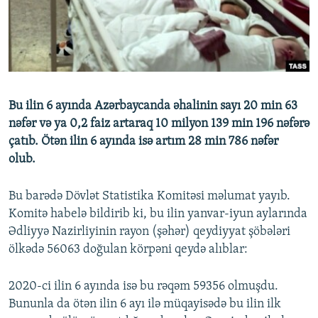
İNFOQRAFIKA
AZƏRBAYCAN ƏDƏBIYYATI KITABXANASI
MISSIYAMIZ
BIZI IZLƏ
KARIKATURA
İSLAM VƏ DEMOKRATIYA
PEŞƏ ETIKASI VƏ JURNALISTIKA STANDARTLARIMIZ
İZ - MƏDƏNIYYƏT PROQRAMI
MATERIALLARIMIZDAN ISTIFADƏ
AZADLIQRADIOSU MOBIL TELEFONUNUZDA
RFE/RL-in bütün saytları
Bu ilin 6 ayında Azərbaycanda əhalinin sayı 20 min 63
BIZIMLƏ ƏLAQƏ
nəfər və ya 0,2 faiz artaraq 10 milyon 139 min 196 nəfərə
çatıb. Ötən ilin 6 ayında isə artım 28 min 786 nəfər
XƏBƏR BÜLLETENLƏRIMIZ
olub.
Bu barədə Dövlət Statistika Komitəsi məlumat yayıb.
Komitə habelə bildirib ki, bu ilin yanvar-iyun aylarında
Ədliyyə Nazirliyinin rayon (şəhər) qeydiyyat şöbələri
ölkədə 56063 doğulan körpəni qeydə alıblar:
2020-ci ilin 6 ayında isə bu rəqəm 59356 olmuşdu.
Bununla da ötən ilin 6 ayı ilə müqayisədə bu ilin ilk