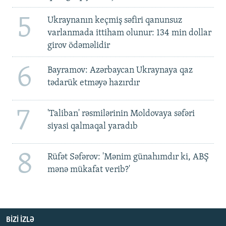
5
Ukraynanın keçmiş səfiri qanunsuz
varlanmada ittiham olunur: 134 min dollar
girov ödəməlidir
6
Bayramov: Azərbaycan Ukraynaya qaz
tədarük etməyə hazırdır
7
'Taliban' rəsmilərinin Moldovaya səfəri
siyasi qalmaqal yaradıb
8
Rüfət Səfərov: 'Mənim günahımdır ki, ABŞ
mənə mükafat verib?'
BIZI IZLƏ