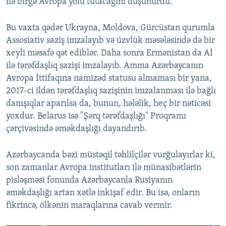
ilə birgə Avropa yolu tutacağını düşünürdü.
Bu vaxta qədər Ukrayna, Moldova, Gürcüstan qurumla
Assosiativ saziş imzalayıb və üzvlük məsələsində də bir
xeyli məsafə qət ediblər. Daha sonra Ermənistan da Aİ
ilə tərəfdaşlıq sazişi imzalayıb. Amma Azərbaycanın
Avropa İttifaqına namizəd statusu almaması bir yana,
2017-ci ildən tərəfdaşlıq sazişinin imzalanması ilə bağlı
danışıqlar aparılsa da, bunun, hələlik, heç bir nəticəsi
yoxdur. Belarus isə "Şərq tərəfdaşlığı" Proqramı
çərçivəsində əməkdaşlığı dayandırıb.
Azərbaycanda bəzi müstəqil təhlilçilər vurğulayırlar ki,
son zamanlar Avropa institutları ilə münasibətlərin
pisləşməsi fonunda Azərbaycanla Rusiyanın
əməkdaşlığı artan xətlə inkişaf edir. Bu isə, onların
fikrincə, ölkənin maraqlarına cavab vermir.