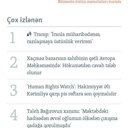
Bölmənin bütün materialları burada
Çox izlənən
1
Tramp: 'İranla müharibədənsə,
razılaşmaya üstünlük verirəm'
2
Xaçmaz bazarının sahibinin qətli Avropa
Məhkəməsində: Hökumətdən cavab tələb
olunur
3
'Human Rights Watch': Hakimiyyət Əli
Kərimliyə qarşı pis rəftara son qoymalıdır
4
Taleh Bağırovun xanımı: 'Məktəbdəki
hadisədən əvvəl oğlumun ölkədən çıxışına
qadağa qoyulmuşdu'