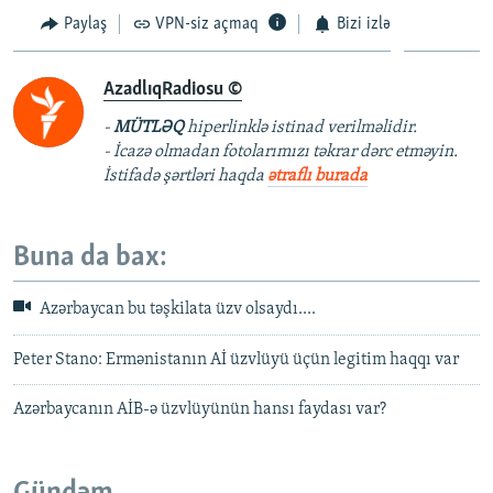
Paylaş
VPN-siz açmaq
Bizi izlə
AzadlıqRadiosu ©
-
MÜTLƏQ
hiperlinklə istinad verilməlidir.
- İcazə olmadan fotolarımızı təkrar dərc etməyin.
İstifadə şərtləri haqda
ətraflı burada
Buna da bax:
Azərbaycan bu təşkilata üzv olsaydı....
Peter Stano: Ermənistanın Aİ üzvlüyü üçün legitim haqqı var
Azərbaycanın AİB-ə üzvlüyünün hansı faydası var?