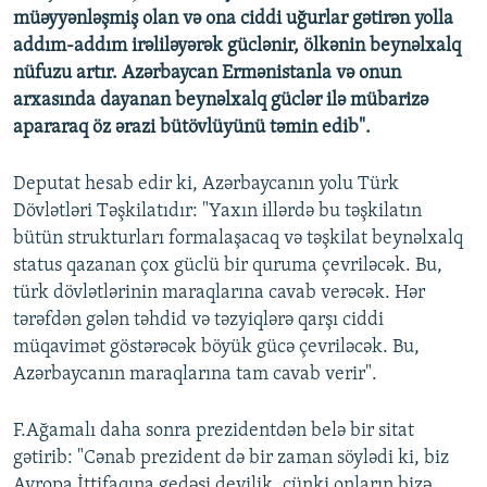
müəyyənləşmiş olan və ona ciddi uğurlar gətirən yolla
addım-addım irəliləyərək güclənir, ölkənin beynəlxalq
nüfuzu artır. Azərbaycan Ermənistanla və onun
arxasında dayanan beynəlxalq güclər ilə mübarizə
apararaq öz ərazi bütövlüyünü təmin edib".
Deputat hesab edir ki, Azərbaycanın yolu Türk
Dövlətləri Təşkilatıdır: "Yaxın illərdə bu təşkilatın
bütün strukturları formalaşacaq və təşkilat beynəlxalq
status qazanan çox güclü bir quruma çevriləcək. Bu,
türk dövlətlərinin maraqlarına cavab verəcək. Hər
tərəfdən gələn təhdid və təzyiqlərə qarşı ciddi
müqavimət göstərəcək böyük gücə çevriləcək. Bu,
Azərbaycanın maraqlarına tam cavab verir".
F.Ağamalı daha sonra prezidentdən belə bir sitat
gətirib: "Cənab prezident də bir zaman söylədi ki, biz
Avropa İttifaqına gedəsi deyilik, çünki onların bizə