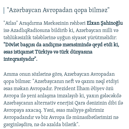
"Azərbaycan Avropadan qopa bilməz"
"Atlas" Araşdırma Mərkəzinin rəhbəri
Elxan Şahinoğlu
isə AzadlıqRadiosuna bildirib ki, Azərbaycan milli və
təhlükəsizlik tələblərinə uyğun siyasət yürütməlidir:
"Dövlət başçısı da andiçmə mərasimində qeyd etdi ki,
əsas istiqamət Türkiyə və türk dünyasına
inteqrasiyadır".
Amma onun sözlərinə görə, Azərbaycan Avropadan
qopa bilməz: "Azərbaycanın neft və qazını nəql etdiyi
əsas məkan Avropadır. Prezident İlham Əliyev özü
Avropa ilə yeni anlaşma imzalayıb ki, yaxın gələcəkdə
Azərbaycanın alternativ enerjisi Qara dənizinin dibi ilə
Avropaya axacaq. Yəni, əsas maliyyə gəlirimiz
Avropadandır və biz Avropa ilə münasibətlərimizi nə
gərginləşdirə, nə də azalda bilərik".