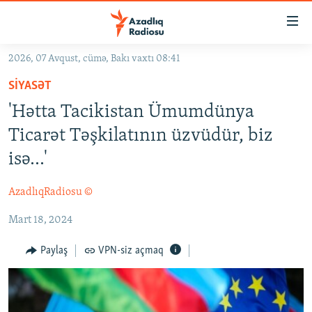
Keçid
linkləri
Əsas
2026, 07 Avqust, cümə, Bakı vaxtı 08:41
məzmuna
GÜNDƏM
SIYASƏT
qayıt
#İZAHLA
Əsas
'Hətta Tacikistan Ümumdünya
KORRUPSIOMETR
naviqasiyaya
Ticarət Təşkilatının üzvüdür, biz
qayıt
#ƏSLINDƏ
isə...'
Axtarışa
FƏRQƏ BAX
keç
AzadlıqRadiosu ©
QANUNI DOĞRU
Mart 18, 2024
ARAŞDIRMA
MULTIMEDIA
Paylaş
VPN-siz açmaq
RADIO ARXIV
VIDEO
HAQQIMIZDA
FOTOQALEREYA
OXU ZALI