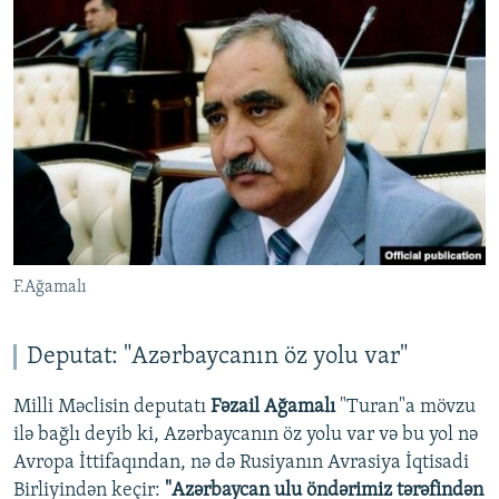
F.Ağamalı
Deputat: "Azərbaycanın öz yolu var"
Milli Məclisin deputatı
Fəzail Ağamalı
"Turan"a mövzu
ilə bağlı deyib ki, Azərbaycanın öz yolu var və bu yol nə
Avropa İttifaqından, nə də Rusiyanın Avrasiya İqtisadi
Birliyindən keçir:
"Azərbaycan ulu öndərimiz tərəfindən