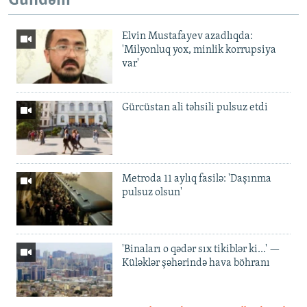
Gündəm
Elvin Mustafayev azadlıqda:
'Milyonluq yox, minlik korrupsiya
var'
Gürcüstan ali təhsili pulsuz etdi
Metroda 11 aylıq fasilə: 'Daşınma
pulsuz olsun'
'Binaları o qədər sıx tikiblər ki...' —
Küləklər şəhərində hava böhranı