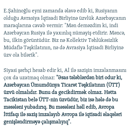
E.Şahinoğlu eyni zamanda əlavə edib ki, Rusiyanın
olduğu Avrasiya İqtisadi Birliyinə üzvlük Azərbaycanın
maraqlarına cavab vermir: "Mən deməzdim ki, indi
Azərbaycan Rusiya ilə yaxınlıq nümayiş etdirir. Məncə,
bu, ilkin görüntüdür. Biz nə Kollektiv Təhlükəsizlik
Müdafiə Təşkilatının, nə də Avrasiya İqtisadi Birliyinə
üzv ola bilərik".
Siyasi şərhçi hesab edir ki, Aİ ilə sazişin imzalanmasını
çox da uzatmaq olmaz:
"Əsas tələblərdən biri odur ki,
Azərbaycan Ümumdünya Ticarət Təşkilatının (ÜTT)
üzvü olmalıdır. Bunu da gecikdirmək olmaz. Hətta
Tacikistan belə ÜTT-nin üzvüdür, biz isə hələ də bu
məsələni yubadırıq. Bu məsələni həll edib, Avropa
İttifaqı ilə saziş imzalayıb Avropa ilə iqtisadi əlaqələri
genişləndirməyə çalışmalıyıq".