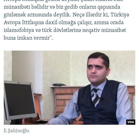
münasibəti bəllidir və biz gedib onların qapısında
gözləmək arzusunda deyilik. Neçə illərdir ki, Türkiyə
Avropa İttifaqına daxil olmağa çalışır, amma orada
islamofobiya və türk dövlətlərinə neqativ münasibət
buna imkan vermir".
E.Şahinoğlu