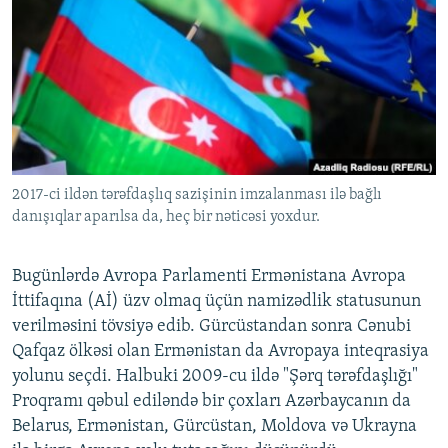
İNFOQRAFIKA
AZƏRBAYCAN ƏDƏBIYYATI KITABXANASI
MISSIYAMIZ
BIZI IZLƏ
KARIKATURA
İSLAM VƏ DEMOKRATIYA
PEŞƏ ETIKASI VƏ JURNALISTIKA STANDARTLARIMIZ
İZ - MƏDƏNIYYƏT PROQRAMI
MATERIALLARIMIZDAN ISTIFADƏ
AZADLIQRADIOSU MOBIL TELEFONUNUZDA
RFE/RL-in bütün saytları
BIZIMLƏ ƏLAQƏ
2017-ci ildən tərəfdaşlıq sazişinin imzalanması ilə bağlı
XƏBƏR BÜLLETENLƏRIMIZ
danışıqlar aparılsa da, heç bir nəticəsi yoxdur.
Bugünlərdə Avropa Parlamenti Ermənistana Avropa
İttifaqına (Aİ) üzv olmaq üçün namizədlik statusunun
verilməsini tövsiyə edib. Gürcüstandan sonra Cənubi
Qafqaz ölkəsi olan Ermənistan da Avropaya inteqrasiya
yolunu seçdi. Halbuki 2009-cu ildə "Şərq tərəfdaşlığı"
Proqramı qəbul ediləndə bir çoxları Azərbaycanın da
Belarus, Ermənistan, Gürcüstan, Moldova və Ukrayna