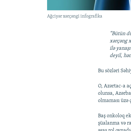
Ağciyər xərçəngi infografika
“Bütün dü
xərçəng x
ilə yanaşı
deyil, həm
Bu sözləri Səh
O, Azərtac-a a
olunsa, Azərba
olmaması üzə ç
Baş onkoloq ek
şüalanma və ra
əsas rol oynadı