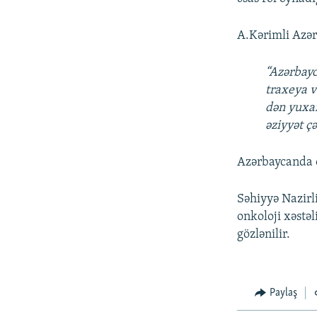
A.Kərimli Azər
“Azərbayc
traxeya v
dən yuxar
əziyyət ç
Azərbaycanda on
Səhiyyə Nazirli
onkoloji xəstəl
gözlənilir.
Paylaş