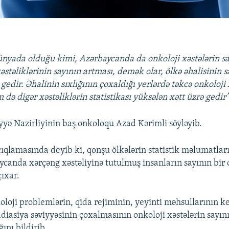
nyada olduğu kimi, Azərbaycanda da onkoloji xəstələrin say
əstəliklərinin sayının artması, demək olar, ölkə əhalisinin 
 gedir. Əhalinin sıxlığının çoxaldığı yerlərdə təkcə onkoloji 
 də digər xəstəliklərin statistikası yüksələn xətt üzrə gedir”
iyyə Nazirliyinin baş onkoloqu Azad Kərimli söyləyib.
çıqlamasında deyib ki, qonşu ölkələrin statistik məlumatları
ycanda xərçəng xəstəliyinə tutulmuş insanların sayının bir 
ıxar.
oloji problemlərin, qida rejiminin, yeyinti məhsullarının ke
diasiya səviyyəsinin çoxalmasının onkoloji xəstələrin sayı
ğını bildirib.