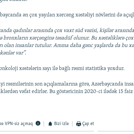
baycanda ən çox yayılan xərcəng xəstəliyi növlərini də açıql
anda qadınlar arasında çox vaxt süd vəzisi, kişilər arasında
ə bronxların xərçənginə təsadüf olunur. Bu xəstəliklərə çox
ı olan insanlar tutulur. Amma daha gənc yaşlarda da bu xə
əkənlər var”.
koloji xəstələrin sayı ilə bağlı rəsmi statistika yoxdur.
yi rəsmilərinin son açıqlamalarına görə, Azərbaycanda insan
iklərdən vəfat edirlər. Bu göstəricinin 2020-ci ilədək 15 faiz
VPN-siz açmaq
Bizi izlə
Çap et