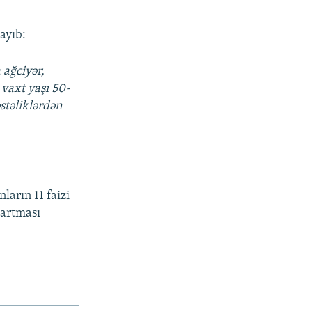
ayıb:
 ağciyər,
 vaxt yaşı 50-
stəliklərdən
ların 11 faizi
 artması