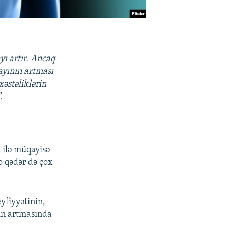
ı artır. Ancaq
sayının artması
xəstəliklərin
.
 ilə müqayisə
o qədər də çox
yfiyyətinin,
nın artmasında