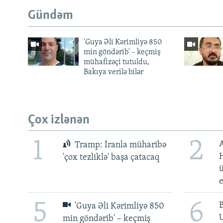
Gündəm
'Guya Əli Kərimliyə 850
min göndərib' – keçmiş
mühafizəçi tutuldu,
Bakıya verilə bilər
Çox izlənən
1
2
Tramp: İranla müharibə
H
'çox tezliklə' başa çatacaq
ü
5
6
'Guya Əli Kərimliyə 850
min göndərib' – keçmiş