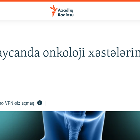
ycanda onkoloji xəstələrin
VPN-siz açmaq