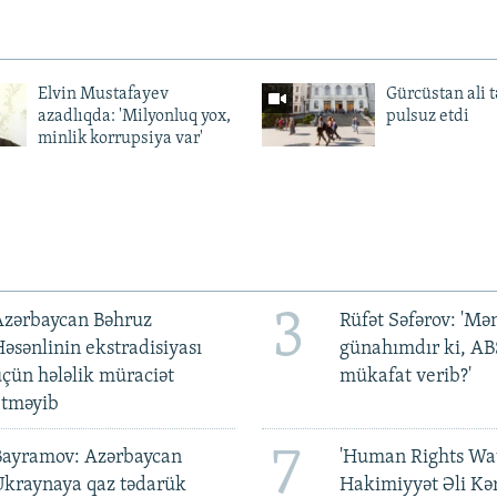
Elvin Mustafayev
Gürcüstan ali t
azadlıqda: 'Milyonluq yox,
pulsuz etdi
minlik korrupsiya var'
3
Azərbaycan Bəhruz
Rüfət Səfərov: 'M
əsənlinin ekstradisiyası
günahımdır ki, A
çün hələlik müraciət
mükafat verib?'
etməyib
7
Bayramov: Azərbaycan
'Human Rights Wat
Ukraynaya qaz tədarük
Hakimiyyət Əli Kə