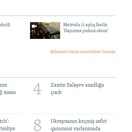
əhsili
Metroda 11 aylıq fasilə:
'Daşınma pulsuz olsun'
Bölmənin bütün materialları burada
4
ənim
Zamin Salayev azadlığa
BŞ mənə
çıxıb
8
ch':
Ukraynanın keçmiş səfiri
rimliyə
qanunsuz varlanmada