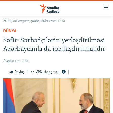
Keçid
linkləri
Əsas
2026, 08 Avqust, şənbə, Bakı vaxtı 17:13
məzmuna
GÜNDƏM
DÜNYA
qayıt
#İZAHLA
Əsas
Səfir: Sərhədçilərin yerləşdirilməsi
KORRUPSIOMETR
naviqasiyaya
Azərbaycanla da razılaşdırılmalıdır
qayıt
#ƏSLINDƏ
Axtarışa
Avqust 04, 2021
FƏRQƏ BAX
keç
QANUNI DOĞRU
Paylaş
VPN-siz açmaq
ARAŞDIRMA
MULTIMEDIA
RADIO ARXIV
VIDEO
HAQQIMIZDA
FOTOQALEREYA
OXU ZALI