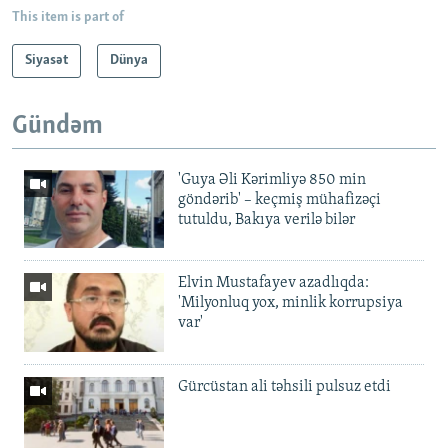
This item is part of
Siyasət
Dünya
Gündəm
'Guya Əli Kərimliyə 850 min
göndərib' – keçmiş mühafizəçi
tutuldu, Bakıya verilə bilər
Elvin Mustafayev azadlıqda:
'Milyonluq yox, minlik korrupsiya
var'
Gürcüstan ali təhsili pulsuz etdi