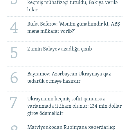
keçmiş mühafizəçi tutuldu, Bakıya verilə
bilər
4
Rüfət Səfərov: 'Mənim günahımdır ki, ABŞ
mənə mükafat verib?'
5
Zamin Salayev azadlığa çıxıb
6
Bayramov: Azərbaycan Ukraynaya qaz
tədarük etməyə hazırdır
7
Ukraynanın keçmiş səfiri qanunsuz
varlanmada ittiham olunur: 134 min dollar
girov ödəməlidir
Matviyenkodan Rubinyana xəbərdarlıq: