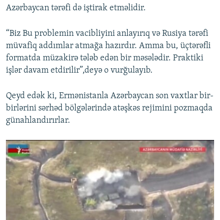
Azərbaycan tərəfi də iştirak etməlidir.
“Biz Bu problemin vacibliyini anlayırıq və Rusiya tərəfi
müvafiq addımlar atmağa hazırdır. Amma bu, üçtərəfli
formatda müzakirə tələb edən bir məsələdir. Praktiki
işlər davam etdirilir”,deyə o vurğulayıb.
Qeyd edək ki, Ermənistanla Azərbaycan son vaxtlar bir-
birlərini sərhəd bölgələrində atəşkəs rejimini pozmaqda
günahlandırırlar.