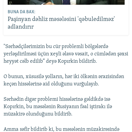
BUNA DA BAX:
Paşinyan dəhliz məsələsini 'qəbuledilməz'
adlandırır
"Sərhədçilərimizin bu cür problemli bölgələrdə
yerləşdirilməsi üçün xeyli əlavə vəsait, o cümlədən şəxsi
heyyət cəlb edilib” deyə Kopırkin bildirib.
O bunun, xüsusilə yolların, hər iki ölkənin ərazisindən
keçən hissələrinə aid olduğunu vurğulayıb.
Sərhədin digər problemi hissələrinə gəldikdə isə
Kopırkin, bu məsələnin Rusiyanın fəal iştirakı ilə
müzakirə olunduğunu bildirib.
Amma səfir bildirib ki, bu məsələnin müzakirəsində