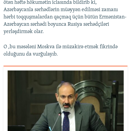
ötən həftə hökumətin iclasında bildirib ki,
Azərbaycanla sərhədlərin müəyyən edilməsi zamanı
hərbi toqquşmalardan qaçmaq üçün bütün Ermənistan-
Azərbaycan sərhədi boyunca Rusiya sərhədçiləri
yerləşdirmək olar.
O ,bu məsələni Moskva ilə müzakirə etmək fikrində
olduğunu da vurğulayıb.