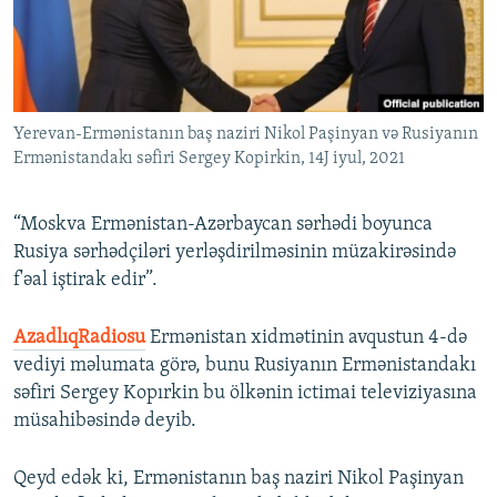
İNFOQRAFIKA
AZƏRBAYCAN ƏDƏBIYYATI KITABXANASI
MISSIYAMIZ
BIZI IZLƏ
KARIKATURA
İSLAM VƏ DEMOKRATIYA
PEŞƏ ETIKASI VƏ JURNALISTIKA STANDARTLARIMIZ
İZ - MƏDƏNIYYƏT PROQRAMI
MATERIALLARIMIZDAN ISTIFADƏ
Yerevan-Ermənistanın baş naziri Nikol Paşinyan və Rusiyanın
AZADLIQRADIOSU MOBIL TELEFONUNUZDA
RFE/RL-in bütün saytları
Ermənistandakı səfiri Sergey Kopirkin, 14J iyul, 2021
BIZIMLƏ ƏLAQƏ
XƏBƏR BÜLLETENLƏRIMIZ
“Moskva Ermənistan-Azərbaycan sərhədi boyunca
Rusiya sərhədçiləri yerləşdirilməsinin müzakirəsində
f'əal iştirak edir”.
AzadlıqRadiosu
Ermənistan xidmətinin avqustun 4-də
vediyi məlumata görə, bunu Rusiyanın Ermənistandakı
səfiri Sergey Kopırkin bu ölkənin ictimai televiziyasına
müsahibəsində deyib.
Qeyd edək ki, Ermənistanın baş naziri Nikol Paşinyan