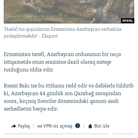
'Hədəf rus qoşunlarını Ermənistan-Azərbaycan sərhədinə
yerləşdirməkdir' - Ekspert
Ermənistan tərəfi, Azərbaycan ordusunun bir neçə
istiqamətdə onun ərazisinə daxil olaraq mövqe
tutduğunu iddia edir.
Rəsmi Bakı isə bu ittihamı rədd edir və dəfələrlə bildirib
ki, Azərbaycan 44 günlük son Qarabağ savaşından
sonra, keçmiş Sovetlər dönəmindəki qanuni-əzəli
sərhədlərini bərpa edir.
Paylaş
VPN-siz açmaq
Bizi izlə