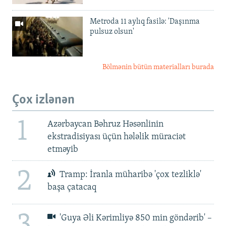
Metroda 11 aylıq fasilə: 'Daşınma
pulsuz olsun'
Bölmənin bütün materialları burada
Çox izlənən
1
Azərbaycan Bəhruz Həsənlinin
ekstradisiyası üçün hələlik müraciət
etməyib
2
Tramp: İranla müharibə 'çox tezliklə'
başa çatacaq
3
'Guya Əli Kərimliyə 850 min göndərib' –