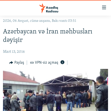
Keçid
linkləri
Əsas
2026, 06 Avqust, cümə axşamı, Bakı vaxtı 03:51
məzmuna
GÜNDƏM
Azərbaycan və İran məhbusları
qayıt
#İZAHLA
Əsas
dəyişir
KORRUPSIOMETR
naviqasiyaya
qayıt
Mart 13, 2016
#ƏSLINDƏ
Axtarışa
FƏRQƏ BAX
Paylaş
VPN-siz açmaq
keç
QANUNI DOĞRU
ARAŞDIRMA
MULTIMEDIA
RADIO ARXIV
VIDEO
HAQQIMIZDA
FOTOQALEREYA
OXU ZALI