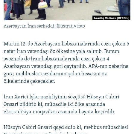
İNFOQRAFIKA
AZƏRBAYCAN ƏDƏBIYYATI KITABXANASI
MISSIYAMIZ
BIZI IZLƏ
KARIKATURA
İSLAM VƏ DEMOKRATIYA
PEŞƏ ETIKASI VƏ JURNALISTIKA STANDARTLARIMIZ
Azərbaycan İran sərhəddi. İllüstrativ foto
İZ - MƏDƏNIYYƏT PROQRAMI
MATERIALLARIMIZDAN ISTIFADƏ
AZADLIQRADIOSU MOBIL TELEFONUNUZDA
RFE/RL-in bütün saytları
Martın 12-də Azərbaycan həbsxanalarında cəza çəkən 5
BIZIMLƏ ƏLAQƏ
nəfər İran vətəndaşı öz ölkəsinə yola salınıb. Bunun
əvəzində də İran həbsxanalarında cəza çəkən 4
XƏBƏR BÜLLETENLƏRIMIZ
Azərbaycan vətəndaşı geri qaytarılıb. APA-nın xəbərinə
görə, məhbuslar cəzalarının qalan hissəsini öz
ölkələrində çəkəcəklər.
İran Xarici İşlər nazirliyinin sözçüsü Hüseyn Cabiri
Ənsari bildirib ki, mübadilə iki ölkə arasında
ekstradisiya müqaviləsi əsasında həyata keçirilib.
Hüseyn Cabiri Ənsari qeyd edib ki, məhbus mübadiləsi