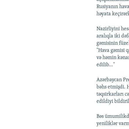
Rusiyanın hava
həyata keçirərk
Nazirliyini he
aralıqla iki də
gəmisinin füze
"Hava gəmisi q
və həmin kənar
edilib..."
Azərbaycan Pre
bəhs etmişdi. 
təqsirkarları c
edildiyi bildir
Bəs ümumilikdə
yeniliklər var