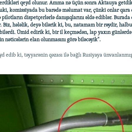
erdikləri qeyd olunur. Amma nə üçün sonra Aktauya getdik
ki, komissiyada bu barədə məlumat var, çünki onlar qara
pilotların dispetçerlərlə danışıqlarını əldə ediblər. Burada 
. Biz, hələlik, deyə bilərik ki, bu, natamam bir rəydir, halb
bilərdi. Ümid edirik ki, bir il keçmədən, lap yaxın günlərdə
kin nəticələrin elan olunmasını görə biləcəyik".
d edib ki, təyyarənin qəzası ilə bağlı Rusiyaya ünvanlanmış