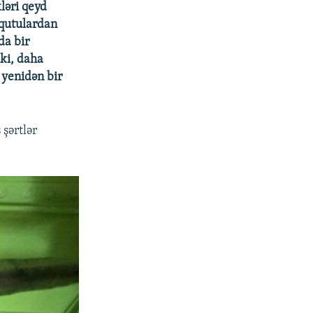
ləri qeyd
 qutulardan
da bir
uki, daha
 yenidən bir
 şərtlər