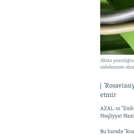
Aktau yaxınlığın
zədələnməsi əlam
'Rosaviasi
etmir
AZAL-ın "Embra
Nəqliyyat Nazir
Bu barədə "Ros