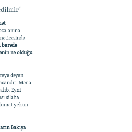
dilmir"
mət
qəza anına
 nəticəsində
u barədə
ənin nə olduğu
arəyə dəyən
 asandır. Mənə
alıb. Eyni
sı silaha
məlumat yekun
ların Bakıya