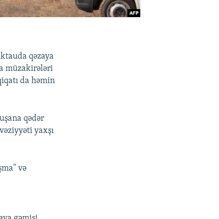
Aktauda qəzaya
da müzakirələri
qiqatı da həmin
quşana qədər
vəziyyəti yaxşı
uşma" və
hava gəmisi