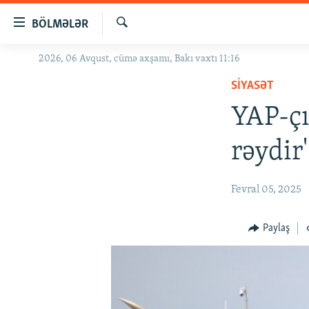
Keçid
BÖLMƏLƏR
linkləri
Axtar
Əsas
2026, 06 Avqust, cümə axşamı, Bakı vaxtı 11:16
GÜNDƏM
məzmuna
SIYASƏT
#İZAHLA
qayıt
Əsas
YAP-çı
KORRUPSIOMETR
naviqasiyaya
#ƏSLINDƏ
qayıt
rəydir'
Axtarışa
FƏRQƏ BAX
keç
QANUNI DOĞRU
Fevral 05, 2025
ARAŞDIRMA
Paylaş
MULTIMEDIA
RADIO ARXIV
VIDEO
HAQQIMIZDA
FOTOQALEREYA
OXU ZALI