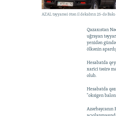
AZAL təyyarəsi ötən il dekabrın 25-də Bakı
Qazaxıstan Nəq
uğrayan təyyarə
yenidən gündəm
ölkənin apardığı
Hesabatda qeyd
xarici təsirə 
olub.
Hesabatda qəzan
"oksigen balon
Azərbaycanın R
açıqlanmasında