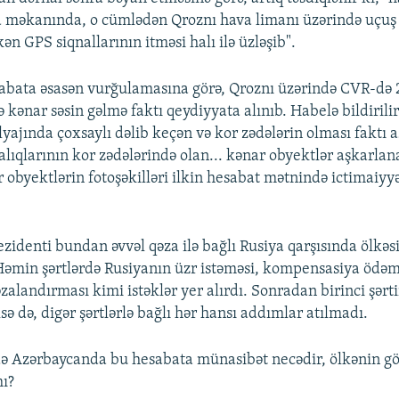
 məkanında, o cümlədən Qroznı hava limanı üzərində uçuş 
ən GPS siqnallarının itməsi halı ilə üzləşib".
sabata əsasən vurğulamasına görə, Qroznı üzərində CVR-də 
fə kənar səsin gəlmə faktı qeydiyyata alınıb. Habelə bildirilir
lyajında çoxsaylı dəlib keçən və kor zədələrin olması faktı 
alıqlarının kor zədələrində olan... kənar obyektlər aşkarla
 obyektlərin fotoşəkilləri ilkin hesabat mətnində ictimaiyy
zidenti bundan əvvəl qəza ilə bağlı Rusiya qarşısında ölkəsi
Həmin şərtlərdə Rusiyanın üzr istəməsi, kompensasiya ödəm
əzalandırması kimi istəklər yer alırdı. Sonradan birinci şərt
ilsə də, digər şərtlərlə bağlı hər hansı addımlar atılmadı.
 Azərbaycanda bu hesabata münasibət necədir, ölkənin göz
mı?