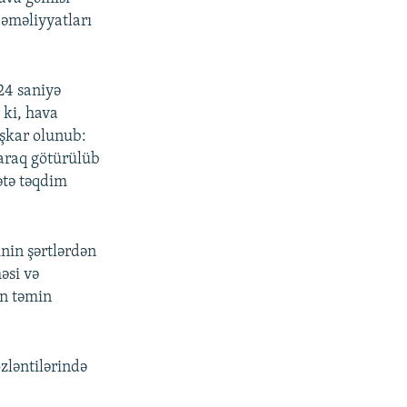
əməliyyatları
24 saniyə
 ki, hava
aşkar olunub:
naraq götürülüb
ətə təqdim
nin şərtlərdən
əsi və
in təmin
ləntilərində