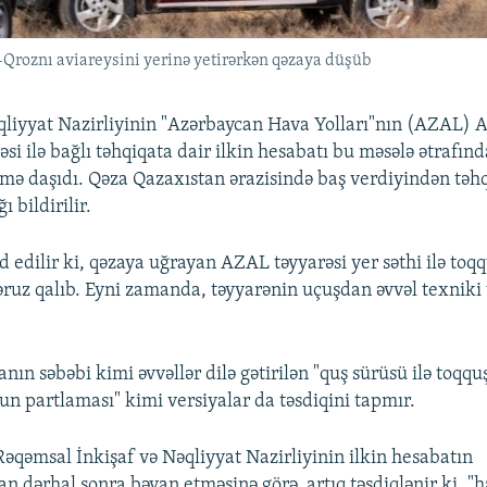
-Qroznı aviareysini yerinə yetirərkən qəzaya düşüb
liyyat Nazirliyinin "Azərbaycan Hava Yolları"nın (AZAL) 
si ilə bağlı təhqiqata dair ilkin hesabatı bu məsələ ətrafın
ə daşıdı. Qəza Qazaxıstan ərazisində baş verdiyindən təh
 bildirilir.
 edilir ki, qəzaya uğrayan AZAL təyyarəsi yer səthi ilə toq
məruz qalıb. Eyni zamanda, təyyarənin uçuşdan əvvəl texniki 
ın səbəbi kimi əvvəllər dilə gətirilən "quş sürüsü ilə toqq
un partlaması" kimi versiyalar da təsdiqini tapmır.
əqəmsal İnkişaf və Nəqliyyat Nazirliyinin ilkin hesabatın
n dərhal sonra bəyan etməsinə görə, artıq təsdiqlənir ki, "