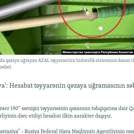
da qəzaya uğrayan AZAL təyyarəsinin hidravlik sisteminin kənar ci
ətləri
ya': Hesabat təyyarənin qəzaya uğramasının sə
er 190" sərnişin təyyarəsinin qəzasının təhqiqatına dair Q
liyinin dərc etdiyi hesabat ilkin xarakter daşıyır.
aviasiya" - Rusiya Federal Hava Nəqliyyatı Agentliyinin rə