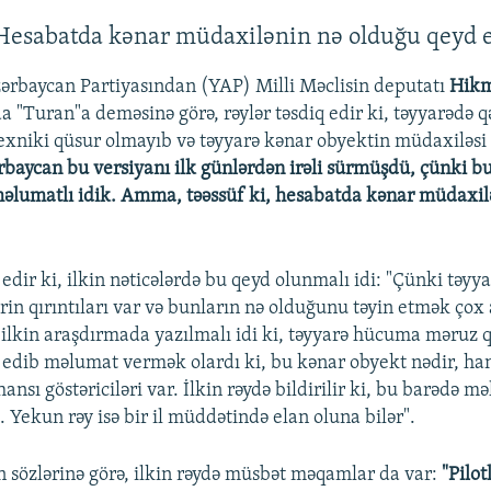
"Hesabatda kənar müdaxilənin nə olduğu qeyd e
rbaycan Partiyasından (YAP) Milli Məclisin deputatı
Hik
a "Turan"a deməsinə görə, rəylər təsdiq edir ki, təyyarədə 
texniki qüsur olmayıb və təyyarə kənar obyektin müdaxiləsi
rbaycan bu versiyanı ilk günlərdən irəli sürmüşdü, çünki b
məlumatlı idik. Amma, təəssüf ki, hesabatda kənar müdaxil
edir ki, ilkin nəticələrdə bu qeyd olunmalı idi: "Çünki təyy
rin qırıntıları var və bunların nə olduğunu təyin etmək çox
lə ilkin araşdırmada yazılmalı idi ki, təyyarə hücuma məruz q
edib məlumat vermək olardı ki, bu kənar obyekt nədir, han
nsı göstəriciləri var. İlkin rəydə bildirilir ki, bu barədə 
. Yekun rəy isə bir il müddətində elan oluna bilər".
sözlərinə görə, ilkin rəydə müsbət məqamlar da var:
"Pilot