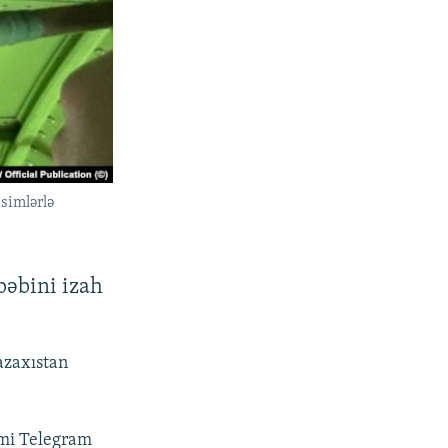
simlərlə
bəbini izah
azaxıstan
smi Telegram