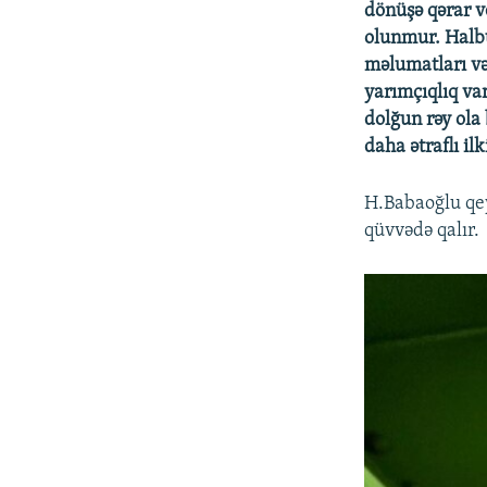
dönüşə qərar v
olunmur. Halbu
məlumatları və 
yarımçıqlıq var
dolğun rəy ola 
daha ətraflı il
H.Babaoğlu qey
qüvvədə qalır.