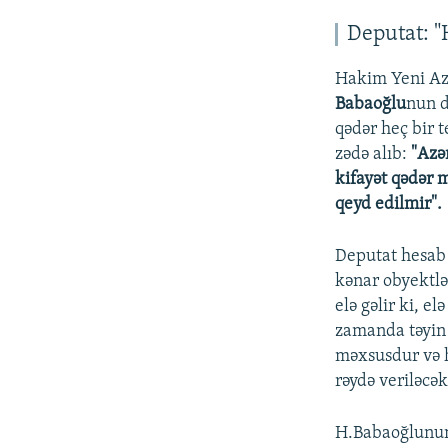
Deputat: 
Hakim Yeni Azə
Babaoğlu
nun d
qədər heç bir 
zədə alıb:
"Azə
kifayət qədər 
qeyd edilmir".
Deputat hesab 
kənar obyektlə
elə gəlir ki, e
zamanda təyin 
məxsusdur və ha
rəydə veriləcək
H.Babaoğlunun 