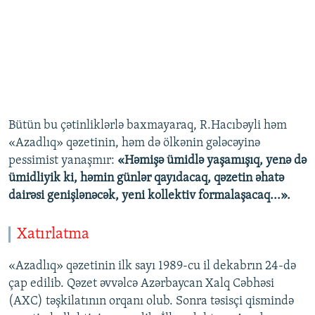
Bütün bu çətinliklərlə baxmayaraq, R.Hacıbəyli həm
«Azadlıq» qəzetinin, həm də ölkənin gələcəyinə
pessimist yanaşmır:
«Həmişə ümidlə yaşamışıq, yenə də
ümidliyik ki, həmin günlər qayıdacaq, qəzetin əhatə
dairəsi genişlənəcək, yeni kollektiv formalaşacaq...».
Xatırlatma
«Azadlıq» qəzetinin ilk sayı 1989-cu il dekabrın 24-də
çap edilib. Qəzet əvvəlcə Azərbaycan Xalq Cəbhəsi
(AXC) təşkilatının orqanı olub. Sonra təsisçi qismində