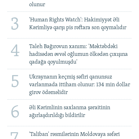
olunur
3
'Human Rights Watch': Hakimiyyət Əli
Kərimliyə qarşı pis rəftara son qoymalıdır
4
Taleh Bağırovun xanımı: 'Məktəbdəki
hadisədən əvvəl oğlumun ölkədən çıxışına
qadağa qoyulmuşdu'
5
Ukraynanın keçmiş səfiri qanunsuz
varlanmada ittiham olunur: 134 min dollar
girov ödəməlidir
6
Əli Kərimlinin saxlanma şəraitinin
ağırlaşdırıldığı bildirilir
'Taliban' rəsmilərinin Moldovaya səfəri