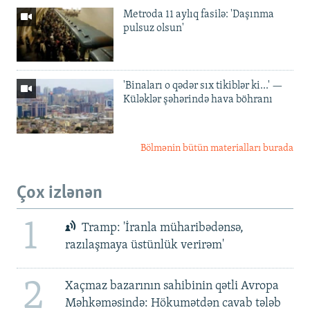
Metroda 11 aylıq fasilə: 'Daşınma
pulsuz olsun'
'Binaları o qədər sıx tikiblər ki...' —
Küləklər şəhərində hava böhranı
Bölmənin bütün materialları burada
Çox izlənən
1
Tramp: 'İranla müharibədənsə,
razılaşmaya üstünlük verirəm'
2
Xaçmaz bazarının sahibinin qətli Avropa
Məhkəməsində: Hökumətdən cavab tələb