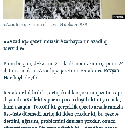
İNFOQRAFIKA
AZƏRBAYCAN ƏDƏBIYYATI KITABXANASI
MISSIYAMIZ
BIZI IZLƏ
KARIKATURA
İSLAM VƏ DEMOKRATIYA
PEŞƏ ETIKASI VƏ JURNALISTIKA STANDARTLARIMIZ
«Azadlıq» qəzetinin ilk sayı. 24 dekabr 1989
İZ - MƏDƏNIYYƏT PROQRAMI
MATERIALLARIMIZDAN ISTIFADƏ
AZADLIQRADIOSU MOBIL TELEFONUNUZDA
RFE/RL-in bütün saytları
««Azadlıq» qəzeti müasir Azərbaycanın azadlıq
BIZIMLƏ ƏLAQƏ
tarixidir».
XƏBƏR BÜLLETENLƏRIMIZ
Bunu bu gün, dekabrın 24-də ilk nömrəsinin çapının 24
ili tamam olan «Azadlıq» qəzetinin redaktoru
Rövşən
Hacıbəyli
deyib.
Redaktor bildirib ki, artıq iki ildən çoxdur qəzetin çapı
dayanıb:
«Kollektiv pərən-pərən düşüb, kimi yaxında,
kimi uzaqda. Təəssüf ki, gerçəklik qəzetə arzularımızla
üst-üstə düşmədi. Artıq iki ildən çoxdur ki, bu qəzetə
dərdini, ağrısını, problemini danışan yoxdur, oxucu