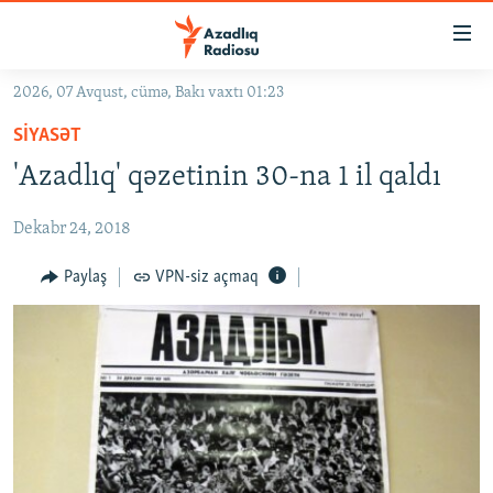
Keçid
linkləri
Əsas
2026, 07 Avqust, cümə, Bakı vaxtı 01:23
məzmuna
GÜNDƏM
SIYASƏT
qayıt
#İZAHLA
Əsas
'Azadlıq' qəzetinin 30-na 1 il qaldı
KORRUPSIOMETR
naviqasiyaya
qayıt
Dekabr 24, 2018
#ƏSLINDƏ
Axtarışa
FƏRQƏ BAX
Paylaş
VPN-siz açmaq
keç
QANUNI DOĞRU
ARAŞDIRMA
MULTIMEDIA
RADIO ARXIV
VIDEO
HAQQIMIZDA
FOTOQALEREYA
OXU ZALI