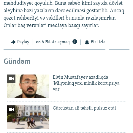
məhdudiyyət qoyulub. Buna səbəb kimi saytda dövlət
əleyhinə bəzi yazıların dərc edilməsi göstərilib. Ancaq
qəzet rəhbərliyi və vəkilləri bununla razılaşmırlar.
Onlar baş verənləri mediaya basqı sayırlar.
Paylaş
VPN-siz açmaq
Bizi izlə
Gündəm
Elvin Mustafayev azadlıqda:
'Milyonluq yox, minlik korrupsiya
var'
Gürcüstan ali təhsili pulsuz etdi