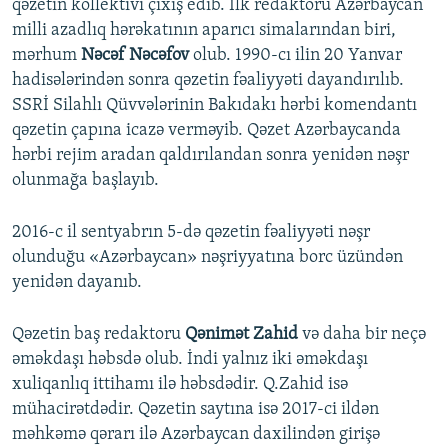
qəzetin kollektivi çıxış edib. İlk redaktoru Azərbaycan
milli azadlıq hərəkatının aparıcı simalarından biri,
mərhum
Nəcəf Nəcəfov
olub. 1990-cı ilin 20 Yanvar
hadisələrindən sonra qəzetin fəaliyyəti dayandırılıb.
SSRİ Silahlı Qüvvələrinin Bakıdakı hərbi komendantı
qəzetin çapına icazə verməyib. Qəzet Azərbaycanda
hərbi rejim aradan qaldırılandan sonra yenidən nəşr
olunmağa başlayıb.
2016-c il sentyabrın 5-də qəzetin fəaliyyəti nəşr
olunduğu «Azərbaycan» nəşriyyatına borc üzündən
yenidən dayanıb.
Qəzetin baş redaktoru
Qənimət Zahid
və daha bir neçə
əməkdaşı həbsdə olub. İndi yalnız iki əməkdaşı
xuliqanlıq ittihamı ilə həbsdədir. Q.Zahid isə
mühacirətdədir. Qəzetin saytına isə 2017-ci ildən
məhkəmə qərarı ilə Azərbaycan daxilindən girişə