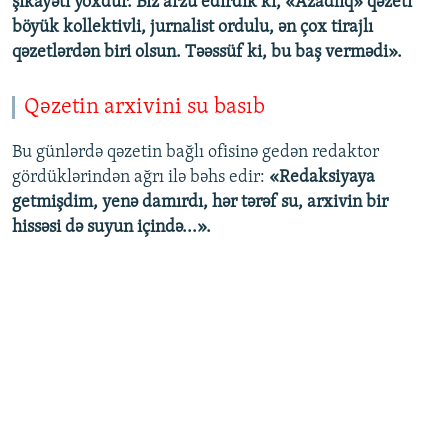
şikayəti yoxdur. Biz arzu edirdik ki, «Azadlıq» qəzeti
böyük kollektivli, jurnalist ordulu, ən çox tirajlı
qəzetlərdən biri olsun. Təəssüf ki, bu baş vermədi».
Qəzetin arxivini su basıb
Bu günlərdə qəzetin bağlı ofisinə gedən redaktor
gördüklərindən ağrı ilə bəhs edir:
«Redaksiyaya
getmişdim, yenə damırdı, hər tərəf su, arxivin bir
hissəsi də suyun içində...».