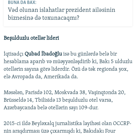
BUNA DA BAX:
Vəd olunan islahatlar prezident ailəsinin
biznesinə də toxunacaqmı?
Beşulduzlu otellər lideri
İqtisadçı
Qubad İbadoğlu
isə bu günlərdə belə bir
hesablama aparıb və müəyyənləşdirib ki, Bakı 5 ulduzlu
otellərin sayına görə liderdir. Özü də tək regionda yox,
elə Avropada da, Amerikada da.
Məsələn, Parisdə 102, Moskvada 38, Vaşinqtonda 20,
Brüsseldə 14, Tbilisidə 13 beşulduzlu otel varsa,
Azərbaycanda belə otellərin sayı 109-dur.
2015-ci ildə Beyləxalq jurnalistika layihəsi olan OCCRP-
nin araşdırması üzə çıxarmışdı ki, Bakıdakı Four