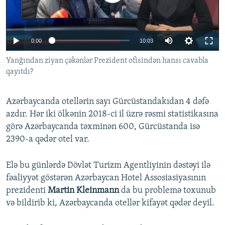
İNFOQRAFIKA
AZƏRBAYCAN ƏDƏBIYYATI KITABXANASI
MISSIYAMIZ
BIZI IZLƏ
KARIKATURA
İSLAM VƏ DEMOKRATIYA
PEŞƏ ETIKASI VƏ JURNALISTIKA STANDARTLARIMIZ
0:00
10:03
İZ - MƏDƏNIYYƏT PROQRAMI
MATERIALLARIMIZDAN ISTIFADƏ
Yanğından ziyan çəkənlər Prezident ofisindən hansı cavabla
AZADLIQRADIOSU MOBIL TELEFONUNUZDA
RFE/RL-in bütün saytları
qayıtdı?
BIZIMLƏ ƏLAQƏ
XƏBƏR BÜLLETENLƏRIMIZ
Azərbaycanda otellərin sayı Gürcüstandakıdan 4 dəfə
azdır. Hər iki ölkənin 2018-ci il üzrə rəsmi statistikasına
görə Azərbaycanda təxminən 600, Gürcüstanda isə
2390-a qədər otel var.
Elə bu günlərdə Dövlət Turizm Agentliyinin dəstəyi ilə
fəaliyyət göstərən Azərbaycan Hotel Assosiasiyasının
prezidenti
Martin Kleinmann
da bu problemə toxunub
və bildirib ki, Azərbaycanda otellər kifayət qədər deyil.