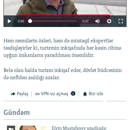
0:00
0:37
Həm rəsmilərin özləri, həm də müstəqil ekspertlər
təsdiqləyirlər ki, turizmin inkişafında hər kəsin cibinə
uyğun imkanların yaradılması önəmlidir.
Belə olan halda turizm inkişaf edər, dövlət büdcəsinin
də neftdən asılılığı azalar.
Paylaş
VPN-siz açmaq
Bizi izlə
Gündəm
Elvin Mustafayev azadlıqda: