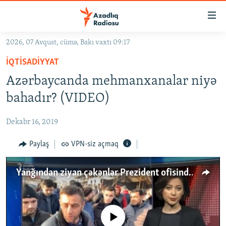
Keçid
linkləri
Əsas
2026, 07 Avqust, cümə, Bakı vaxtı 09:17
məzmuna
GÜNDƏM
İQTISADIYYAT
qayıt
#İZAHLA
Əsas
Azərbaycanda mehmanxanalar niyə
KORRUPSIOMETR
naviqasiyaya
bahadır? (VIDEO)
qayıt
#ƏSLINDƏ
Axtarışa
Dekabr 16, 2019
FƏRQƏ BAX
keç
QANUNI DOĞRU
Paylaş
VPN-siz açmaq
ARAŞDIRMA
Yanğından ziyan çəkənlər Prezident ofisindən hansı cavabla qayıtdı?
MULTIMEDIA
RADIO ARXIV
VIDEO
HAQQIMIZDA
No media source currently available
FOTOQALEREYA
OXU ZALI