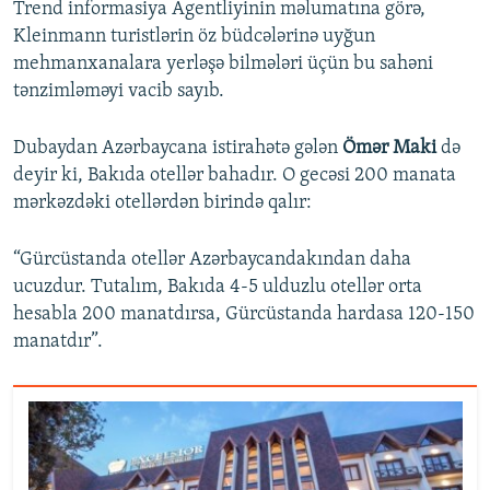
Trend informasiya Agentliyinin məlumatına görə,
Kleinmann turistlərin öz büdcələrinə uyğun
mehmanxanalara yerləşə bilmələri üçün bu sahəni
tənzimləməyi vacib sayıb.
Dubaydan Azərbaycana istirahətə gələn
Ömər Maki
də
deyir ki, Bakıda otellər bahadır. O gecəsi 200 manata
mərkəzdəki otellərdən birində qalır:
“Gürcüstanda otellər Azərbaycandakından daha
ucuzdur. Tutalım, Bakıda 4-5 ulduzlu otellər orta
hesabla 200 manatdırsa, Gürcüstanda hardasa 120-150
manatdır”.