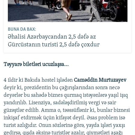
BUNA DA BAX:
Əhalisi Azərbaycandan 2,5 dəfə az
Gürcüstanın turisti 2,5 dəfə çoxdur
Təyyarə biletləri ucuzlaşsa...
4 ildir ki Bakıda hostel işlədən
Caməddin Murtuzayev
deyir ki, prezidentin bu çağırışlarından sonra necə
deyərlər bu sahədə biznes qurmaq istəyənlərə yaşıl işıq
yandırılıb. Lisenziya, sadələşdirilmiş vergi və sair
güzəştlər edilib. Amma o, təəssüflənir ki, bunlar biznesi
inkişaf etdirmək üçün kifayət deyil. Əsas problem isə
turist azlığıdır. Onun sözlərinə görə, yayda işləri yaxşı
gedirsə, qışda əksinə turistlər azalır, qiymətləri aşağı