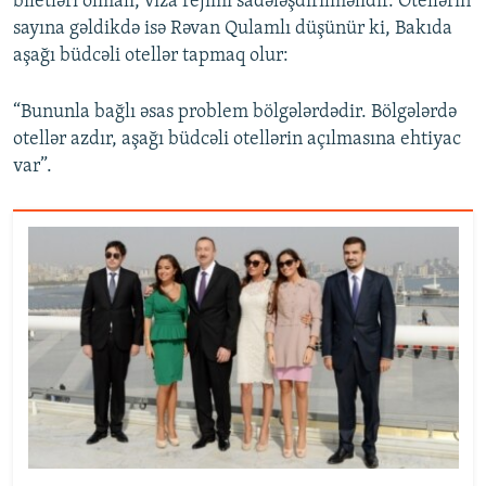
biletləri olmalı, viza rejimi sadələşdirilməlidir. Otellərin
sayına gəldikdə isə Rəvan Qulamlı düşünür ki, Bakıda
aşağı büdcəli otellər tapmaq olur:
“Bununla bağlı əsas problem bölgələrdədir. Bölgələrdə
otellər azdır, aşağı büdcəli otellərin açılmasına ehtiyac
var”.