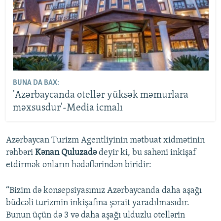
BUNA DA BAX:
'Azərbaycanda otellər yüksək məmurlara
məxsusdur'-Media icmalı
Azərbaycan Turizm Agentliyinin mətbuat xidmətinin
rəhbəri
Kənan Quluzadə
deyir ki, bu sahəni inkişaf
etdirmək onların hədəflərindən biridir:
“Bizim də konsepsiyasımız Azərbaycanda daha aşağı
büdcəli turizmin inkişafına şərait yaradılmasıdır.
Bunun üçün də 3 və daha aşağı ulduzlu otellərin