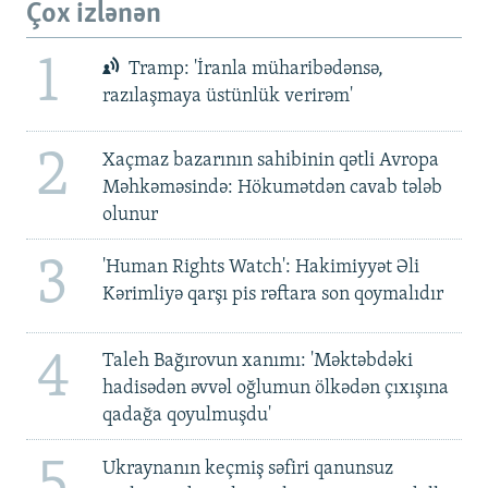
Çox izlənən
1
Tramp: 'İranla müharibədənsə,
razılaşmaya üstünlük verirəm'
2
Xaçmaz bazarının sahibinin qətli Avropa
Məhkəməsində: Hökumətdən cavab tələb
olunur
3
'Human Rights Watch': Hakimiyyət Əli
Kərimliyə qarşı pis rəftara son qoymalıdır
4
Taleh Bağırovun xanımı: 'Məktəbdəki
hadisədən əvvəl oğlumun ölkədən çıxışına
qadağa qoyulmuşdu'
5
Ukraynanın keçmiş səfiri qanunsuz