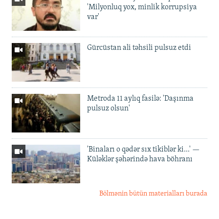
'Milyonluq yox, minlik korrupsiya
var'
Gürcüstan ali təhsili pulsuz etdi
Metroda 11 aylıq fasilə: 'Daşınma
pulsuz olsun'
'Binaları o qədər sıx tikiblər ki...' —
Küləklər şəhərində hava böhranı
Bölmənin bütün materialları burada