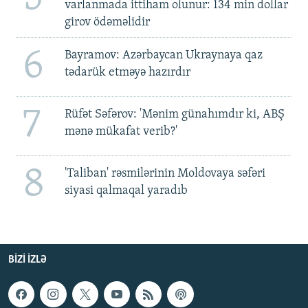
varlanmada ittiham olunur: 134 min dollar
girov ödəməlidir
6
Bayramov: Azərbaycan Ukraynaya qaz
tədarük etməyə hazırdır
7
Rüfət Səfərov: 'Mənim günahımdır ki, ABŞ
mənə mükafat verib?'
8
'Taliban' rəsmilərinin Moldovaya səfəri
siyasi qalmaqal yaradıb
BIZI IZLƏ