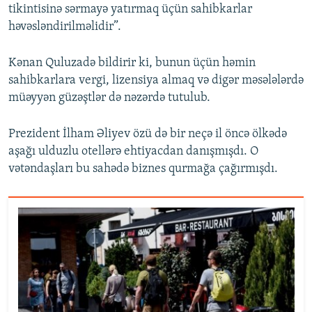
tikintisinə sərmayə yatırmaq üçün sahibkarlar
həvəsləndirilməlidir”.
Kənan Quluzadə bildirir ki, bunun üçün həmin
sahibkarlara vergi, lizensiya almaq və digər məsələlərdə
müəyyən güzəştlər də nəzərdə tutulub.
Prezident İlham Əliyev özü də bir neçə il öncə ölkədə
aşağı ulduzlu otellərə ehtiyacdan danışmışdı. O
vətəndaşları bu sahədə biznes qurmağa çağırmışdı.