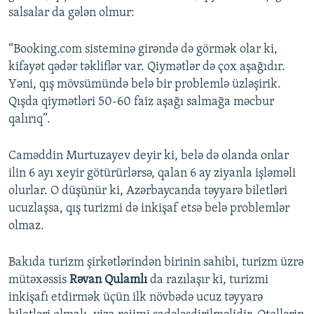
salsalar da gələn olmur:
“Booking.com sisteminə girəndə də görmək olar ki,
kifayət qədər təkliflər var. Qiymətlər də çox aşağıdır.
Yəni, qış mövsümündə belə bir problemlə üzləşirik.
Qışda qiymətləri 50-60 faiz aşağı salmağa məcbur
qalırıq”.
Caməddin Murtuzayev deyir ki, belə də olanda onlar
ilin 6 ayı xeyir götürürlərsə, qalan 6 ay ziyanla işləməli
olurlar. O düşünür ki, Azərbaycanda təyyarə biletləri
ucuzlaşsa, qış turizmi də inkişaf etsə belə problemlər
olmaz.
Bakıda turizm şirkətlərindən birinin sahibi, turizm üzrə
mütəxəssis
Rəvan Qulamlı
da razılaşır ki, turizmi
inkişafı etdirmək üçün ilk növbədə ucuz təyyarə