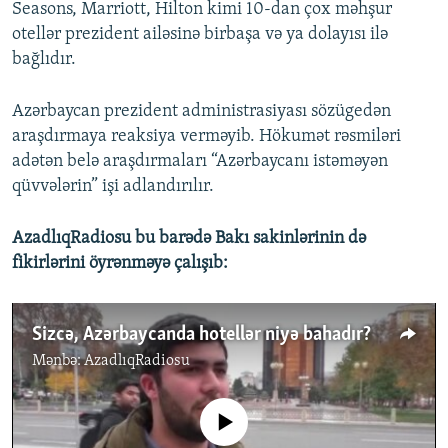
Seasons, Marriott, Hilton kimi 10-dan çox məhşur
otellər prezident ailəsinə birbaşa və ya dolayısı ilə
bağlıdır.
Azərbaycan prezident administrasiyası sözügedən
araşdırmaya reaksiya verməyib. Hökumət rəsmiləri
adətən belə araşdırmaları “Azərbaycanı istəməyən
qüvvələrin” işi adlandırılır.
AzadlıqRadiosu bu barədə Bakı sakinlərinin də
fikirlərini öyrənməyə çalışıb:
Sizcə, Azərbaycanda hotellər niyə bahadır?
Mənbə:
AzadlıqRadiosu
No media source currently available