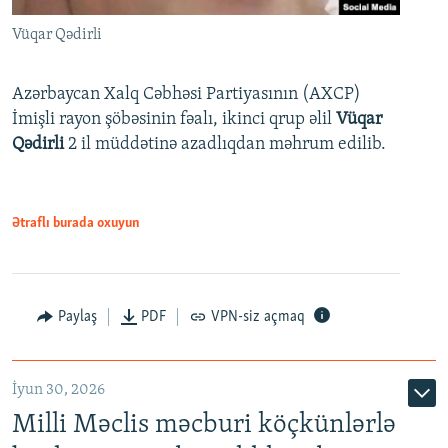
Vüqar Qədirli
Azərbaycan Xalq Cəbhəsi Partiyasının (AXCP)
İmişli rayon şöbəsinin fəalı, ikinci qrup əlil
Vüqar
Qədirli
2 il müddətinə azadlıqdan məhrum edilib.
Ətraflı burada oxuyun
Paylaş
PDF
VPN-siz açmaq
İyun 30, 2026
Milli Məclis məcburi köçkünlərlə