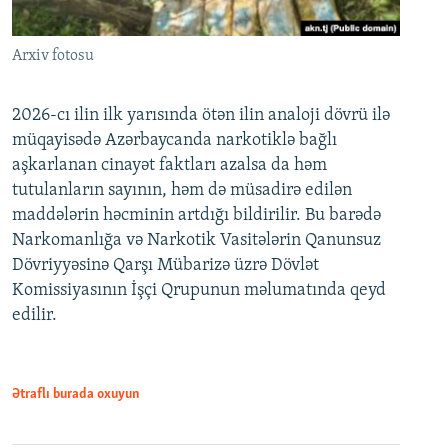
Arxiv fotosu
2026-cı ilin ilk yarısında ötən ilin analoji dövrü ilə
müqayisədə Azərbaycanda narkotiklə bağlı
aşkarlanan cinayət faktları azalsa da həm
tutulanların sayının, həm də müsadirə edilən
maddələrin həcminin artdığı bildirilir. Bu barədə
Narkomanlığa və Narkotik Vasitələrin Qanunsuz
Dövriyyəsinə Qarşı Mübarizə üzrə Dövlət
Komissiyasının İşçi Qrupunun məlumatında qeyd
edilir.
Ətraflı burada oxuyun