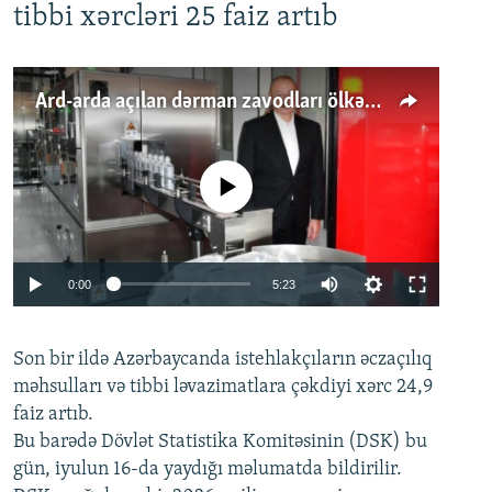
tibbi xərcləri 25 faiz artıb
Ard-arda açılan dərman zavodları ölkənin tələbatını ödəyirmi?
No media source currently available
Auto
0:00
5:23
240p
Son bir ildə Azərbaycanda istehlakçıların
360p
əczaçılıq
məhsulları və tibbi ləvazimatlara çəkdiyi xərc 24,9
480p
Auto
240p
360p
480p
faiz artıb.
720p
Bu barədə Dövlət Statistika Komitəsinin (DSK) bu
720p
1080p
gün, iyulun 16-da yaydığı məlumatda bildirilir.
1080p