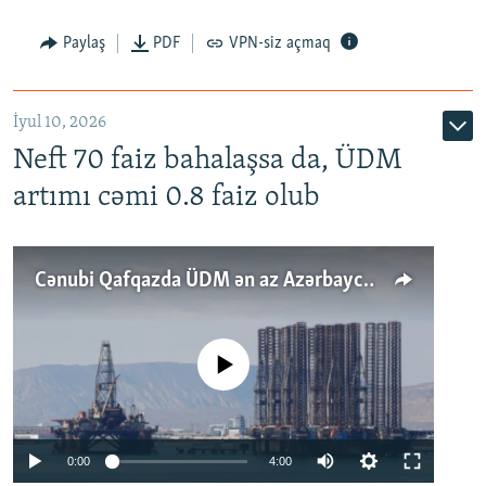
Paylaş
PDF
VPN-siz açmaq
İyul 10, 2026
Neft 70 faiz bahalaşsa da, ÜDM
artımı cəmi 0.8 faiz olub
Cənubi Qafqazda ÜDM ən az Azərbaycanda artır: Qonşuları niyə Bakını qabaqlaya bilir?
No media source currently available
Auto
0:00
4:00