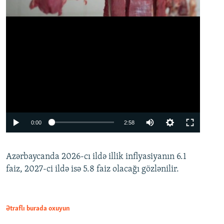
Auto
0:00
2:58
240p
Azərbaycanda 2026-cı ildə illik inflyasiyanın 6.1
360p
faiz, 2027-ci ildə isə 5.8 faiz olacağı gözlənilir.
480p
720p
1080p
Ətraflı burada oxuyun