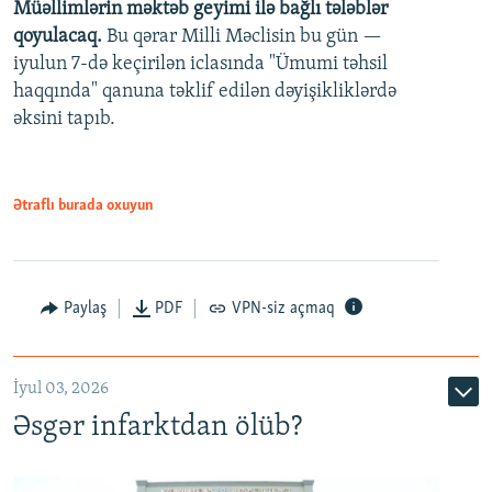
Müəllimlərin məktəb geyimi ilə bağlı tələblər
360p
qoyulacaq.
Bu qərar Milli Məclisin bu gün —
480p
iyulun 7-də keçirilən iclasında "Ümumi təhsil
720p
haqqında" qanuna təklif edilən dəyişikliklərdə
əksini tapıb.
1080p
Ətraflı burada oxuyun
Auto
240p
360p
480p
Paylaş
PDF
VPN-siz açmaq
720p
1080p
İyul 03, 2026
Əsgər infarktdan ölüb?