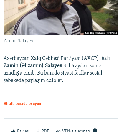
Zamin Salayev
Azərbaycan Xalq Cəbhəsi Partiyası (AXCP) fəalı
Zamin (Əlizamin) Salayev
3 il 6 aydan sonra
azadlığa çıxıb. Bu barədə siyasi fəallar sosial
şəbəkədə paylaşım ediblər.
Ətraflı burada oxuyun
Paylaş
PDF
VPN-siz açmaq