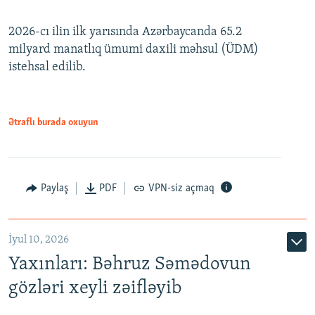
240p
2026-cı ilin ilk yarısında Azərbaycanda 65.2
360p
milyard manatlıq ümumi daxili məhsul (ÜDM)
480p
Auto
240p
360p
480p
istehsal edilib.
720p
720p
1080p
1080p
Ətraflı burada oxuyun
Paylaş
PDF
VPN-siz açmaq
İyul 10, 2026
Yaxınları: Bəhruz Səmədovun
gözləri xeyli zəifləyib