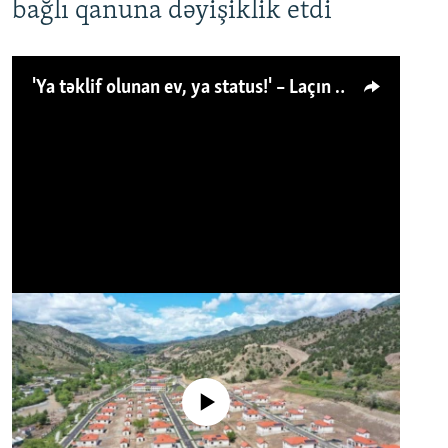
bağlı qanuna dəyişiklik etdi
'Ya təklif olunan ev, ya status!' – Laçın köçkünü: 'Laçından başqa heç hara!'
No media source currently available