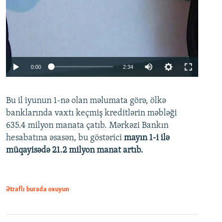
Auto
0:00
2:34
240p
Bu il iyunun 1-nə olan məlumata görə, ölkə
360p
banklarında vaxtı keçmiş kreditlərin məbləği
480p
635.4 milyon manata çatıb. Mərkəzi Bankın
720p
hesabatına əsasən, bu göstərici
mayın 1-i ilə
müqayisədə 21.2 milyon manat artıb.
1080p
Ətraflı burada oxuyun