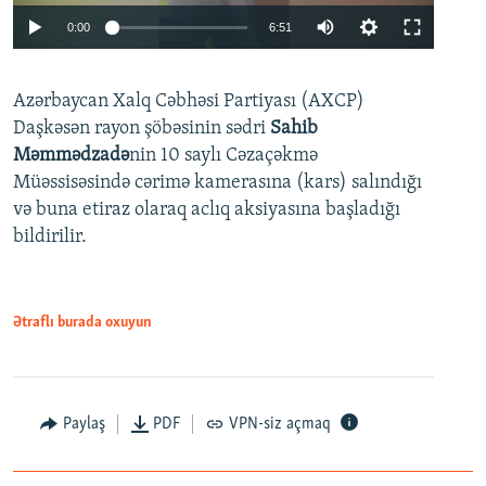
Auto
0:00
6:51
240p
Azərbaycan Xalq Cəbhəsi Partiyası (AXCP)
360p
Daşkəsən rayon şöbəsinin sədri
Sahib
480p
Auto
240p
360p
480p
Məmmədzadə
nin 10 saylı Cəzaçəkmə
720p
Müəssisəsində cərimə kamerasına (kars) salındığı
720p
1080p
və buna etiraz olaraq aclıq aksiyasına başladığı
1080p
bildirilir.
Ətraflı burada oxuyun
Paylaş
PDF
VPN-siz açmaq