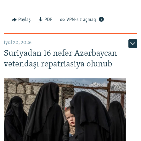
Paylaş
PDF
VPN-siz açmaq
İyul 20, 2026
Auto
240p
360p
480p
Suriyadan 16 nəfər Azərbaycan
720p
1080p
vətəndaşı repatriasiya olunub