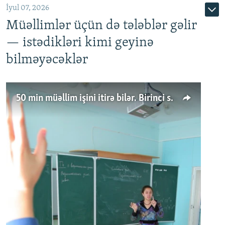
İyul 07, 2026
Müəllimlər üçün də tələblər gəlir
— istədikləri kimi geyinə
bilməyəcəklər
50 min müəllim işini itirə bilər. Birinci sinfə gedənlər azalır