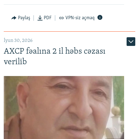
Paylaş
PDF
VPN-siz açmaq
İyun 30, 2026
AXCP fəalına 2 il həbs cəzası
verilib