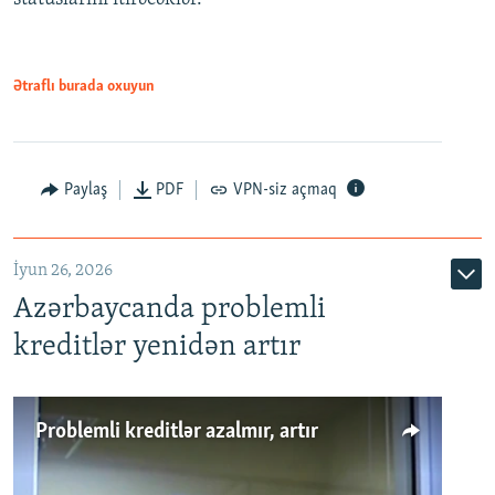
1080p
Ətraflı burada oxuyun
Auto
240p
360p
480p
Paylaş
PDF
VPN-siz açmaq
720p
1080p
İyun 26, 2026
Azərbaycanda problemli
kreditlər yenidən artır
Problemli kreditlər azalmır, artır