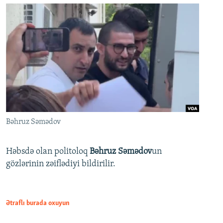
Bəhruz Səmədov
Həbsdə olan politoloq
Bəhruz Səmədov
un
gözlərinin zəiflədiyi bildirilir.
Ətraflı burada oxuyun