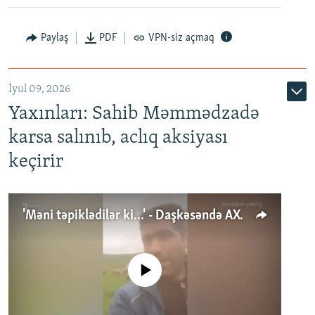
Paylaş
PDF
VPN-siz açmaq
İyul 09, 2026
Yaxınları: Sahib Məmmədzadə
karsa salınıb, aclıq aksiyası
keçirir
'Məni təpiklədilər ki...' - Daşkəsəndə AXCP fəalının yaxınları onun həbsinə etiraz edirlər
No media source currently available