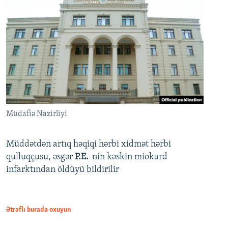
Müdafiə Nazirliyi
Müddətdən artıq həqiqi hərbi xidmət hərbi
qulluqçusu, əsgər
P.E.
-nin kəskin miokard
infarktından öldüyü bildirilir
Ətraflı burada oxuyun