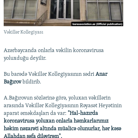
İNFOQRAFIKA
AZƏRBAYCAN ƏDƏBIYYATI KITABXANASI
MISSIYAMIZ
BIZI IZLƏ
KARIKATURA
İSLAM VƏ DEMOKRATIYA
PEŞƏ ETIKASI VƏ JURNALISTIKA STANDARTLARIMIZ
İZ - MƏDƏNIYYƏT PROQRAMI
MATERIALLARIMIZDAN ISTIFADƏ
Vəkillər Kollegiyası
AZADLIQRADIOSU MOBIL TELEFONUNUZDA
RFE/RL-in bütün saytları
BIZIMLƏ ƏLAQƏ
Azərbaycanda onlarla vəkilin koronavirusa
yoluxduğu deyilir.
XƏBƏR BÜLLETENLƏRIMIZ
Bu barədə Vəkillər Kollegiyasının sədri
Anar
Bağırov
bildirib.
A.Bağırovun sözlərinə görə, yoluxan vəkillərin
arasında Vəkillər Kollegiyasının Rəyasət Heyətinin
aparat əməkdaşları da var:
"Hal-hazırda
koronavirusa yoluxan onlarla həmkarlarımız
həkim nəzarəti altında müalicə olunurlar, hər kəsə
Allahdan şəfa diləyirəm".