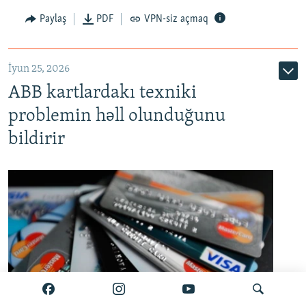
Auto
240p
360p
480p
Paylaş
PDF
VPN-siz açmaq
720p
1080p
İyun 25, 2026
ABB kartlardakı texniki
problemin həll olunduğunu
bildirir