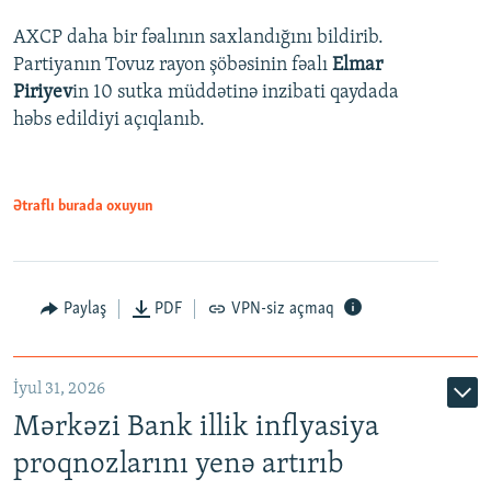
AXCP daha bir fəalının saxlandığını bildirib.
Partiyanın Tovuz rayon şöbəsinin fəalı
Elmar
Piriyev
in 10 sutka müddətinə inzibati qaydada
həbs edildiyi açıqlanıb.
Ətraflı burada oxuyun
Paylaş
PDF
VPN-siz açmaq
İyul 31, 2026
Mərkəzi Bank illik inflyasiya
proqnozlarını yenə artırıb