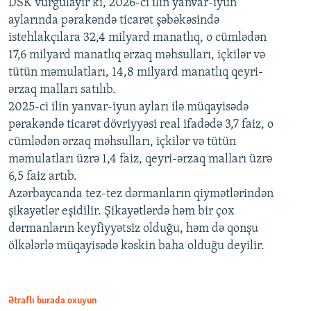
DSK vurğulayır ki, 2026-cı ilin yanvar-iyun
aylarında pərakəndə ticarət şəbəkəsində
istehlakçılara 32,4 milyard manatlıq, o cümlədən
17,6 milyard manatlıq ərzaq məhsulları, içkilər və
tütün məmulatları, 14,8 milyard manatlıq qeyri-
ərzaq malları satılıb.
2025-ci ilin yanvar-iyun ayları ilə müqayisədə
pərakəndə ticarət dövriyyəsi real ifadədə 3,7 faiz, o
cümlədən ərzaq məhsulları, içkilər və tütün
məmulatları üzrə 1,4 faiz, qeyri-ərzaq malları üzrə
6,5 faiz artıb.
Azərbaycanda tez-tez dərmanların qiymətlərindən
şikayətlər eşidilir. Şikayətlərdə həm bir çox
dərmanların keyfiyyətsiz olduğu, həm də qonşu
ölkələrlə müqayisədə kəskin baha olduğu deyilir.
Ətraflı burada oxuyun