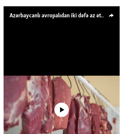
Azərbaycanlı avropalıdan iki dəfə az ət yeyir, amma... 'Qiymət artımı qaçılmazdır'
No media source currently available