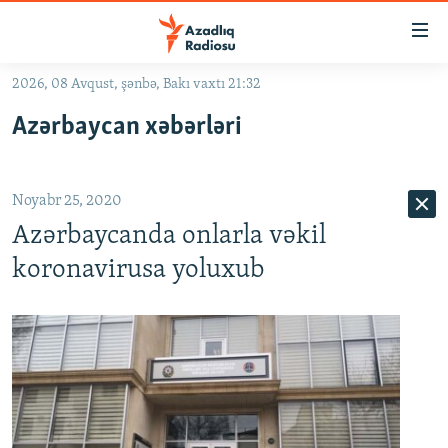
Keçid
linkləri
Əsas
2026, 08 Avqust, şənbə, Bakı vaxtı 21:32
məzmuna
GÜNDƏM
Azərbaycan xəbərləri
qayıt
#İZAHLA
Əsas
KORRUPSIOMETR
naviqasiyaya
Noyabr 25, 2020
qayıt
#ƏSLINDƏ
Axtarışa
Azərbaycanda onlarla vəkil
FƏRQƏ BAX
keç
koronavirusa yoluxub
QANUNI DOĞRU
ARAŞDIRMA
MULTIMEDIA
RADIO ARXIV
VIDEO
HAQQIMIZDA
FOTOQALEREYA
OXU ZALI